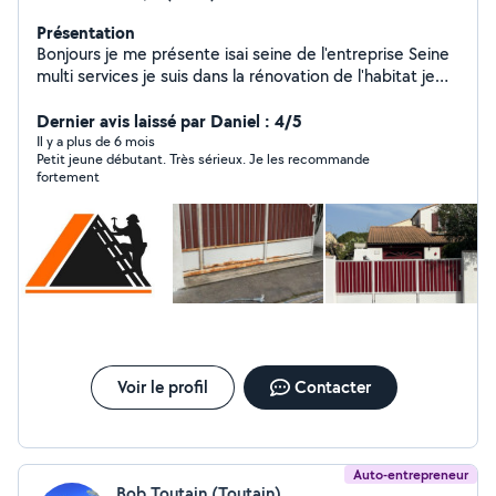
Présentation
Bonjours je me présente isai seine de l'entreprise Seine
multi services je suis dans la rénovation de l'habitat je
fait également des travaux de maçonnerie et entretien
de jardin taillage de haie , abattement d'arbres etc et
Dernier avis laissé par Daniel : 4/5
également dans le nettoyage de
Il y a plus de 6 mois
Petit jeune débutant. Très sérieux. Je les recommande
toiture,façades,dallages,muret avec déplacement et
fortement
devis gratuit
Voir le profil
Contacter
Auto-entrepreneur
Bob Toutain (Toutain)