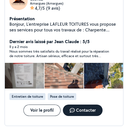
Aimargues (Aimargues)
4,7/5
(9 avis)
Présentation
Bonjour, L'entreprise LAFLEUR TOITURES vous propose
ses services pour tous vos travaux de : Charpente
Couverture Étanchéité Zinguerie Pose de Velux Pose et
remplacement de gouttières Réfection de solins
Dernier avis laissé par Jean Claude : 5/5
Construction et rénovation de toitures Déplacement et
Il y a 2 mois
Nous sommes très satisfaits du travail réalisé pour la réparation
devis gratuits. Travaux réalisés avec soin et couverts par
de notre toiture. Artisan sérieux, efficace et surtout très
une garantie décennale.
réactif, ce qui est vraiment appréciable quand on a un
problème de toiture. Nous avions demandé plusieurs devis et
c’est le sien qui nous a le plus convaincus, aussi bien par le
professionnalisme que par le rapport qualité-prix, tout à fait
correct. Le fait qu’il dispose de la garantie décennale nous a
également mis en confiance. Travail soigné, délais respectés et
contact agréable du début à la fin. Nous recommandons sans
hésitation.
Entretien de toiture
Pose de toiture
Voir le profil
Contacter