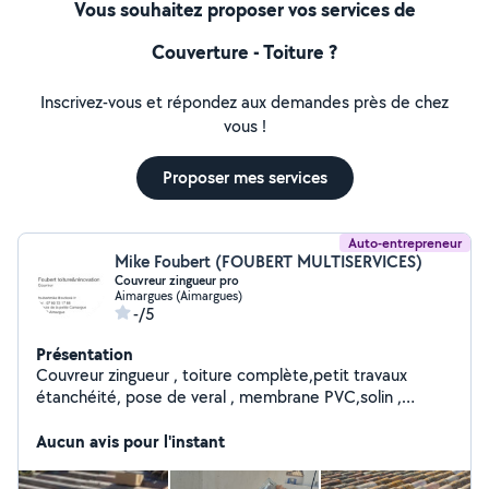
Vous souhaitez proposer vos services de
Couverture - Toiture ?
Inscrivez-vous et répondez aux demandes près de chez
vous !
Proposer mes services
Auto-entrepreneur
Mike Foubert (FOUBERT MULTISERVICES)
Couvreur zingueur pro
Aimargues (Aimargues)
-/5
Présentation
Couvreur zingueur , toiture complète,petit travaux
étanchéité, pose de veral , membrane PVC,solin ,
maçonnage de rive , faîtage maçonné, faîtage closoir
ventilé ,
Aucun avis pour l'instant