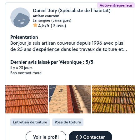
Auto-entrepreneur
Daniel Jory (Spécialiste de l habitat)
Artisan couvreur
Lansargues (Lansargues)
4,5/5
(2 avis)
Présentation
Bonjour je suis artisan couvreur depuis 1996 avec plus
de 25 ans d'expérience dans les travaux de toiture et
de rénovation extérieure, j'interviens rapidement, et
vous propose un travail sérieux, soigne et garantie 10
Dernier avis laissé par Véronique : 5/5
ans. Mes services travaux de couverture et rénovation
Il y a 23 jours
Bon contact merci
de toiture. Recherche et réparation de fuite. Nettoyage
et démoussage de toiture, traitement anti mousse
professionnel. Nettoyage de façade et remise en état.
Ravalement extérieur, peinture de façade. Entretien
rénovation des boiseries extérieur. Étanchéité
traitement hydrofuge. Pourquoi me choisir plus de 25
ans d'expérience. Devis gratuits et intervention rapide.
Travail, soigner et matériaux de qualité. Travaux garanti
Entretien de toiture
Pose de toiture
10 ans. N'hésitez pas à me contacter, je me ferai un
plaisir de vous conseiller et de vous proposer la
meilleure solution pour votre habitation.
Voir le profil
Contacter