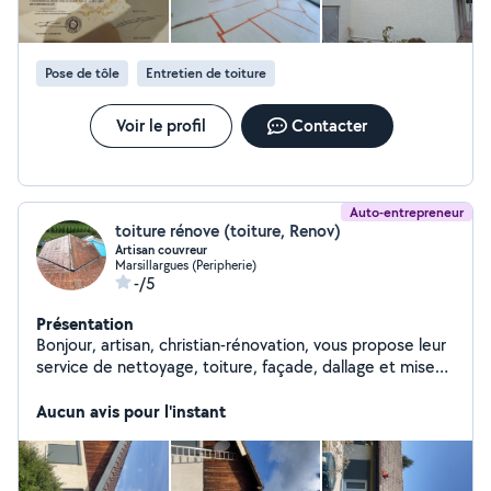
gratuit clair et bien détaillé fourni sous 24h maximum.
Pose de tôle
Entretien de toiture
Voir le profil
Contacter
Auto-entrepreneur
toiture rénove (toiture, Renov)
Artisan couvreur
Marsillargues (Peripherie)
-/5
Présentation
Bonjour, artisan, christian-rénovation, vous propose leur
service de nettoyage, toiture, façade, dallage et mise
en peinture, toiture, façade intervention et devis sous
48 heures N'hésitez pas à nous contacter pour plus
Aucun avis pour l'instant
d'informations.