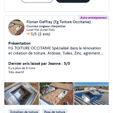
Auto-entrepreneur
Florian Geffray (Fg Toiture Occitanie)
Couvreur zingueur charpentier
Lunel-Viel (Lunel-Viel)
5/5
(2 avis)
Présentation
FG TOITURE OCCITANIE Spécialisé dans la rénovation
et création de toiture, Ardoise, Tuiles, Zinc, agrémenté
Velux installateur et conseil, pose de gouttières PVC ou
Zinc soudé, recherche de fuites, entretien de toiture ...
Dernier avis laissé par Jeanne : 5/5
A l'écoute de la demande. Travaille sérieux et de
Il y a plus de 6 mois
Très réactif
qualité. Plusieurs années d'expérience. Assurance
décennale. "La pluie tombe toujours plus fort sur un toit
percé"
Entretien de toiture
Pose de toiture