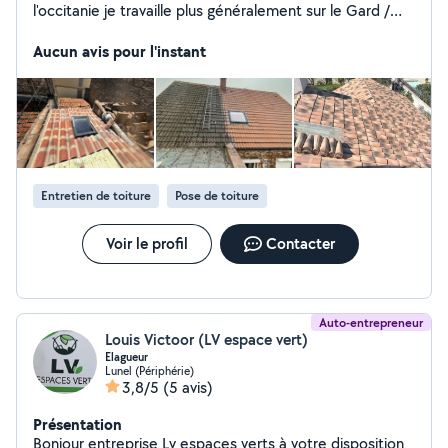
l'occitanie je travaille plus généralement sur le Gard /
L'Hérault et les Bouche-du-Rhône je propose un service
qualitatif et une expérience personnalisée à chacun
Aucun avis pour l'instant
d'entre vous, inspection au drone réparation rénovation
isolation tout pour retrouver une toiture d'excellence
sans fuites sans stresse n'hésitez pas me contacter je
sui à votre service. Votre toit, notre horizon de
perfection !
Entretien de toiture
Pose de toiture
Voir le profil
Contacter
Auto-entrepreneur
Louis Victoor (LV espace vert)
Elagueur
Lunel (Périphérie)
3,8/5
(5 avis)
Présentation
Bonjour entreprise Lv espaces verts à votre disposition