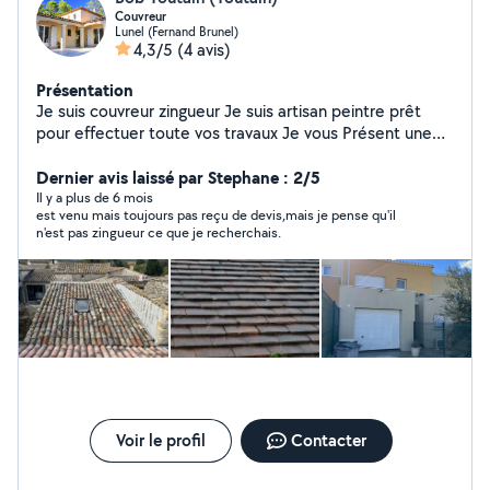
Couvreur
Lunel (Fernand Brunel)
4,3/5
(4 avis)
Présentation
Je suis couvreur zingueur Je suis artisan peintre prêt
pour effectuer toute vos travaux Je vous Présent une
large gamme de travaux et de réalisation les entreprises
toutain Son pré pour vos besoin
Dernier avis laissé par Stephane : 2/5
Il y a plus de 6 mois
est venu mais toujours pas reçu de devis,mais je pense qu'il
n'est pas zingueur ce que je recherchais.
Voir le profil
Contacter