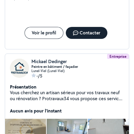
Voir le profil
Contacter
Entreprise
Mickael Dedinger
Peintre en bâtiment / façadier
Lunel-Viel (Lunel-Viel)
-/5
Présentation
Vous cherchez un artisan sérieux pour vos travaux neuf
ou rénovation ? Protravaux34 vous propose ces services
de peintre / façadier professionnel. Vous souhaitez
seulement repeindre une porte en bois ? Un portail en
Aucun avis pour l'instant
fer ? vos murs et plafonds de votre intérieur ou même
repeindre vos façades de votre maison ? N' hésitez pas
à me contacter, j' accepte tout type de chantier. Devis