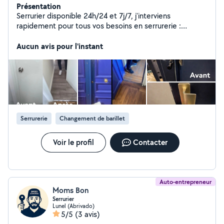
Présentation
Serrurier disponible 24h/24 et 7j/7, j'interviens
rapidement pour tous vos besoins en serrurerie :
ouverture de porte, porte claquée, clé perdue ou
cassée, changement de serrure, remplacement de
Aucun avis pour l'instant
cylindre, sécurisation après effraction et dépannage
d'urgence. Intervention rapide, travail propre et soigné,
avec des tarifs annoncés avant déplacement. N'hésitez
pas à me contacter pour toute urgence ou demande de
devis.
Serrurerie
Changement de barillet
Voir le profil
Contacter
Auto-entrepreneur
Moms Bon
Serrurier
Lunel (Abrivado)
5/5
(3 avis)