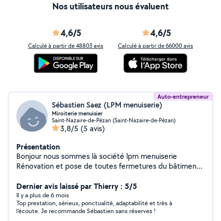
Nos utilisateurs nous évaluent
4,6/5
4,6/5
Calculé à partir de 48803 avis
Calculé à partir de 66000 avis
Auto-entrepreneur
Sébastien Saez (LPM menuiserie)
Miroiterie menuisier
Saint-Nazaire-de-Pézan (Saint-Nazaire-de-Pézan)
3,8/5
(5 avis)
Présentation
Bonjour nous sommes là société lpm menuiserie
Rénovation et pose de toutes fermetures du bâtiment,
moustiquaire, volets roulants, stores, vérandas,
serrureries, miroiterie, portail
Dernier avis laissé par Thierry : 5/5
Il y a plus de 6 mois
Top prestation, sérieux, ponctualité, adaptabilité et très à
l'écoute. Je recommande Sébastien sans réserves !