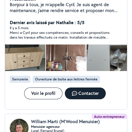
Bonjour à tous, je m'appelle Cyril. Je suis agent de
maintenance, j'aime rendre service et proposer mon
aide. Ce qui correspond à des bricoles pour moi est un
soulagement pour vous. Je propose de petits travaux,
Dernier avis laissé par Nathalie : 5/5
de montage de meubles, de la plomberie, électricité,
Il y a 3 mois
Merci a Cyril pour ses compétences, conseils et propositions
aménagement intérieur et menuiserie A bientôt.
dans les travaux effectués ce matin. Installation de meuble
haut, changement de serrure et luminaire. Je recommande
vivement. D autre petit travaux sont déjà prévus. Merci
Serrurerie
Ouverture de boite aux lettres fermée
Voir le profil
Contacter
Auto-entrepreneur
William Marti (M’Wood Menuisier)
Menuisier agenceur
Lunel (Fernand Brunel)