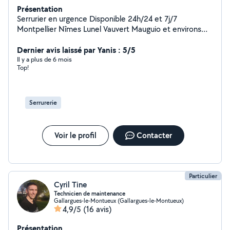
Présentation
Serrurier en urgence Disponible 24h/24 et 7j/7
Montpellier Nîmes Lunel Vauvert Mauguio et environs
Besoin d'un serrurier rapidement ? Clé perdue, porte
claquée, serrure forcée ou besoin d'un changement de
Dernier avis laissé par Yanis : 5/5
cylindre ? Je me déplace en urgence dans toute la
Il y a plus de 6 mois
Top!
région pour vous dépanner rapidement, proprement et
au prix juste. Ouverture de porte sans casse
Remplacement de serrure & cylindre Sécurisation après
effraction Devis clair & intervention rapide Intervention
Serrurerie
en moins de 30 min selon votre localisation.
Voir le profil
Contacter
Particulier
Cyril Tine
Technicien de maintenance
Gallargues-le-Montueux (Gallargues-le-Montueux)
4,9/5
(16 avis)
Présentation