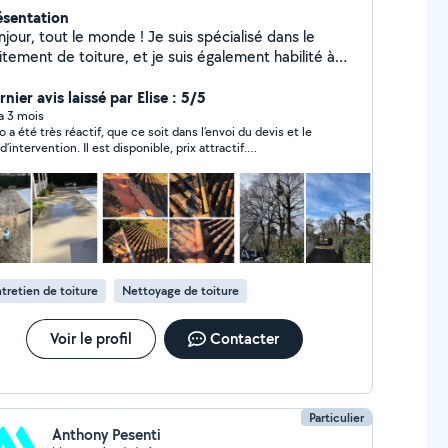
ésentation
jour, tout le monde ! Je suis spécialisé dans le
itement de toiture, et je suis également habilité à
ccuper des tailles de haies et de l'élagage,
ervention avec nacelle si nécessaire, si besoin je suis
nier avis laissé par Elise : 5/5
tre service pour un devis gratuit ! Cordialement
 a 3 mois
o a été très réactif, que ce soit dans l’envoi du devis et le
ais Collet Enzo !
d’intervention. Il est disponible, prix attractif.
sciencieux, il détaille toutes ses actions et montre ce qui
 à faire afin de se rendre compte du travail effectué.
tretien de toiture
Nettoyage de toiture
Voir le profil
Contacter
Particulier
Anthony Pesenti