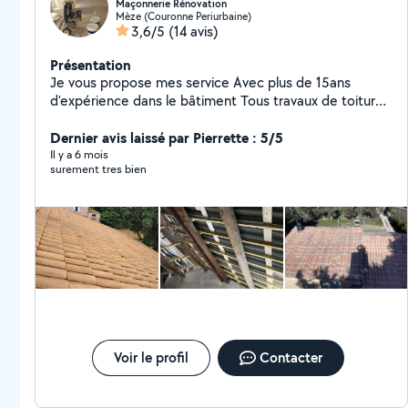
Maçonnerie Rénovation
Mèze (Couronne Periurbaine)
3,6/5
(14 avis)
Présentation
Je vous propose mes service Avec plus de 15ans
d'expérience dans le bâtiment Tous travaux de toiture
placo bande a joint peinture carrelage façade Je suis
équipé pour faire face à tous vos projets de rénovation
Dernier avis laissé par Pierrette : 5/5
ou neuf, réponse rapide travail rapide, devis gratuits
Il y a 6 mois
surement tres bien
Voir le profil
Contacter