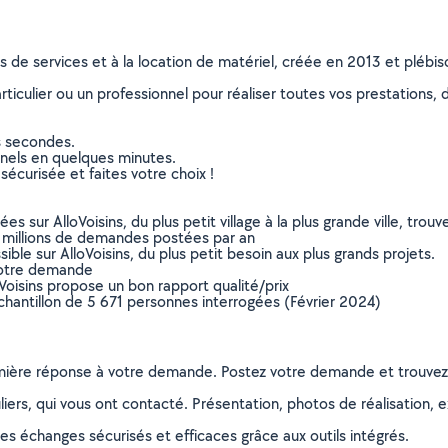
ns de services et à la location de matériel, créée en 2013 et plébi
culier ou un professionnel pour réaliser toutes vos prestations, d
s secondes.
nnels en quelques minutes.
sécurisée et faites votre choix !
sur AlloVoisins, du plus petit village à la plus grande ville, tro
 millions de demandes postées par an
ible sur AlloVoisins, du plus petit besoin aux plus grands projets.
votre demande
oVoisins propose un bon rapport qualité/prix
chantillon de 5 671 personnes interrogées (Février 2024)
remière réponse à votre demande. Postez votre demande et trouve
ers, qui vous ont contacté. Présentation, photos de réalisation, exp
s échanges sécurisés et efficaces grâce aux outils intégrés.