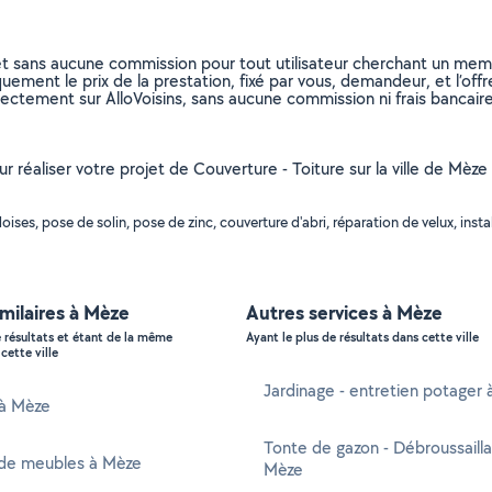
et sans aucune commission pour tout utilisateur cherchant un membre
uement le prix de la prestation, fixé par vous, demandeur, et l’offr
rectement sur AlloVoisins, sans aucune commission ni frais bancaire
ur réaliser votre projet de Couverture - Toiture sur la ville de Mèz
ses, pose de solin, pose de zinc, couverture d'abri, réparation de velux, insta
imilaires à Mèze
Autres services à Mèze
e résultats et étant de la même
Ayant le plus de résultats dans cette ville
cette ville
Jardinage - entretien potager
 à Mèze
Tonte de gazon - Débroussaill
de meubles à Mèze
Mèze