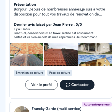
Présentation
Bonjour, Depuis de nombreuses années,je suis à votre
disposition pour tout vos travaux de rénovation de
toiture, zinguerie, étanchéité de toit plat et
terrasse,rénovation et traitement de charpente,pose
Dernier avis laissé par Jean Pierre : 5/5
de gouttières,velux, et tout travaux de peinture
Il y a 2 mois
Ponctuel, consciencieux. Le travail réalisé est absolument
extérieur, (facades-boiseries-ferronneries-murets-sols
parfait et va bien au delà de mes espérances. Je recommande
...). J'aime exécuté des prestations de qualités dans
grandement
mes 2 spécialités, couvreur et peintre extérieur. Je
vous propose un déplacement un diagnostic et un
devis entièrement gratuit sous 48H où le jour même si
urgence... Renseignez-vous un renseignement reste
totalement gratuit ! N'hésitez pas à consulter
également mes avis clients sur Google!
Entretien de toiture
Pose de toiture
Voir le profil
Contacter
Auto-entrepreneur
Francky Garde (multi service)