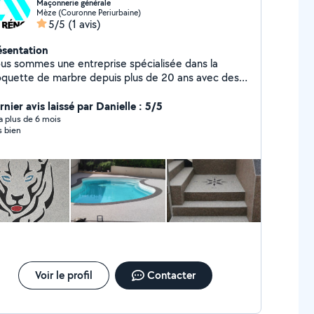
Maçonnerie générale
Mèze (Couronne Periurbaine)
5/5
(1 avis)
ésentation
us sommes une entreprise spécialisée dans la
quette de marbre depuis plus de 20 ans avec des
ériaux de qualité nous faisons aussi de la
çonnerie terrassement dalle mur de clôture nous
nier avis laissé par Danielle : 5/5
vaillons dans le secteur de l'Hérault et du Gard
y a plus de 6 mois
s bien
Voir le profil
Contacter