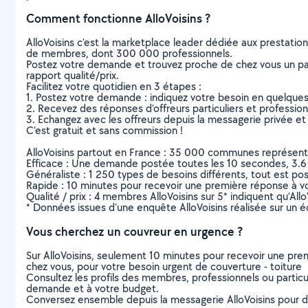
Comment fonctionne AlloVoisins ?
AlloVoisins c’est la marketplace leader dédiée aux prestatio
de membres, dont 300 000 professionnels.
Postez votre demande et trouvez proche de chez vous un parti
rapport qualité/prix.
Facilitez votre quotidien en 3 étapes :
1. Postez votre demande : indiquez votre besoin en quelque
2. Recevez des réponses d’offreurs particuliers et professio
3. Echangez avec les offreurs depuis la messagerie privée et 
C’est gratuit et sans commission !
AlloVoisins partout en France : 35 000 communes représentées 
Efficace : Une demande postée toutes les 10 secondes, 3.6
Généraliste : 1 250 types de besoins différents, tout est poss
Rapide : 10 minutes pour recevoir une première réponse à 
Qualité / prix : 4 membres AlloVoisins sur 5* indiquent qu’All
* Données issues d’une enquête AlloVoisins réalisée sur un é
Vous cherchez un couvreur en urgence ?
Sur AlloVoisins, seulement 10 minutes pour recevoir une p
chez vous, pour votre besoin urgent de couverture - toiture
Consultez les profils des membres, professionnels ou particuli
demande et à votre budget.
Conversez ensemble depuis la messagerie AlloVoisins pour de