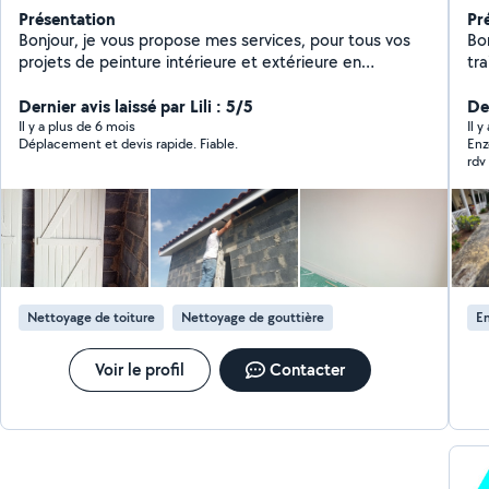
Présentation
Pr
Bonjour, je vous propose mes services, pour tous vos
Bon
projets de peinture intérieure et extérieure en
tra
rénovation ou neuf Pose : papier-peint, toile de verre,
m'o
revêtement de sol Nettoyage : toiture, terrasse Tarif
Dernier avis laissé par Lili : 5/5
int
Der
abordable Devis et déplacement gratuit
à vo
Il y a plus de 6 mois
Il y
Déplacement et devis rapide. Fiable.
Enz
Nov
rdv 
Con
est
Nettoyage de toiture
Nettoyage de gouttière
En
Voir le profil
Contacter