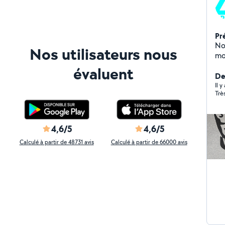
Pr
No
Nos utilisateurs nous
mo
mat
évaluent
ma
Der
tra
Il 
Trè
4,6/5
4,6/5
Calculé à partir de 48731 avis
Calculé à partir de 66000 avis