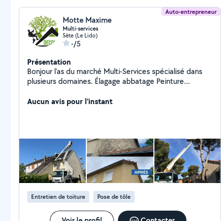
Auto-entrepreneur
Motte Maxime
Multi-services
Sète (Le Lido)
-/5
Présentation
Bonjour l'as du marché Multi-Services spécialisé dans
plusieurs domaines. Élagage abbatage Peinture
intérieure extérieur Peinture façade toiture Rénovation
toiture façade étanchéité Massonerie. Plus de 10 ans
Aucun avis pour l'instant
d' expérience avec notre avantage TVA offert !!
Déplacement et devis gratuit Siret : 94521349400012
Entretien de toiture
Pose de tôle
Voir le profil
Contacter