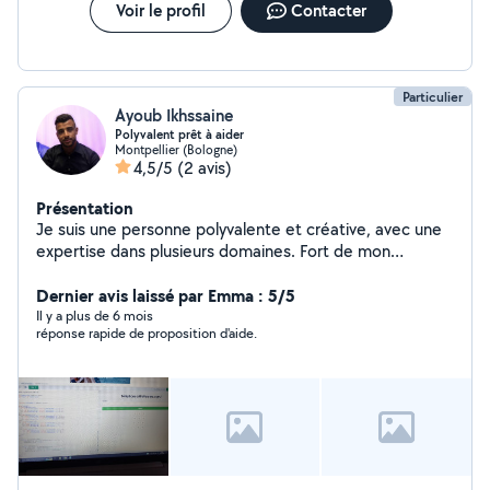
Voir le profil
Contacter
Particulier
Ayoub Ikhssaine
Polyvalent prêt à aider
Montpellier (Bologne)
4,5/5
(2 avis)
Présentation
Je suis une personne polyvalente et créative, avec une
expertise dans plusieurs domaines. Fort de mon
expérience dans le BTP, le bricolage, l'informatique, la
création d'idées, la formation, l'audiovisuel et la
Dernier avis laissé par Emma : 5/5
créativité, je suis capable d'apporter une grande valeur
Il y a plus de 6 mois
réponse rapide de proposition d'aide.
ajoutée à de nombreux projets. Que ce soit pour
résoudre des problèmes techniques, développer des
idées novatrices, former et inspirer les autres, ou
encore créer du contenu audiovisuel captivant, je suis
toujours prêt à relever de nouveaux défis. Ma passion
pour l'apprentissage et ma capacité à m'adapter
rapidement me permettent de rester constamment à