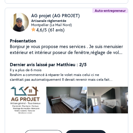
Auto-entrepreneur
AG projet (AG PROJET)
Artisanale règlementée
Montpellier (Le Mail Nord)
4,6/5
(61 avis)
Présentation
Bonjour je vous propose mes services . Je suis menuisier
extérieur et intérieur poseur de fenêtre,réglage de volet
roulant, remplacement moteur volet, roulant, montages
Cuisine Équipée, et la peinture , les chasse d'eau ,pose
Dernier avis laissé par Matthieu : 2/5
de plan de travail cuisine et Électricité plomberie et
Il y a plus de 6 mois
Ibrahim a commencé à réparer le volet mais celui ci ne
autre.
s’arrêtait pas automatiquement Il devait revenir mais cela fait
plusieurs fois qu’il annule le rdv et ne répond pas je suis déçu