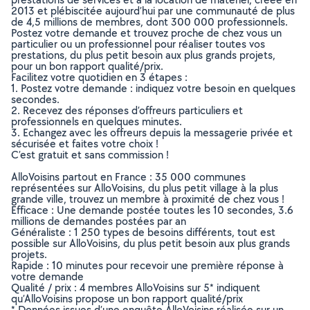
2013 et plébiscitée aujourd’hui par une communauté de plus
de 4,5 millions de membres, dont 300 000 professionnels.
Postez votre demande et trouvez proche de chez vous un
particulier ou un professionnel pour réaliser toutes vos
prestations, du plus petit besoin aux plus grands projets,
pour un bon rapport qualité/prix.
Facilitez votre quotidien en 3 étapes :
1. Postez votre demande : indiquez votre besoin en quelques
secondes.
2. Recevez des réponses d’offreurs particuliers et
professionnels en quelques minutes.
3. Echangez avec les offreurs depuis la messagerie privée et
sécurisée et faites votre choix !
C’est gratuit et sans commission !
AlloVoisins partout en France : 35 000 communes
représentées sur AlloVoisins, du plus petit village à la plus
grande ville, trouvez un membre à proximité de chez vous !
Efficace : Une demande postée toutes les 10 secondes, 3.6
millions de demandes postées par an
Généraliste : 1 250 types de besoins différents, tout est
possible sur AlloVoisins, du plus petit besoin aux plus grands
projets.
Rapide : 10 minutes pour recevoir une première réponse à
votre demande
Qualité / prix : 4 membres AlloVoisins sur 5* indiquent
qu’AlloVoisins propose un bon rapport qualité/prix
* Données issues d’une enquête AlloVoisins réalisée sur un