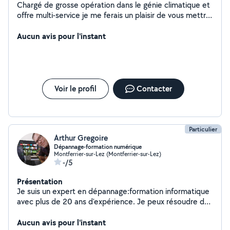
Chargé de grosse opération dans le génie climatique et
offre multi-service je me ferais un plaisir de vous mettre
à disposition mon expérience et mes contacts pour vos
éventuels besoins.
Aucun avis pour l'instant
Voir le profil
Contacter
Particulier
Arthur Gregoire
Dépannage-formation numérique
Montferrier-sur-Lez (Montferrier-sur-Lez)
-/5
Présentation
Je suis un expert en dépannage:formation informatique
avec plus de 20 ans d'expérience. Je peux résoudre des
problèmes liés à votre ordinateur, téléphone ou
tablette, y compris les virus, les pannes matérielles et
Aucun avis pour l'instant