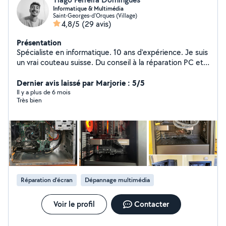
Informatique & Multimédia
Saint-Georges-d'Orques (Village)
4,8/5
(29 avis)
Présentation
Spécialiste en informatique. 10 ans d'expérience. Je suis
un vrai couteau suisse. Du conseil à la réparation PC et
Multimédia, et même du montage PC. Je travail avec
efficacité, et un travail propre ! PS : Photo de
Dernier avis laissé par Marjorie : 5/5
couverture générée par IA
Il y a plus de 6 mois
Très bien
Réparation d'écran
Dépannage multimédia
Voir le profil
Contacter