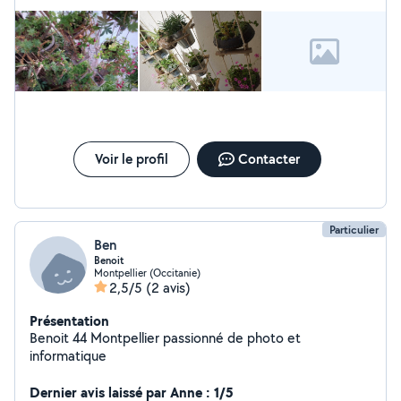
logicielles Je suis disponible pour des interventions
rapides et fiables à Montpellier NORD. Je peux vous
aider à progresser dans le numérique, je suis spécialisé
grands débutants pour casser les freins d'apprentissage
ou juste dépanner sur un problème ponctuel Je suis
calme, patient et sympathique; j'adore rendre
service...merci de me donner ma chance
Voir le profil
Contacter
Particulier
Ben
Benoit
Montpellier (Occitanie)
2,5/5
(2 avis)
Présentation
Benoit 44 Montpellier passionné de photo et
informatique
Dernier avis laissé par Anne : 1/5