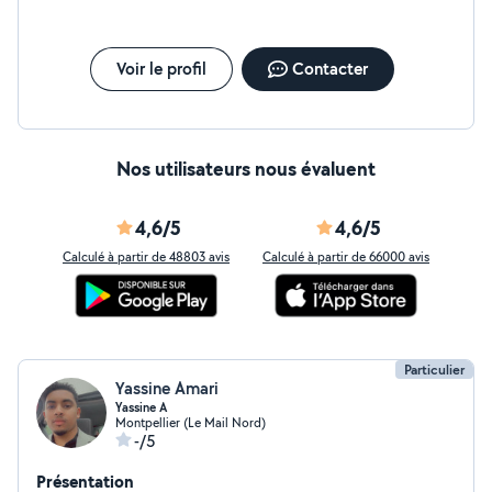
jour avec les dernières tendances et technologies. Si
vous cherchez quelqu'un capable de mixer
compétences techniques et créativité, je suis la
personne idéale pour vous aider à atteindre vos
Voir le profil
Contacter
objectifs.
Nos utilisateurs nous évaluent
4,6/5
4,6/5
Calculé à partir de 48803 avis
Calculé à partir de 66000 avis
Particulier
Yassine Amari
Yassine A
Montpellier (Le Mail Nord)
-/5
Présentation