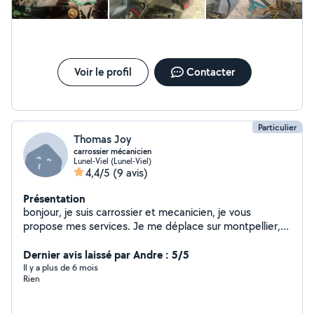
Voir le profil
Contacter
Particulier
Thomas Joy
carrossier mécanicien
Lunel-Viel (Lunel-Viel)
4,4/5
(9 avis)
Présentation
bonjour, je suis carrossier et mecanicien, je vous
propose mes services. Je me déplace sur montpellier,
pérols, lattes et ses alentours. N’hesitez pas à me
contacter en cas de besoin.
Dernier avis laissé par Andre : 5/5
Il y a plus de 6 mois
Rien