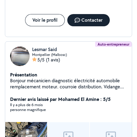
Voir le profil
Contacter
Auto-entrepreneur
Lesmar Said
Montpellier (Malbosc)
5/5
(1 avis)
Présentation
Bonjour mécanicien diagnostic électricité automobile
remplacement moteur. courroie distribution. Vidange
moteur avec les filtres plaquettes et disque de frein ext
....passage valise
Dernier avis laissé par Mohamed El Amine : 5/5
Il y a plus de 6 mois
personne magnifique