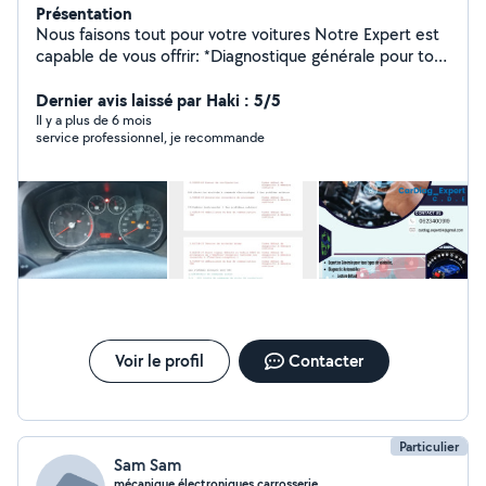
Présentation
Nous faisons tout pour votre voitures Notre Expert est
capable de vous offrir: *Diagnostique générale pour tous
types de véhicules. *des conseils compétents. *Un
véritable savoir-faire multimarques. *Un service adapté.
Dernier avis laissé par Haki : 5/5
Il y a plus de 6 mois
service professionnel, je recommande
Voir le profil
Contacter
Particulier
Sam Sam
mécanique,électroniques,carrosserie