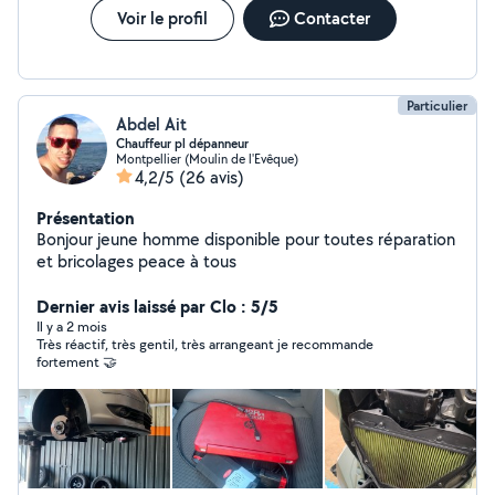
serons heureux de vous accompagner et de vous
Voir le profil
Contacter
conseiller dans votre projet. A très vite dans notre
atelier de Montpellier 905 Avenue des bigos, 34740
Vendargues. CM Performance Montpellier -
Reprogrammation Moteur
Particulier
Abdel Ait
Chauffeur pl dépanneur
Montpellier (Moulin de l'Evêque)
4,2/5
(26 avis)
Présentation
Bonjour jeune homme disponible pour toutes réparation
et bricolages peace à tous
Dernier avis laissé par Clo : 5/5
Il y a 2 mois
Très réactif, très gentil, très arrangeant je recommande
fortement 🤝