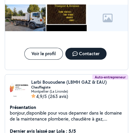
Voir le profil
Contacter
Auto-entrepreneur
Larbi Bououdene (LBMH GAZ & EAU)
Chauffagiste
Montpellier (La Lironde)
4,9/5
(263 avis)
Présentation
bonjour,disponible pour vous depanner dans le domaine
de la maintenance plomberie, chaudière à gaz,
réparation de chauffe eau. debouchage WC ,cuisine,
sdb . Réparation fuite d'eau. Remplacement mécanisme
Dernier avis laissé par Lola : 5/5