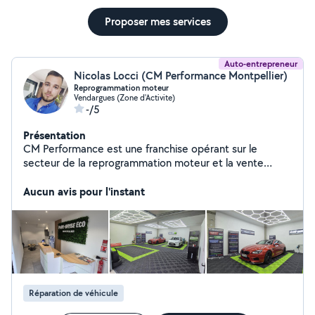
Proposer mes services
Auto-entrepreneur
Nicolas Locci (CM Performance Montpellier)
Reprogrammation moteur
Vendargues (Zone d'Activite)
-/5
Présentation
CM Performance est une franchise opérant sur le
secteur de la reprogrammation moteur et la vente
d'accessoires automobile. Elle compte à ce jour 12
centres en France, dont le nôtre à Montpellier. Chez
Aucun avis pour l'instant
CM Performance Montpellier, nous vous proposons un
panel de solutions sur mesure afin de répondre à vos
besoins en terme de reprogrammation moteur.
Augmentation des performances moteur, réduction de
la consommation de carburant, conversion à l'éthanol et
solution FAP, EGR ou AD Blue, nous sommes votre
interlocuteur privilègié sur la region montpellieraine.
Réparation de véhicule
Economique, précautionneux et professionnel nous