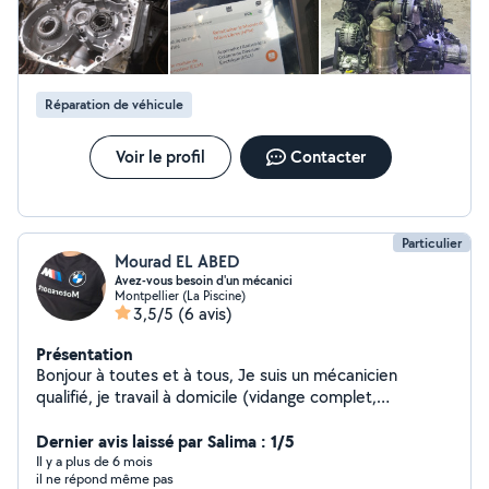
diagnostique toute marque suprimer les défaut
chercher des panne Fap Électronique remplacement de
pneus Diagnostique Clim
Réparation de véhicule
Voir le profil
Contacter
Particulier
Mourad EL ABED
Avez-vous besoin d'un mécanici
Montpellier (La Piscine)
3,5/5
(6 avis)
Présentation
Bonjour à toutes et à tous, Je suis un mécanicien
qualifié, je travail à domicile (vidange complet,
réparation moteur, réparation et révisions boîte auto et
manuelle...) je cherche des clients si vous êtes intéressé
Dernier avis laissé par Salima : 1/5
n'hésitez pas à me contacter. Cordialement
Il y a plus de 6 mois
il ne répond même pas