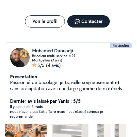
Voir le profil
Contacter
Particulier
Mohamed Daouadji
Bricoleur multi service ☺️??️
Montpellier (Assas)
5/5
(4 avis)
Présentation
Passionné de bricolage, je travaille soigneusement et
sans précipitation avec une large gamme de matériels
professionnel. Je suis issue d'une formation chez les
Compagnons du Devoir. je travail : Spécialisation
Dernier avis laissé par Yanis : 5/5
peinture complète d'appartement au pistolet airless -
Il y a plus de 6 mois
nous n'avons pas fait affaire mais il est réactif sérieux je
Pose tringles à rideaux - Installation suspension et
recommande
lustres - Fixation de votre TV au mur - Changement
interrupteur et prises électriques - Montage de meubles
(Dressing, ect...) - Montage et installation de cuisine -