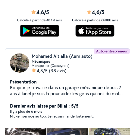
4,6/5
4,6/5
Calculé à partir de 48731 avis
Calculé à partir de 66000 avis
Auto-entrepreneur
Mohamed Ait alla (Aam auto)
Mécaniques
Montpellier (Casseyrols)
4,3/5
(38 avis)
Présentation
Bonjour je travaille dans un garage mécanique depuis 7
ans à lunel je suis la pour aider les gens qui ont du mal
avec les prix de garage tout les réparations seront faites
au garage pas dans un parking...pour les grand chantier
Dernier avis laissé par Billal : 5/5
genre distribution embrayage vidanges ... pour les
Il y a plus de 6 mois
Nickel, service au top. Je recommande fortement.
véhicules non roulant je peu la remarque jusqua garage
sinno je peux me déplace pour des petites bricoles Je
peux changer également les moteur Valise de