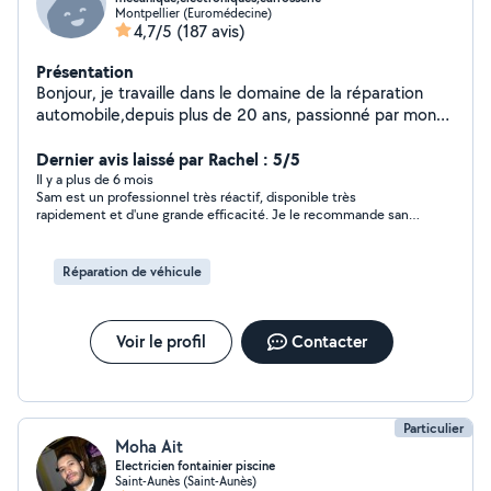
Montpellier (Euromédecine)
4,7/5
(187 avis)
Présentation
Bonjour, je travaille dans le domaine de la réparation
automobile,depuis plus de 20 ans, passionné par mon
métier,je propose mes services pour la
mécanique,électronique, diagnostic, carrosserie,et
Dernier avis laissé par Rachel : 5/5
accompagnement pour l'achat d'un véhicule d'occasion.
Il y a plus de 6 mois
Sam est un professionnel très réactif, disponible très
rapidement et d'une grande efficacité. Je le recommande sans
aucun problème et je le remercie pour son intervention.
Réparation de véhicule
Voir le profil
Contacter
Particulier
Moha Ait
Electricien fontainier piscine
Saint-Aunès (Saint-Aunès)