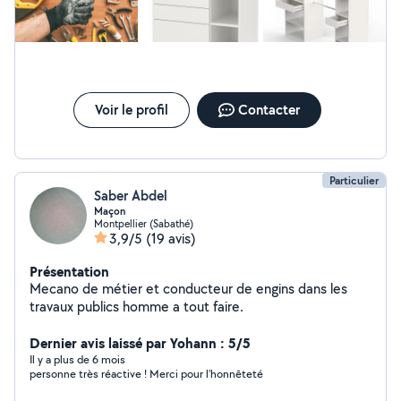
Création de crédence personnalisé cuisine et salle de
bain (sur devis) - Pose parquet - Plomberie - Pose
faïence murale et carrelage - Réparation trou dans le
mur et placo - Pose cloison, porte, ect... -Installation
barrière et clôture - Pose parement mural intérieur et
extérieur
Voir le profil
Contacter
Particulier
Saber Abdel
Maçon
Montpellier (Sabathé)
3,9/5
(19 avis)
Présentation
Mecano de métier et conducteur de engins dans les
travaux publics homme a tout faire.
Dernier avis laissé par Yohann : 5/5
Il y a plus de 6 mois
personne très réactive ! Merci pour l'honnêteté