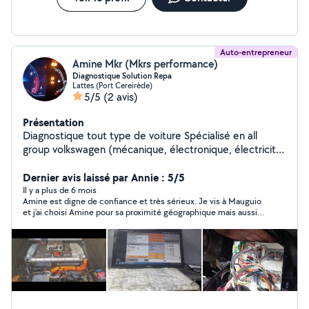
Auto-entrepreneur
Amine Mkr (Mkrs performance)
Diagnostique Solution Repa
Lattes (Port Cereirède)
5/5
(2 avis)
Présentation
Diagnostique tout type de voiture Spécialisé en all
group volkswagen (mécanique, électronique, électricité)
Installation du nouveau composant, codage en ligne )
Entretien moteur mineur et majeur Entretien et
Dernier avis laissé par Annie : 5/5
réparation boîte dsg Service complet avec un prix
Il y a plus de 6 mois
Amine est digne de confiance et très sérieux. Je vis à Mauguio
ordinaire , disponibilité 7/7
et j'ai choisi Amine pour sa proximité géographique mais aussi
bien sûr pour ses qualifications. Compétent et rapide, vous
pouvez le consulter, il fera le maximum pour vous satisfaire à
des prix très convenables...