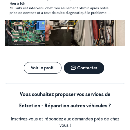
wc.
Hier à 16h
M. Larbi est intervenu chez moi seulement 30min après notre
prise de contact et a tout de suite diagnostiqué le problème. Il
a pris le soin d’aller chercher la pièce défectueuse chez le
fournisseur au cours de son intervention, et a solutionné très
rapidement la fuite d’eau, tout en m’expliquant et me
conseillant pour l’entretien. Je recommande pour la qualité de
la prestation, la réactivité et le prix.
Voir le profil
Contacter
Vous souhaitez proposer vos services de
Entretien - Réparation autres véhicules ?
Inscrivez-vous et répondez aux demandes près de chez
vous !