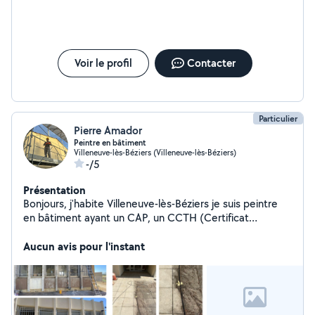
Voir le profil
Contacter
Particulier
Pierre Amador
Peintre en bâtiment
Villeneuve-lès-Béziers (Villeneuve-lès-Béziers)
-/5
Présentation
Bonjours, j'habite Villeneuve-lès-Béziers je suis peintre
en bâtiment ayant un CAP, un CCTH (Certificat
Compétence de travail en hauteur) je suis habilité
monteur/démonteur échafaudage de pied et roulant et
Aucun avis pour l'instant
pouvant monter sur échafaudage roulant réalise tout
types de travaux de peinture Intérieur/Extérieure
rénovation et/ou neuf pour tout types de travail veuillez
me contacter cordialement merci.