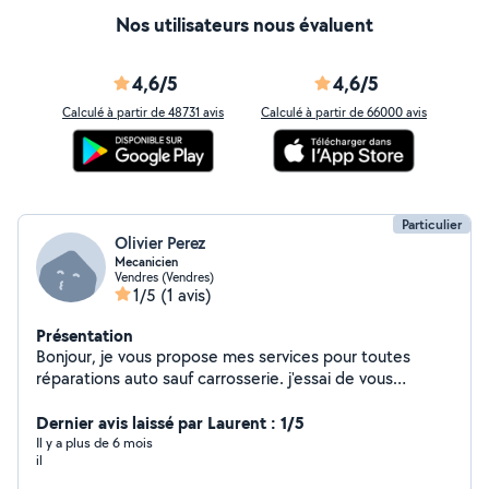
Nos utilisateurs nous évaluent
4,6/5
4,6/5
Calculé à partir de 48731 avis
Calculé à partir de 66000 avis
Particulier
Olivier Perez
Mecanicien
Vendres (Vendres)
1/5
(1 avis)
Présentation
Bonjour, je vous propose mes services pour toutes
réparations auto sauf carrosserie. j'essai de vous
bloquer le véhicule seulement sur la journée si cela est
possible
Dernier avis laissé par Laurent : 1/5
Il y a plus de 6 mois
il