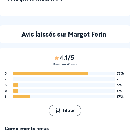
masse.
Avis laissés sur Margot Ferin
4,1/5
Basé sur 41 avis
5
73%
4
-
3
5%
2
5%
1
17%
Filtrer
Compliments reçus