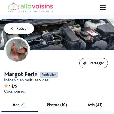
Retour
Partager
Partager
Margot Ferin
Particulier
Mécanicien multi services
4,1/5
Cournonsec
Accueil
Photos
(
10
)
Avis (41)