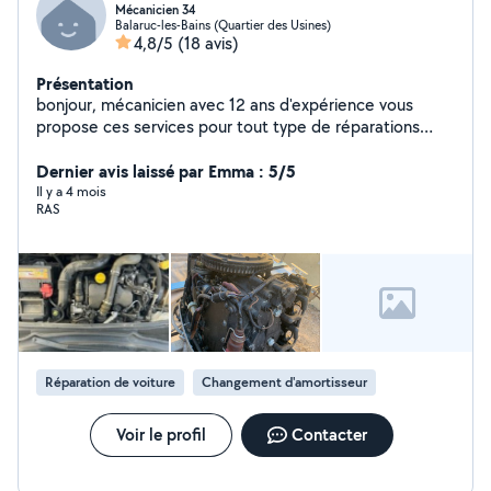
Mécanicien 34
Balaruc-les-Bains (Quartier des Usines)
4,8/5
(18 avis)
Présentation
bonjour, mécanicien avec 12 ans d'expérience vous
propose ces services pour tout type de réparations
et/ou diagnostique sur tout type de véhicule et/ou
bateaux , n'hésitez pas a me laisser un message .
Dernier avis laissé par Emma : 5/5
Il y a 4 mois
RAS
Réparation de voiture
Changement d'amortisseur
Voir le profil
Contacter