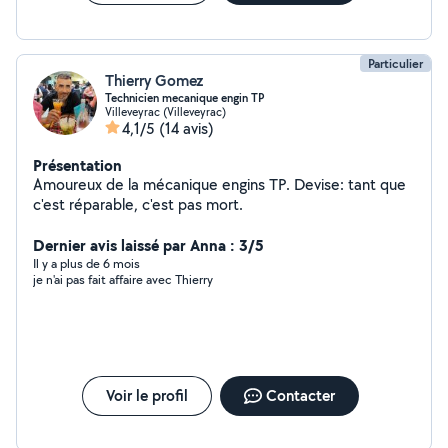
déchets verts etc etc également dans d' autres
domaines que ceux mentionnés dans mon profil pour
cela n' hésiter pas à prendre contact via le site.
Particulier
Thierry Gomez
Technicien mecanique engin TP
Villeveyrac (Villeveyrac)
4,1/5
(14 avis)
Présentation
Amoureux de la mécanique engins TP. Devise: tant que
c'est réparable, c'est pas mort.
Dernier avis laissé par Anna : 3/5
Il y a plus de 6 mois
je n'ai pas fait affaire avec Thierry
Voir le profil
Contacter