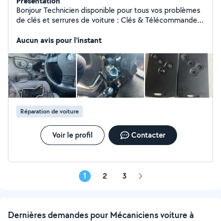
Présentation
Bonjour Technicien disponible pour tous vos problèmes
de clés et serrures de voiture : Clés & Télécommandes :
Réparation, changement de coque et remplacement
des boutons usés. Système Neiman : Remplacement ou
Aucun avis pour l'instant
déblocage du Neiman si votre clé ne tourne plus.
Serrures & Portes : Réparation des serrures bloquées et
problème de centralisation. Travail rapide et sérieux.
Contactez-moi par message pour un devis !
Réparation de voiture
Voir le profil
Contacter
1
2
3
Page
suivante
Dernières demandes pour Mécaniciens voiture à