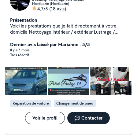
Montbazin (Montbazin)
4,7/5
(18 avis)
Présentation
Voici les prestations que je fait directement à votre
domicile Nettoyage intérieur / extérieur Lustrage /
Polissage Traitement Céramique Rénovation d'optique
Petite Carrosserie Petit Mécanique
Dernier avis laissé par Marianne : 5/5
Il y a 3 mois
Très réactif
Réparation de voiture
Changement de pneu
Voir le profil
Contacter