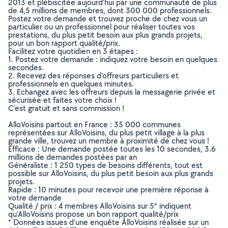
2013 et plébiscitée aujourd’hui par une communauté de plus
de 4,5 millions de membres, dont 300 000 professionnels.
Postez votre demande et trouvez proche de chez vous un
particulier ou un professionnel pour réaliser toutes vos
prestations, du plus petit besoin aux plus grands projets,
pour un bon rapport qualité/prix.
Facilitez votre quotidien en 3 étapes :
1. Postez votre demande : indiquez votre besoin en quelques
secondes.
2. Recevez des réponses d’offreurs particuliers et
professionnels en quelques minutes.
3. Echangez avec les offreurs depuis la messagerie privée et
sécurisée et faites votre choix !
C’est gratuit et sans commission !
AlloVoisins partout en France : 35 000 communes
représentées sur AlloVoisins, du plus petit village à la plus
grande ville, trouvez un membre à proximité de chez vous !
Efficace : Une demande postée toutes les 10 secondes, 3.6
millions de demandes postées par an
Généraliste : 1 250 types de besoins différents, tout est
possible sur AlloVoisins, du plus petit besoin aux plus grands
projets.
Rapide : 10 minutes pour recevoir une première réponse à
votre demande
Qualité / prix : 4 membres AlloVoisins sur 5* indiquent
qu’AlloVoisins propose un bon rapport qualité/prix
* Données issues d’une enquête AlloVoisins réalisée sur un