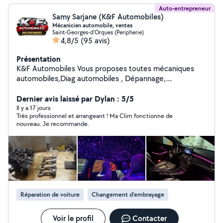
Auto-entrepreneur
Samy Sarjane (K&F Automobiles)
Mécanicien automobile, ventes
Saint-Georges-d'Orques (Peripherie)
4,8/5
(95 avis)
Présentation
K&F Automobiles Vous proposes toutes mécaniques
automobiles,Diag automobiles , Dépannage,
achat/vente de véhicules automobiles, recherche de
véhicules personnalisé. Remplacement moteur,
Dernier avis laissé par Dylan : 5/5
embrayage , distribution , recherche de pannes,
Il y a 17 jours
Très professionnel et arrangeant ! Ma Clim fonctionne de
entretien,freinage .. Nous proposons aussi de
nouveau. Je recommande.
l'esthétique ( CarPlay, ciel de toit étoilé, remplacement
calandre , kit ambiance led ect..) N'hésitez pas à nous
contacté pour un devis .
Réparation de voiture
Changement d'embrayage
Voir le profil
Contacter