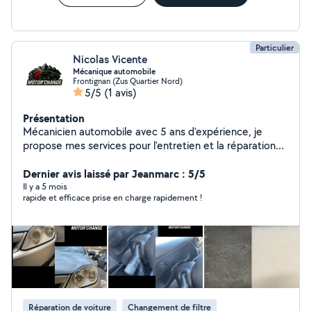
Particulier
Nicolas Vicente
Mécanique automobile
Frontignan (Zus Quartier Nord)
5/5
(1 avis)
Présentation
Mécanicien automobile avec 5 ans d'expérience, je
propose mes services pour l'entretien et la réparation
de votre véhicule. Vidange, freins, embrayage,
diagnostic, batterie, distribution, petits et gros travaux.
Dernier avis laissé par Jeanmarc : 5/5
Travail sérieux, rapide et soigné. N'hésitez pas à me
Il y a 5 mois
rapide et efficace prise en charge rapidement !
contacter pour un devis un conseils ou un diagnostique.
Réparation de voiture
Changement de filtre