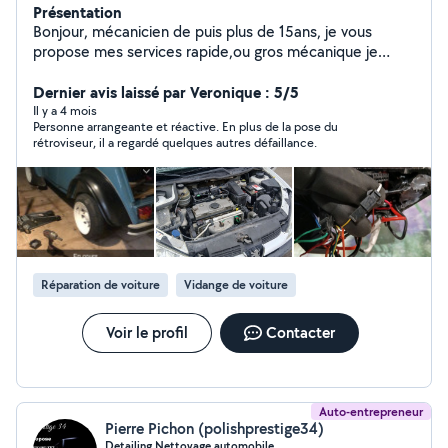
Présentation
Bonjour, mécanicien de puis plus de 15ans, je vous
propose mes services rapide,ou gros mécanique je
possède la valise, je suis disponible de journée comme
de soirée, je peux me déplacer également, Diagnostic
Dernier avis laissé par Veronique : 5/5
voyant moteur Distribution Embrayage Amortisseur
Il y a 4 mois
Personne arrangeante et réactive. En plus de la pose du
Roulement Freinage ex Je vous propose aussi mes
rétroviseur, il a regardé quelques autres défaillance.
services pour le montage de vos meubles,la plomberie,
l'électricité le nettoyage de façade et de votre toiture.
Disponible les samedi dimanche,soirée jusqu'à 22h en
semaine cordialement
Réparation de voiture
Vidange de voiture
Voir le profil
Contacter
Auto-entrepreneur
Pierre Pichon (polishprestige34)
Detailing Nettoyage automobile