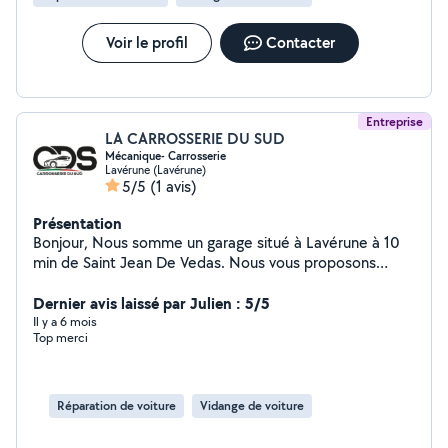
Voir le profil
Contacter
Entreprise
LA CARROSSERIE DU SUD
Mécanique- Carrosserie
Lavérune (Lavérune)
5/5
(1 avis)
Présentation
Bonjour, Nous somme un garage situé à Lavérune à 10
min de Saint Jean De Vedas. Nous vous proposons
différentes prestations au sein de notre établissement
carrosserie ,mécanique, nettoyage et entretien de
Dernier avis laissé par Julien : 5/5
véhicules pour des prix et une qualité de travail bien plus
Il y a 6 mois
Top merci
que satisfaisant n'hésitez pas à nous contacter pour
toutes informations
Réparation de voiture
Vidange de voiture