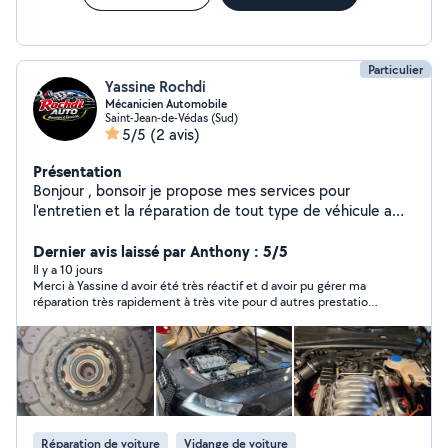
Particulier
Yassine Rochdi
Mécanicien Automobile
Saint-Jean-de-Védas (Sud)
5/5
(2 avis)
Présentation
Bonjour , bonsoir je propose mes services pour
l'entretien et la réparation de tout type de véhicule a
domicile et pour les réparations complexes je propose
d'embarquer le véhicule avec ma dépanneuse à mon
Dernier avis laissé par Anthony : 5/5
garage. Révisions complètes Vidange moteur + boîte
Il y a 10 jours
Merci à Yassine d avoir été très réactif et d avoir pu gérer ma
(manuelle & automatique) Changement de filtres (huile,
réparation très rapidement à très vite pour d autres prestations
air.. carburant, habitacle). Remplacement de pièces
👍
(freins, courroie, embrayage, amortisseurs, etc.).
Diagnostic électronique et mécanique. Préparation
avant et après le contrôle technique. Travail sérieux, de
qualité, avec des tarifs raisonnables. Déplacement
possible selon votre localisation. N'hésitez pas de me
contacter Disponible 24h24
Réparation de voiture
Vidange de voiture