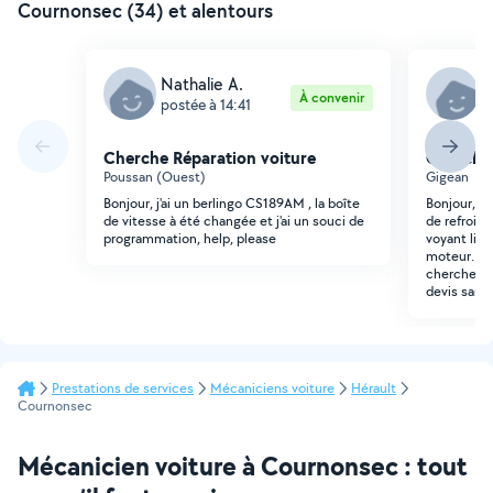
Cournonsec (34) et alentours
Nathalie A.
E
À convenir
postée à 14:41
p
Cherche Réparation voiture
Cherche 
Poussan (Ouest)
Gigean
Bonjour, j'ai un berlingo CS189AM , la boîte
Bonjour, S
de vitesse à été changée et j'ai un souci de
de refroid
programmation, help, please
voyant liqu
moteur. St
cherche mé
devis sans
Prestations de services
Mécaniciens voiture
Hérault
Cournonsec
Mécanicien voiture à Cournonsec : tout