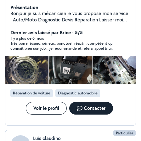
Présentation
Bonjour je suis mécanicien je vous propose mon service
. Auto/Moto Diagnostic Devis Réparation Laisser moi
directement vos coordonnées pour une meilleure
communication merci a vous .
Dernier avis laissé par Brice : 5/5
Il y a plus de 6 mois
Très bon mécano, sérieux, ponctuel, réactif, compétent qui
connaît bien son job... je recommande et referai appel à lui.
Réparation de voiture
Diagnostic automobile
Voir le profil
Contacter
Particulier
Luis claudino