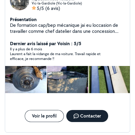
Vic-la-Gardiole (Vic-la-Gardiole)
5/5
(6 avis)
Présentation
De formation cap/bep mécanique jai eu loccasion de
travailler comme chef datelier dans une concession
Yamaha. Je me suis reconverti dans le bâtiment. Jai des
compétences en peinture, piscine, aménagement
Dernier avis laissé par Voisin : 5/5
dintérieur et extérieurs et divers travaux.
Il y a plus de 6 mois
Laurent a fait la vidange de ma voiture. Travail rapide et
efficace, je recommande !!
Voir le profil
Contacter