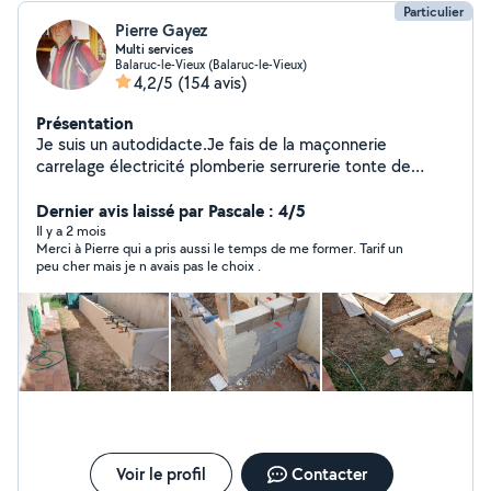
Particulier
Pierre Gayez
Multi services
Balaruc-le-Vieux (Balaruc-le-Vieux)
4,2/5
(154 avis)
Présentation
Je suis un autodidacte.Je fais de la maçonnerie
carrelage électricité plomberie serrurerie tonte de
pelouse tronçonnage débroussaillage élagage taille de
haies avec transport des déchets. Nettoyage terrasse
Dernier avis laissé par Pascale : 4/5
piscine murs allées salon de jardin tout ce qui nécessite
Il y a 2 mois
Merci à Pierre qui a pris aussi le temps de me former. Tarif un
un décapage débouchage canalisation avec nettoyeur
peu cher mais je n avais pas le choix .
haute pression de 180 bars de marque KARCHER
équipé lance et rotobuse. Installation clôture brise vue
canisse ou autres.Montage cabane et création abri ou
appentis de jardin.Création dressing pose étagères etc
etc. Ponçage volets portes avant remise en peinture.
Montage et installation meubles de cuisine. Fabrication
volets portes rampe pour handicapé etc etc.Démolition
construction cloison isolation. Entretien réparation vélo
mobylette. Je possède une remorque de 800kg ptac je
peux faire des transports de matériaux meubles
Voir le profil
Contacter