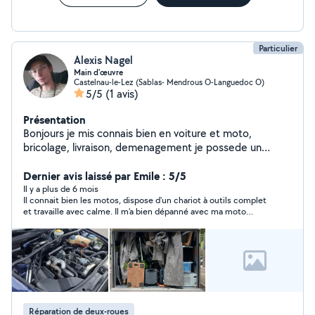
Particulier
Alexis Nagel
Main d'œuvre
Castelnau-le-Lez (Sablas- Mendrous O-Languedoc O)
5/5
(1 avis)
Présentation
Bonjours je mis connais bien en voiture et moto,
bricolage, livraison, demenagement je possede un
aspirateurs professionnel possible de vous aider dans
de nombreux domaines
Dernier avis laissé par Emile : 5/5
Il y a plus de 6 mois
Il connait bien les motos, dispose d'un chariot à outils complet
et travaille avec calme. Il m'a bien dépanné avec ma moto
bloquée au 3ème sous-sol d'un parking.
Réparation de deux-roues