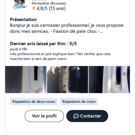
Montpellier (Bouisses)
4,8/5
(13 avis)
Présentation
Bonjour je suis carrossier professionnel, je vous propose
donc mes services. - Fixation de pare choc -
Changement de serrure de porte - Changement de
vitre/porte - Changement de plaque - Changement
Dernier avis laissé par Kim : 5/5
d'ampoules/phare - Changement d'aile - Revêtement de
jeudi à 18h
très professionnel et poli explique bien ! fait vérifier que cela
plafond - Teinte des vitres - Démontage de pare choc
marche bien a vant de partir merci
et changement d'éléments - Réfection de phares.
N'hésitez pas à m'envoyer un message .
Réparation de deux-roues
Réparation de moto
Voir le profil
Contacter