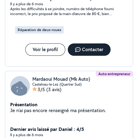
Il y a plus de 6 mois
Après les difficultés à se joindre, numéro de téléphone fourni
incorrect, le prix proposé de la main-d’œuvre de 80 €, bien
supérieur au prix, forfaitaire, appliqué en Garage traditionnel
(27€)… donc nous n’avons pas fait affaire…
Réparation de deux-roues
Voir le profil
Contacter
Auto-entrepreneur
Mardaoui Mouad (Mk Auto)
Castelnau-le-Lez (Quartier Sud)
3/5
(3 avis)
Présentation
Je n'ai pas encore renseigné ma présentation.
Dernier avis laissé par Daniel : 4/5
Il y a plus de 6 mois