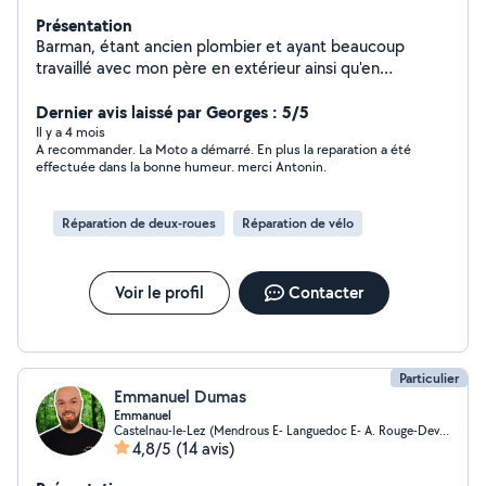
Présentation
Barman, étant ancien plombier et ayant beaucoup
travaillé avec mon père en extérieur ainsi qu'en
carrelage et montage de meuble, je me considère
comme très polyvalent
Dernier avis laissé par Georges : 5/5
Il y a 4 mois
A recommander. La Moto a démarré. En plus la reparation a été
effectuée dans la bonne humeur. merci Antonin.
Réparation de deux-roues
Réparation de vélo
Voir le profil
Contacter
Particulier
Emmanuel Dumas
Emmanuel
Castelnau-le-Lez (Mendrous E- Languedoc E- A. Rouge-Devois)
4,8/5
(14 avis)