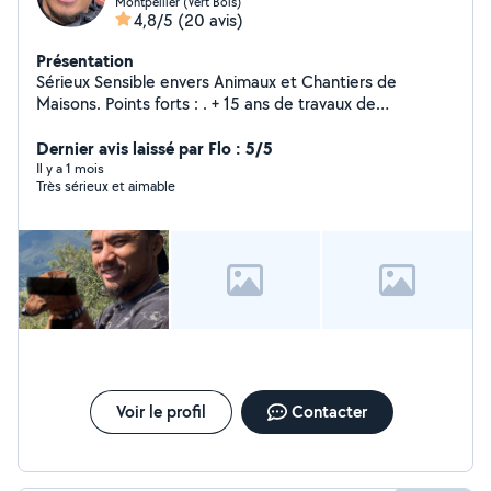
Montpellier (Vert Bois)
4,8/5
(20 avis)
Présentation
Sérieux Sensible envers Animaux et Chantiers de
Maisons. Points forts : . + 15 ans de travaux de
maintenance en bâtiment. Binôme de mon père un
expert de + 26 ans d'expérience. . + de 10 ans dans la
Dernier avis laissé par Flo : 5/5
Garde de chats & chiens, (volatiles & poissons aussi)
Il y a 1 mois
Très sérieux et aimable
Réputation de Sage, Débrouillard, Respectueux, Patient,
Minutieux, Volontaire, Redevable et Polyvalent.
Voir le profil
Contacter