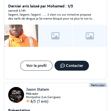
salaire j'ai la compétence de travailler chez des
particuliers en électricité domestique et surtout
Dernier avis laissé par Mohamed : 1/5
dépannage en moins chère
samedi à 14h
l'argent, l'argent, l'argent ....... il s'est cru sur vinted et propose
des tarifs de dingue je l'ai meme bloqué pour ne plus le voir lors
d'autres propositions à venir
Voir le profil
Contacter
Particulier
Jason Statam
Mds auto
Montpellier (Les Garrigues)
4/5
(1 avis)
Présentation