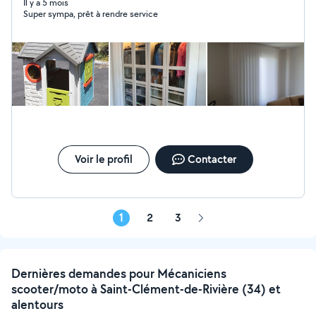
différentes sollicitations! À très bientôt!
Il y a 5 mois
Super sympa, prêt à rendre service
Voir le profil
Contacter
1
2
3
Page
suivante
Dernières demandes pour Mécaniciens
scooter/moto à Saint-Clément-de-Rivière (34) et
alentours