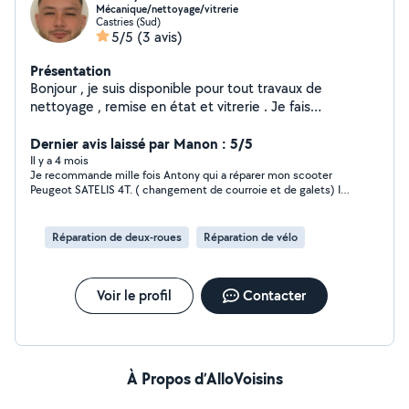
Mécanique/nettoyage/vitrerie
Castries (Sud)
5/5
(3 avis)
Présentation
Bonjour , je suis disponible pour tout travaux de
nettoyage , remise en état et vitrerie . Je fais
également de la petite mécanique auto . Ainsi que tout
type de bricolage Peinture , jardin , cuisine et bien
Dernier avis laissé par Manon : 5/5
d'autres ! N'hésitez pas à me contacter
Il y a 4 mois
Je recommande mille fois Antony qui a réparer mon scooter
Peugeot SATELIS 4T. ( changement de courroie et de galets) Il
a été très soigneux et nous a tout expliquer. Il a même pu
changer mon coffre ce qui n’étais pas inclu dans la prestation
prévu. Mille merci et à bientôt 👋
Réparation de deux-roues
Réparation de vélo
Voir le profil
Contacter
À Propos d’AlloVoisins