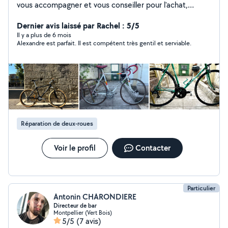
vous accompagner et vous conseiller pour l'achat,
l'entretien et l'utilisation de votre vélo. Je me déplace
sur Montpellier et je vous accueille dans le quartier des
Dernier avis laissé par Rachel : 5/5
Arceaux. Mon expérience : 2 ans d'expérience
Il y a plus de 6 mois
Alexandre est parfait. Il est compétent très gentil et serviable.
technicien-vendeur cycle. Mon objectif : proposer des
réparations et des vélos à prix abordables.
Réparation de deux-roues
Voir le profil
Contacter
Particulier
Antonin CHARONDIERE
Directeur de bar
Montpellier (Vert Bois)
5/5
(7 avis)