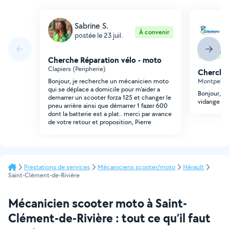
Sabrine S.
M
À convenir
postée le 23 juil.
p
Sur devis
Cherche Réparation vélo - moto
Clapiers (Peripherie)
Cherche 
Bonjour, je recherche un mécanicien moto
Montpellie
qui se déplace a domicile pour m'aider a
Bonjour, Je
demarrer un scooter forza 125 et changer le
vidange sc
pneu arrière ainsi que démarrer 1 fazer 600
dont la batterie est a plat.. merci par avance
de votre retour et proposition, Pierre
Prestations de services
Mécaniciens scooter/moto
Hérault
Saint-Clément-de-Rivière
Mécanicien scooter moto à Saint-
Clément-de-Rivière : tout ce qu’il faut