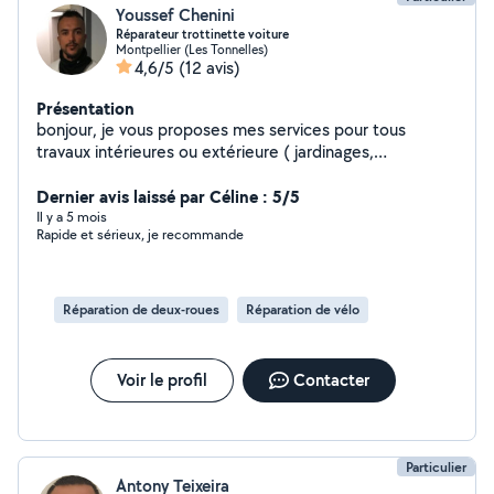
Youssef Chenini
Réparateur trottinette voiture
Montpellier (Les Tonnelles)
4,6/5
(12 avis)
Présentation
bonjour, je vous proposes mes services pour tous
travaux intérieures ou extérieure ( jardinages,
réparation, de matériel, peinture, travaux basic de
soudure exemple portail cassé .) réparations voiture ,
Dernier avis laissé par Céline : 5/5
trottinette,
Il y a 5 mois
Rapide et sérieux, je recommande
Réparation de deux-roues
Réparation de vélo
Voir le profil
Contacter
Particulier
Antony Teixeira