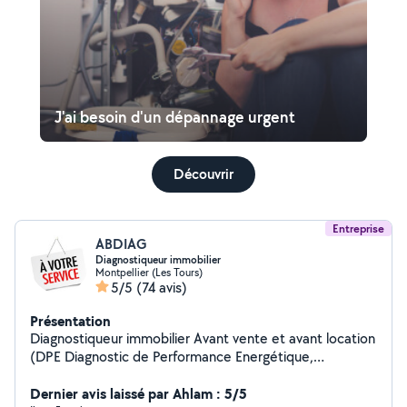
J'ai besoin d'un dépannage urgent
Découvrir
Entreprise
ABDIAG
Diagnostiqueur immobilier
Montpellier (Les Tours)
5/5
(74 avis)
Présentation
Diagnostiqueur immobilier Avant vente et avant location
(DPE Diagnostic de Performance Energétique,
Electricité, amiante, plomb, gaz, termite, ERP, Mesure
Loi Carrez et Loi Boutin) Disponible pour étudier vos
Dernier avis laissé par Ahlam : 5/5