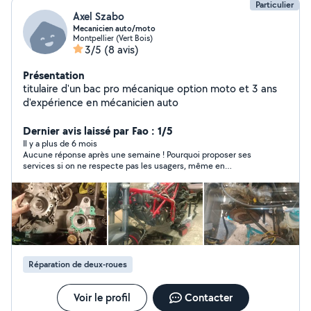
Particulier
Axel Szabo
Mecanicien auto/moto
Montpellier (Vert Bois)
3/5
(8 avis)
Présentation
titulaire d'un bac pro mécanique option moto et 3 ans
d'expérience en mécanicien auto
Dernier avis laissé par Fao : 1/5
Il y a plus de 6 mois
Aucune réponse après une semaine ! Pourquoi proposer ses
services si on ne respecte pas les usagers, même en
répondant par oui ou par non ! Apparemment, ce n'est pas la
1çre fois...
Réparation de deux-roues
Voir le profil
Contacter