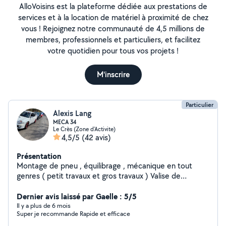
AlloVoisins est la plateforme dédiée aux prestations de
services et à la location de matériel à proximité de chez
vous ! Rejoignez notre communauté de 4,5 millions de
membres, professionnels et particuliers, et facilitez
votre quotidien pour tous vos projets !
M'inscrire
Particulier
Alexis Lang
MECA 34
Le Crès (Zone d'Activite)
4,5/5
(42 avis)
Présentation
Montage de pneu , équilibrage , mécanique en tout
genres ( petit travaux et gros travaux ) Valise de
diagnostic etc Contactez moi par téléphone pour plus
d'informations
Dernier avis laissé par Gaelle : 5/5
Il y a plus de 6 mois
Super je recommande Rapide et efficace