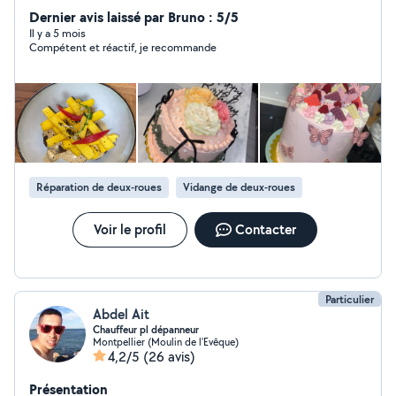
restauration , je peut faire le service ou être en cuisine
Dernier avis laissé par Bruno : 5/5
pour tous événement , préparation de gâteau sur
Il y a 5 mois
Compétent et réactif, je recommande
commande ect.. N'hésitez pas à me contacter !
Réparation de deux-roues
Vidange de deux-roues
Voir le profil
Contacter
Particulier
Abdel Ait
Chauffeur pl dépanneur
Montpellier (Moulin de l'Evêque)
4,2/5
(26 avis)
Présentation