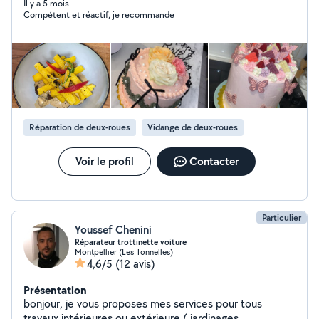
pour tous événement , préparation de gâteau sur
Il y a 5 mois
Compétent et réactif, je recommande
commande ect.. N'hésitez pas à me contacter !
Réparation de deux-roues
Vidange de deux-roues
Voir le profil
Contacter
Particulier
Youssef Chenini
Réparateur trottinette voiture
Montpellier (Les Tonnelles)
4,6/5
(12 avis)
Présentation
bonjour, je vous proposes mes services pour tous
travaux intérieures ou extérieure ( jardinages,