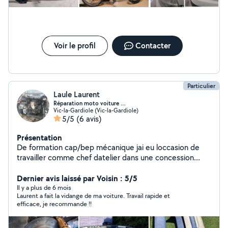
Voir le profil
Contacter
Particulier
Laule Laurent
Réparation moto voiture …
Vic-la-Gardiole (Vic-la-Gardiole)
5/5
(6 avis)
Présentation
De formation cap/bep mécanique jai eu loccasion de
travailler comme chef datelier dans une concession
Yamaha. Je me suis reconverti dans le bâtiment. Jai des
compétences en peinture, piscine, aménagement
Dernier avis laissé par Voisin : 5/5
dintérieur et extérieurs et divers travaux.
Il y a plus de 6 mois
Laurent a fait la vidange de ma voiture. Travail rapide et
efficace, je recommande !!