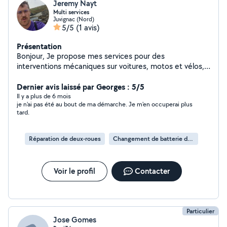
Jeremy Nayt
Multi services
Juvignac (Nord)
5/5
(1 avis)
Présentation
Bonjour, Je propose mes services pour des
interventions mécaniques sur voitures, motos et vélos,
ainsi que pour l'assistance informatique. En plus de ces
domaines, je suis également disponible pour des
Dernier avis laissé par Georges : 5/5
déménagements.
Il y a plus de 6 mois
je n'ai pas été au bout de ma démarche. Je m'en occuperai plus
tard.
Réparation de deux-roues
Changement de batterie de deux-roues
Voir le profil
Contacter
Particulier
Jose Gomes