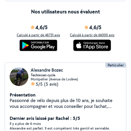
Nos utilisateurs nous évaluent
4,6/5
4,6/5
Calculé à partir de 48731 avis
Calculé à partir de 66000 avis
Particulier
Alexandre Bozec
Technicien cycle
Montpellier (Avenue de Lodève)
5/5
(5 avis)
Présentation
Passionné de vélo depuis plus de 10 ans, je souhaite
vous accompagner et vous conseiller pour l'achat,
l'entretien et l'utilisation de votre vélo. Je me déplace
sur Montpellier et je vous accueille dans le quartier des
Dernier avis laissé par Rachel : 5/5
Arceaux. Mon expérience : 2 ans d'expérience
Il y a plus de 6 mois
Alexandre est parfait. Il est compétent très gentil et serviable.
technicien-vendeur cycle. Mon objectif : proposer des