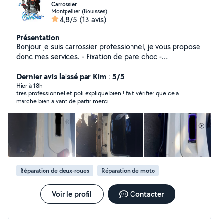
Carrossier
Montpellier (Bouisses)
4,8/5
(13 avis)
Présentation
Bonjour je suis carrossier professionnel, je vous propose
donc mes services. - Fixation de pare choc -
Changement de serrure de porte - Changement de
vitre/porte - Changement de plaque - Changement
Dernier avis laissé par Kim : 5/5
d'ampoules/phare - Changement d'aile - Revêtement de
Hier à 18h
très professionnel et poli explique bien ! fait vérifier que cela
plafond - Teinte des vitres - Démontage de pare choc
marche bien a vant de partir merci
et changement d'éléments - Réfection de phares.
N'hésitez pas à m'envoyer un message .
Réparation de deux-roues
Réparation de moto
Voir le profil
Contacter