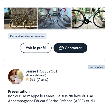
réparations et des vélos à prix abordables.
Réparation de deux-roues
Voir le profil
Contacter
Particulier
Léanie HOLLEVOET
Mireval (Mireval)
5/5
(7 avis)
Présentation
Bonjour, Je m'appelle Léanie, Je suis titulaire du CAP
Accompagnant Éducatif Petite Enfance (AEPE) et du
Bac Professionnel SAPAT (Services aux Personnes et aux