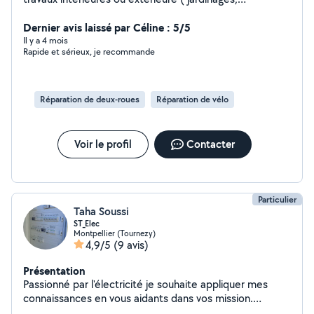
réparation, de matériel, peinture, travaux basic de
soudure exemple portail cassé .) réparations voiture ,
Dernier avis laissé par Céline : 5/5
trottinette,
Il y a 4 mois
Rapide et sérieux, je recommande
Réparation de deux-roues
Réparation de vélo
Voir le profil
Contacter
Particulier
Taha Soussi
ST_Elec
Montpellier (Tournezy)
4,9/5
(9 avis)
Présentation
Passionné par l'électricité je souhaite appliquer mes
connaissances en vous aidants dans vos mission.
Travaux électriques, mécanique, auto-moto, montage