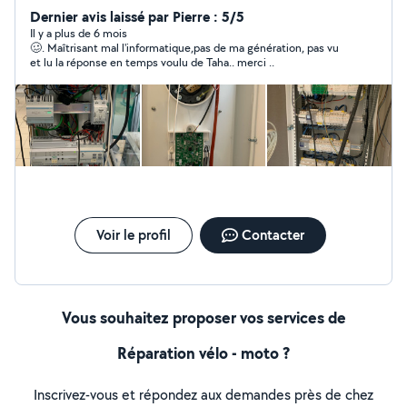
meuble.
Dernier avis laissé par Pierre : 5/5
Il y a plus de 6 mois
🥴. Maîtrisant mal l'informatique,pas de ma génération, pas vu
et lu la réponse en temps voulu de Taha.. merci ..
Voir le profil
Contacter
Vous souhaitez proposer vos services de
Réparation vélo - moto ?
Inscrivez-vous et répondez aux demandes près de chez