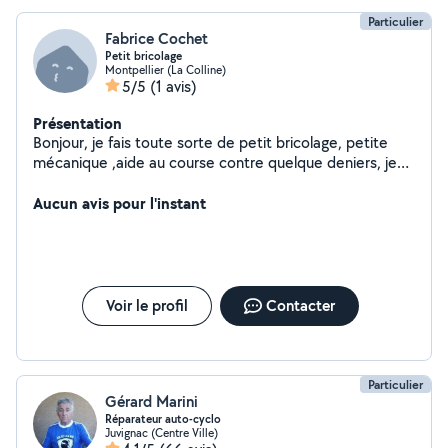
Particulier
Fabrice Cochet
Petit bricolage
Montpellier (La Colline)
5/5
(1 avis)
Présentation
Bonjour, je fais toute sorte de petit bricolage, petite
mécanique ,aide au course contre quelque deniers, je
suis véhiculé et toujours accompagné de mon chien
Molosse.
Aucun avis pour l'instant
Voir le profil
Contacter
Particulier
Gérard Marini
Réparateur auto-cyclo
Juvignac (Centre Ville)