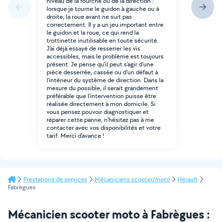
niveau de la fourche ou de la direction :
lorsque je tourne le guidon à gauche ou à
droite, la roue avant ne suit pas
correctement. Il y a un jeu important entre
le guidon et la roue, ce qui rend la
trottinette inutilisable en toute sécurité.
J'ai déjà essayé de resserrer les vis
accessibles, mais le problème est toujours
présent. Je pense qu'il peut s'agir d'une
pièce desserrée, cassée ou d'un défaut à
l'intérieur du système de direction. Dans la
mesure du possible, il serait grandement
préférable que l'intervention puisse être
réalisée directement à mon domicile. Si
vous pensez pouvoir diagnostiquer et
réparer cette panne, n'hésitez pas à me
contacter avec vos disponibilités et votre
tarif. Merci d'avance !
Prestations de services
Mécaniciens scooter/moto
Hérault
Fabrègues
Mécanicien scooter moto à Fabrègues :