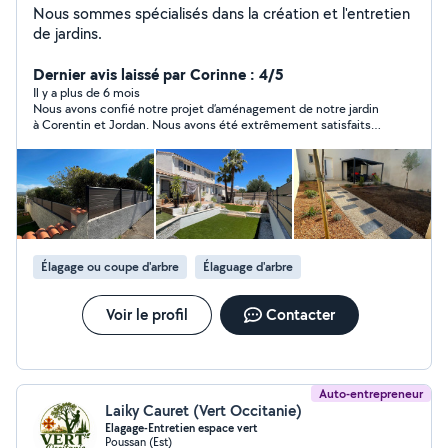
Nous sommes spécialisés dans la création et l'entretien
de jardins.
Dernier avis laissé par Corinne : 4/5
Il y a plus de 6 mois
Nous avons confié notre projet d’aménagement de notre jardin
à Corentin et Jordan. Nous avons été extrêmement satisfaits
de leur prestation de l’élaboration rapide du devis au procès
verbal de réception des travaux. Nous avons particulièrement
apprécié leur sérieux et leur professionnalisme . Ce sont 2
passionnés créatifs qui n’hésitent pas à prendre le temps d’être
à l’écoute du client et à lui apporter toutes les réponses
nécessaires. En résumé, je recommande sans aucune réserve
LCJ aménagements.
Élagage ou coupe d'arbre
Élaguage d'arbre
Voir le profil
Contacter
Auto-entrepreneur
Laiky Cauret (Vert Occitanie)
Elagage-Entretien espace vert
Poussan (Est)