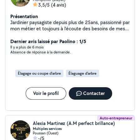
3,5/5
(4 avis)
Présentation
Jardinier paysagiste depuis plus de 25ans, passionné par
mon métier et toujours à l'écoute des besoins de mes
clients. Je propose mes services pour tout types de
travaux de jardin: - Entretien régulier (tonte, taille de
Dernier avis laissé par Paolino : 1/5
haies, désherbage, coupe d'abres ect.) - Création et
Il y a plus de 6 mois
Absence de réponse à la demande.
aménagement d'espaces verts - Nettoyage de terrain,
élagage, plantations, débrouillage etc. En complément
je réalise également des petits travaux de maçonnerie,
pose de carrelage, faïence, terrasse et enfin quelques
Élagage ou coupe d'arbre
Élaguage d'arbre
petits bricolage et réparation diverses. Sérieux et
minutieux, je mets mon savoir-faire à votre service.
N'hésitez pas à me contacter pour un devis ou un
Voir le profil
Contacter
conseil, je me déplace volontiers.
Auto-entrepreneur
Alexia Martinez (A.M perfect brillance)
Multiples services
Poussan (Ouest)
-/5