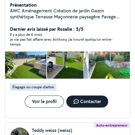
Présentation
AWC Aménagement Création de jardin Gazon
synthétique Terrasse Maçonnerie paysagère Pavage
Arrosage automatique Fabrication sur mesure Entretien
et conseils
Dernier avis laissé par Rosalie : 5/5
Il y a plus de 6 mois
je n'ai pas fait affaire avec Anthony, j'ai trouvé quelqu'un entre-
temps
Élagage ou coupe d'arbre
Voir le profil
Contacter
Auto-entrepreneur
Teddy weiss (weiss)