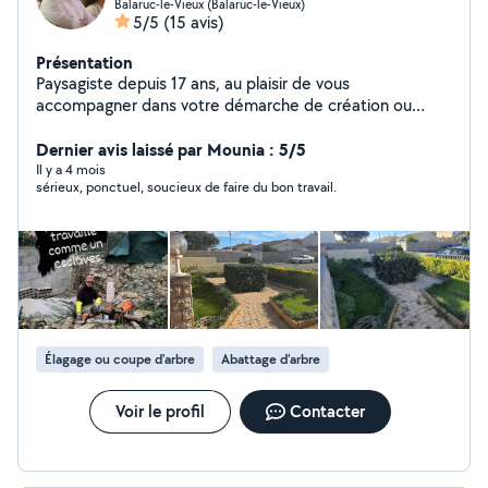
Balaruc-le-Vieux (Balaruc-le-Vieux)
5/5
(15 avis)
Présentation
Paysagiste depuis 17 ans, au plaisir de vous
accompagner dans votre démarche de création ou
d'entretien de vos espaces verts. N'hésitez pas à me
contacter.
Dernier avis laissé par Mounia : 5/5
Il y a 4 mois
sérieux, ponctuel, soucieux de faire du bon travail.
Élagage ou coupe d'arbre
Abattage d'arbre
Voir le profil
Contacter