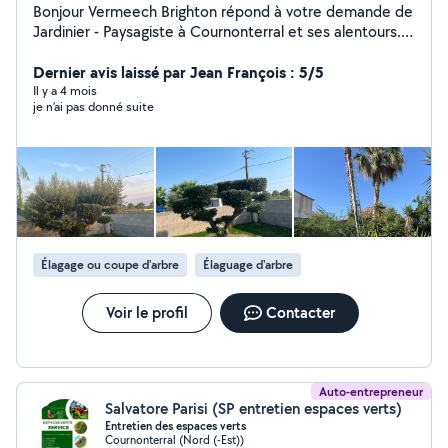
Bonjour Vermeech Brighton répond à votre demande de
Jardinier - Paysagiste à Cournonterral et ses alentours. A
votre écoute pour vous accompagner dans vos projets
de débroussaillage, élagage, abattage,étêtage, taille de
Dernier avis laissé par Jean François : 5/5
haie, entretien de jardin, création de jardin, pose de
Il y a 4 mois
je n’ai pas donné suite
gazon, synthétique etc n'hésitez pas à me contacter,
pour discuter de vos besoins et obtenir un devis,le
déplacement et gratuit.
Élagage ou coupe d'arbre
Élaguage d'arbre
Voir le profil
Contacter
Auto-entrepreneur
Salvatore Parisi (SP entretien espaces verts)
Entretien des espaces verts
Cournonterral (Nord (-Est))