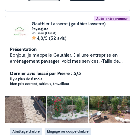
déchets verts etc etc également dans d' autres
domaines que ceux mentionnés dans mon profil pour
cela n' hésiter pas à prendre contact via le site.
Auto-entrepreneur
Gauthier Lasserre (gauthier lasserre)
Paysagiste
Poussan (Ouest)
4,8/5
(32 avis)
Présentation
Bonjour, je m'appelle Gauthier. J ai une entreprise en
aménagement paysager. voici mes services. -Taille de
haie -Tonte -Débroussaillage -Création de jardin
N'hésitez pas à m'envoyer vos coordonnées par
Dernier avis laissé par Pierre : 5/5
message si vous essayez de me joindre.
Il y a plus de 6 mois
bien prix correct, sérieux, travailleur
Abattage d'arbre
Élagage ou coupe d'arbre