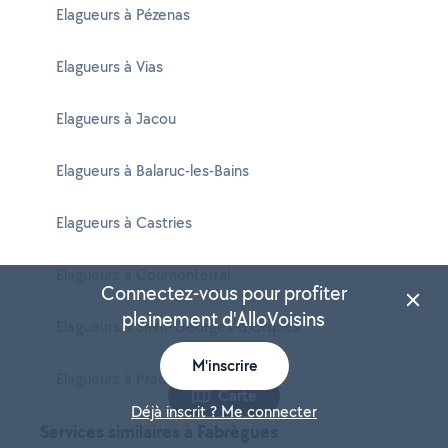
Elagueurs à Pézenas
Elagueurs à Vias
Elagueurs à Jacou
Elagueurs à Balaruc-les-Bains
Elagueurs à Castries
Elagueurs à Cournonterral
Connectez-vous pour profiter
pleinement d'AlloVoisins
Elagueurs à Saint-Georges-d'Orques
M'inscrire
Elagueurs à Prades-le-Lez
Carte
Déjà inscrit ? Me connecter
Services similaires à Fabrègues