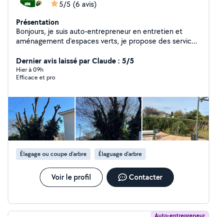
5/5
(6 avis)
Présentation
Bonjours, je suis auto-entrepreneur en entretien et
aménagement d'espaces verts, je propose des services
tels que la tonte, la taille, le débroussaillage, l'élagage et
la création de petits aménagements extérieurs. Travail
Dernier avis laissé par Claude : 5/5
soigné, réactif et adapté à vos besoins. N'hésitez pas à
Hier à 09h
Efficace et pro
me contacter pour toute demande. Devis gratuit
Élagage ou coupe d'arbre
Élaguage d'arbre
Voir le profil
Contacter
Auto-entrepreneur