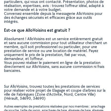
particuliers, qui vous ont contacté. Présentation, photos de
réalisation, expertises, avis : trouvez l'offreur idéal, adapté à
votre demande et à votre budget.
Conversez ensemble depuis la messagerie AlloVoisins pour
des échanges sécurisés et efficaces grâce aux outils
intégrés.
Est-ce que AlloVoisins est gratuit ?
Absolument ! AlloVoisins est un service entièrement gratuit
et sans aucune commission pour tout utilisateur cherchant un
membre, qu’il soit professionnel ou particulier, pour une
prestation de service ou une location de matériel. Payez
uniquement le prix de la prestation, fixé par vous,
demandeur, et l’offreur.
Vous pouvez réaliser le paiement en ligne de la prestation
directement sur AlloVoisins, sans aucune commission ni frais
bancaires.
Sur AlloVoisins, trouvez toutes les prestations de services
pour réaliser votre projet de Elagage et coupe d'arbres sur la
ville de Fabrègues (Zone d'Activite, Nord, Centre Ville)
(Hérault, 34690, 34690)
Autres exemples de prestations réalisées par nos membres : arrachage
de souche, taille de sapin, arrachage de haie, élagage de haie, élagage