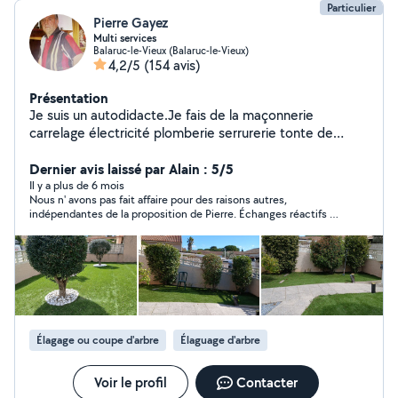
Particulier
Pierre Gayez
Multi services
Balaruc-le-Vieux (Balaruc-le-Vieux)
4,2/5
(154 avis)
Présentation
Je suis un autodidacte.Je fais de la maçonnerie
carrelage électricité plomberie serrurerie tonte de
pelouse tronçonnage débroussaillage élagage taille de
haies avec transport des déchets. Nettoyage terrasse
Dernier avis laissé par Alain : 5/5
piscine murs allées salon de jardin tout ce qui nécessite
Il y a plus de 6 mois
Nous n' avons pas fait affaire pour des raisons autres,
un décapage débouchage canalisation avec nettoyeur
indépendantes de la proposition de Pierre. Échanges réactifs et
haute pression de 180 bars de marque KARCHER
sympas.
équipé lance et rotobuse. Installation clôture brise vue
canisse ou autres.Montage cabane et création abri ou
appentis de jardin.Création dressing pose étagères etc
etc. Ponçage volets portes avant remise en peinture.
Montage et installation meubles de cuisine. Fabrication
volets portes rampe pour handicapé etc etc.Démolition
Élagage ou coupe d'arbre
Élaguage d'arbre
construction cloison isolation. Entretien réparation vélo
mobylette. Je possède une remorque de 800kg ptac je
peux faire des transports de matériaux meubles
Voir le profil
Contacter