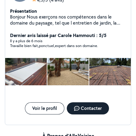
Présentation
Bonjour Nous exerçons nos compétences dans le
domaine du paysage, tel que l entretien de jardin, la
création de jardin, l élagage et l abattage d arbre,
création d arrosage automatique, petite maçonnerie et
Dernier avis laissé par Carole Hammouti : 5/5
terrassement
Il y a plus de 6 mois
Travaille bien fait,ponctuel,expert dans son domaine.
Voir le profil
Contacter
À Propos d’AlloVoisins