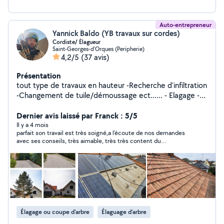
Auto-entrepreneur
Yannick Baldo (YB travaux sur cordes)
Cordiste/ Élagueur
Saint-Georges-d'Orques (Peripherie)
4,2/5
(37 avis)
Présentation
tout type de travaux en hauteur -Recherche d'infiltration
-Changement de tuile/démoussage ect...... - Elagage -
Taille douce/ Taille de haie -Abattage
Dernier avis laissé par Franck : 5/5
Il y a 4 mois
parfait son travail est très soigné,a l'écoute de nos demandes
avec ses conseils, très aimable, très très content du
résultat,sérieux je recommande vivement un grand merci a
vous
Élagage ou coupe d'arbre
Élaguage d'arbre