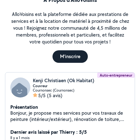
AlloVoisins est la plateforme dédiée aux prestations de
services et à la location de matériel à proximité de chez
vous ! Rejoignez notre communauté de 4,5 millions de
membres, professionnels et particuliers, et facilitez
votre quotidien pour tous vos projets !
M'inscrire
Auto-entrepreneur
Kenji Christiaen (Ok Habitat)
Couvreur
Cournonsec (Cournonsec)
5/5
(5 avis)
Présentation
Bonjour, je propose mes services pour vos travaux de
peinture (intérieur/extérieur), rénovation de toiture,
petites réparations et entretiens divers. Travail soigné,
rapide et à prix raisonnable. N'hésitez pas à me
Dernier avis laissé par Thierry : 5/5
contacter pour un devis gratuit !
Il y a 1 mois