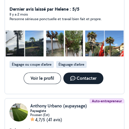
pelouse devis et déplacement gratuit travaille avec
nacelle
Dernier avis laissé par Helene : 5/5
Il y a 2 mois
Personne sérieuse ponctuelle et travail bien fait et propre.
Élagage ou coupe d'arbre
Élaguage d'arbre
Voir le profil
Contacter
Auto-entrepreneur
Anthony Urbano (aupaysage)
Paysagiste
Poussan (Est)
4,7/5
(41 avis)