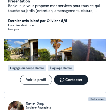
Présentation
Bonjour, je vous propose mes services pour tous ce qui
touche au jardin (entretien, amenagement, cloture,
terrasse etc..) depuis 2015. Possibilité de voir des
photos de mes realisations, n'hesitez pas à me solliciter,
Dernier avis laissé par Olivier : 5/5
je suis diplomé, O7.77.2O.25.81 AUPAYSAGE.
Il y a plus de 6 mois
tres pro
Élagage ou coupe d'arbre
Élaguage d'arbre
Voir le profil
Contacter
Particulier
Xavier Smp
Jardinier Paysagiste