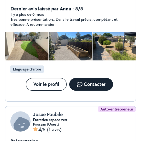
apporter qualité, propreté et embellissement de vos
extérieurs. Et je vous propose de bénéficier 50% de
Dernier avis laissé par Anna : 5/5
crédit d'impôt et grâce au programme de l'URSSAF à
Il y a plus de 6 mois
Tres bonne présentation,. Dans le travail précis, compétant et
l'Avance Immédiate de Crédit d'Impôts ! En passant par
efficace. A recommander.
moi vous avez la possibilité d'entretenir et aménager vos
extérieurs sans vous ruiner. Faites des économies !
Contactez-moi pour discuter de votre projet !
Élaguage d'arbre
Voir le profil
Contacter
Auto-entrepreneur
Josue Poubile
Entretien espace vert
Poussan (Ouest)
4/5
(1 avis)