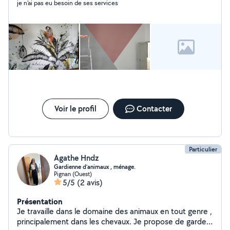
je n'ai pas eu besoin de ses services
intéressés n'hésitez pas à me contacter.merci
cordialement.
Voir le profil
Contacter
Particulier
Agathe Hndz
Gardienne d’animaux , ménage.
Pignan (Ouest)
5/5
(2 avis)
Présentation
Je travaille dans le domaine des animaux en tout genre ,
principalement dans les chevaux. Je propose de gardez