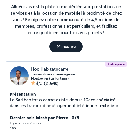
AlloVoisins est la plateforme dédiée aux prestations de
services et à la location de matériel à proximité de chez
vous ! Rejoignez notre communauté de 4,5 millions de
membres, professionnels et particuliers, et facilitez
votre quotidien pour tous vos projets !
M'inscrire
Entreprise
Hoc Habitatocarre
Travaux divers d aménagement
Montpellier (La Fontaine)
4/5
(2 avis)
Présentation
La Sarl habitat o carrre existe depuis 10ans spécialisé
dans les travaux d aménagement intérieur et extérieur
revetement dur et souple béton dallage spécifiques
spécialisé bassin piscine local technique
Dernier avis laissé par Pierre : 3/5
Il y a plus de 6 mois
rien