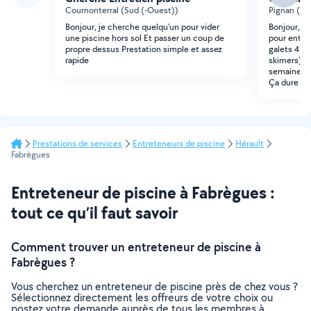
Cournonterral (Sud (-Ouest))
Pignan (No
Bonjour, je cherche quelqu'un pour vider
Bonjour, J
une piscine hors sol Et passer un coup de
pour entre
propre dessus Prestation simple et assez
galets 4 fo
rapide
skimers) ve
semaines un
Ça dure 10
Prestations de services
Entreteneurs de piscine
Hérault
Fabrègues
Entreteneur de piscine à Fabrègues :
tout ce qu’il faut savoir
Comment trouver un entreteneur de piscine à
Fabrègues ?
Vous cherchez un entreteneur de piscine près de chez vous ?
Sélectionnez directement les offreurs de votre choix ou
postez votre demande auprès de tous les membres à