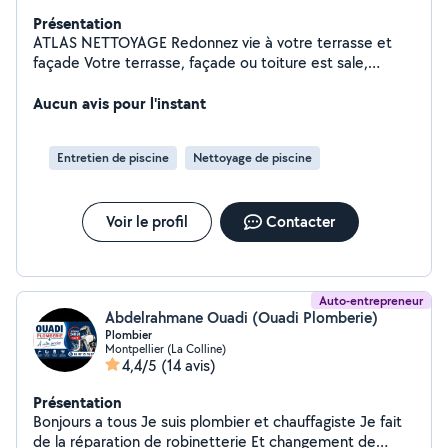
Présentation
ATLAS NETTOYAGE Redonnez vie à votre terrasse et
façade Votre terrasse, façade ou toiture est sale,
noircie ou pleine de mousse ? Je vous propose un
nettoyage professionnel avec matériel adapté pour un
Aucun avis pour l'instant
résultat propre et durable. Nettoyage terrasse
Nettoyage toiture Nettoyage façade et murs
Entretien de piscine
Nettoyage de piscine
Élimination complète des mousses et saletés
Intervention dans le Gard et l'Hérault Devis gratuit
Intervention rapide Travail sérieux et soigné Contactez-
Voir le profil
Contacter
moi dès maintenant pour un devis gratuit. ATLAS
NETTOYAGE
Auto-entrepreneur
Abdelrahmane Ouadi (Ouadi Plomberie)
Plombier
Montpellier (La Colline)
4,4/5
(14 avis)
Présentation
Bonjours a tous Je suis plombier et chauffagiste Je fait
de la réparation de robinetterie Et changement de