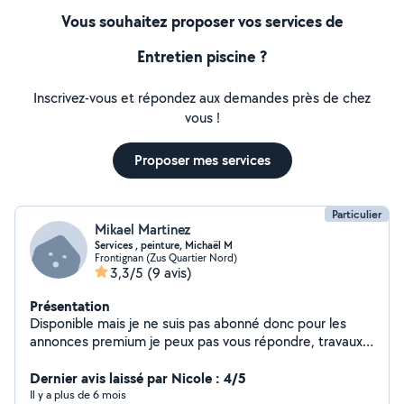
Vous souhaitez proposer vos services de
Entretien piscine ?
Inscrivez-vous et répondez aux demandes près de chez
vous !
Proposer mes services
Particulier
Mikael Martinez
Services , peinture, Michaël M
Frontignan (Zus Quartier Nord)
3,3/5
(9 avis)
Présentation
Disponible mais je ne suis pas abonné donc pour les
annonces premium je peux pas vous répondre, travaux
de peinture, entretien jardin,aide, nettoyage de canapé,
mais aussi nettoyage voiture avec aspirateur et
Dernier avis laissé par Nicole : 4/5
shampouineuse. je suis un peu équipé en matériel.si
Il y a plus de 6 mois