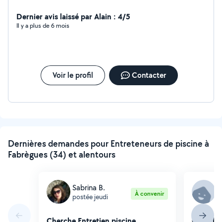
Dernier avis laissé par Alain : 4/5
Il y a plus de 6 mois
Voir le profil
Contacter
Dernières demandes pour Entreteneurs de piscine à
Fabrègues (34) et alentours
Sabrina B.
V
À convenir
postée jeudi
p
Cherche Entretien piscine
Cherche 