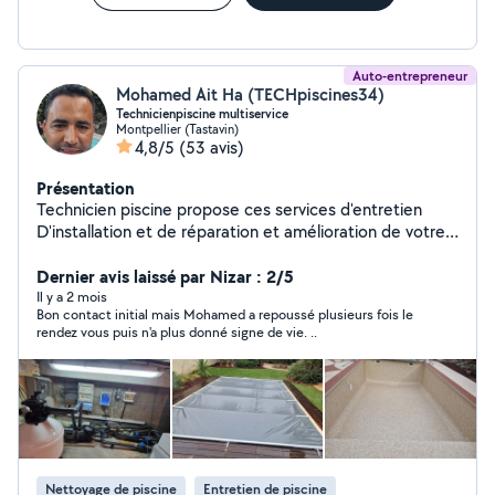
Auto-entrepreneur
Mohamed Ait Ha (TECHpiscines34)
Technicienpiscine multiservice
Montpellier (Tastavin)
4,8/5
(53 avis)
Présentation
Technicien piscine propose ces services d'entretien
D'installation et de réparation et amélioration de votre
piscine tres sérieux et ponctuel. . Pour que je puisse
vous répondre bien mettre entretien piscine dans la
Dernier avis laissé par Nizar : 2/5
rubrique de recherche à votre demande si non je ne
Il y a 2 mois
Bon contact initial mais Mohamed a repoussé plusieurs fois le
pourrai pas vous répondre ici merci.
rendez vous puis n'a plus donné signe de vie. ..
Nettoyage de piscine
Entretien de piscine