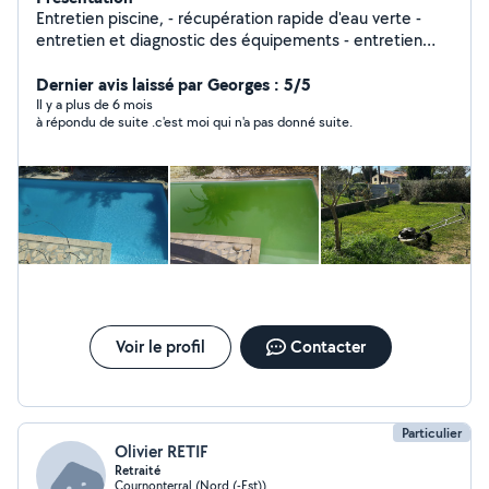
Entretien piscine, - récupération rapide d'eau verte -
entretien et diagnostic des équipements - entretien
filtre, changement d'éléments filtrant Entretien espaces
verts: - tonte pelouse - tailles haies - élagage arbres
Dernier avis laissé par Georges : 5/5
taille moyenne
Il y a plus de 6 mois
à répondu de suite .c'est moi qui n'a pas donné suite.
Voir le profil
Contacter
Particulier
Olivier RETIF
Retraité
Cournonterral (Nord (-Est))