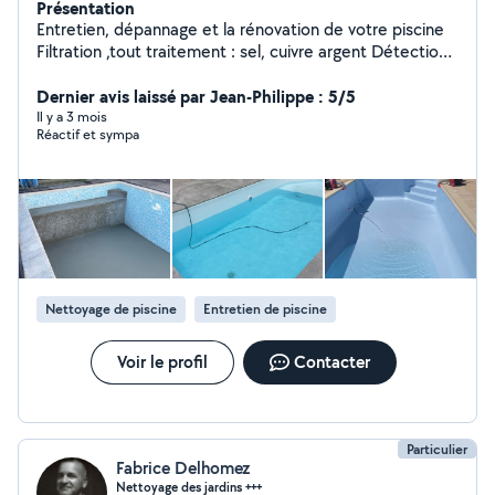
Présentation
Entretien, dépannage et la rénovation de votre piscine
Filtration ,tout traitement : sel, cuivre argent Détection
et réparation des fuites, détartrage , désinfection et le
réfection des joints remplacement des pièces à sceller :
Dernier avis laissé par Jean-Philippe : 5/5
skimmers , projecteurs
Il y a 3 mois
Réactif et sympa
Nettoyage de piscine
Entretien de piscine
Voir le profil
Contacter
Particulier
Fabrice Delhomez
Nettoyage des jardins +++