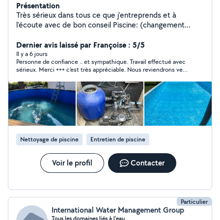
Présentation
Très sérieux dans tous ce que j'entreprends et à
l'écoute avec de bon conseil Piscine: (changement
liner,montage piscine complète hors sol,filtration
complet,fuite, nettoyage complet vidange et nettoyage
Dernier avis laissé par Françoise : 5/5
karcher Carrelage: (pose travertin extérieur et
Il y a 6 jours
Personne de confiance .. et sympathique. Travail effectué avec
intérieur,faïence) Bricolage: (petite
sérieux. Merci +++ c'est très appréciable. Nous reviendrons vers
électrique,plomberie,maçonnerie,terrasse,montage
vous pour de prochains travaux
meuble..) Nettoyage karcher : ( terrasse,clôture,façade
maison..) Je travaille comme si c'était pour moi ! Devis
gratuit n'hésitez pas à me contacter Au plaisir Zéro six
Trente deux Soixante et un Cinquante six Soixante dix
huit
Nettoyage de piscine
Entretien de piscine
Voir le profil
Contacter
Particulier
International Water Management Group
Tous les domaines liés à l'eau