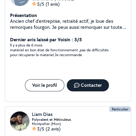
5/5
(1 avis)
Présentation
Ancien chef d'entreprise, retraité actif, je loue des
remorques fourgon. Je peux aussi remorquer sur toutes
distances des remorques, caravanes, bateaux sur
remorque, scooters ou motos dans ma remorque...
Dernier avis laissé par Voisin : 5/5
(mais pas les voitures en panne)
Il y a plus de 6 mois
matériel en bon état de fonctionnement ,pas de difficultés
pour récuperer le materiel.Je recommande
Voir le profil
Contacter
Particulier
Liam Dias
Polyvalent et Méticuleux.
Montpellier (Mion)
3/5
(2 avis)