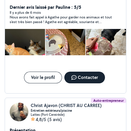
vos animaux sur la commune de pignan et ces alentours
! je dispose dun terrain de 1ha pour accueillir vos
Dernier avis laissé par Pauline : 5/5
animaux aussi avec grand plaisir ! Je me propose aussi
Il y a plus de 6 mois
Nous avons fait appel à Agathe pour garder nos animaux et tout
pour faire du co-voiturage , Femme de ménage , faire
s'est très bien passé ! Agathe est agréable, souriante et
vos courses , gardez vos enfants, vous aidez dans
arrangeante ! Nous la recommandons et nous ferons appel
l'informatique du mieux que je pourrais et les entretien
encore si besoin ! :)
piscine ! Au plaisir d'échanger avec vous
Voir le profil
Contacter
Auto-entrepreneur
Christ Ajavon (CHRIST AU CARREE)
Entretien extérieurs/piscine
Lattes (Port Cereirède)
4,8/5
(5 avis)
Présentation