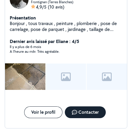
Frontignan (Terres Blanches)
4,9/5
(10 avis)
Présentation
Bonjour , tous travaux , peinture , plomberie , pose de
carrelage, pose de parquet , jardinage , taillage de
végétaux , transport de petite marchandise , faire vos
courses, plomberie nettoyage de piscine .
Dernier avis laissé par Eliane : 4/5
Il y a plus de 6 mois
A l'heure au rrdv. Très agréable.
Voir le profil
Contacter