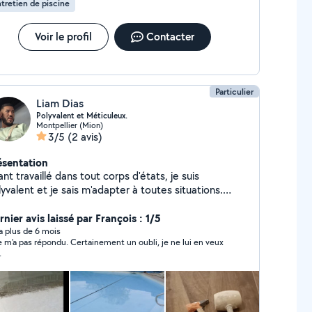
tretien de piscine
Voir le profil
Contacter
Particulier
Liam Dias
Polyvalent et Méticuleux.
Montpellier (Mion)
3/5
(2 avis)
ésentation
nt travaillé dans tout corps d'états, je suis
yvalent et je sais m'adapter à toutes situations.
ctif et à l'écoute je serai ravis de vous venir en aide.
nier avis laissé par François : 1/5
y a plus de 6 mois
ne m'a pas répondu. Certainement un oubli, je ne lui en veux
.