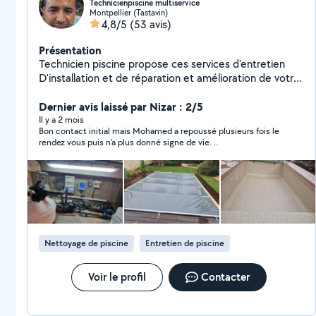
Technicienpiscine multiservice
Montpellier (Tastavin)
4,8/5
(53 avis)
Présentation
Technicien piscine propose ces services d'entretien
D'installation et de réparation et amélioration de votre
piscine tres sérieux et ponctuel. . Pour que je puisse
vous répondre bien mettre entretien piscine dans la
Dernier avis laissé par Nizar : 2/5
rubrique de recherche à votre demande si non je ne
Il y a 2 mois
Bon contact initial mais Mohamed a repoussé plusieurs fois le
pourrai pas vous répondre ici merci.
rendez vous puis n'a plus donné signe de vie. ..
Nettoyage de piscine
Entretien de piscine
Voir le profil
Contacter