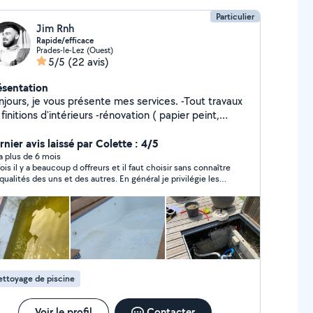
Particulier
Jim Rnh
Rapide/efficace
Prades-le-Lez (Ouest)
5/5
(22 avis)
ésentation
jours, je vous présente mes services. -Tout travaux
itions d'intérieurs -rénovation ( papier peint,
nture, joints, agencement extérieur, carrelages,
aco..) -maintenance / rénovation piscine (formation
nier avis laissé par Colette : 4/5
PA) -formation au composite, réparation / petite
y a plus de 6 mois
fois il y a beaucoup d offreurs et il faut choisir sans connaître
touche coque bateaux -entretient espace vert -
 qualités des uns et des autres. En général je privilégie les
toyage de vos terrasse/toitures -maçonnerie,
reurs proches de mon village
, n'hésitez pas à me contacter.
goureux et sérieux.
ttoyage de piscine
Voir le profil
Contacter