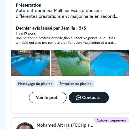
Présentation
Auto-entrepreneur Multi-services proposent
différentes prestations en : maçonnerie en second
oeuvre, petites constructions, pose de placo,
peintures, rénovations intérieures et extérieures, pose
Dernier avis laissé par Jamilla : 5/5
de menuiseries pvc/bois/alu, rénovation de toitures,
Il y a 19 jours
une personne professionnelle,fiable, réactive,ponctuelle... très
entretiens de piscines et réparation d'appareillage
aimable qui a su me remettre en fonction ma piscine et a traité
piscine.
l'eau de manière efficace. des conseils également pour
l'entretien m'ont été données ce qui est très appréciable. le
tarif est très correct. je recommande à 100%
Nettoyage de piscine
Entretien de piscine
Voir le profil
Contacter
Auto-entrepreneur
Mohamed Ait Ha (TECHpiscines34)