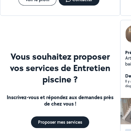
Pr
Vous souhaitez proposer
Artisa
bain 
vos services de Entretien
Re
Der
piscine ?
Il y
dis
Inscrivez-vous et répondez aux demandes près
de chez vous !
Proposer mes services