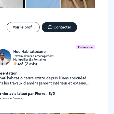
Voir le profil
Contacter
Entreprise
Hoc Habitatocarre
Travaux divers d aménagement
Montpellier (La Fontaine)
4/5
(2 avis)
ésentation
Sarl habitat o carrre existe depuis 10ans spécialisé
ns les travaux d aménagement intérieur et extérieur
t dur et souple béton dallage spécifiques
cialisé bassin piscine local technique
nier avis laissé par Pierre : 3/5
y a plus de 6 mois
n