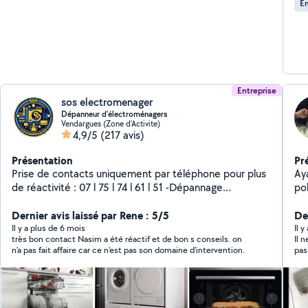
En
Entreprise
sos electromenager
Dépanneur d'électroménagers
Vendargues (Zone d'Activite)
4,9/5
(217 avis)
Présentation
Pr
Prise de contacts uniquement par téléphone pour plus
Aya
de réactivité : 07 l 75 l 74 l 61 l 51 -Dépannage
pol
d'électroménager : Lave linge, lave vaisselle,TV, Micro-
Réa
onde, Four électrique - Vente d'appareils
Dernier avis laissé par Rene : 5/5
Der
reconditionnés, garantie et révisés .
Il y a plus de 6 mois
Il 
très bon contact Nasim a été réactif et de bon s conseils. on
Il 
n'a pas fait affaire car ce n'est pas son domaine d'intervention.
pas