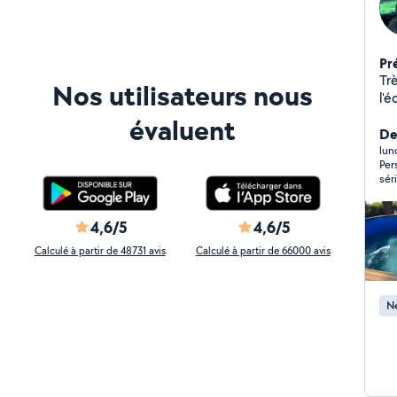
Pr
Tr
Nos utilisateurs nous
l'éco
lin
évaluent
co
De
nettoyag
lun
Per
et in
sér
él
vou
meuble..)
terr
4,6/5
4,6/5
c'é
Calculé à partir de 48731 avis
Calculé à partir de 66000 avis
contacter Au pl
Ne