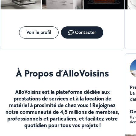
Voir le profil
Contacter
À Propos d’AlloVoisins
Pr
AlloVoisins est la plateforme dédiée aux
La 
prestations de services et à la location de
da
matériel à proximité de chez vous ! Rejoignez
revetemen
notre communauté de 4,5 millions de membres,
spé
Der
Il 
professionnels et particuliers, et facilitez votre
rie
quotidien pour tous vos projets !