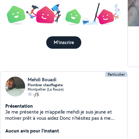
M'inscrire
Particulier
Mehdi Bouadi
Plombier chauffagiste
Montpellier (La Rauze)
-/5
Présentation
Je me présente je m'appelle mehdi je suis jeune et
motiver prêt à vous aidez Donc n'hésitez pas à me
contacter et je ferai au mieux pour réaliser vos projet a
bien
Aucun avis pour l'instant