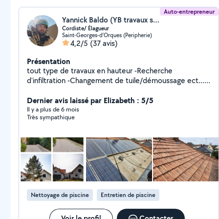
Auto-entrepreneur
Yannick Baldo (YB travaux sur cordes)
Cordiste/ Élagueur
Saint-Georges-d'Orques (Peripherie)
4,2/5
(37 avis)
Présentation
tout type de travaux en hauteur -Recherche
d'infiltration -Changement de tuile/démoussage ect......
- Elagage -Taille douce/ Taille de haie -Abattage
Dernier avis laissé par Elizabeth : 5/5
Il y a plus de 6 mois
Très sympathique
Nettoyage de piscine
Entretien de piscine
Voir le profil
Contacter