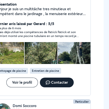
ésentation
jour je suis un multitâche tres minutieux et
s le jardinage , la menuiserie extérieure
intérieure,le carrelage, et le bricolage divers je suis
s bien équipé en matériel électroportatif et j ai un
rnier avis laissé par Gerard : 5/5
hicule de transport avec remorque Mon fils s'occupe
y a plus de 6 mois
vais déjà utilisé les compétences de Patrick Patrick et son
 terrassement avec quelques années d'expérience
s m'ont monté une piscine tubulaire en un temps record je
ommande sans hésiter
ttoyage de piscine
Entretien de piscine
Voir le profil
Contacter
Particulier
Domi Soccoro