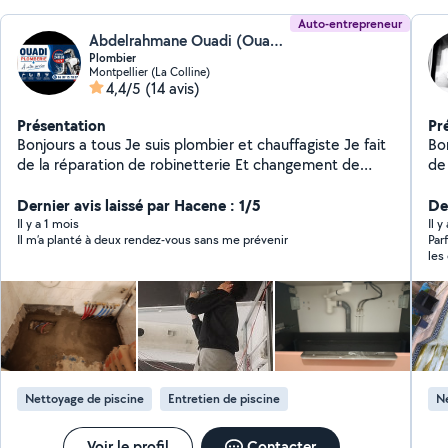
Auto-entrepreneur
Abdelrahmane Ouadi (Ouadi Plomberie)
Plombier
Montpellier (La Colline)
4,4/5
(14 avis)
Présentation
Pr
Bonjours a tous Je suis plombier et chauffagiste Je fait
Bon
de la réparation de robinetterie Et changement de
de fin
cumulus et autre
pei
Dernier avis laissé par Hacene : 1/5
pl
Der
AF
Il y a 1 mois
Il 
Il m’a planté à deux rendez-vous sans me prévenir
Par
re
les
net
off
façade et bien plus
Ri
Nettoyage de piscine
Entretien de piscine
Ne
Voir le profil
Contacter