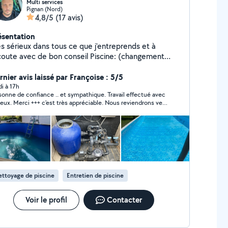
Multi services
Pignan (Nord)
4,8/5
(17 avis)
ésentation
ès sérieux dans tous ce que j'entreprends et à
ute avec de bon conseil Piscine: (changement
er,montage piscine complète hors sol,filtration
mplet,fuite, nettoyage complet vidange et
rnier avis laissé par Françoise : 5/5
e karcher Carrelage: (pose travertin extérieur
di à 17h
sonne de confiance .. et sympathique. Travail effectué avec
térieur,faïence) Bricolage: (petite
ieux. Merci +++ c'est très appréciable. Nous reviendrons vers
ectrique,plomberie,maçonnerie,terrasse,montage
s pour de prochains travaux
 Nettoyage karcher : (
asse,clôture,façade maison..) Je travaille comme si
tait pour moi ! Devis gratuit n'hésitez pas à me
aisir Zéro six Trente deux Soixante et un
Cinquante six Soixante dix huit
ttoyage de piscine
Entretien de piscine
Voir le profil
Contacter