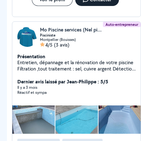
Auto-entrepreneur
Mo Piscine services (Nel piscine services)
Pisciniste
Montpellier (Bouisses)
4/5
(3 avis)
Présentation
Entretien, dépannage et la rénovation de votre piscine
Filtration ,tout traitement : sel, cuivre argent Détection
et réparation des fuites, détartrage , désinfection et le
réfection des joints remplacement des pièces à sceller
Dernier avis laissé par Jean-Philippe : 5/5
: skimmers , projecteurs
Il y a 3 mois
Réactif et sympa