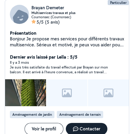
Particulier
Brayan Demeter
Multiservices travaux et plus
Cournonsec (Cournonsec)
5/5
(5 avis)
Présentation
Bonjour Je propose mes services pour différents travaux
multiservice. Sérieux et motivé, je peux vous aider pour
l'entretien de votre jardin (tonte, dėbroussaillage,
nettoyage, aménagement) ainsi que pour divers travaux
Dernier avis laissé par Leïla : 5/5
du quotidien. Je réalise également de la petite
Il y a 3 mois
Je suis très satisfaite du travail effectué par Brayan sur mon
mécanique automobile : entretien courant, vidange,
balcon. Il est arrivé à l’heure convenue, a réalisé un travail
changement de filtres et petite réparations, ect.
soigné et a tout rangé après son intervention. Je le
N'hésitez pas à me contacter pour plus d'informations,
recommande sans hésitation.
je suis disponible et à l'écoute de vos besoin.
Aménagement de jardin
Aménagement de terrain
Voir le profil
Contacter