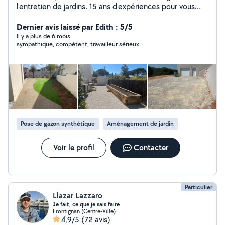
l'entretien de jardins. 15 ans d'expériences pour vous
apporter qualité, propreté et embellissement de vos
extérieurs. Et je vous propose de bénéficier 50% de
Dernier avis laissé par Edith : 5/5
crédit d'impôt et grâce au programme de l'URSSAF à
Il y a plus de 6 mois
sympathique, compétent, travailleur sérieux
l'Avance Immédiate de Crédit d'Impôts ! En passant par
moi vous avez la possibilité d'entretenir et aménager vos
extérieurs sans vous ruiner. Faites des économies !
Contactez-moi pour discuter de votre projet !
Pose de gazon synthétique
Aménagement de jardin
Voir le profil
Contacter
Particulier
Llazar Lazzaro
Je fait, ce que je sais faire
Frontignan (Centre-Ville)
4,9/5
(72 avis)