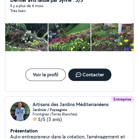
Dernier avis laissé par Sylvie : 5/5
taille de haies, rosiers, arbustes,... Vous pouvez voir
Il y a plus de 6 mois
Très bien
quelques une de mes realisations sur les photos! Vous
pouvez également beneficier du credit d'impot grace a
mon enregistrement aux services a la personne. A
bientot!
Voir le profil
Contacter
Entreprise
Artisans des Jardins Méditerranéens
Jardinier / Paysagiste
Frontignan (Terres Blanches)
5/5
(3 avis)
Présentation
Auto-entrepreneur dans la création, l'aménagement et