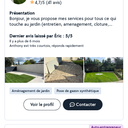
4,7/5
(41 avis)
Présentation
Bonjour, je vous propose mes services pour tous ce qui
touche au jardin (entretien, amenagement, cloture,
terrasse etc..) depuis 2015. Possibilité de voir des
photos de mes realisations, n'hesitez pas à me solliciter,
Dernier avis laissé par Éric : 5/5
je suis diplomé, O7.77.2O.25.81 AUPAYSAGE.
Il y a plus de 6 mois
Anthony est très courtois, réponds rapidement
Aménagement de jardin
Pose de gazon synthétique
Voir le profil
Contacter
Auto-entrepreneur