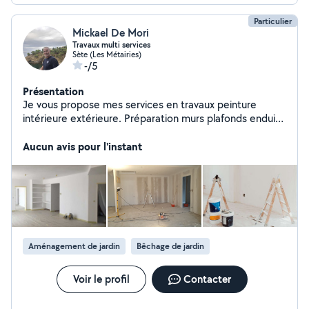
Particulier
Mickael De Mori
Travaux multi services
Sète (Les Métairies)
-/5
Présentation
Je vous propose mes services en travaux peinture
intérieure extérieure. Préparation murs plafonds enduit
tapisserie . Déménagement, manutention Travail soigné
et efficace
Aucun avis pour l'instant
Aménagement de jardin
Bêchage de jardin
Voir le profil
Contacter