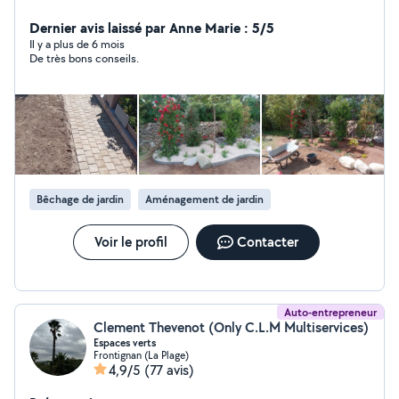
haie -Tonte -Débroussaillage -Création de jardin
N'hésitez pas à m'envoyer vos coordonnées par
Dernier avis laissé par Anne Marie : 5/5
message si vous essayez de me joindre.
Il y a plus de 6 mois
De très bons conseils.
Bêchage de jardin
Aménagement de jardin
Voir le profil
Contacter
Auto-entrepreneur
Clement Thevenot (Only C.L.M Multiservices)
Espaces verts
Frontignan (La Plage)
4,9/5
(77 avis)