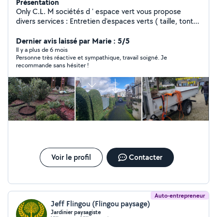
Présentation
Only C.L. M sociétés d ' espace vert vous propose
divers services : Entretien d'espaces verts ( taille, tonte,
débrousaillage, création et aménagement de jardin,
élagage,abattage, évacuation des déchets verts)
Dernier avis laissé par Marie : 5/5
Nettoyage ( toitures, murs extérieurs, vitres, locaux
Il y a plus de 6 mois
Personne très réactive et sympathique, travail soigné. Je
industriels, nettoyages haute pression) Et petite
recommande sans hésiter !
maçonnerie ( clôtures, murets) Un devis est établi sur
photos du chantier à réaliser
Voir le profil
Contacter
Auto-entrepreneur
Jeff Flingou (Flingou paysage)
Jardinier paysagiste