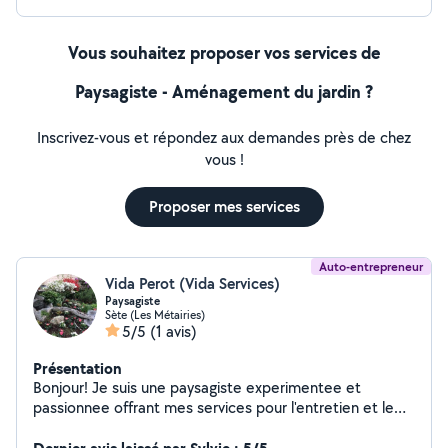
Vous souhaitez proposer vos services de
Paysagiste - Aménagement du jardin ?
Inscrivez-vous et répondez aux demandes près de chez
vous !
Proposer mes services
Auto-entrepreneur
Vida Perot (Vida Services)
Paysagiste
Sète (Les Métairies)
5/5
(1 avis)
Présentation
Bonjour! Je suis une paysagiste experimentee et
passionnee offrant mes services pour l'entretien et le
design de votre jardin & espace vert. Reorganisation,
plantation de fleurs, plantes, cactees, petits arbres,