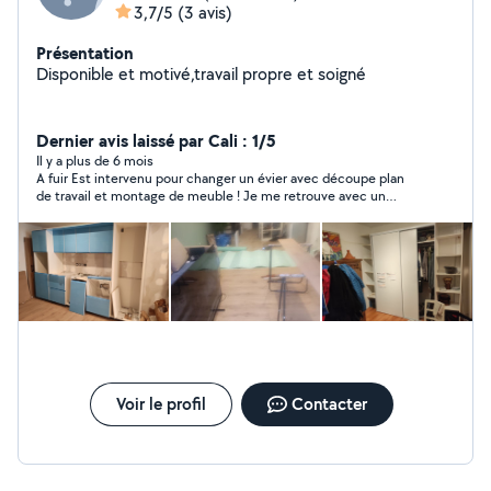
3,7/5
(3 avis)
Présentation
Disponible et motivé,travail propre et soigné
Dernier avis laissé par Cali : 1/5
Il y a plus de 6 mois
A fuir Est intervenu pour changer un évier avec découpe plan
de travail et montage de meuble ! Je me retrouve avec un
robinet neuf qui fuit Une autre personne de allo voisin
compétente est venu vérifier et m’a dit que le robinet neuf
était à changer ! Voilà quand les prix sont bas la qualité aussi
Voir le profil
Contacter