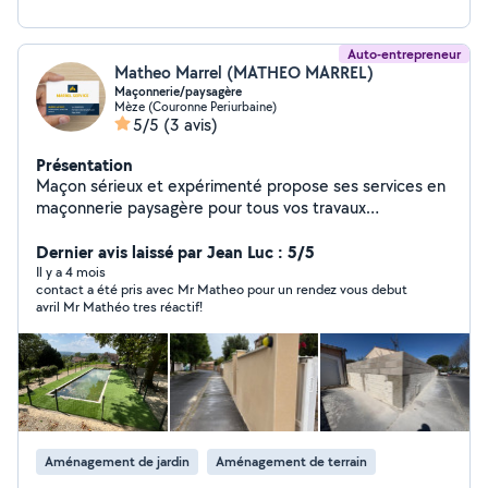
Auto-entrepreneur
Matheo Marrel (MATHEO MARREL)
Maçonnerie/paysagère
Mèze (Couronne Periurbaine)
5/5
(3 avis)
Présentation
Maçon sérieux et expérimenté propose ses services en
maçonnerie paysagère pour tous vos travaux
d'aménagement extérieur à Mèze et dans les
communes alentours. Terrasse béton avec finition
Dernier avis laissé par Jean Luc : 5/5
suggérée Pose de pavés bordures et dalles Murets
Il y a 4 mois
contact a été pris avec Mr Matheo pour un rendez vous debut
décoratifs et murs de soutènement jardinières
avril Mr Mathéo tres réactif!
maçonnées Rénovation et petits travaux extérieurs
Travail soigné, conseils personnalisés selon votre projet.
Devis gratuit Intervention rapide. Contactez-moi par
message ou téléphone pour plus d'informations.
Aménagement de jardin
Aménagement de terrain