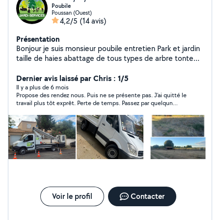
Poubile
Poussan (Ouest)
4,2/5
(14 avis)
Présentation
Bonjour je suis monsieur poubile entretien Park et jardin
taille de haies abattage de tous types de arbre tonte
de pelouse devis et déplacement gratuit travailler avec
nacelle
Dernier avis laissé par Chris : 1/5
Il y a plus de 6 mois
Propose des rendez nous. Puis ne se présente pas. J’ai quitté le
travail plus tôt exprêt. Perte de temps. Passez par quelqun
d’autre de plus respectueux.
Voir le profil
Contacter