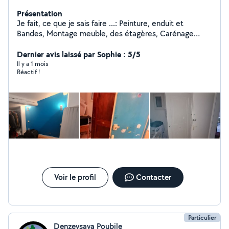
Présentation
Je fait, ce que je sais faire ...: Peinture, enduit et
Bandes, Montage meuble, des étagères, Carénage
Bateaux, Parquet, Jardinage 'pour jardinage jai pas des
outils', changement des Prise électrique des lampes,
Dernier avis laissé par Sophie : 5/5
Déménagement, réviser les Vélos. Et pour vous dire que
Il y a 1 mois
Réactif !
... Plus de temps vous mettez pour me répondre, moins
de chances de m'avoir disponible. Merci pour votre
compréhension
Voir le profil
Contacter
Particulier
Denzeysaya Poubile