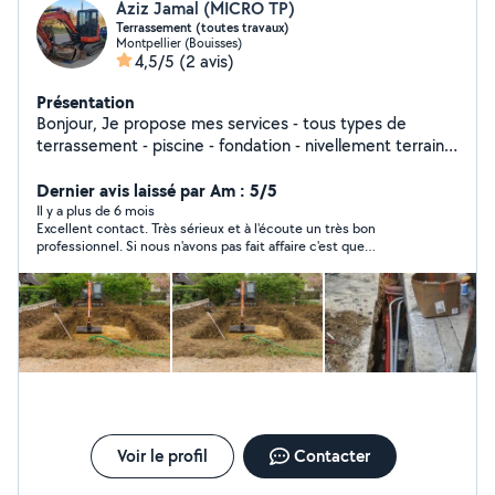
Aziz Jamal (MICRO TP)
Terrassement (toutes travaux)
Montpellier (Bouisses)
4,5/5
(2 avis)
Présentation
Bonjour, Je propose mes services - tous types de
terrassement - piscine - fondation - nivellement terrain -
tranchée - nettoyage terrain - plantation d'arbres -
déracinement souche - livraison terre - pose V.R.D -
Dernier avis laissé par Am : 5/5
enrochement - terrain pétanque N'hésitez pas à poser
Il y a plus de 6 mois
Excellent contact. Très sérieux et à l'écoute un très bon
vos questions et demander votre devis gratuitement.
professionnel. Si nous n'avons pas fait affaire c'est que
finalement notre projet est trop ambitieux, nous devons y
réfléchir plus posément.
Voir le profil
Contacter