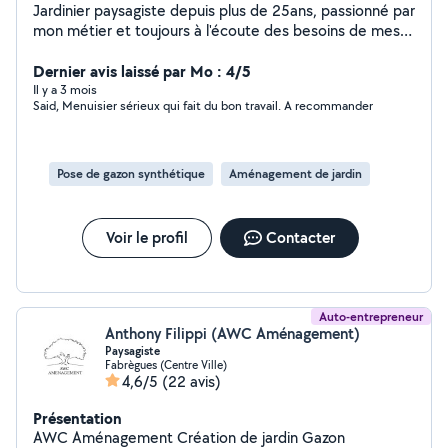
Jardinier paysagiste depuis plus de 25ans, passionné par
mon métier et toujours à l'écoute des besoins de mes
clients. Je propose mes services pour tout types de
travaux de jardin: - Entretien régulier (tonte, taille de
Dernier avis laissé par Mo : 4/5
haies, désherbage, coupe d'abres ect.) - Création et
Il y a 3 mois
Said, Menuisier sérieux qui fait du bon travail. A recommander
aménagement d'espaces verts - Nettoyage de terrain,
élagage, plantations, débrouillage etc. En complément
je réalise également des petits travaux de maçonnerie,
pose de carrelage, faïence, terrasse et enfin quelques
Pose de gazon synthétique
Aménagement de jardin
petits bricolage et réparation diverses. Sérieux et
minutieux, je mets mon savoir-faire à votre service.
N'hésitez pas à me contacter pour un devis ou un
Voir le profil
Contacter
conseil, je me déplace volontiers.
Auto-entrepreneur
Anthony Filippi (AWC Aménagement)
Paysagiste
Fabrègues (Centre Ville)
4,6/5
(22 avis)
Présentation
AWC Aménagement Création de jardin Gazon