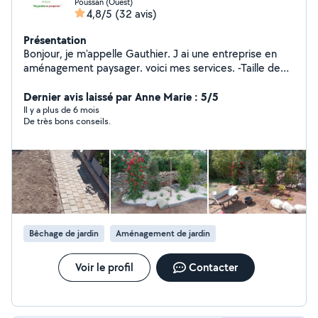
Poussan (Ouest)
4,8/5
(32 avis)
Présentation
Bonjour, je m'appelle Gauthier. J ai une entreprise en
aménagement paysager. voici mes services. -Taille de
haie -Tonte -Débroussaillage -Création de jardin
N'hésitez pas à m'envoyer vos coordonnées par
Dernier avis laissé par Anne Marie : 5/5
message si vous essayez de me joindre.
Il y a plus de 6 mois
De très bons conseils.
Bêchage de jardin
Aménagement de jardin
Voir le profil
Contacter