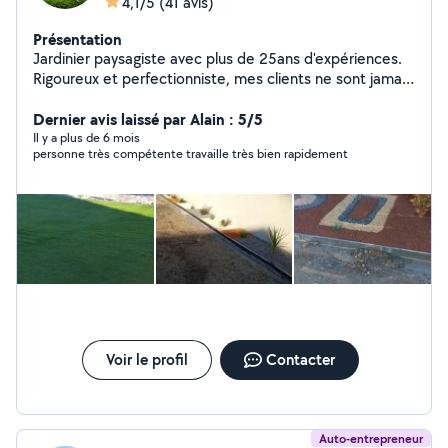
4,1/5
(41 avis)
Présentation
Jardinier paysagiste avec plus de 25ans d'expériences.
Rigoureux et perfectionniste, mes clients ne sont jamais
déçu par mon travail. J'effectue aussi des petites
maçonnerie, pose de carrelage et de parquet, peinture,
Dernier avis laissé par Alain : 5/5
pose de placo, petits travaux électriques etc... Travaux :
Il y a plus de 6 mois
personne très compétente travaille très bien rapidement
- Pose d'arrosage automatique - Plantage de plantes,
d'arbres, de buissons - Élagage - Pose de parquet - Pose
de carrelage - Taille de haies - Pose gazon synthétique -
Tondre le gazon - Débroussailleuse - Coupe d'arbres et
de buissons - Petits travaux de maçonnerie - Peinture
mur - Petites bricoles électrique - Pose de placo
Voir le profil
Contacter
Auto-entrepreneur