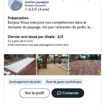
Jardinier paysagiste
Saussan (Saussan)
4,3/5
(4 avis)
Présentation
Bonjour Nous exerçons nos compétences dans le
domaine du paysage, tel que l entretien de jardin, la
création de jardin, l élagage et l abattage d arbre,
création d arrosage automatique, petite maçonnerie et
Dernier avis laissé par Gisele : 2/5
terrassement
Il y a plus de 6 mois
multi services,n est pas paysagiste à notre avis
Aménagement de jardin
Pose de gazon synthétique
Voir le profil
Contacter