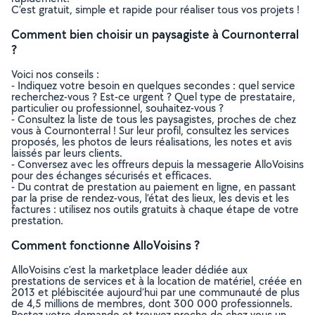
C’est gratuit, simple et rapide pour réaliser tous vos projets !
Comment bien choisir un paysagiste à Cournonterral
?
Voici nos conseils :
- Indiquez votre besoin en quelques secondes : quel service
recherchez-vous ? Est-ce urgent ? Quel type de prestataire,
particulier ou professionnel, souhaitez-vous ?
- Consultez la liste de tous les paysagistes, proches de chez
vous à Cournonterral ! Sur leur profil, consultez les services
proposés, les photos de leurs réalisations, les notes et avis
laissés par leurs clients.
- Conversez avec les offreurs depuis la messagerie AlloVoisins
pour des échanges sécurisés et efficaces.
- Du contrat de prestation au paiement en ligne, en passant
par la prise de rendez-vous, l’état des lieux, les devis et les
factures : utilisez nos outils gratuits à chaque étape de votre
prestation.
Comment fonctionne AlloVoisins ?
AlloVoisins c’est la marketplace leader dédiée aux
prestations de services et à la location de matériel, créée en
2013 et plébiscitée aujourd’hui par une communauté de plus
de 4,5 millions de membres, dont 300 000 professionnels.
Postez votre demande et trouvez proche de chez vous un