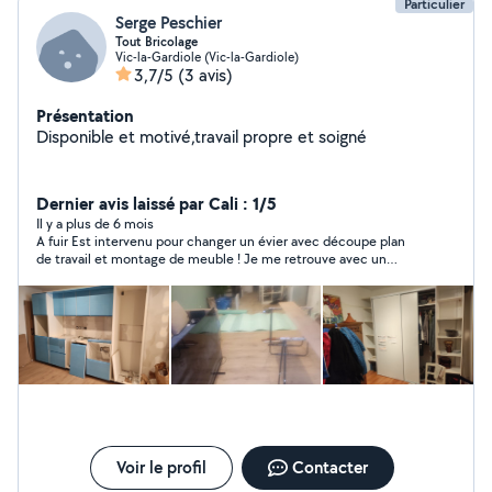
Particulier
Serge Peschier
Tout Bricolage
Vic-la-Gardiole (Vic-la-Gardiole)
3,7/5
(3 avis)
Présentation
Disponible et motivé,travail propre et soigné
Dernier avis laissé par Cali : 1/5
Il y a plus de 6 mois
A fuir Est intervenu pour changer un évier avec découpe plan
de travail et montage de meuble ! Je me retrouve avec un
robinet neuf qui fuit Une autre personne de allo voisin
compétente est venu vérifier et m’a dit que le robinet neuf
était à changer ! Voilà quand les prix sont bas la qualité aussi
Voir le profil
Contacter