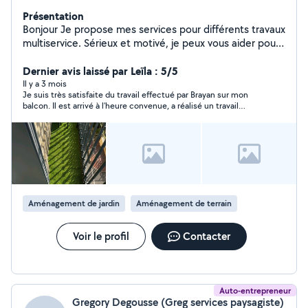
Présentation
Bonjour Je propose mes services pour différents travaux
multiservice. Sérieux et motivé, je peux vous aider pour
l'entretien de votre jardin (tonte, dėbroussaillage,
nettoyage, aménagement) ainsi que pour divers travaux
Dernier avis laissé par Leïla : 5/5
du quotidien. Je réalise également de la petite
Il y a 3 mois
Je suis très satisfaite du travail effectué par Brayan sur mon
mécanique automobile : entretien courant, vidange,
balcon. Il est arrivé à l’heure convenue, a réalisé un travail
changement de filtres et petite réparations, ect.
soigné et a tout rangé après son intervention. Je le
N'hésitez pas à me contacter pour plus d'informations,
recommande sans hésitation.
je suis disponible et à l'écoute de vos besoin.
Aménagement de jardin
Aménagement de terrain
Voir le profil
Contacter
Auto-entrepreneur
Gregory Degousse (Greg services paysagiste)