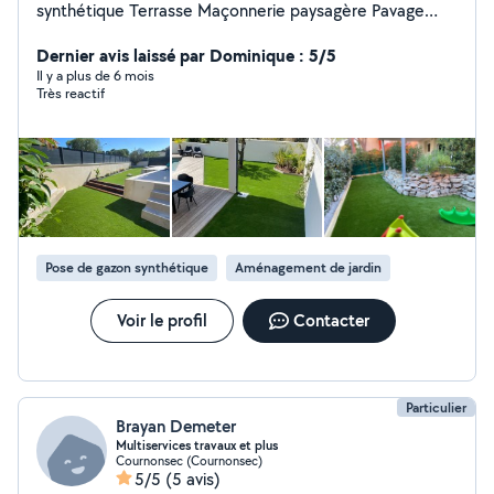
synthétique Terrasse Maçonnerie paysagère Pavage
Arrosage automatique Fabrication sur mesure Entretien
et conseils
Dernier avis laissé par Dominique : 5/5
Il y a plus de 6 mois
Très reactif
Pose de gazon synthétique
Aménagement de jardin
Voir le profil
Contacter
Particulier
Brayan Demeter
Multiservices travaux et plus
Cournonsec (Cournonsec)
5/5
(5 avis)