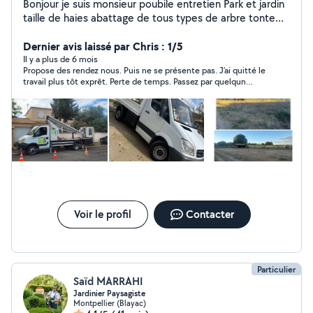
Bonjour je suis monsieur poubile entretien Park et jardin
taille de haies abattage de tous types de arbre tonte
de pelouse devis et déplacement gratuit travailler avec
nacelle
Dernier avis laissé par Chris : 1/5
Il y a plus de 6 mois
Propose des rendez nous. Puis ne se présente pas. J’ai quitté le
travail plus tôt exprêt. Perte de temps. Passez par quelqun
d’autre de plus respectueux.
Voir le profil
Contacter
Particulier
Saïd MARRAHI
Jardinier Paysagiste
Montpellier (Blayac)