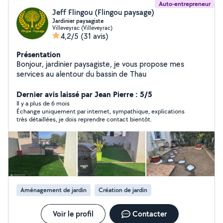
Auto-entrepreneur
Jeff Flingou (Flingou paysage)
Jardinier paysagiste
Villeveyrac (Villeveyrac)
4,2/5
(31 avis)
Présentation
Bonjour, jardinier paysagiste, je vous propose mes
services au alentour du bassin de Thau
Dernier avis laissé par Jean Pierre : 5/5
Il y a plus de 6 mois
Échange uniquement par internet, sympathique, explications
très détaillées, je dois reprendre contact bientôt.
Aménagement de jardin
Création de jardin
Voir le profil
Contacter