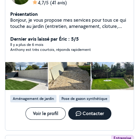
4,7/5
(41 avis)
Présentation
Bonjour, je vous propose mes services pour tous ce qui
touche au jardin (entretien, amenagement, cloture,
terrasse etc..) depuis 2015. Possibilité de voir des
photos de mes realisations, n'hesitez pas à me solliciter,
Dernier avis laissé par Éric : 5/5
je suis diplomé, O7.77.2O.25.81 AUPAYSAGE.
Il y a plus de 6 mois
Anthony est très courtois, réponds rapidement
Aménagement de jardin
Pose de gazon synthétique
Voir le profil
Contacter
Entreprise