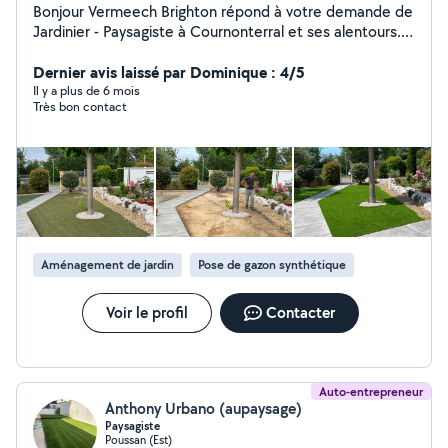
Bonjour Vermeech Brighton répond à votre demande de
Jardinier - Paysagiste à Cournonterral et ses alentours. A
votre écoute pour vous accompagner dans vos projets
de débroussaillage, élagage, abattage,étêtage, taille de
Dernier avis laissé par Dominique : 4/5
haie, entretien de jardin, création de jardin, pose de
Il y a plus de 6 mois
Très bon contact
gazon, synthétique etc n'hésitez pas à me contacter,
pour discuter de vos besoins et obtenir un devis,le
déplacement et gratuit.
Aménagement de jardin
Pose de gazon synthétique
Voir le profil
Contacter
Auto-entrepreneur
Anthony Urbano (aupaysage)
Paysagiste
Poussan (Est)