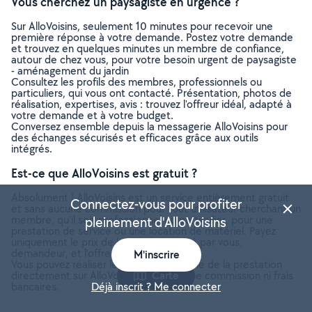
Vous cherchez un paysagiste en urgence ?
Sur AlloVoisins, seulement 10 minutes pour recevoir une
première réponse à votre demande. Postez votre demande
et trouvez en quelques minutes un membre de confiance,
autour de chez vous, pour votre besoin urgent de paysagiste
- aménagement du jardin
Consultez les profils des membres, professionnels ou
particuliers, qui vous ont contacté. Présentation, photos de
réalisation, expertises, avis : trouvez l'offreur idéal, adapté à
votre demande et à votre budget.
Conversez ensemble depuis la messagerie AlloVoisins pour
des échanges sécurisés et efficaces grâce aux outils
intégrés.
Est-ce que AlloVoisins est gratuit ?
Absolument ! AlloVoisins est un service entièrement gratuit
Connectez-vous pour profiter
et sans aucune commission pour tout utilisateur cherchant un
membre, qu’il soit professionnel ou particulier, pour une
pleinement d'AlloVoisins
prestation de service ou une location de matériel. Payez
uniquement le prix de la prestation, fixé par vous,
demandeur, et l’offreur.
M'inscrire
Vous pouvez réaliser le paiement en ligne de la prestation
directement sur AlloVoisins, sans aucune commission ni frais
Carte
bancaires.
Déjà inscrit ? Me connecter