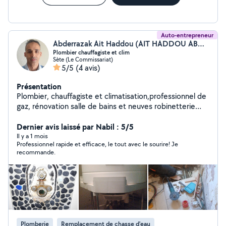
Auto-entrepreneur
Abderrazak Ait Haddou (AIT HADDOU ABDERRAZAK)
Plombier chauffagiste et clim
Sète (Le Commissariat)
5/5
(4 avis)
Présentation
Plombier, chauffagiste et climatisation,professionnel de
gaz, rénovation salle de bains et neuves robinetterie
chasse d'eau débouchés l'évier WC entretien chaudière
et climatisation, piscine et petite bricolage extra
Dernier avis laissé par Nabil : 5/5
électricité assemblages des kits bois cuisine meuble
Il y a 1 mois
Professionnel rapide et efficace, le tout avec le sourire! Je
cuisine, pour satisfaire le besoin des clients à votre
recommande.
disposition cordialement
Plomberie
Remplacement de chasse d'eau