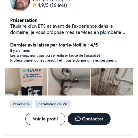
4,9/5
(16 avis)
Présentation
Titulaire d'un BTS et ayant de l'expérience dans le
domaine, je vous propose mes services en plomberie
pour des dépannages ou de l'installation. Je propose
des prix honnêtes et de la réactivité. N'hésitez pas à me
Dernier avis laissé par Marie-Noëlle : 4/5
contacter Merci d'avance
Il y a 3 mois
Les travaux nont pas pu se réaliser faute de faisabilité.
Professionnel qui est réactif et nous a donné un avis pertinent.
Plomberie
Installation de WC
Voir le profil
Contacter