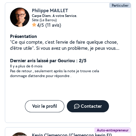
Particulier
Philippe MAILLET
Carpe Diem. A votre Service.
Sète (Le Barrou)
4/5
(11 avis)
Présentation
"Ce qui compte, c'est l'envie de faire quelque chose,
d'être utile". Si vous avez un problème, je peux vous
apporter la solution. Confiance et rigueur sont deux des
choses qui m'animent. Polyvalent, une vraie culture du
Dernier avis laissé par Gouriou : 2/5
bricolage. Des compétences réelles et surtout une
Il y a plus de 6 mois
Pas de retour , seulement après la note je trouve cela
grande expérience de situations complexes.
dommage d’attendre pour répondre .
Voir le profil
Contacter
Auto-entrepreneur
Kevin Clemencon (Clemencon kevin EI)