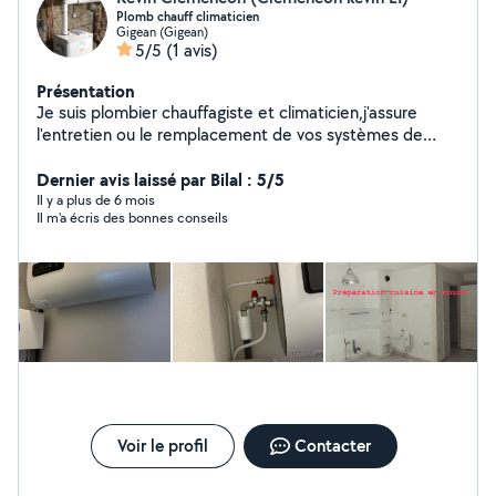
Plomb chauff climaticien
Gigean (Gigean)
5/5
(1 avis)
Présentation
Je suis plombier chauffagiste et climaticien,j'assure
l'entretien ou le remplacement de vos systèmes de
chauffage ou de climatisation.J'interviens 7/7 pour tous
dépannage ainsi que pour les dépannages plomberie .
Dernier avis laissé par Bilal : 5/5
Créateur de salle de bains et de cuisine ,remplacement
Il y a plus de 6 mois
Il m'a écris des bonnes conseils
de vos sanitaires ou ballon électrique. Pose de petite
faillence si besoins
Voir le profil
Contacter