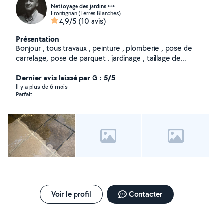
Nettoyage des jardins +++
Frontignan (Terres Blanches)
4,9/5
(10 avis)
Présentation
Bonjour , tous travaux , peinture , plomberie , pose de
carrelage, pose de parquet , jardinage , taillage de
végétaux , transport de petite marchandise , faire vos
courses, plomberie nettoyage de piscine .
Dernier avis laissé par G : 5/5
Il y a plus de 6 mois
Parfait
Voir le profil
Contacter