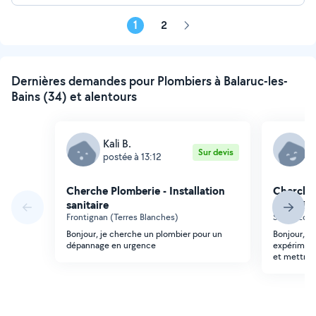
1
2
Page
suivante
Dernières demandes pour Plombiers à Balaruc-les-
Bains (34) et alentours
Kali B.
S
Sur devis
postée à 13:12
p
Cherche Plomberie - Installation
Cherche 
sanitaire
sanitaire
Frontignan (Terres Blanches)
Sète (Zone
Bonjour, je cherche un plombier pour un
Bonjour, J
dépannage en urgence
expérimen
et mettre u