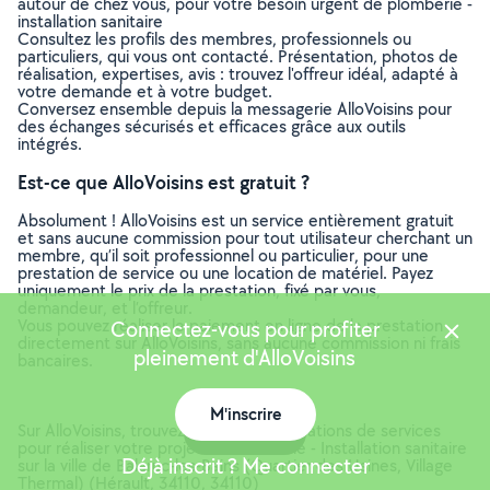
autour de chez vous, pour votre besoin urgent de plomberie -
installation sanitaire
Consultez les profils des membres, professionnels ou
particuliers, qui vous ont contacté. Présentation, photos de
réalisation, expertises, avis : trouvez l'offreur idéal, adapté à
votre demande et à votre budget.
Conversez ensemble depuis la messagerie AlloVoisins pour
des échanges sécurisés et efficaces grâce aux outils
intégrés.
Est-ce que AlloVoisins est gratuit ?
Absolument ! AlloVoisins est un service entièrement gratuit
et sans aucune commission pour tout utilisateur cherchant un
membre, qu’il soit professionnel ou particulier, pour une
prestation de service ou une location de matériel. Payez
uniquement le prix de la prestation, fixé par vous,
demandeur, et l’offreur.
Vous pouvez réaliser le paiement en ligne de la prestation
Connectez-vous pour profiter
directement sur AlloVoisins, sans aucune commission ni frais
pleinement d'AlloVoisins
bancaires.
M'inscrire
Sur AlloVoisins, trouvez toutes les prestations de services
Carte
pour réaliser votre projet de Plomberie - Installation sanitaire
Déjà inscrit ? Me connecter
sur la ville de Balaruc-les-Bains (Quartier des Usines, Village
Thermal) (Hérault, 34110, 34110)