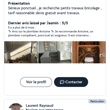
Présentation
Sérieux ponctuel , je recherche petits travaux bricolage ,
tarif raisonnable devis gratuit avant travaux.
Dernier avis laissé par Jasmin : 5/5
Il y a plus de 6 mois
🔧 Avis sur le plombier Antoine 🔧 Je recommande Antoine, un
plombier compétent, ponctuel et soigneux. Il est intervenu
chez moi pour poser un évier dans la cuisine, et le travail a été
bien fait, proprement et avec sérieux. Il est fiable et respecte
ce qu’il dit. Si vous cherchez quelqu’un de confiance pour vos
travaux de plomberie ect….
Voir le profil
Contacter
Particulier
Laurent Raynaud
Bricolage, tous petits travaux