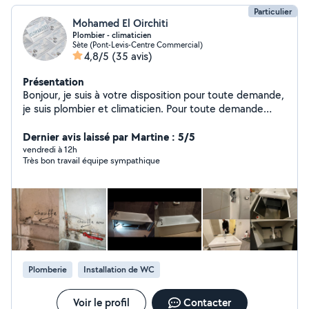
Particulier
Mohamed El Oirchiti
Plombier - climaticien
Sète (Pont-Levis-Centre Commercial)
4,8/5
(35 avis)
Présentation
Bonjour, je suis à votre disposition pour toute demande,
je suis plombier et climaticien. Pour toute demande
contactez moi par mail: Azeddine.eloirchiti @ gmail .
Com ou par tel car AlloVoisins ne me permet plus de
Dernier avis laissé par Martine : 5/5
répondre à vos demande merci de votre
vendredi à 12h
Très bon travail équipe sympathique
compréhension.
Plomberie
Installation de WC
Voir le profil
Contacter