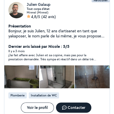
Particulier
Julien Galaup
Tout corps d'état
Mireval (Mireval)
4,8/5
(42 avis)
Présentation
Bonjour, je suis Julien, 12 ans d'artisanat en tant que
yakaposer, le nom parle de lui même, je vous propose
tout types de services pour du travail de qualité, il n'y a
qu'a me demander et j'arrive! Vous en avez assez de
Dernier avis laissé par Nicole : 5/5
payer cher, moi aussi. Je suis disponible tout les jours de
Il y a 3 mois
jJai fait affaire avec Julien et sa copine, mais pas pour la
la semaine à toute heure. Bonne journée et au plaisir de
prestation demandée. Très sympa et réactif dans un délai très
vous rencontrer pour vous rendre service!
court. Je les recommande vivement.
Plomberie
Installation de WC
Voir le profil
Contacter