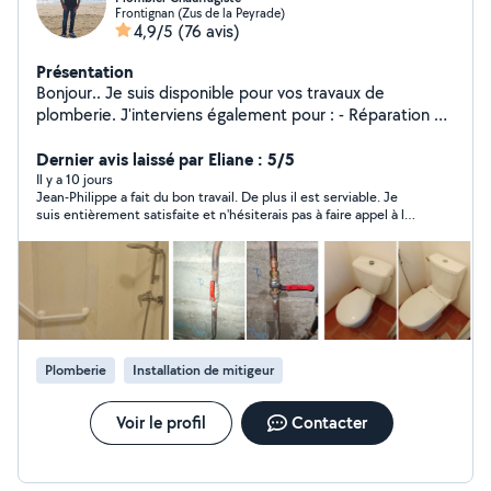
Frontignan (Zus de la Peyrade)
4,9/5
(76 avis)
Présentation
Bonjour.. Je suis disponible pour vos travaux de
plomberie. J'interviens également pour : - Réparation de
fuite - Remplacement d'éléments sanitaires ex .( Pack
WC..Chauffe-eau électrique..lavabo..) Je vous propose
Dernier avis laissé par Eliane : 5/5
aussi des contrats d'entretien annuel de chaudière. Je
Il y a 10 jours
Jean-Philippe a fait du bon travail. De plus il est serviable. Je
peux aussi intervenir pour votre panne de chaudière. Ma
suis entièrement satisfaite et n'hésiterais pas à faire appel à lui.
femme Gwenaelle, est disponible pour votre ménage,
Merci à vous
aide à domicile. A bientôt...
Plomberie
Installation de mitigeur
Voir le profil
Contacter