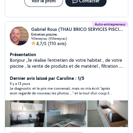
Voir le profil
Contacter
Auto-entrepreneur
Gabriel Roux (THAU BRICO SERVICES PISCINES)
Entretien piscine.
Villeveyrac (Villeveyrac)
4,7/5
(110 avis)
Présentation
Bonjour ,Je réalise l'entretien de votre habitat , de votre
piscine , la vente de produits et de matériel , filtration ,
régulation auto , etc. Plomberie , peinture , montage de
meubles etc... Travail , rapide et soigné , Je suis diplômé
Dernier avis laissé par Caroline : 1/5
, INSTALLATEUR CONSEIL EN EQUIPEMENTS DU
Il y a 13 jours
Le diagnostic et le prix me convenait, mais on m'a écrit "après
FOYER AGENT DE MAINTENANCE TECHNIQUE DES
avoir regardé de nouveau les photos...." et la tout d'un coup il
BATIMENTS , LOCAUX , ET ESPACES VERTS.
fallait faire plus et le prix était surement plus élevé aussi. j'ai
déclaré avoir commandé la pièce en fonction du premier
diagnostic et là plus de réponse. j'ai heureusement trouvé
quelqu'un capable de faire le boulot avec la pièce commandée!