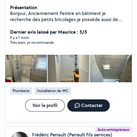
Présentation
Bonjour, Anciennement Peintre en bâtiment je
recherche des petits bricolages je possède aussi de
grosses notions de plomberie avec de belles
réalisations. Bricolage - Petits travaux Montage meubles
Dernier avis laissé par Maurice : 5/5
en kit Pose de parquet - Revêtement de sol Carrelage
Il y a 1 mois
Très bien, je recommande
Chauffage - Climatisation Installation électrique Peinture
- Tapisserie Plomberie - Installation sanitaire Jardinier
Entretien piscine Déménageurs et aide au
déménagement Manutention Taille de haies et
d'arbustes
Plomberie
Installation de WC
Voir le profil
Contacter
Auto-entrepreneur
Frédéric Perrault (Perrault fils services)