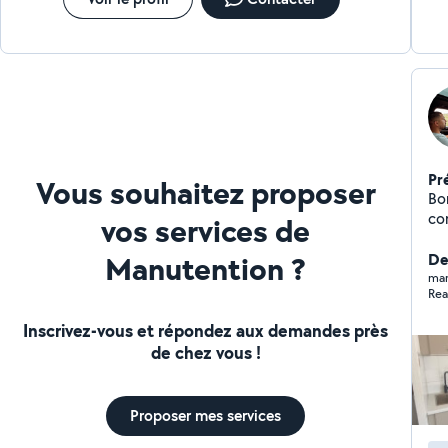
Pr
Vous souhaitez proposer
Bonjour, Bricoleur
co
vos services de
quot
Manutention ?
Bricola
De
Plât
mar
Rea
diverses Dépanna
Mon
Inscrivez-vous et répondez aux demandes près
amélio
de chez vous !
l'écoute Respect d
pa
dép
Proposer mes services