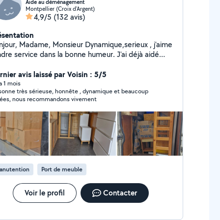
Aide au déménagement
Montpellier (Croix d'Argent)
4,9/5
(132 avis)
ésentation
Monsieur Dynamique,serieux , j'aime
ndre service dans la bonne humeur. J'ai déjà aidé
uliers pour déménager et et d'autres
ches. J'ai l'habitude, bonne expérience dans ce
nier avis laissé par Voisin : 5/5
maine de déménagement (machine a laver, canapé,
 a 1 mois
sonne très sérieuse, honnête , dynamique et beaucoup
enres j ai un diable qui peut servir) Aide
dées, nous recommandons vivement
que ce soit pour demonter ou remonter
s meubles, je m'adapte à vos besoins, Pour toutes
questions n'hésitez pas à me contacter.
anutention
Port de meuble
Voir le profil
Contacter