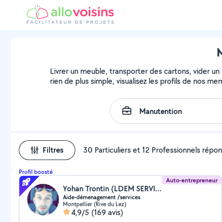
M
Livrer un meuble, transporter des cartons, vider un
rien de plus simple, visualisez les profils de nos m
Filtres
30 Particuliers et 12 Professionnels répo
Profil boosté
Auto-entrepreneur
Yohan Trontin (LDEM SERVICES)
Aide-démenagement /services
Montpellier (Rive du Lez)
4,9/5
(169 avis)