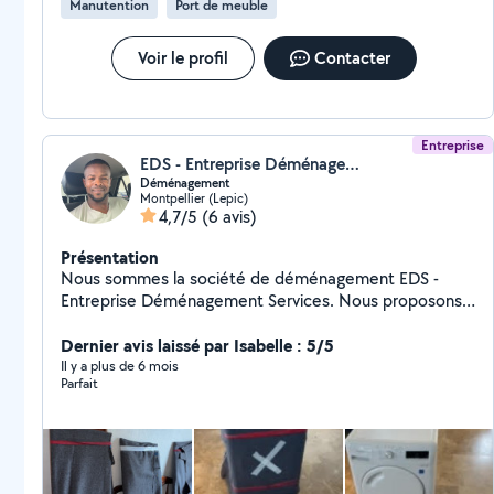
Manutention
Port de meuble
Voir le profil
Contacter
Entreprise
EDS - Entreprise Déménagement Services
Déménagement
Montpellier (Lepic)
4,7/5
(6 avis)
Présentation
Nous sommes la société de déménagement EDS -
Entreprise Déménagement Services. Nous proposons
des prestations de déménagement de Montpellier et
Marseille vers toute la France. La pleine satisfaction de
Dernier avis laissé par Isabelle : 5/5
nos clients est primordiale, que ce soit pour la partie
Il y a plus de 6 mois
Parfait
commerciale, le suivi mais surtout la réalisation de
votre prestation. Je peux vous garantir une équipe
sympa, rigoureuse et très professionnel qui connaît
bien son métier et ces particularités parfois
contraignantes. Nous mettons tout en œuvre pour aller