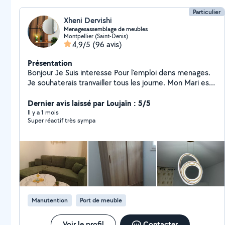
Particulier
Xheni Dervishi
Menagesassemblage de meubles
Montpellier (Saint-Denis)
4,9/5
(96 avis)
Présentation
Bonjour Je Suis interesse Pour l'emploi dens menages.
Je souhaterais tranvailler tous les journe. Mon Mari est
interesse pour demenagement Merci
Dernier avis laissé par Loujaïn : 5/5
Il y a 1 mois
Super réactif très sympa
Manutention
Port de meuble
Voir le profil
Contacter