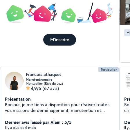
M
M'inscrire
Particulier
Francois athaquet
Manutentionnaire
Montpellier (Rive du Lez)
4,9/5
(67 avis)
Présentation
Pr
Bonjour, je me tiens à disposition pour réaliser toutes
Bonjour Je m'appell
vos missions de déménagement, manutention et
cli
montage de meubles
m'o
Dernier avis laissé par Alain : 5/5
dé
Der
facili
Il y a plus de 6 mois
Il 