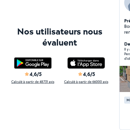
Pr
Bonjour, Madame, 
Nos utilisateurs nous
re
plusieurs partic
évaluent
tâ
Der
do
Il y
Per
et tous g
d’i
polyvalente 
de
4,6/5
4,6/5
Calculé à partir de 48731 avis
Calculé à partir de 66000 avis
M