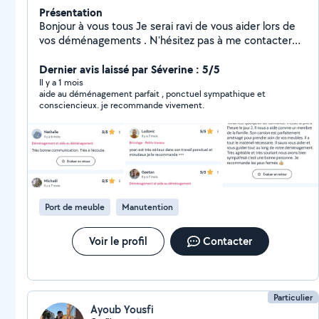
Présentation
Bonjour à vous tous Je serai ravi de vous aider lors de
vos déménagements . N'hésitez pas à me contacter
pour tout conseil Ou demande d'aide au
déménagement A très bientôt pour de nouvelles
Dernier avis laissé par Séverine : 5/5
aventures Yohan
Il y a 1 mois
aide au déménagement parfait , ponctuel sympathique et
consciencieux. je recommande vivement.
Port de meuble
Manutention
Voir le profil
Contacter
Particulier
Ayoub Yousfi