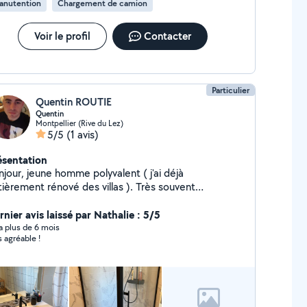
anutention
Chargement de camion
Voir le profil
Contacter
Particulier
Quentin ROUTIE
Quentin
Montpellier (Rive du Lez)
5/5
(1 avis)
ésentation
jour, jeune homme polyvalent ( j'ai déjà
tièrement rénové des villas ). Très souvent
sponible, dynamique et sérieux. N'hésitez pas à me
ntacter, pour des travaux de rénovations, bricolage,
nier avis laissé par Nathalie : 5/5
rrelage, faïence, montage de meuble,
y a plus de 6 mois
s agréable !
ménagement, ménage etc, sans vous ruiner. À très
e :)