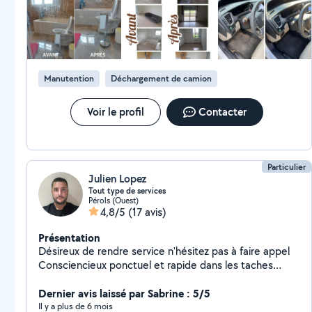
Après la prestation, il m’a été demandé un supplément au motif
qu’une deuxième personne était présente, alors que cette
facturation n’avait jamais été annoncée ni convenue à l’avance.
Je regrette ce manque de transparence sur les tarifs. Pour ma
part, je préfère travailler avec des personnes qui annoncent
clairement leurs conditions avant l’intervention.
Manutention
Déchargement de camion
Voir le profil
Contacter
Particulier
Julien Lopez
Tout type de services
Pérols (Ouest)
4,8/5
(17 avis)
Présentation
Désireux de rendre service n'hésitez pas à faire appel
Consciencieux ponctuel et rapide dans les taches
votre satisfaction reste ma priorité Au plaisir
Dernier avis laissé par Sabrine : 5/5
Il y a plus de 6 mois