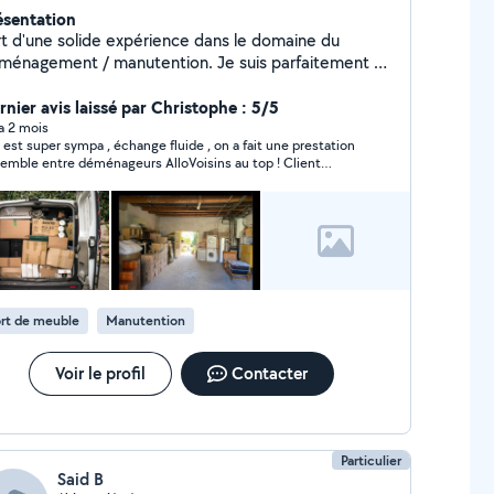
ésentation
rt d'une solide expérience dans le domaine du
ménagement / manutention. Je suis parfaitement à
ise avec ce type de mission. Disponible à tout
ment, je me tiens prêt à vous apporter mon aide.
rnier avis laissé par Christophe : 5/5
hésitez pas à me contacter pour toute informations.
 a 2 mois
 est super sympa , échange fluide , on a fait une prestation
emble entre déménageurs AlloVoisins au top ! Client
heureux 😊💪🏻 Au plaisir de refaire le job ensemble !
rt de meuble
Manutention
Voir le profil
Contacter
Particulier
Said B