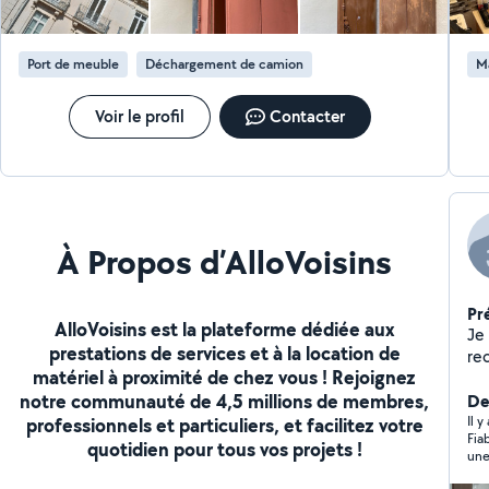
Port de meuble
Déchargement de camion
M
Voir le profil
Contacter
À Propos d’AlloVoisins
Pr
AlloVoisins est la plateforme dédiée aux
Je 
prestations de services et à la location de
re
matériel à proximité de chez vous ! Rejoignez
voi
notre communauté de 4,5 millions de membres,
besoin d'a
Der
ave
Il 
professionnels et particuliers, et facilitez votre
Fiab
quotidien pour tous vos projets !
une