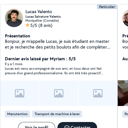
Particulier
Lucas Valento
Lucas Salvatore Valento
Montpellier (Comédie)
5/5
(8 avis)
Présentation
Pr
Bonjour, je m'appelle Lucas, je suis étudiant en master
Bonjour ! Je m'a
et je recherche des petits boulots afin de compléter
vo
les fins de mois. Je suis ouvert à toutes propositions
dé
quelles soient physiques (jardinage, ménage,
Dernier avis laissé par Myriam : 5/5
toute
Au
déménagement, montage de meuble) ou autres
br
Il y a 1 mois
Lucas est venu accompagné de son ami, et tous deux ont fait
(garde d'enfants, d'animaux). Je suis très motivé,
so
preuve d’un grand professionnalisme. Ils ont été très proactifs,
sérieux et honnête, le travail sera fait efficacement
sérieu
ont parfaitement suivi nos recommandations et ont su
avec brio.
m'i
travailler avec efficacité. Ils étaient présents sur le lieu du
N'
rendez-vous en avance, ce qui a été particulièrement
appréciable. Tous les deux se sont montrés très bienveillants,
d'a
aussi bien envers nous qu’envers notre mobilier, qu’ils ont
bie
manipulé avec beaucoup de soin. Vous pouvez leur faire
confiance sans hésitation. Nous sommes pleinement satisfaits
de leur prestation et n’hésiterons pas à faire de nouveau appel
Manutention
Transport de machine à laver
Po
à leurs services si besoin.
Voir le profil
Contacter