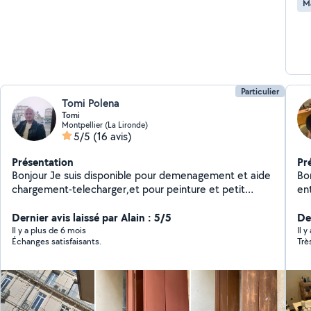
M
Particulier
Tomi Polena
Tomi
Montpellier (La Lironde)
5/5
(16 avis)
Présentation
Pr
Bonjour Je suis disponible pour demenagement et aide
Bon
chargement-telecharger,et pour peinture et petit
en
travaux Tu peux me contacter Je suis disponible tous
di
les jours de la semaine Merci
Dernier avis laissé par Alain : 5/5
co
Der
ca
Il y a plus de 6 mois
Il 
Échanges satisfaisants.
Trè
dé
vit