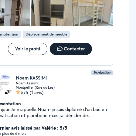
anutention
Déplacement de meuble
Voir le profil
Contacter
Particulier
Noam KASSIMI
Noam Kassimi
Montpellier (Rive du Lez)
5/5
(1 avis)
ésentation
e Noam je suis diplômé d'un bac en
matisation et plomberie mais j'ai décider de
rienter vers les déménagements J'ai des prix
fiant toutes concurrence des prix abordables pour
nier avis laissé par Valérie : 5/5
ter tous le monde Je suis sérieux , motivé et
y a plus de 6 mois