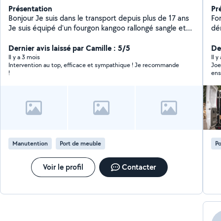
Présentation
Pr
Bonjour Je suis dans le transport depuis plus de 17 ans
Fo
Je suis équipé d'un fourgon kangoo rallongé sangle et
dé
diable.
l'a
Dernier avis laissé par Camille : 5/5
mo
De
N'
Il y a 3 mois
Il y
Intervention au top, efficace et sympathique ! Je recommande
Joe
!
ens
Manutention
Port de meuble
Po
Voir le profil
Contacter