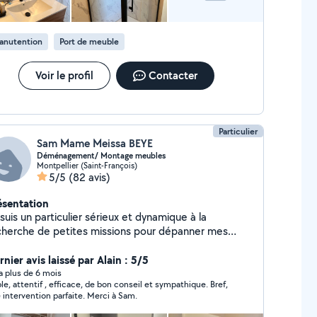
anutention
Port de meuble
Voir le profil
Contacter
Particulier
Sam Mame Meissa BEYE
Déménagement/ Montage meubles
Montpellier (Saint-François)
5/5
(82 avis)
ésentation
suis un particulier sérieux et dynamique à la
cherche de petites missions pour dépanner mes
sins et arrondir mes fins de mois. Alors si vous avez
ide, n'hésitez pas à me contacter, ce sera
nier avis laissé par Alain : 5/5
c plaisir :)
y a plus de 6 mois
le, attentif , efficace, de bon conseil et sympathique. Bref,
 intervention parfaite. Merci à Sam.