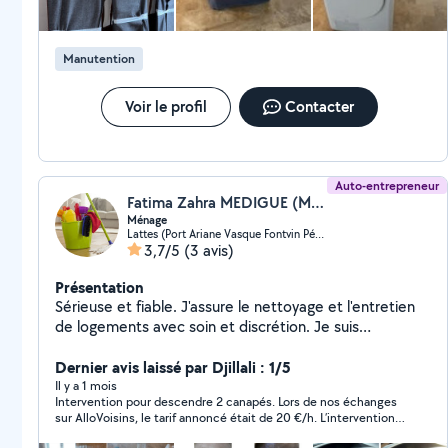
dans le sens du client et ses besoins. Nos tarifs sont
adaptés aux réels besoins du client et souvent très
compétitifs. Sachez faire le bon choix et optez pour
Manutention
EDS - Entreprise Déménagement Services Consultez
nos commentaires et avis sur notre site et page
Google: eds-demenagement
Voir le profil
Contacter
Auto-entrepreneur
Fatima Zahra MEDIGUE (MDG SERVICES)
Ménage
Lattes (Port Ariane Vasque Fontvin Périphérie)
3,7/5
(3 avis)
Présentation
Sérieuse et fiable. J'assure le nettoyage et l'entretien
de logements avec soin et discrétion. Je suis
ponctuelle, organisée et j'aime le travail bien fait.
N'hésitez pas à me contacter pour un service de
Dernier avis laissé par Djillali : 1/5
qualité.
Il y a 1 mois
Intervention pour descendre 2 canapés. Lors de nos échanges
sur AlloVoisins, le tarif annoncé était de 20 €/h. L’intervention a
duré moins d’une heure et le montant convenu a été réglé.