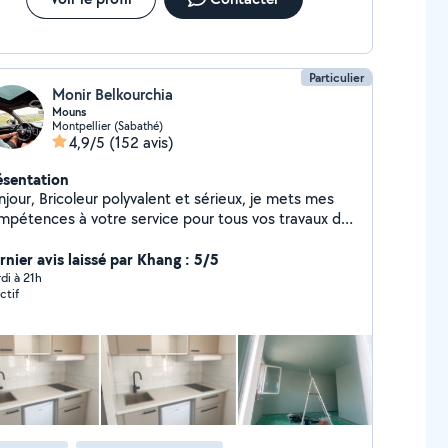
Particulier
Monir Belkourchia
Mouns
Montpellier (Sabathé)
4,9/5
(152 avis)
ésentation
 polyvalent et sérieux, je mets mes
mpétences à votre service pour tous vos travaux du
idien, petits ou grands. Mes compétences :
ge en général Peinture intérieure / extérieure
rnier avis laissé par Khang : 5/5
re, enduit, rebouchage, finitions Réparations
di à 21h
ctif
ge et réparation machine à laver
tage, démontage, petites installations Entretien et
rations de l'habitat Travail soigné Ponctuel et à
es délais Tarifs honnêtes N'hésitez
s à me contacter, je réponds rapidement et je me
lace avec plaisir pour vous aider