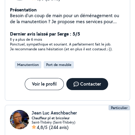
Présentation
Besoin d'un coup de main pour un déménagement ou
de la manutention ? Je propose mes services pour
porter, déplacer et transporter vos meubles,
électroménagers ou objets lourds, même dans les
Dernier avis laissé par Serge : 5/5
accès difficiles (escaliers, étages sans ascenseur).
Il y a plus de 6 mois
Ponctuel, sympathique et souriant. A parfaitement fait le job.
J'assure aussi le vide maison, vide garage, déblaiement,
Je recommande sans hésitation (et en plus il est costaud ;-)).
et l'évacuation d'encombrants. Sérieux, ponctuel et
efficace, je m'adapte à vos besoins et vous garantis un
travail propre et soigné.
Manutention
Port de meuble
Voir le profil
Contacter
Particulier
Jean Luc Aeschbacher
Chauffeur pl et bricoleur
Saint-Thibéry (Saint-Thibéry)
4,8/5
(244 avis)