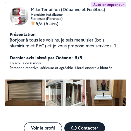
Auto-entrepreneur
Mike Terraillon (Dépanne et Fenêtres)
Menuisier installateur
Florensac (Florensac)
5/5
(6 avis)
Présentation
Bonjour à tous les voisins, je suis menuisier (bois,
aluminium et PVC) et je vous propose mes services. Je
propose aussi de l'électricité légère, de la pose de
placo-plâtre, de la peinture, de la maçonnerie légère et
Dernier avis laissé par Océane : 5/5
quelques autres talents.
Il y a plus de 6 mois
Personne réactive, sérieuse et agréable. Merci encore à bientôt
Voir le profil
Contacter