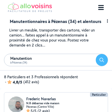
Manutentionnaires à Pézenas (34) et alentours
Livrer un meuble, transporter des cartons, vider un
camion... faites appel à un manutentionnaire à
proximité de chez vous pour vous. Postez votre
demande en 2 clics...
Manutention
Reche
à Pézenas (34)
8 Particuliers et 3 Professionnels répondent
-
4,8/5
(412 avis)
Particulier
Frederic Navarlas
N.R débarras vide maison
Pézenas (Centre Ville)
5/5
(2 avis)