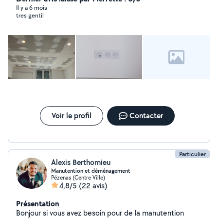
étagère, TV fixe au mur, tringle à rideau ..) Nettoyage
Il y a 6 mois
tres gentil
clim (dépoussiérage ou petit Karcher) Travail propre
ponctuel et efficace Intervention rapide dans votre
secteur Réponse rapide à vos demande
Voir le profil
Contacter
Particulier
Alexis Berthomieu
Manutention et déménagement
Pézenas (Centre Ville)
4,8/5
(22 avis)
Présentation
Bonjour si vous avez besoin pour de la manutention