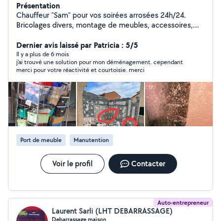
Présentation
Chauffeur "Sam" pour vos soirées arrosées 24h/24.
Bricolages divers, montage de meubles, accessoires,
tonte, debroussaillage, pose terrasses, débarras divers,
et bien d'autres demandes. Dites moi ce dont vous avez
Dernier avis laissé par Patricia : 5/5
besoin et je vous dirai si c'est possible pour moi. J'ai
Il y a plus de 6 mois
j'ai trouvé une solution pour mon déménagement. cependant
aussi le permis super lourd si besoin
merci pour votre réactivité et courtoisie. merci
Port de meuble
Manutention
Voir le profil
Contacter
Auto-entrepreneur
Laurent Sarli (LHT DEBARRASSAGE)
Debarrassage maison