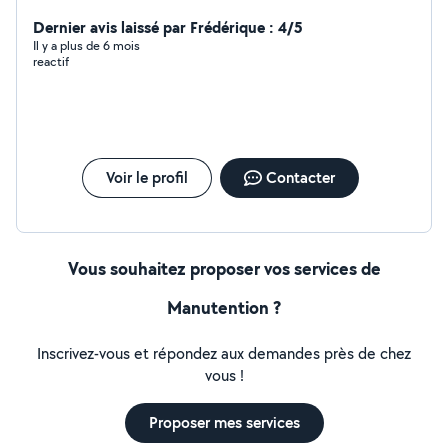
en rénovation Location de fendeuse à bois Samantha:
ménage pour LCD, informatique, secrétariat, baby
Dernier avis laissé par Frédérique : 4/5
sitting etc
Il y a plus de 6 mois
reactif
Voir le profil
Contacter
Vous souhaitez proposer vos services de
Manutention ?
Inscrivez-vous et répondez aux demandes près de chez
vous !
Proposer mes services