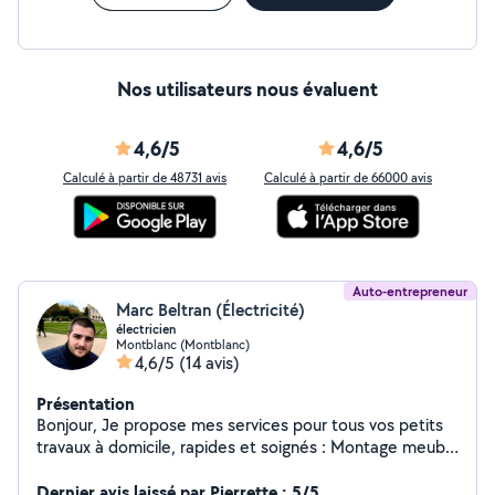
Nos utilisateurs nous évaluent
4,6/5
4,6/5
Calculé à partir de 48731 avis
Calculé à partir de 66000 avis
Auto-entrepreneur
Marc Beltran (Électricité)
électricien
Montblanc (Montblanc)
4,6/5
(14 avis)
Présentation
Bonjour, Je propose mes services pour tous vos petits
travaux à domicile, rapides et soignés : Montage meuble
(ikea, conforama...) Électricité générale Jardinage (taille
haie, aménagement jardin...) Petit bricolage (installation
Dernier avis laissé par Pierrette : 5/5