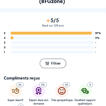
(BFGzone)
5/5
Basé sur 128 avis
5
97%
4
3%
3
-
2
-
1
-
Filtrer
Compliments reçus
33
30
16
5
Super réactif
Expert dans son
Très sympathique
Excellent rapport
domaine
qualité/prix