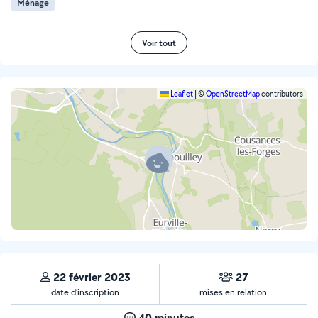
Ménage
Voir tout
Leaflet
|
©
OpenStreetMap
contributors
22 février 2023
27
date d’inscription
mises en relation
40 minutes