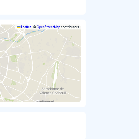
Leaflet
|
©
OpenStreetMap
contributors