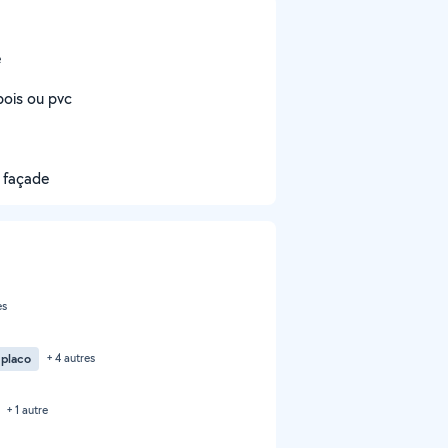
e
bois ou pvc
e façade
es
 placo
+ 4 autres
+ 1 autre