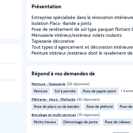
Présentation
Entreprise spécialisée dans la rénovation intérieur
Isolation Placo -Bande a joints
Pose de revêtement de sol type parquet flottant 
Menuiserie intérieur/extérieur volets roulants
Tapisserie décorative
Tout types d agencement et décoration intérieure
Peinture intérieur /extérieur dont le ravalement d
Répond à vos demandes de
Peinture - Tapisserie
(52 réponses)
Peinture
Sol à peindre
Pose de papier peint
+ 4 autr
Plâtrerie - Murs - Plafonds
(42 réponses)
Pose de placo ou de bandes
Pose de plafond
Pose de
Bricolage et multi services
(10 réponses)
Petits travaux
Démontage de porte
Pose de rideaux