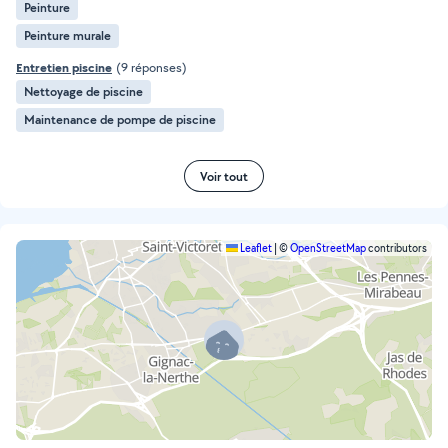
Peinture
Peinture murale
Entretien piscine
(9 réponses)
Nettoyage de piscine
Maintenance de pompe de piscine
Voir tout
Leaflet
|
©
OpenStreetMap
contributors