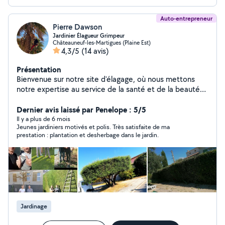
Auto-entrepreneur
Pierre Dawson
Jardinier Élagueur Grimpeur
Châteauneuf-les-Martigues (Plaine Est)
4,3/5
(14 avis)
Présentation
Bienvenue sur notre site d'élagage, où nous mettons
notre expertise au service de la santé et de la beauté
de vos arbres. Notre entreprise d'élagage est
spécialisée dans l'entretien et la taille des arbres,
Dernier avis laissé par Penelope : 5/5
offrant des services sur mesure adaptés à vos besoins
Il y a plus de 6 mois
Jeunes jardiniers motivés et polis. Très satisfaite de ma
spécifiques. Que ce soit pour des travaux de taille
prestation : plantation et desherbage dans le jardin.
d'entretien, d'abattage ou d'élagage, notre équipe de
professionnels qualifiés utilise des techniques modernes
et respectueuses de l'environnement pour garantir la
sécurité de vos espaces extérieurs.
Jardinage