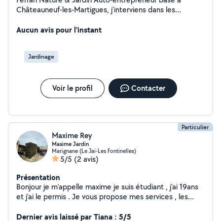
Châteauneuf-les-Martigues, j'interviens dans les
communes alentours pour l'entretien de vos extérieurs
et vos petits travaux. Tonte de pelouse Taille de haies
Aucun avis pour l'instant
Débroussaillage Désherbage Nettoyage de terrasses et
allées Évacuation des déchets verts Montage de
Jardinage
meubles Petits travaux de bricolage, plomberie et
électricité Travail sérieux et soigné. Devis gratuit.
Intervention rapide. Pour un devis, envoyez quelques
Voir le profil
Contacter
photos de votre projet par mail Prestations de jardinage
éligibles au crédit d'impôt de 50 % selon la
réglementation en vigueur.
Particulier
Maxime Rey
Maxime Jardin
Marignane (Le Jai-Les Fontinelles)
5/5
(2 avis)
Présentation
Bonjour je m'appelle maxime je suis étudiant , j'ai 19ans
et j'ai le permis . Je vous propose mes services , les
week ends , pour des travaux d'entretien de vos
espaces verts. J'ai en disposition une remorque pour
Dernier avis laissé par Tiana : 5/5