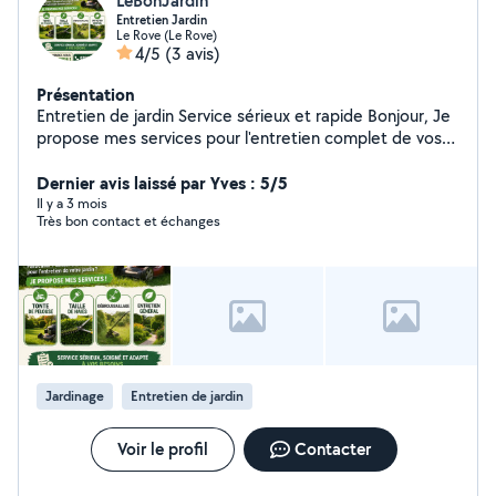
LeBonJardin
Entretien Jardin
Le Rove (Le Rove)
4/5
(3 avis)
Présentation
Entretien de jardin Service sérieux et rapide Bonjour, Je
propose mes services pour l'entretien complet de vos
extérieurs : Tonte de pelouse Taille de haies et arbustes
Débroussaillage Entretien général du jardin Nettoyage
Dernier avis laissé par Yves : 5/5
haute pression (terrasses, allées) Petits travaux de
Il y a 3 mois
Très bon contact et échanges
plantation Travail soigné, efficace et adapté à vos
besoins Disponibilité rapide Intervention autour de
Marignane, Rognac, Velaux, La Fare-les-Oliviers, Aix-en-
Provence, Istres, Carry Le Rouet, Martigues N'hésitez
pas à me contacter pour un devis gratuit et rapide
Jardinage
Entretien de jardin
Voir le profil
Contacter