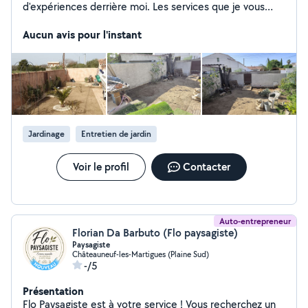
d'expériences derrière moi. Les services que je vous
propose sont: - Tonte. - Débroussaillage. -
Taille/rabattage de haies - Désherbage. - Taille de
Aucun avis pour l'instant
fruitiers. - Entretien et remise en état de votre jardin. -
Abattage. (selon environnement) - Évacuation des
végétaux. C'est avec plaisir que je vous propose mes
services, afin d'embellir et d'entretenir vos espaces
familiales et convivial. Au fil des saisons.
Jardinage
Entretien de jardin
Voir le profil
Contacter
Auto-entrepreneur
Florian Da Barbuto (Flo paysagiste)
Paysagiste
Châteauneuf-les-Martigues (Plaine Sud)
-/5
Présentation
Flo Paysagiste est à votre service ! Vous recherchez un