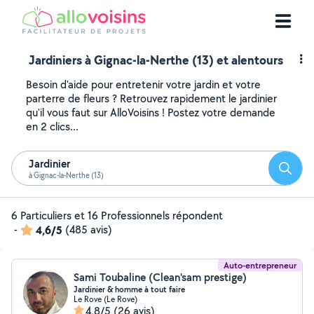
Jardiniers à Gignac-la-Nerthe (13) et alentours
Besoin d'aide pour entretenir votre jardin et votre
parterre de fleurs ? Retrouvez rapidement le jardinier
qu'il vous faut sur AlloVoisins ! Postez votre demande
en 2 clics...
Jardinier
Reche
à Gignac-la-Nerthe (13)
6 Particuliers et 16 Professionnels répondent
-
4,6/5
(485 avis)
Auto-entrepreneur
Sami Toubaline (Clean'sam prestige)
Jardinier & homme à tout faire
Le Rove (Le Rove)
4,8/5
(26 avis)