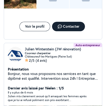
Voir le profil
Contacter
Auto-entrepreneur
Julien Winterstein (JW rénovation)
Couvreur charpentier
Châteauneuf-les-Martigues (Plaine Sud)
2/5
(4 avis)
Présentation
Bonjour, nous vous proposons nos services en tant que
diplômé est qualifié. Intervention sous 24h ! Entreprise
de père en fils - nettoyage de toiture - pose de velux &
gouttières - isolation des combles - traitement de
Dernier avis laissé par Yéelen : 1/5
charpente - rénovation de toiture & faîtage -
Il y a plus de 6 mois
Julien m'a clairement avoué qu'il arnaquait les femmes après
restauration complète de votre toiture - pose de
que je lui ai refusé poliment son prix exorbitant
panneaux solaires - traitement hydrofuge - étanchéité
comparativement aux dizaines d'autres devis que j'ai reçu. C'est