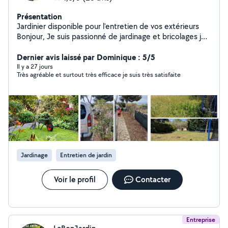
Présentation
Jardinier disponible pour l'entretien de vos extérieurs
Bonjour, Je suis passionné de jardinage et bricolages je
propose mes services pour entretenir vos jardins et tout
votre bricolage : Tonte de pelouse Taille de haies et
Dernier avis laissé par Dominique : 5/5
arbustes Désherbage Entretien général du jardin Petits
Il y a 27 jours
Très agréable et surtout très efficace je suis très satisfaite
travaux de débroussaillage Nettoyage terrasse au
karcher Peintures Bricolages divers Multi-services Travail
soigné, ponctuel et sérieux. N'hésitez pas à me
contacter pour un devis ou toute question. Nous
assurons également le ménage chez le particulier Airbnb
et entreprise
Jardinage
Entretien de jardin
Voir le profil
Contacter
Entreprise