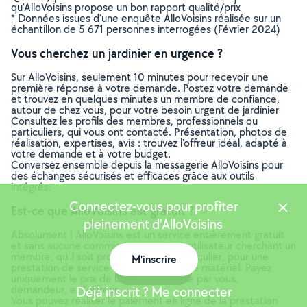
qu’AlloVoisins propose un bon rapport qualité/prix
* Données issues d’une enquête AlloVoisins réalisée sur un
échantillon de 5 671 personnes interrogées (Février 2024)
Vous cherchez un jardinier en urgence ?
Sur AlloVoisins, seulement 10 minutes pour recevoir une
première réponse à votre demande. Postez votre demande
et trouvez en quelques minutes un membre de confiance,
autour de chez vous, pour votre besoin urgent de jardinier
Consultez les profils des membres, professionnels ou
particuliers, qui vous ont contacté. Présentation, photos de
réalisation, expertises, avis : trouvez l'offreur idéal, adapté à
votre demande et à votre budget.
Conversez ensemble depuis la messagerie AlloVoisins pour
des échanges sécurisés et efficaces grâce aux outils
intégrés.
Connectez-vous pour profiter
Est-ce que AlloVoisins est gratuit ?
pleinement d'AlloVoisins
Absolument ! AlloVoisins est un service entièrement gratuit
et sans aucune commission pour tout utilisateur cherchant un
membre, qu’il soit professionnel ou particulier, pour une
M'inscrire
prestation de service ou une location de matériel. Payez
Carte
uniquement le prix de la prestation, fixé par vous,
demandeur, et l’offreur.
Déjà inscrit ? Me connecter
Vous pouvez réaliser le paiement en ligne de la prestation