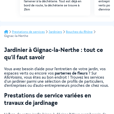
l'amener à la déchèterie. Tout est déjà en
entreprise
bord de route, la déchèterie se trouve à
verts pour 
2km
d'environ 5
Prestations de services
Jardiniers
Bouches-du-Rhône
Gignac-la-Nerthe
Jardinier à Gignac-la-Nerthe : tout ce
qu’il faut savoir
Vous avez besoin d’aide pour l’entretien de votre jardin, vos
parterres de fleurs
espaces verts ou encore vos
? Sur
AlloVoisins, vous êtes au bon endroit ! Trouvez les services
d’un jardinier parmi une sélection de profils de particuliers,
d’entreprises ou d’auto-entrepreneurs proches de chez vous.
Prestations de service variées en
travaux de jardinage