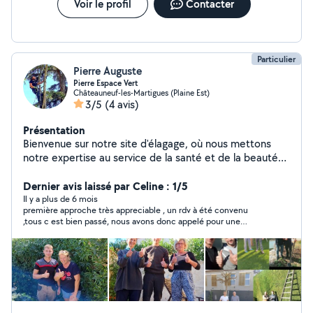
Voir le profil
Contacter
Particulier
Pierre Auguste
Pierre Espace Vert
Châteauneuf-les-Martigues (Plaine Est)
3/5
(4 avis)
Présentation
Bienvenue sur notre site d'élagage, où nous mettons
notre expertise au service de la santé et de la beauté
de vos arbres. Notre entreprise d'élagage est
spécialisée dans l'entretien et la taille des arbres,
Dernier avis laissé par Celine : 1/5
offrant des services sur mesure adaptés à vos besoins
Il y a plus de 6 mois
première approche très appreciable , un rdv à été convenu
spécifiques. Que ce soit pour des travaux de taille
,tous c est bien passé, nous avons donc appelé pour une
d'entretien, d'abattage ou d'élagage, notre équipe de
deusieme prestation ,mais il n est jamais venu ni prévenu qui
professionnels qualifiés utilise des techniques modernes
ne viendrais pas ,nous avons bloqué notre matiné ,l' avons
et respectueuses de l'environnement pour garantir la
appeller à plusieurs reprise et a même pas pris la peine de nous
répondre j 'usqu a aujourd'hui, dommage pour quelqu un qui
sécurité de vos espaces extérieurs.
démarre comme entrepreneur !!!