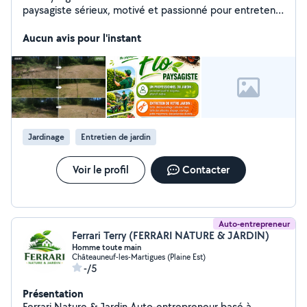
paysagiste sérieux, motivé et passionné pour entretenir
vos espaces verts ? Je vous propose mes services :
Tonte de pelouse Débroussaillage Taille de haies et
Aucun avis pour l'instant
d'arbustes Élagage Petite maçonnerie extérieure ️
Évacuation des déchets verts Intervention ponctuelle
ou contrat d'entretien annuel Travail soigné Devis gratuit
Déplacement rapide Bénéficiez de 50 % de crédit
d'impôt selon les conditions en vigueur N'hésitez pas à
me contacter en message privé ou par téléphone pour
un devis gratuit.
Jardinage
Entretien de jardin
Voir le profil
Contacter
Auto-entrepreneur
Ferrari Terry (FERRARI NATURE & JARDIN)
Homme toute main
Châteauneuf-les-Martigues (Plaine Est)
-/5
Présentation
Ferrari Nature & Jardin Auto-entrepreneur basé à