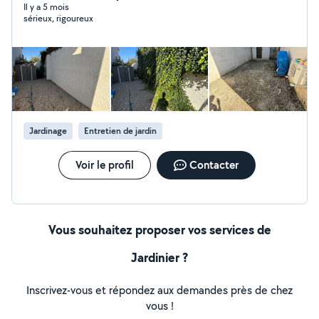
évacuer les déchets verts et tout mon matériel. Vous
Il y a 5 mois
sérieux, rigoureux
pouvez me contacter en mp je vous répondrais avec
plaisir . Cordialement . Ci-joint un exemple de mon
travail .
Jardinage
Entretien de jardin
Voir le profil
Contacter
Vous souhaitez proposer vos services de
Jardinier ?
Inscrivez-vous et répondez aux demandes près de chez
vous !