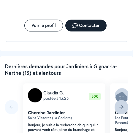
Voir le profil
Contacter
Dernières demandes pour Jardiniers à Gignac-la-
Nerthe (13) et alentours
Claudia G.
J
50€
postée à 13:23
p
Cherche Jardinier
Cherche 
Saint-Victoret (La Cadiere)
Les Pennes
Pennes)
Bonjour, je suis à la recherche de quelqu'un
pouvant venir récupérer du branchage et
Bonjour, je