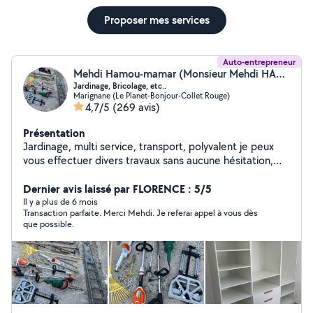
Proposer mes services
Auto-entrepreneur
Mehdi Hamou-mamar (Monsieur Mehdi HAMOU-MAMAR)
Jardinage, Bricolage, etc..
Marignane (Le Planet-Bonjour-Collet Rouge)
4,7/5
(269 avis)
Présentation
Jardinage, multi service, transport, polyvalent je peux
vous effectuer divers travaux sans aucune hésitation,
n'hésitez pas à me contacter.
Dernier avis laissé par FLORENCE : 5/5
Il y a plus de 6 mois
Transaction parfaite. Merci Mehdi. Je referai appel à vous dès
que possible.