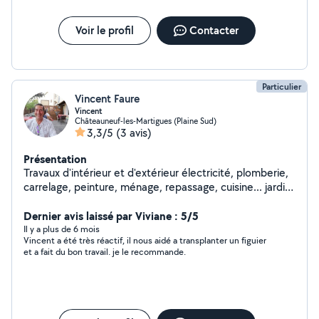
Voir le profil
Contacter
Particulier
Vincent Faure
Vincent
Châteauneuf-les-Martigues (Plaine Sud)
3,3/5
(3 avis)
Présentation
Travaux d'intérieur et d'extérieur électricité, plomberie,
carrelage, peinture, ménage, repassage, cuisine... jardin,
entretien piscine, nettoyage divers + enlèvement
matériaux
Dernier avis laissé par Viviane : 5/5
Il y a plus de 6 mois
Vincent a été très réactif, il nous aidé a transplanter un figuier
et a fait du bon travail. je le recommande.