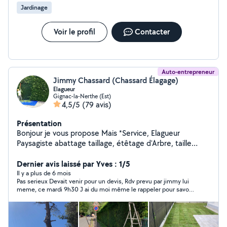
Jardinage
Voir le profil
Contacter
Auto-entrepreneur
Jimmy Chassard (Chassard Élagage)
Elagueur
Gignac-la-Nerthe (Est)
4,5/5
(79 avis)
Présentation
Bonjour je vous propose Mais *Service, Elagueur
Paysagiste abattage taillage, étêtage d'Arbre, taille
d'arbres, fruitiers, taille de haie Débroussaillage
évacuation des vieux déchets verts À des tarifs
Dernier avis laissé par Yves : 1/5
abordables devis et déplacement gratuit.
Il y a plus de 6 mois
Pas serieux Devait venir pour un devis, Rdv prevu par jimmy lui
meme, ce mardi 9h30 J ai du moi même le rappeler pour savoir
si il venait, et il se mélangeait les pinceaux avec un autre
client... Ne savait meme plus quels travaux effectuer ni l
adresse...