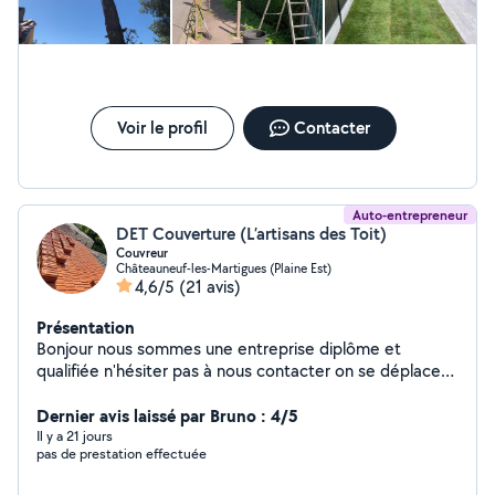
Voir le profil
Contacter
Auto-entrepreneur
DET Couverture (L’artisans des Toit)
Couvreur
Châteauneuf-les-Martigues (Plaine Est)
4,6/5
(21 avis)
Présentation
Bonjour nous sommes une entreprise diplôme et
qualifiée n'hésiter pas à nous contacter on se déplace
dans toute les bouches-du-Rhône Inspection toiture &
Dernier avis laissé par Bruno : 4/5
Devis GRATUIT Entreprise père & fils
Il y a 21 jours
pas de prestation effectuée