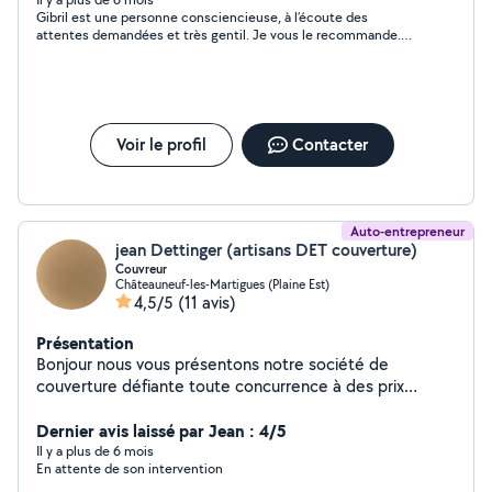
Gibril est une personne consciencieuse, à l’écoute des
attentes demandées et très gentil. Je vous le recommande.
Travail sérieux.
Voir le profil
Contacter
Auto-entrepreneur
jean Dettinger (artisans DET couverture)
Couvreur
Châteauneuf-les-Martigues (Plaine Est)
4,5/5
(11 avis)
Présentation
Bonjour nous vous présentons notre société de
couverture défiante toute concurrence à des prix
correct faite appelle à des professionnels (Devis et
déplacement gratuit) -Nettoyage anti mouse
Dernier avis laissé par Jean : 4/5
traitement façade,toiture,dallage -pose gouttière -
Il y a plus de 6 mois
En attente de son intervention
réparation faîtage - pienture intérieur extérieur-