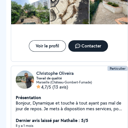
Voir le profil
Contacter
Particulier
Christophe Oliveira
Travail de qualité
Marseille (Château-Gombert-Fumade)
4,7/5
(13 avis)
Présentation
Bonjour, Dynamique et touche à tout ayant pas mal de
jour de repos. Je mets à disposition mes services, pour
entretien d'espaces verts, débroussaillage, élagage,
taille des haies... Mais aussi bricolage en tout genre.
Dernier avis laissé par Nathalie : 5/5
(Je possède tout le matériel nécessaire) Étant limité
Il y a 1 mois