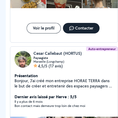
toucher à tout, d'où mes différentes propositions. J'ai
mon compagnon qui bricole et s'occupe de l'entretien
des jardins, nettoyage piscine, n'hésitez pas à me
contacter pour plus de renseignements. Je ferais de
mon mieux pour vous répondre le plus rapidement
Voir le profil
Contacter
Auto-entrepreneur
Cesar Callebaut (HORTUS)
Paysagiste
Marseille (Longchamp)
4,5/5
(17 avis)
Présentation
Bonjour, J'ai créé mon entreprise HORAE TERRA dans
le but de créer et entretenir des espaces paysagers de
manière écologique. Je propose en particulier des
éléments de production alimentaire pour que le jardin
Dernier avis laissé par Herve : 5/5
retrouve cette fonction et j'accompagne les usagers à
Il y a plus de 6 mois
Bon contact mais demeure trop loin de chez moi
comprendre et cultiver leur jardin.