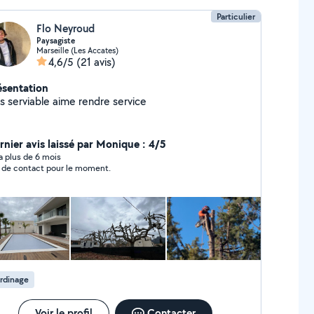
Particulier
Flo Neyroud
Paysagiste
Marseille (Les Accates)
4,6/5
(21 avis)
ésentation
es serviable aime rendre service
rnier avis laissé par Monique : 4/5
y a plus de 6 mois
 de contact pour le moment.
rdinage
Voir le profil
Contacter