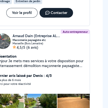
rdinage
Entretien de jardin
Voir le profil
Contacter
Auto-entrepreneur
Arnaud Dain (Entreprise ALD)
Maconnerie paysagiste etc
Marseille (Bois Lemaitre)
4,5/5
(6 avis)
ésentation
 services à votre disposition pour
 terrassement démolition maçonnerie paysagiste
site pas à me contacter je vous répondrai
pidement
rnier avis laissé par Denis : 4/5
y a plus de 6 mois
ci pour votre réactivité