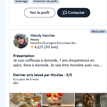
Jardinage
Entretien de jardin
Voir le profil
Contacter
Particulier
Wendy Hercher
Wendy
Marseille (Fourragere-Borromees-Vendome)
4,2/5
(30 avis)
Présentation
Je suis coiffeuse à domicile, 7 ans d'expérience en
salon, 9ans à domicile. Je vais être honnête avec vous,
je peux être très rapide à répondre, mais le plus
souvent je suis longue Voici un de mes très gros défaut.
Dernier avis laissé par Nicolas : 5/5
Je garde aussi des enfants ( déjà eu différents
Il y a plus de 6 mois
RAS
contrats). J'accepte les contrats CESUS. Je prépare
aussi des repas ( par manque de temps pour vous,
mobilité réduite, ou tout simplement vous n'aimez pas
faire la cuisine ) je suis là, soit je cuisine chez vous, ou
chez moi directement. Je suis polyvalente, j'aime