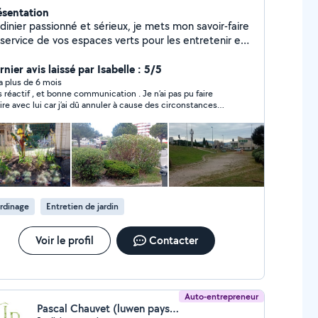
ésentation
dinier passionné et sérieux, je mets mon savoir-faire
 service de vos espaces verts pour les entretenir et
 embellir toute l'année.
nier avis laissé par Isabelle : 5/5
y a plus de 6 mois
s réactif , et bonne communication . Je n’ai pas pu faire
aire avec lui car j’ai dû annuler à cause des circonstances
ancières inattendues . Mais ce n’est que partie remise
rdinage
Entretien de jardin
Voir le profil
Contacter
Auto-entrepreneur
Pascal Chauvet (luwen paysages)