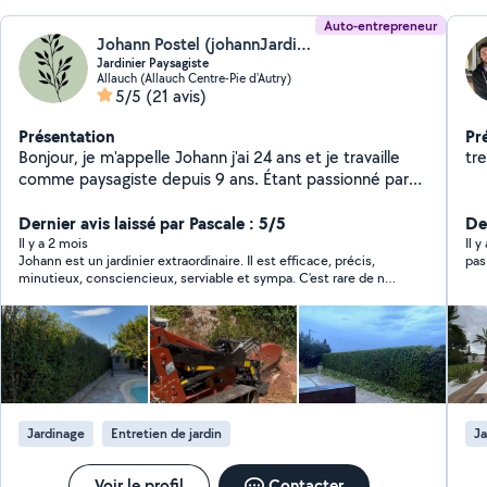
Auto-entrepreneur
Johann Postel (johannJardins)
Jardinier Paysagiste
Allauch (Allauch Centre-Pie d'Autry)
5/5
(21 avis)
Présentation
Pr
Bonjour, je m'appelle Johann j'ai 24 ans et je travaille
tr
comme paysagiste depuis 9 ans. Étant passionné par
ce domaine j'ai décidé d'ouvrir mon entreprise en
septembre 2024. Je possède tout le matériel
Dernier avis laissé par Pascale : 5/5
De
nécessaire pour l'entretien de vos jardins (tonte, taille,
Il y a 2 mois
Il 
Johann est un jardinier extraordinaire. Il est efficace, précis,
pas
plantation, création). A l'écoute de vos demandes,
minutieux, consciencieux, serviable et sympa. C’est rare de nos
minutieux et soucieux du détail n'hésitez pas à me
jours de trouver quelqu'un qui a autant le sens du travail bien
contacter pour réalisez vos envies!
fait et qui sait de quoi il parle. Après élagage, taille d’arbustes,
débrousaillage etc mon jardin qui était dans un état désastreux
est redevenu magnifique. Merci Johann, vous avez fait un
travail fantastique et je vous recommande a 200%.
Jardinage
Entretien de jardin
Ja
Voir le profil
Contacter