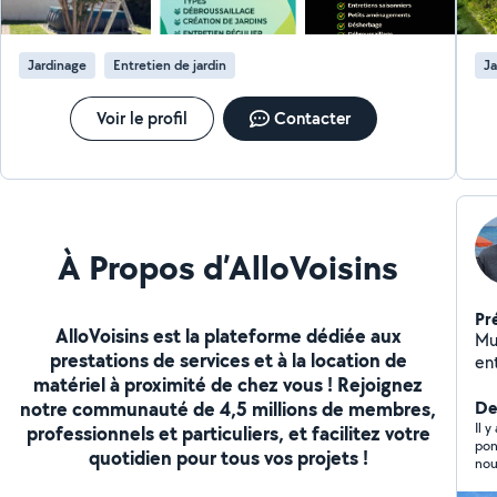
Jardinage
Entretien de jardin
Ja
Voir le profil
Contacter
À Propos d’AlloVoisins
Pr
AlloVoisins est la plateforme dédiée aux
Multiserv
prestations de services et à la location de
entr
matériel à proximité de chez vous ! Rejoignez
Je 
notre communauté de 4,5 millions de membres,
tra
De
de
Il y
professionnels et particuliers, et facilitez votre
pon
J'i
quotidien pour tous vos projets !
nou
to
po