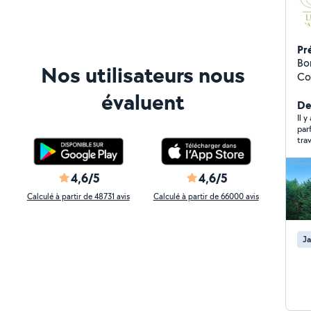
Pr
Bo
Nos utilisateurs nous
Co
pay
évaluent
Services
Der
to
Il y
par
et 
tra
éla
de
Pourquo
4,6/5
4,6/5
de
Calculé à partir de 48731 avis
Calculé à partir de 66000 avis
l'
po
devis gratu
Ja
ren
Site
pa