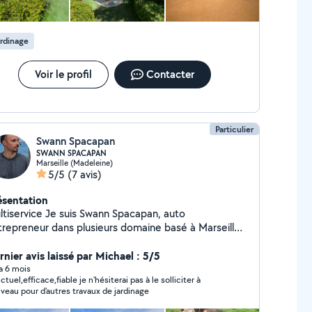
rdinage
Voir le profil
Contacter
Particulier
Swann Spacapan
SWANN SPACAPAN
Marseille (Madeleine)
5/5
(7 avis)
ésentation
ice Je suis Swann Spacapan, auto
epreneur dans plusieurs domaine basé à Marseille.
m'occupe de l'entretien de votre jardins, et de petit
vaux d'électricité de plomberie peinture placo... afin
rnier avis laissé par Michael : 5/5
 répondre à divers besoins de mes clients.
 a 6 mois
ctuel,efficace,fiable je n'hésiterai pas à le solliciter à
nterviens aussi pour le débarras de chantiers et de
veau pour d'autres travaux de jardinage
ut autre chose, offrant ainsi une solution complète
ur tous vos projets.