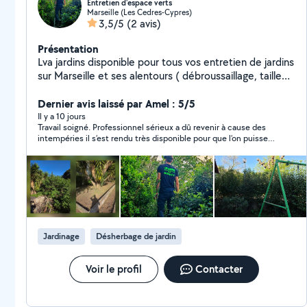
Entretien d'espace verts
Marseille (Les Cedres-Cypres)
3,5/5
(2 avis)
Présentation
Lva jardins disponible pour tous vos entretien de jardins
sur Marseille et ses alentours ( débroussaillage, taille
de haie , tonte de gazon , abattage d'arbre non
dangereux ...)
Dernier avis laissé par Amel : 5/5
Il y a 10 jours
Travail soigné. Professionnel sérieux a dû revenir à cause des
intempéries il s’est rendu très disponible pour que l’on puisse
terminer rapidement. J’ai hésité à faire appel à ses services à
cause du seul avis sur son profil et honnêtement je suis ravie
de lui avoir fait confiance. Le avant après parle de lui même !
Jardinage
Désherbage de jardin
Voir le profil
Contacter