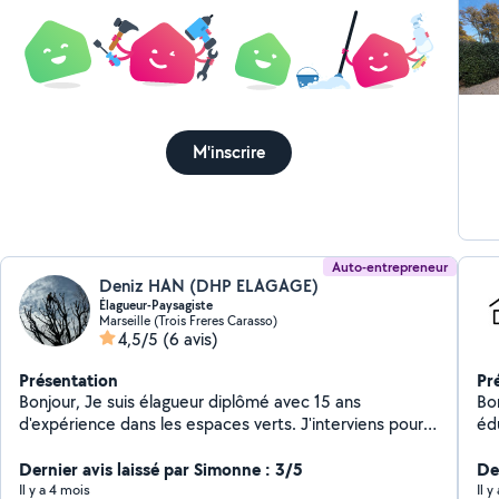
M'inscrire
Auto-entrepreneur
Deniz HAN (DHP ELAGAGE)
Élagueur-Paysagiste
Marseille (Trois Freres Carasso)
4,5/5
(6 avis)
Présentation
Pr
Bonjour, Je suis élagueur diplômé avec 15 ans
Bonjour, Homme la
d'expérience dans les espaces verts. J'interviens pour
éd
tous vos travaux d'élagage, abattage, taille de haies,
be
entretien de jardins et aménagements extérieurs.
Dernier avis laissé par Simonne : 3/5
éventuell
De
Sérieux, professionnel et à l'écoute, je vous garantis un
Il y a 4 mois
Il 