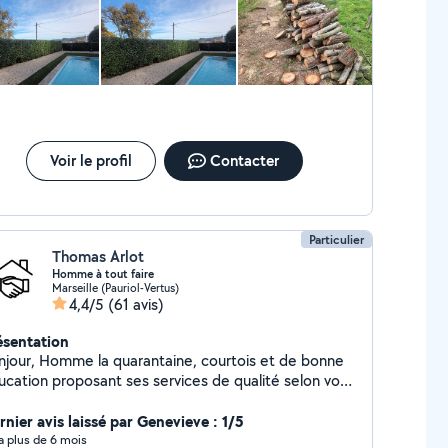
Voir le profil
Contacter
Particulier
Thomas Arlot
Homme à tout faire
Marseille (Pauriol-Vertus)
4,4/5
(61 avis)
ésentation
 quarantaine, courtois et de bonne
ucation proposant ses services de qualité selon vos
soins. A disposition pour toutes questions
es. N'hésitez pas à me téléphoner
rnier avis laissé par Genevieve : 1/5
directement ! Au plaisir de pouvoir vous aider ... Tom
y a plus de 6 mois