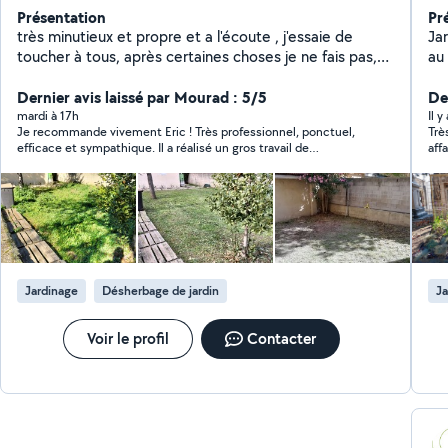
Présentation
Pr
très minutieux et propre et a l'écoute , j'essaie de
Jar
toucher à tous, après certaines choses je ne fais pas,
au
et je préfère le dire , avant de faire n'importe quoi.
les
Dernier avis laissé par Mourad : 5/5
Der
mardi à 17h
Il 
Je recommande vivement Eric ! Très professionnel, ponctuel,
Trè
efficace et sympathique. Il a réalisé un gros travail de
aff
désherbage, de nettoyage du jardin, d’abattage d’un arbre à la
fin
tronçonneuse, puis a évacué tous les déchets verts. Le
chantier a été laissé parfaitement propre à son départ. Travail
soigné, rapide et de qualité.
Jardinage
Désherbage de jardin
Ja
Voir le profil
Contacter