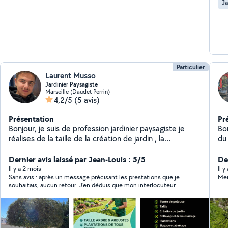
Ja
Particulier
Laurent Musso
Jardinier Paysagiste
Marseille (Daudet Perrin)
4,2/5
(5 avis)
Présentation
Pr
Bonjour, je suis de profession jardinier paysagiste je
Bonjour Je mets mes
réalises de la taille de la création de jardin , la
du
plantation, la tonte, le d'heserbage je ramasses
Hé
également les feuilles je débroussaille.. tout ce qui
Dernier avis laissé par Jean-Louis : 5/5
Ra
De
touche au jardin, arbres et plantes c'est mon domaine !
Il y a 2 mois
Il 
Sans avis : après un message précisant les prestations que je
Mer
Mon travail est propre est soigné ! Mais je fais pas mal
souhaitais, aucun retour. J'en déduis que mon interlocuteur
de déménagemenl également ! Je suis très arrangeant
n'est pas intéressé par le travail à faire ; mais j'aurais préféré que
et disponible. À très vite je l'espère !
ça me soit dit clairement. PS : Avait perdu son téléphone et m'a
envoyé plus tard un message d'explication ; je n'ai donc plus de
critique à formuler.