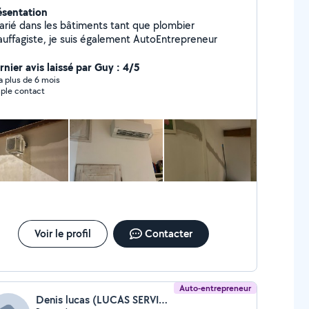
ésentation
larié dans les bâtiments tant que plombier
auffagiste, je suis également AutoEntrepreneur
rnier avis laissé par Guy : 4/5
y a plus de 6 mois
ple contact
Voir le profil
Contacter
Auto-entrepreneur
Denis lucas (LUCAS SERVICES)