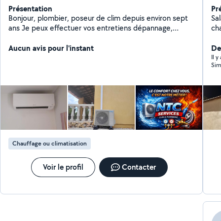
Présentation
Pr
Bonjour, plombier, poseur de clim depuis environ sept
Sa
ans Je peux effectuer vos entretiens dépannage,
ch
installation de clim création de salle de bain, reprise
D'évacuation, réparation de fuite
Aucun avis pour l'instant
De
Il 
Sim
Chauffage ou climatisation
Voir le profil
Contacter