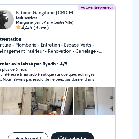
Auto-entrepreneur
Fabrice Gangitano (CRD MULTISERVICES)
Multiservices
Marignane (Saint-Pierre Centre Ville)
4,4/5
(8 avis)
ésentation
mberie - Entretien - Espace Verts -
énagement intérieur - Rénovation - Carrelage -
ttoyage
rnier avis laissé par Ryadh : 4/5
y a plus de 6 mois
st intéressé à ma problématique sur quelques échanges
. Nous n’avons pas résolu. Je ne peux pas donner d avis
Voir le profil
Contacter