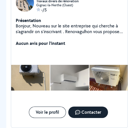
Travaux divers de rénovation
Gignac-la-Nerthe (Ouest)
-/5
Présentation
Bonjour, Nouveau sur le site entreprise qui cherche à
s'agrandir on s'inscrivant . Renovagulhon vous propose
ses services de rénovation d'intérieur ( plomberie/
électricité /peintre et installateur de climatisation)
Aucun avis pour l'instant
Cordialement
Voir le profil
Contacter