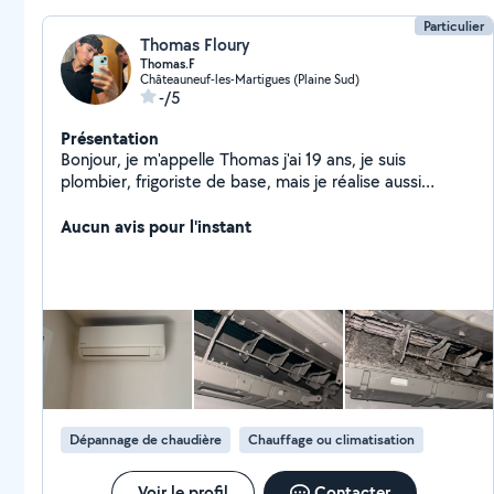
Particulier
Thomas Floury
Thomas.F
Châteauneuf-les-Martigues (Plaine Sud)
-/5
Présentation
Bonjour, je m'appelle Thomas j'ai 19 ans, je suis
plombier, frigoriste de base, mais je réalise aussi
plusieurs Chantier dans l'espace vert. Je suis ouvert à
tout de travaux mais je ne fais pas ce que je sais pas
Aucun avis pour l'instant
faire
Dépannage de chaudière
Chauffage ou climatisation
Voir le profil
Contacter