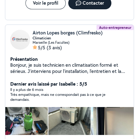
Voir le profil
Contacter
Auto-entrepreneur
Airton Lopes borges (Climfresko)
Climaticien
Marseille (Les Facultes)
5/5
(3 avis)
Présentation
Bonjour, je suis technicien en climatisation formé et
sérieux. J'interviens pour l'installation, l'entretien et la
réparation de climatiseurs pour particuliers et
professionnels. Travail propre, rapide et soigné.
Dernier avis laissé par Isabelle : 5/5
Déplacement gratuit pour devis dans votre secteur.
Il y a plus de 6 mois
Très empathique, mais ne correspondait pas à ce que je
Contactez-moi avec confiance.
demandais.