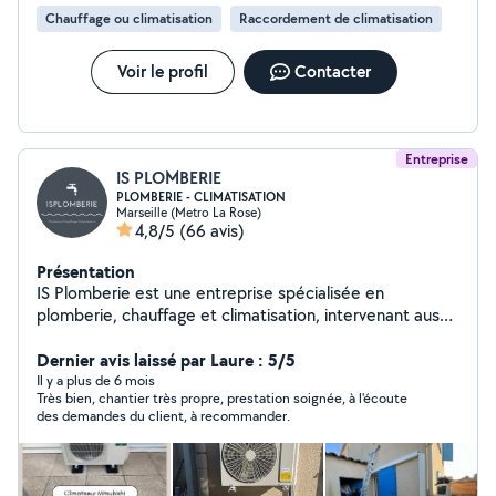
Chauffage ou climatisation
Raccordement de climatisation
Voir le profil
Contacter
Entreprise
IS PLOMBERIE
PLOMBERIE - CLIMATISATION
Marseille (Metro La Rose)
4,8/5
(66 avis)
Présentation
IS Plomberie est une entreprise spécialisée en
plomberie, chauffage et climatisation, intervenant aussi
bien en dépannage qu'en travaux neufs et rénovation.
Nous accompagnons particuliers, professionnels,
Dernier avis laissé par Laure : 5/5
syndics et bailleurs avec des prestations rapides, fiables
Il y a plus de 6 mois
Très bien, chantier très propre, prestation soignée, à l'écoute
et adaptées à chaque besoin. Notre équipe met un
des demandes du client, à recommander.
point d'honneur à assurer un travail soigné, dans le
respect des normes et des délais. Grâce à notre
expérience terrain et à notre réactivité, nous sommes
en mesure de gérer aussi bien les urgences que les