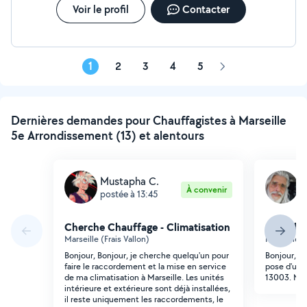
Voir le profil
Contacter
1
2
3
4
5
Page
suivante
Dernières demandes pour Chauffagistes à Marseille
5e Arrondissement (13) et alentours
Mustapha C.
S
À convenir
postée à 13:45
p
Cherche Chauffage - Climatisation
Cherche 
Marseille (Frais Vallon)
Marseille 
Bonjour, Bonjour, je cherche quelqu'un pour
Bonjour, j'
faire le raccordement et la mise en service
pose d'un c
de ma climatisation à Marseille. Les unités
13003. Mer
intérieure et extérieure sont déjà installées,
il reste uniquement les raccordements, le