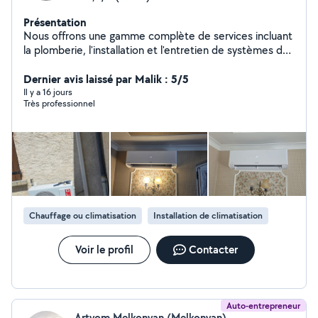
Présentation
Nous offrons une gamme complète de services incluant
la plomberie, l'installation et l'entretien de systèmes de
climatisation, ainsi que des travaux de rénovation
(peinture, pose de parquet, remise en état
Dernier avis laissé par Malik : 5/5
d'appartements, électricité) et divers services de
Il y a 16 jours
Très professionnel
bricolage. N'hésitez pas à me contacter pour toute
demande. Un devis gratuit vous sera proposé, et nos
tarifs sont abordables. Je me déplace sur Marseille et
ses environs. Des photographies de mes réalisations
antérieures sont disponibles pour consultation.
Chauffage ou climatisation
Installation de climatisation
Voir le profil
Contacter
Auto-entrepreneur
Artyom Melkonyan (Melkonyan)