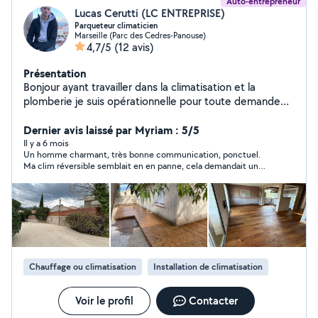
Auto-entrepreneur
Lucas Cerutti (LC ENTREPRISE)
Parqueteur climaticien
Marseille (Parc des Cedres-Panouse)
4,7/5
(12 avis)
Présentation
Bonjour ayant travailler dans la climatisation et la
plomberie je suis opérationnelle pour toute demande
de devis mais cela fait plusieurs années que je suis dans
la pose de parquet et terrasse en bois , formé par mon
Dernier avis laissé par Myriam : 5/5
oncle qui était un ancien parqueteur je suis à la
Il y a 6 mois
Un homme charmant, très bonne communication, ponctuel.
recherche de nouveaux chantier . N'hésitez pas a me
Ma clim réversible semblait en en panne, cela demandait un
contacter pour toute demande de devis Cordialement
nettoyage des 2 unités (int/ext) et fait avec sérieux. Elle
LC ENTREPRISE
fonctionne parfaitement. Je le recommande sans hésiter.
Merci Lucas
Chauffage ou climatisation
Installation de climatisation
Voir le profil
Contacter