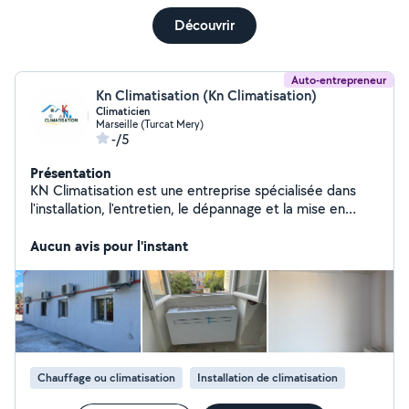
Découvrir
Auto-entrepreneur
Kn Climatisation (Kn Climatisation)
Climaticien
Marseille (Turcat Mery)
-/5
Présentation
KN Climatisation est une entreprise spécialisée dans
l'installation, l'entretien, le dépannage et la mise en
service de systèmes de climatisation et de pompes à
chaleur à Marseille et dans les Bouches-du-Rhône.
Aucun avis pour l'instant
Chauffage ou climatisation
Installation de climatisation