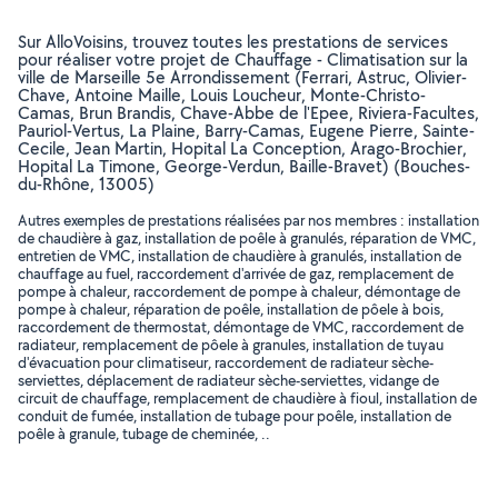
Sur AlloVoisins, trouvez toutes les prestations de services
pour réaliser votre projet de Chauffage - Climatisation sur la
ville de Marseille 5e Arrondissement (Ferrari, Astruc, Olivier-
Chave, Antoine Maille, Louis Loucheur, Monte-Christo-
Camas, Brun Brandis, Chave-Abbe de l'Epee, Riviera-Facultes,
Pauriol-Vertus, La Plaine, Barry-Camas, Eugene Pierre, Sainte-
Cecile, Jean Martin, Hopital La Conception, Arago-Brochier,
Hopital La Timone, George-Verdun, Baille-Bravet) (Bouches-
du-Rhône, 13005)
Autres exemples de prestations réalisées par nos membres : installation
de chaudière à gaz, installation de poêle à granulés, réparation de VMC,
entretien de VMC, installation de chaudière à granulés, installation de
chauffage au fuel, raccordement d'arrivée de gaz, remplacement de
pompe à chaleur, raccordement de pompe à chaleur, démontage de
pompe à chaleur, réparation de poêle, installation de pôele à bois,
raccordement de thermostat, démontage de VMC, raccordement de
radiateur, remplacement de pôele à granules, installation de tuyau
d'évacuation pour climatiseur, raccordement de radiateur sèche-
serviettes, déplacement de radiateur sèche-serviettes, vidange de
circuit de chauffage, remplacement de chaudière à fioul, installation de
conduit de fumée, installation de tubage pour poêle, installation de
poêle à granule, tubage de cheminée, ..