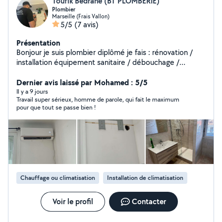
Toufik Bedrane (BT PLOMBERIE)
Plombier
Marseille (Frais Vallon)
5/5
(7 avis)
Présentation
Bonjour je suis plombier diplômé je fais : rénovation /
installation équipement sanitaire / débouchage /
passage caméra / installation des cuisines équipées /
installation chauffage et chaudière / installation des
Dernier avis laissé par Mohamed : 5/5
climatiseurs.
Il y a 9 jours
Travail super sérieux, homme de parole, qui fait le maximum
pour que tout se passe bien !
Chauffage ou climatisation
Installation de climatisation
Voir le profil
Contacter