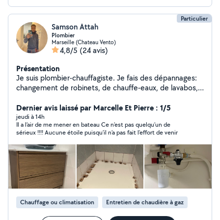
Particulier
Samson Attah
Plombier
Marseille (Chateau Vento)
4,8/5
(24 avis)
Présentation
Je suis plombier-chauffagiste. Je fais des dépannages:
changement de robinets, de chauffe-eaux, de lavabos,
de colonnes de douche, WC, etc. Je parle également
anglais si besoin.
Dernier avis laissé par Marcelle Et Pierre : 1/5
jeudi à 14h
Il a l’air de me mener en bateau Ce n’est pas quelqu’un de
sérieux !!!! Aucune étoile puisqu’il n’a pas fait l’effort de venir
Chauffage ou climatisation
Entretien de chaudière à gaz