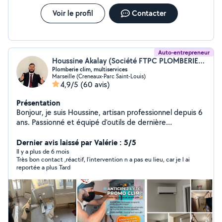
Voir le profil
Contacter
Auto-entrepreneur
Houssine Akalay (Société FTPC PLOMBERIE, CLIMATISATION)
Plomberie clim, multiservices
Marseille (Creneaux-Parc Saint-Louis)
4,9/5
(60 avis)
Présentation
Bonjour, je suis Houssine, artisan professionnel depuis 6
ans. Passionné et équipé d'outils de dernière
génération, je garantis un travail soigné et assuré pour
votre tranquillité. Mes Services : Plomberie : Installation,
Dernier avis laissé par Valérie : 5/5
réparation fuites, sanitaires (WC, douche, évier) et
Il y a plus de 6 mois
Très bon contact ,réactif, l'intervention n a pas eu lieu, car je l ai
réseaux d'évacuation. Chauffage : Entretien et pose de
reportée a plus Tard
chaudières, chauffe-eau, PAC et poêles à granulés.
Climatisation : Pose, diagnostic de panne et dépannage
rapide. Pourquoi me choisir ? 13 ans d'expérience : Un
savoir-faire solide. Professionnel Assuré : Travail en
toute sécurité. Sérieux & Propreté : Chantier propre et
finitions de qualité. Disponible rapidement sur