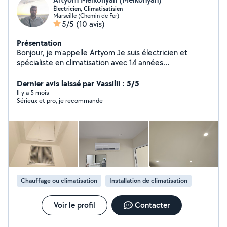
Électricien, Climatisatisien
Marseille (Chemin de Fer)
5/5
(10 avis)
Présentation
Bonjour, je m'appelle Artyom Je suis électricien et
spécialiste en climatisation avec 14 années
d'expérience. Je propose mes services pour
installations, réparations, dépannages et entretiens.
Dernier avis laissé par Vassilii : 5/5
Disponible rapidement, sérieux et professionnel, je
Il y a 5 mois
Sérieux et pro, je recommande
m'adapte à vos besoins et à votre budget. N'hésitez pas
à me contacter pour un devis gratuit ou des conseils
personnalisés !
Chauffage ou climatisation
Installation de climatisation
Voir le profil
Contacter