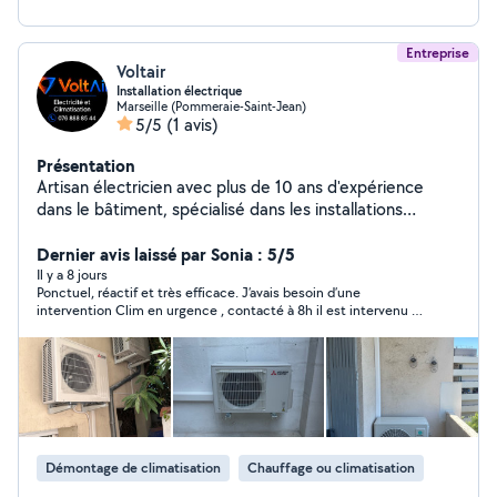
Entreprise
Voltair
Installation électrique
Marseille (Pommeraie-Saint-Jean)
5/5
(1 avis)
Présentation
Artisan électricien avec plus de 10 ans d'expérience
dans le bâtiment, spécialisé dans les installations
électriques complètes en neuf et en rénovation. J'ai une
solide expérience dans la réalisation d'installations
Dernier avis laissé par Sonia : 5/5
électriques pour des maisons individuelles, des
Il y a 8 jours
Ponctuel, réactif et très efficace. J’avais besoin d’une
immeubles résidentiels et des bâtiments comprenant
intervention Clim en urgence , contacté à 8h il est intervenu à
plusieurs logements, de la mise en place des réseaux
12h. Je recommande vivement. Le tarif était correct et la
jusqu'aux finitions, dans le respect des normes en
prestation a été parfaitement réalisée.
vigueur. J'interviens également pour l'installation et la
mise en service de systèmes de climatisation, ainsi que
pour le montage de cuisines. Je réalise aussi divers
travaux de peinture et de rénovation selon les besoins
de mes clients. Sérieux, ponctuel et soigneux, je
Démontage de climatisation
Chauffage ou climatisation
m'engage à fournir un travail de qualité, que ce soit pour