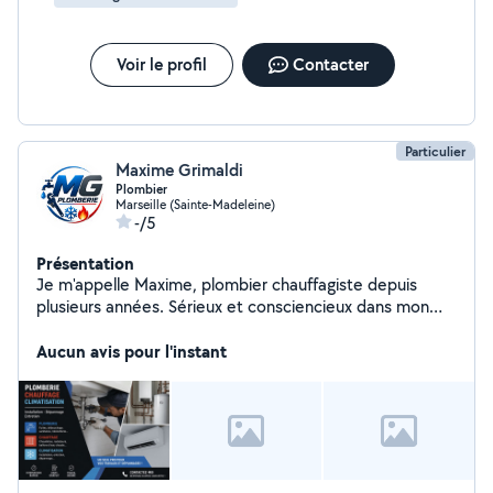
Voir le profil
Contacter
Particulier
Maxime Grimaldi
Plombier
Marseille (Sainte-Madeleine)
-/5
Présentation
Je m'appelle Maxime, plombier chauffagiste depuis
plusieurs années. Sérieux et consciencieux dans mon
travail, je suis disponible pour vous aider dans tous vos
projets. J'interviens pour tous travaux et dépannages en
Aucun avis pour l'instant
plomberie sanitaire, chauffage et climatisation.
Intervention rapide, travail soigné et conseils
personnalisés pour vos installations ou réparations.