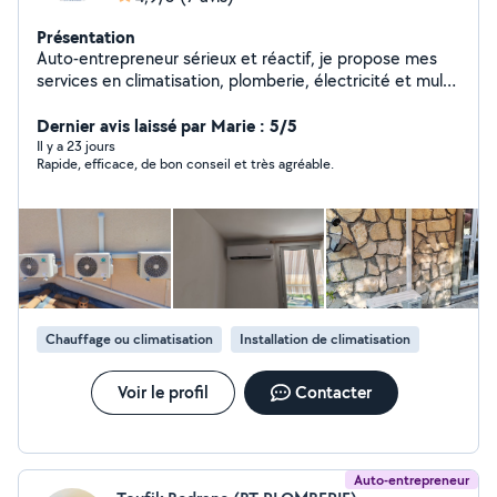
Présentation
Auto-entrepreneur sérieux et réactif, je propose mes
services en climatisation, plomberie, électricité et multi-
services pour particuliers et professionnels. Installation
et dépannage de climatisation. Travaux de plomberie et
Dernier avis laissé par Marie : 5/5
recherche de fuite. Petits travaux d'électricité et
Il y a 23 jours
Rapide, efficace, de bon conseil et très agréable.
dépannage Montage, réparation et entretien divers
Intervention rapide et travail soigné Basé dans la région
j'interviens avec professionnalisme pour tous vos
besoins en dépannage, pose et entretien. Devis rapide
et conseils personnalisés Travail propre, efficace et à
prix raisonnable Facebook : Jc Julien Coppè
Chauffage ou climatisation
Installation de climatisation
Voir le profil
Contacter
Auto-entrepreneur