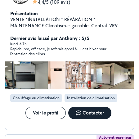
4,4/5
(109 avis)
Présentation
VENTE *INSTALLATION * RÉPARATION *
MAINTENANCE Climatiseur: gainable. Central. VRV.
Roof. CTA .Split.... Chambres froide positif négatif
Appareils de refroidissement et congélation plomberie
Dernier avis laissé par Anthony : 5/5
chaudière Chauffage Four électrique Peintre/plaquiste
lundi à 7h
Rapide, pro, efficace, je referais appel à lui cet hiver pour
multiservices » étanchéité installation nouvelle cuisine
l'entretien des clims.
Chauffage ou climatisation
Installation de climatisation
Voir le profil
Contacter
Auto-entrepreneur