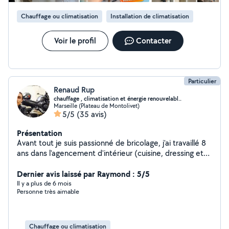
[MARSEILLE] et ses environs. Contactez-moi via la
Chauffage ou climatisation
Installation de climatisation
plateforme pour un devis ou une intervention !
Voir le profil
Contacter
Particulier
Renaud Rup
chauffage , climatisation et énergie renouvelabl..
Marseille (Plateau de Montolivet)
5/5
(35 avis)
Présentation
Avant tout je suis passionné de bricolage, j'ai travaillé 8
ans dans l'agencement d'intérieur (cuisine, dressing etc)
et suite à une reconversion pro j'exerce dans le domaine
de la climatisation, du chauffage et des énergies
Dernier avis laissé par Raymond : 5/5
renouvelables !A bientôt
Il y a plus de 6 mois
Personne très aimable
Chauffage ou climatisation