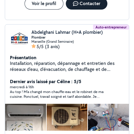
Voir le profil
Contacter
Auto-entrepreneur
Abdelghani Lahmar (H+A plombier)
Plombier
Marseille (Grand Seminaire)
5/5
(3 avis)
Présentation
Installation, réparation, dépannage et entretien des
réseaux d'eau, d'évacuation, de chauffage et de
climatisation. Installation et remplacement de chauffe-
eau, sanitaires (WC, lavabos, douches), robinetterie,
Dernier avis laissé par Céline : 5/5
recherche et réparation de fuites, installation des
mercredi à 16h
Au top ! M'a changé mon chauffe-eau et le robinet de ma
équipements de piscine (pompes, filtration, tuyauterie),
cuisine. Ponctuel, travail soigné et tarif abordable. Je
rénovation de salles de bains et petits travaux de
recommande !
bâtiment.