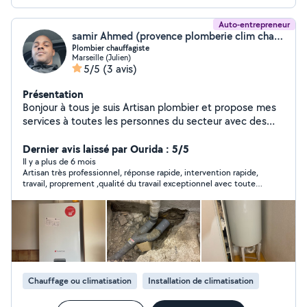
Auto-entrepreneur
samir Ahmed (provence plomberie clim chauffage)
Plombier chauffagiste
Marseille (Julien)
5/5
(3 avis)
Présentation
Bonjour à tous je suis Artisan plombier et propose mes
services à toutes les personnes du secteur avec des
tarifs corrects en cette période creuse je continue
d'assurer les missions d'intervention et de dépannages
Dernier avis laissé par Ourida : 5/5
d'urgences en cas de besoin vous pouvez me contacter
Il y a plus de 6 mois
Artisan très professionnel, réponse rapide, intervention rapide,
travail, proprement ,qualité du travail exceptionnel avec toutes
les explications pour qu’on comprenne ce qu’il fait et comment
il fait et pourquoi il le fait Personne de confiance et on peut voir
immédiatement que c’est un artisan compétent ,. Je le
recommande à 100 %. Merci, monsieur.
Chauffage ou climatisation
Installation de climatisation