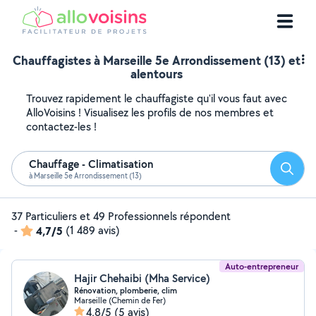
Chauffagistes à Marseille 5e Arrondissement (13) et
alentours
Trouvez rapidement le chauffagiste qu'il vous faut avec
AlloVoisins ! Visualisez les profils de nos membres et
contactez-les !
Chauffage - Climatisation
Reche
à Marseille 5e Arrondissement (13)
37 Particuliers et 49 Professionnels répondent
-
4,7/5
(1 489 avis)
Auto-entrepreneur
Hajir Chehaibi (Mha Service)
Rénovation, plomberie, clim
Marseille (Chemin de Fer)
4,8/5
(5 avis)