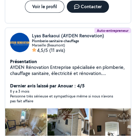
un petit dépannage ou un chantier complet. Mon
objectif est de proposer des solutions fiables, durables
Voir le profil
Contacter
et adaptées à chaque projet.
Auto-entrepreneur
Lyas Barkaoui (AYDEN Renovation)
Plomberie-sanitaire-chauffage
Marseille (Beaumont)
4,5/5
(11 avis)
Présentation
AYDEN Rénovation Entreprise spécialisée en plomberie,
chauffage sanitaire, électricité et rénovation.
Interventions rapides, travail soigné et sérieux.
Dernier avis laissé par Anouar : 4/5
Urgences 24h/24 7j/7 N'hésitez pas à nous contacter.
Il y a 3 mois
Personne très sérieuse et sympathique même si nous n'avons
pas fait affaire