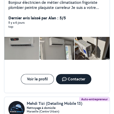
Bonjour électricien de métier climatisation frigoriste
plombier peintre plaquiste carreleur Je suis a votre
service pour tous travaux renovation pose cuisine
équipé carrelage Instalation de clim montage meuble
Dernier avis laissé par Alan : 5/5
peinture portail électrique plomberie dressing 20ans
Il y a 6 jours
top
dexpérience jai tous les outil nécessaire a votre service
travaille au top
Voir le profil
Contacter
Auto-entrepreneur
Mehdi Tizi (Detailing Mobile 13)
Nettoyage à domicile
Marseille (Centre Urbain)