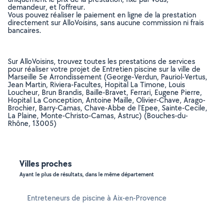
demandeur, et l’offreur.
Vous pouvez réaliser le paiement en ligne de la prestation
directement sur AlloVoisins, sans aucune commission ni frais
bancaires.
Sur AlloVoisins, trouvez toutes les prestations de services
pour réaliser votre projet de Entretien piscine sur la ville de
Marseille 5e Arrondissement (George-Verdun, Pauriol-Vertus,
Jean Martin, Riviera-Facultes, Hopital La Timone, Louis
Loucheur, Brun Brandis, Baille-Bravet, Ferrari, Eugene Pierre,
Hopital La Conception, Antoine Maille, Olivier-Chave, Arago-
Brochier, Barry-Camas, Chave-Abbe de l'Epee, Sainte-Cecile,
La Plaine, Monte-Christo-Camas, Astruc) (Bouches-du-
Rhône, 13005)
Villes proches
Ayant le plus de résultats, dans le même département
Entreteneurs de piscine à Aix-en-Provence