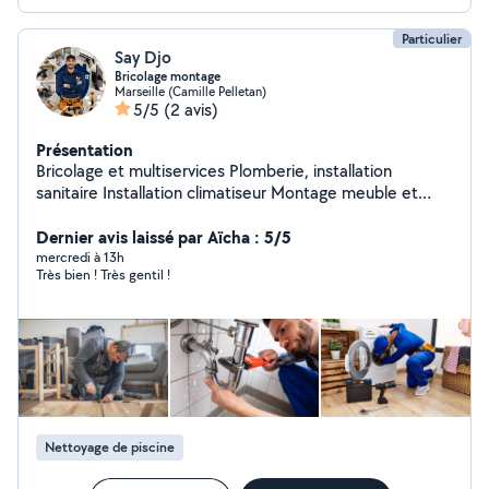
mon maximum pour vous aider.
Particulier
Say Djo
Bricolage montage
Marseille (Camille Pelletan)
5/5
(2 avis)
Présentation
Bricolage et multiservices Plomberie, installation
sanitaire Installation climatiseur Montage meuble et
démontage Triangle à rideaux Installer des lustres
Installer des plafonniers Fixer miroir mur Fixation support
Dernier avis laissé par Aïcha : 5/5
TV mural Accrocher des tableaux au mur Fixer des
mercredi à 13h
Très bien ! Très gentil !
étagères Installation de force de placard Enlever et
refaire les joints en silicone de salle de bain Joint de
carrelage de salle de bain Boucher les trous dans les
murs Réparation une e fissure murale Changer un
robinet, Pose de barre de douche Changer des
poignées de porte
Nettoyage de piscine