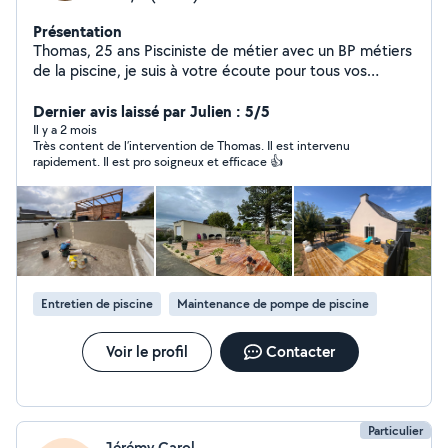
Présentation
Thomas, 25 ans Pisciniste de métier avec un BP métiers
de la piscine, je suis à votre écoute pour tous vos
projets. Au plaisir d'échanger avec vous ! O61O17942O (
Message avec demande par sms )
Dernier avis laissé par Julien : 5/5
Il y a 2 mois
Très content de l’intervention de Thomas. Il est intervenu
rapidement. Il est pro soigneux et efficace 👍
Entretien de piscine
Maintenance de pompe de piscine
Voir le profil
Contacter
Particulier
Jérémy Carol