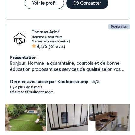
Voir le profil
Contacter
Particulier
Thomas Arlot
Homme à tout faire
Marseille (Pauriol-Vertus)
4,4/5
(61 avis)
Présentation
Bonjour, Homme la quarantaine, courtois et de bonne
éducation proposant ses services de qualité selon vos
besoins. A disposition pour toutes questions
éventuelles. N'hésitez pas à me téléphoner
Dernier avis laissé par Kouloussoumy : 5/5
directement ! Au plaisir de pouvoir vous aider ... Tom
Il y a plus de 6 mois
très réactif vraiment merci