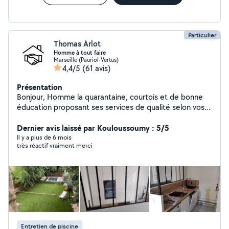
Particulier
Thomas Arlot
Homme à tout faire
Marseille (Pauriol-Vertus)
4,4/5
(61 avis)
Présentation
Bonjour, Homme la quarantaine, courtois et de bonne
éducation proposant ses services de qualité selon vos
besoins. A disposition pour toutes questions
éventuelles. N'hésitez pas à me téléphoner
Dernier avis laissé par Kouloussoumy : 5/5
directement ! Au plaisir de pouvoir vous aider ... Tom
Il y a plus de 6 mois
très réactif vraiment merci
Entretien de piscine