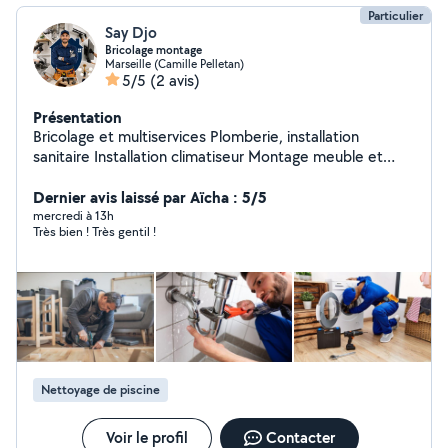
Particulier
Say Djo
Bricolage montage
Marseille (Camille Pelletan)
5/5
(2 avis)
Présentation
Bricolage et multiservices Plomberie, installation
sanitaire Installation climatiseur Montage meuble et
démontage Triangle à rideaux Installer des lustres
Installer des plafonniers Fixer miroir mur Fixation support
Dernier avis laissé par Aïcha : 5/5
TV mural Accrocher des tableaux au mur Fixer des
mercredi à 13h
Très bien ! Très gentil !
étagères Installation de force de placard Enlever et
refaire les joints en silicone de salle de bain Joint de
carrelage de salle de bain Boucher les trous dans les
murs Réparation une e fissure murale Changer un
robinet, Pose de barre de douche Changer des
poignées de porte
Nettoyage de piscine
Voir le profil
Contacter