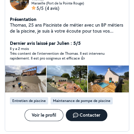
Marseille (Port de la Pointe Rouge)
5/5
(4 avis)
Présentation
Thomas, 25 ans Pisciniste de métier avec un BP métiers
de la piscine, je suis à votre écoute pour tous vos
projets. Au plaisir d'échanger avec vous ! O61O17942O (
Message avec demande par sms )
Dernier avis laissé par Julien : 5/5
Il y a 2 mois
Très content de l’intervention de Thomas. Il est intervenu
rapidement. Il est pro soigneux et efficace 👍
Entretien de piscine
Maintenance de pompe de piscine
Voir le profil
Contacter