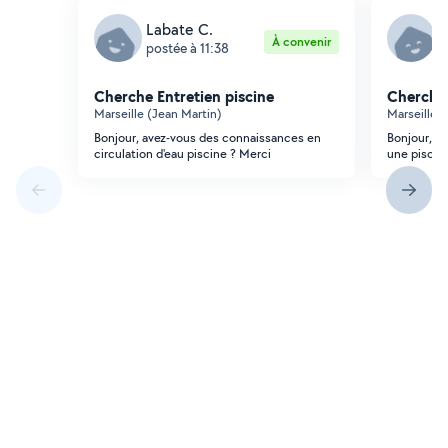
Labate C.
M
À convenir
postée à 11:38
p
Cherche Entretien piscine
Cherche 
Marseille (Jean Martin)
Marseille 
Bonjour, avez-vous des connaissances en
Bonjour, à 
circulation d'eau piscine ? Merci
une piscin