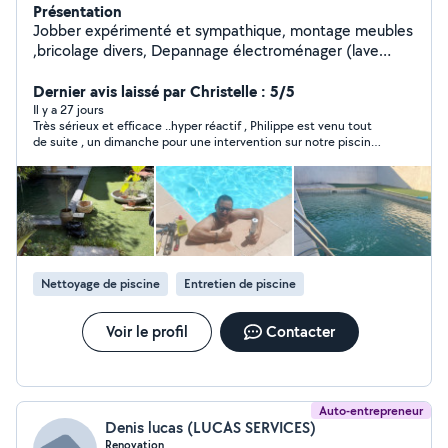
Présentation
Jobber expérimenté et sympathique, montage meubles
,bricolage divers, Depannage électroménager (lave
vaisselle, lave linge, mécanisme wc , robinetterie fuite ,
débouchage évier , montage de meubles, pose tringle ,
Dernier avis laissé par Christelle : 5/5
pose four, lave vaisselle etc Également pisciniste de
Il y a 27 jours
Très sérieux et efficace ..hyper réactif , Philippe est venu tout
formation ´ pour entretien bassin , filtre à sable , pompe,
de suite , un dimanche pour une intervention sur notre piscine
entretien de jardin, platantation , pose grillage brise vue
. il s est déplacé une deuxième fois et a trouvé la solution. vous
, hésitez pas , tres expérimenté. Souvent disponible n
pouvez lui faire confiance a 100%
hésitez pas à poser vos questions Visitez mon profil=
travail au forfait
Nettoyage de piscine
Entretien de piscine
Voir le profil
Contacter
Auto-entrepreneur
Denis lucas (LUCAS SERVICES)
Renovation