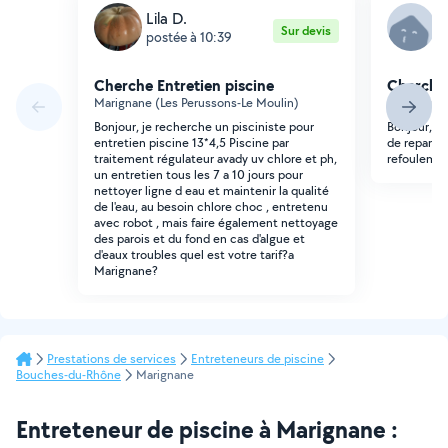
Lila D.
S
Sur devis
postée à 10:39
p
Cherche Entretien piscine
Cherche 
Marignane (Les Perussons-Le Moulin)
Marignane (
Bonjour, je recherche un pisciniste pour
Bonjour, je
entretien piscine 13*4,5 Piscine par
de reparer
traitement régulateur avady uv chlore et ph,
refoulement
un entretien tous les 7 a 10 jours pour
nettoyer ligne d eau et maintenir la qualité
de l'eau, au besoin chlore choc , entretenu
avec robot , mais faire également nettoyage
des parois et du fond en cas d'algue et
d'eaux troubles quel est votre tarif?a
Marignane?
Prestations de services
Entreteneurs de piscine
Bouches-du-Rhône
Marignane
Entreteneur de piscine à Marignane :