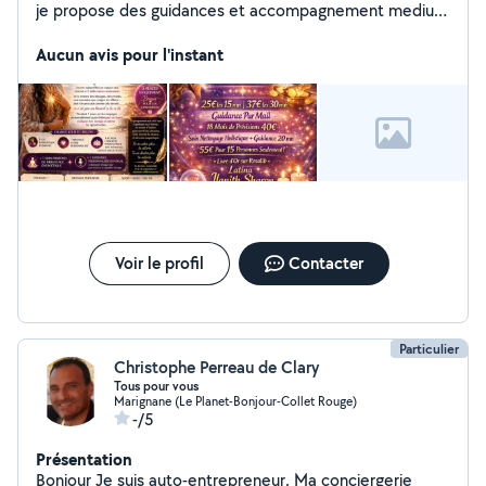
je propose des guidances et accompagnement medium
de naissance cette faculté m aide ds mes aides pour la
gestión des émotions et repondre á vos questions de
Aucun avis pour l'instant
voyance ,Mon livre est dispo sur kang .fr ,mes Avis ,je
peux vous offrir un lien essai 6mn consultation
Voir le profil
Contacter
Particulier
Christophe Perreau de Clary
Tous pour vous
Marignane (Le Planet-Bonjour-Collet Rouge)
-/5
Présentation
Bonjour Je suis auto-entrepreneur. Ma conciergerie