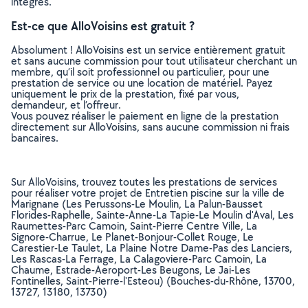
intégrés.
Est-ce que AlloVoisins est gratuit ?
Absolument ! AlloVoisins est un service entièrement gratuit
et sans aucune commission pour tout utilisateur cherchant un
membre, qu’il soit professionnel ou particulier, pour une
prestation de service ou une location de matériel. Payez
uniquement le prix de la prestation, fixé par vous,
demandeur, et l’offreur.
Vous pouvez réaliser le paiement en ligne de la prestation
directement sur AlloVoisins, sans aucune commission ni frais
bancaires.
Sur AlloVoisins, trouvez toutes les prestations de services
pour réaliser votre projet de Entretien piscine sur la ville de
Marignane (Les Perussons-Le Moulin, La Palun-Bausset
Florides-Raphelle, Sainte-Anne-La Tapie-Le Moulin d'Aval, Les
Raumettes-Parc Camoin, Saint-Pierre Centre Ville, La
Signore-Charrue, Le Planet-Bonjour-Collet Rouge, Le
Carestier-Le Taulet, La Plaine Notre Dame-Pas des Lanciers,
Les Rascas-La Ferrage, La Calagoviere-Parc Camoin, La
Chaume, Estrade-Aeroport-Les Beugons, Le Jai-Les
Fontinelles, Saint-Pierre-l'Esteou) (Bouches-du-Rhône, 13700,
13727, 13180, 13730)