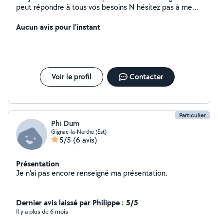
peut répondre à tous vos besoins N hésitez pas à me
contacter... Travaux Rénovation. Jardin Promenades
Courses Réparations électroménager... Besoins
Aucun avis pour l'instant
spécifiques Ect... Entretien véhicule Mécanique
Électronique Électricité Conseils en tous genres...
Cordialement Christophe
Voir le profil
Contacter
Particulier
Phi Dum
Gignac-la-Nerthe (Est)
5/5
(6 avis)
Présentation
Je n'ai pas encore renseigné ma présentation.
Dernier avis laissé par Philippe : 5/5
Il y a plus de 6 mois