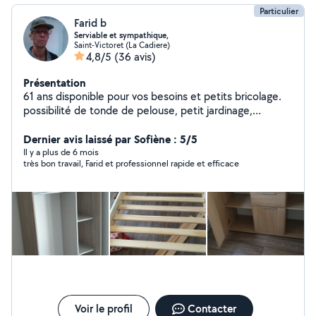
Particulier
Farid b
Serviable et sympathique,
Saint-Victoret (La Cadiere)
4,8/5
(36 avis)
Présentation
61 ans disponible pour vos besoins et petits bricolage.
possibilité de tonde de pelouse, petit jardinage,
évacuation déchets,et beaucoup de bricolage,
accompagnement en véhicule,n hésiter pas à me
Dernier avis laissé par Sofiène : 5/5
contacter Merci
Il y a plus de 6 mois
très bon travail, Farid et professionnel rapide et efficace
Voir le profil
Contacter