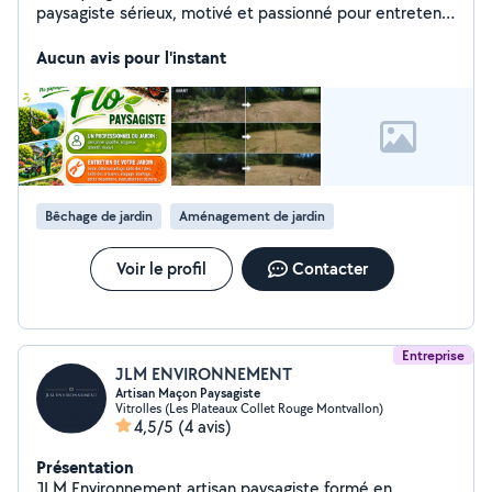
paysagiste sérieux, motivé et passionné pour entretenir
vos espaces verts ? Je vous propose mes services :
Tonte de pelouse Débroussaillage Taille de haies et
Aucun avis pour l'instant
d'arbustes Élagage Petite maçonnerie extérieure ️
Évacuation des déchets verts Intervention ponctuelle
ou contrat d'entretien annuel Travail soigné Devis gratuit
Déplacement rapide Bénéficiez de 50 % de crédit
d'impôt selon les conditions en vigueur N'hésitez pas à
me contacter en message privé ou par téléphone pour
un devis gratuit.
Bêchage de jardin
Aménagement de jardin
Voir le profil
Contacter
Entreprise
JLM ENVIRONNEMENT
Artisan Maçon Paysagiste
Vitrolles (Les Plateaux Collet Rouge Montvallon)
4,5/5
(4 avis)
Présentation
JLM Environnement artisan paysagiste formé en