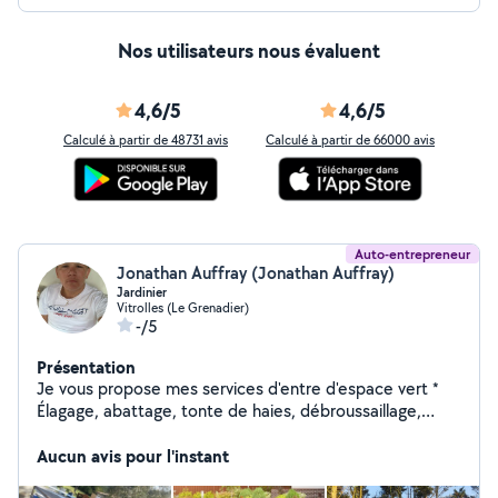
Nos utilisateurs nous évaluent
4,6/5
4,6/5
Calculé à partir de 48731 avis
Calculé à partir de 66000 avis
Auto-entrepreneur
Jonathan Auffray (Jonathan Auffray)
Jardinier
Vitrolles (Le Grenadier)
-/5
Présentation
Je vous propose mes services d'entre d'espace vert *
Élagage, abattage, tonte de haies, débroussaillage,
création Je suis disponible 7j/7 et 24h/24h. Je me
déplace sur Marseille et tous les alentours.
Aucun avis pour l'instant