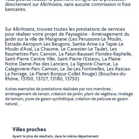
directement sur AlloVoisins, sans aucune commission ni frais
bancaires.
Sur AlloVoisins, trouvez toutes les prestations de services
pour réaliser votre projet de Paysagiste - Aménagement du
jardin sur la ville de Marignane (Les Perussons-Le Moulin,
Estrade-Aeroport-Les Beugons, Sainte-Anne-La Tapie-Le
Moulin d'Aval, La Chaume, Le Carestier-Le Taulet, Les
Raumettes-Parc Camoin, La Palun-Bausset Florides-Raphelle,
Saint-Pierre Centre Ville, Saint-Pierre-l'Esteou, La Plaine
Notre Dame-Pas des Lanciers, La Signore-Charrue, La
Calagoviere-Parc Camoin, Le Jai-Les Fontinelles, Les Rascas-
La Ferrage, Le Planet-Bonjour-Collet Rouge) (Bouches-du-
Rhône, 13700, 13727, 13180, 13730)
Autres exemples de prestations réalisées par nos membres :
aménagement de terrain, création de jardin, plant de végétaux, nivelage
de terrrain, pose de gazon synthétique, création de pelouse en gazon
naturel, ..
Villes proches
Ayant le plus de résultats, dans le même département