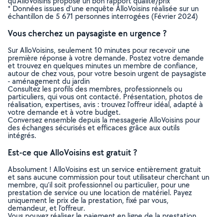
qu’AlloVoisins propose un bon rapport qualité/prix
* Données issues d’une enquête AlloVoisins réalisée sur un
échantillon de 5 671 personnes interrogées (Février 2024)
Vous cherchez un paysagiste en urgence ?
Sur AlloVoisins, seulement 10 minutes pour recevoir une
première réponse à votre demande. Postez votre demande
et trouvez en quelques minutes un membre de confiance,
autour de chez vous, pour votre besoin urgent de paysagiste
- aménagement du jardin
Consultez les profils des membres, professionnels ou
particuliers, qui vous ont contacté. Présentation, photos de
réalisation, expertises, avis : trouvez l'offreur idéal, adapté à
votre demande et à votre budget.
Conversez ensemble depuis la messagerie AlloVoisins pour
des échanges sécurisés et efficaces grâce aux outils
intégrés.
Est-ce que AlloVoisins est gratuit ?
Absolument ! AlloVoisins est un service entièrement gratuit
et sans aucune commission pour tout utilisateur cherchant un
membre, qu’il soit professionnel ou particulier, pour une
prestation de service ou une location de matériel. Payez
uniquement le prix de la prestation, fixé par vous,
demandeur, et l’offreur.
Vous pouvez réaliser le paiement en ligne de la prestation