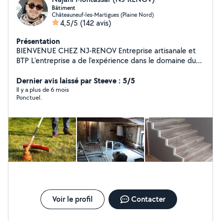
Bâtiment
Châteauneuf-les-Martigues (Plaine Nord)
4,5/5
(142 avis)
Présentation
BIENVENUE CHEZ NJ-RENOV Entreprise artisanale et
BTP L'entreprise a de l'expérience dans le domaine du
BTP ainsi qu'en peinture et maçonnerie
Dernier avis laissé par Steeve : 5/5
Il y a plus de 6 mois
Ponctuel.
Voir le profil
Contacter