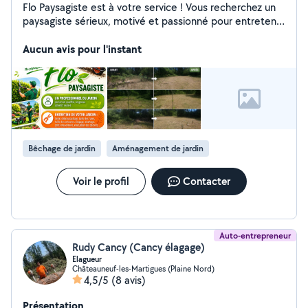
Flo Paysagiste est à votre service ! Vous recherchez un
paysagiste sérieux, motivé et passionné pour entretenir
vos espaces verts ? Je vous propose mes services :
Tonte de pelouse Débroussaillage Taille de haies et
Aucun avis pour l'instant
d'arbustes Élagage Petite maçonnerie extérieure ️
Évacuation des déchets verts Intervention ponctuelle
ou contrat d'entretien annuel Travail soigné Devis gratuit
Déplacement rapide Bénéficiez de 50 % de crédit
d'impôt selon les conditions en vigueur N'hésitez pas à
me contacter en message privé ou par téléphone pour
un devis gratuit.
Bêchage de jardin
Aménagement de jardin
Voir le profil
Contacter
Auto-entrepreneur
Rudy Cancy (Cancy élagage)
Elagueur
Châteauneuf-les-Martigues (Plaine Nord)
4,5/5
(8 avis)
Présentation