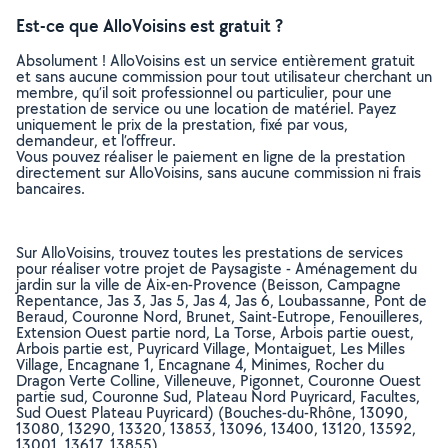
Est-ce que AlloVoisins est gratuit ?
Absolument ! AlloVoisins est un service entièrement gratuit
et sans aucune commission pour tout utilisateur cherchant un
membre, qu’il soit professionnel ou particulier, pour une
prestation de service ou une location de matériel. Payez
uniquement le prix de la prestation, fixé par vous,
demandeur, et l’offreur.
Vous pouvez réaliser le paiement en ligne de la prestation
directement sur AlloVoisins, sans aucune commission ni frais
bancaires.
Sur AlloVoisins, trouvez toutes les prestations de services
pour réaliser votre projet de Paysagiste - Aménagement du
jardin sur la ville de Aix-en-Provence (Beisson, Campagne
Repentance, Jas 3, Jas 5, Jas 4, Jas 6, Loubassanne, Pont de
Beraud, Couronne Nord, Brunet, Saint-Eutrope, Fenouilleres,
Extension Ouest partie nord, La Torse, Arbois partie ouest,
Arbois partie est, Puyricard Village, Montaiguet, Les Milles
Village, Encagnane 1, Encagnane 4, Minimes, Rocher du
Dragon Verte Colline, Villeneuve, Pigonnet, Couronne Ouest
partie sud, Couronne Sud, Plateau Nord Puyricard, Facultes,
Sud Ouest Plateau Puyricard) (Bouches-du-Rhône, 13090,
13080, 13290, 13320, 13853, 13096, 13400, 13120, 13592,
13001, 13617, 13855)