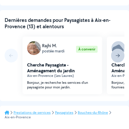
Dernières demandes pour Paysagistes à Aix-en-
Provence (13) et alentours
Rajhi M.
Q
À convenir
postée mardi
p
Cherche Paysagiste -
Cherche 
Aménagement du jardin
Aménage
Aix-en-Provence (Les Lauves)
Aix-en-Pro
Bonjour, je recherche les services d'un
Bonjour, J
paysagiste pour mon jardin.
fournies) 
Prestations de services
Paysagistes
Bouches-du-Rhône
Aix-en-Provence