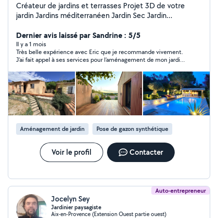
Créateur de jardins et terrasses Projet 3D de votre
jardin Jardins méditerranéen Jardin Sec Jardin
Contemporain Jardin exotique Plantation : arbre / massif
Terrasse : bois / dalle sur plot / Grès Seram Gazon : en
Dernier avis laissé par Sandrine : 5/5
plaque / Semi / Synthétique Arrosage : Asperseur /
Il y a 1 mois
Très belle expérience avec Eric que je recommande vivement.
Goutte à goutte / Capillaire Maçonnerie paysagère :
J’ai fait appel à ses services pour l’aménagement de mon jardin :
Pavage, allée, Bordure, Muret, Poolhouse Terrain de
plantations, pergola, espace aménagé ouvert, chalet de jardin,
pétanque Menuiserie : Clôture, Portail, Terrasse
arrosage … Le résultat correspond pleinement à mes attentes.
Eclairage : Spot, réseau électrique Coordination et
Sérieux, à l’écoute, disponible, de très bons conseils et
efficace. Suivi impeccable du chantier. Il a également fait appel
conception : permis de construire, coordination quand
à des artisans très compétents, pour intervenir notamment sur
interaction avec promoteur, entreprise générale,
la charpente et l’électricité. Eric est un excellent professionnel
constructeur de maison, etc
et une belle personne humainement.
Aménagement de jardin
Pose de gazon synthétique
Voir le profil
Contacter
Auto-entrepreneur
Jocelyn Sey
Jardinier paysagiste
Aix-en-Provence (Extension Ouest partie ouest)