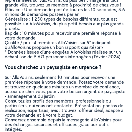
représentées sur AlloVoisins, du plus petit village à la plus
grande ville, trouvez un membre à proximité de chez vous !
Efficace : Une demande postée toutes les 10 secondes, 3.6
millions de demandes postées par an
Généraliste : 1 250 types de besoins différents, tout est
possible sur AlloVoisins, du plus petit besoin aux plus grands
projets.
Rapide : 10 minutes pour recevoir une première réponse à
votre demande
Qualité / prix : 4 membres AlloVoisins sur 5* indiquent
qu’AlloVoisins propose un bon rapport qualité/prix
* Données issues d’une enquête AlloVoisins réalisée sur un
échantillon de 5 671 personnes interrogées (Février 2024)
Vous cherchez un paysagiste en urgence ?
Sur AlloVoisins, seulement 10 minutes pour recevoir une
première réponse à votre demande. Postez votre demande
et trouvez en quelques minutes un membre de confiance,
autour de chez vous, pour votre besoin urgent de paysagiste
- aménagement du jardin
Consultez les profils des membres, professionnels ou
particuliers, qui vous ont contacté. Présentation, photos de
réalisation, expertises, avis : trouvez l'offreur idéal, adapté à
votre demande et à votre budget.
Conversez ensemble depuis la messagerie AlloVoisins pour
des échanges sécurisés et efficaces grâce aux outils
intégrés.