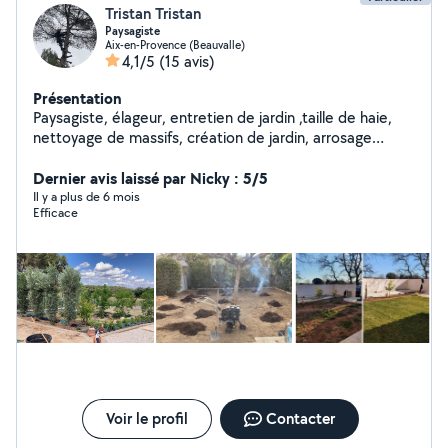
Tristan Tristan
Paysagiste
Aix-en-Provence (Beauvalle)
4,1/5
(15 avis)
Présentation
Paysagiste, élageur, entretien de jardin ,taille de haie,
nettoyage de massifs, création de jardin, arrosage
automatique, création de pelouse, débroussaillage,
Dernier avis laissé par Nicky : 5/5
élagage Abbatage. -50% déductible de vos impôts.
Il y a plus de 6 mois
Efficace
Voir le profil
Contacter