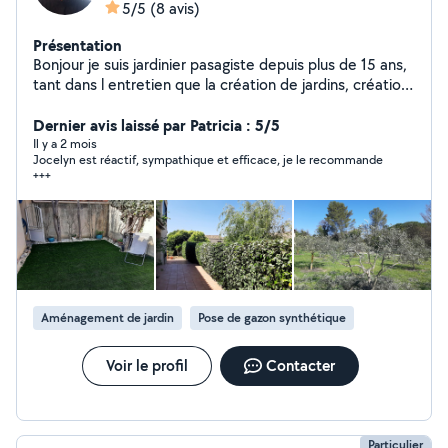
5/5
(8 avis)
Présentation
Bonjour je suis jardinier pasagiste depuis plus de 15 ans,
tant dans l entretien que la création de jardins, création
de gazons, arrosage automatique, plantations,
debroussaillage, tailles, clôtures, gazon synthétique....et
Dernier avis laissé par Patricia : 5/5
également bon bricoleur et ai d'autres cordes à mon
Il y a 2 mois
Jocelyn est réactif, sympathique et efficace, je le recommande
arc...
+++
Aménagement de jardin
Pose de gazon synthétique
Voir le profil
Contacter
Particulier