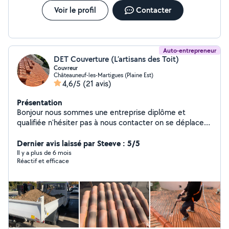
Voir le profil
Contacter
Auto-entrepreneur
DET Couverture (L’artisans des Toit)
Couvreur
Châteauneuf-les-Martigues (Plaine Est)
4,6/5
(21 avis)
Présentation
Bonjour nous sommes une entreprise diplôme et
qualifiée n'hésiter pas à nous contacter on se déplace
dans toute les bouches-du-Rhône Inspection toiture &
Dernier avis laissé par Steeve : 5/5
Devis GRATUIT Entreprise père & fils
Il y a plus de 6 mois
Réactif et efficace