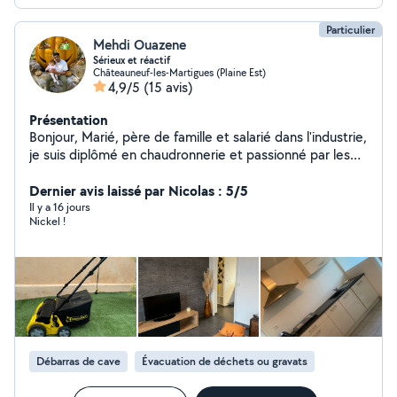
Particulier
Mehdi Ouazene
Sérieux et réactif
Châteauneuf-les-Martigues (Plaine Est)
4,9/5
(15 avis)
Présentation
Bonjour, Marié, père de famille et salarié dans l'industrie,
je suis diplômé en chaudronnerie et passionné par les
travaux manuels. J'ai réalisé la rénovation complète de
mon appartement : carrelage, cuisine, placo, peinture,
Dernier avis laissé par Nicolas : 5/5
dressing et divers aménagements intérieurs. Sérieux,
Il y a 16 jours
Nickel !
minutieux et appliqué, je m'engage à fournir un travail
propre et soigné avec le souci du détail. J'interviens
pour le montage de meubles, les petits travaux, les
réparations, l'aménagement intérieur et divers travaux
de bricolage. Ponctuel, fiable et respectueux, je mets
un point d'honneur à honorer mes engagements et à
satisfaire les personnes qui me font confiance. N'hésitez
pas à me contacter pour discuter de votre projet. Belle
Débarras de cave
Évacuation de déchets ou gravats
journée Mehdi