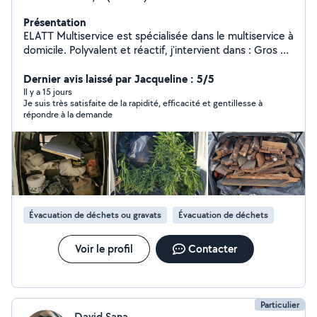
Présentation
ELATT Multiservice est spécialisée dans le multiservice à
domicile. Polyvalent et réactif, j'intervient dans : Gros et
petit travaux Bricolage Montage de meuble Entretien
extérieur et jardinage Peinture Débarras complet de
Dernier avis laissé par Jacqueline : 5/5
maisons, caves, greniers et garages Enlèvement de
Il y a 15 jours
Je suis très satisfaite de la rapidité, efficacité et gentillesse à
gravats et encombrant Etc.... Ma priorité : vous offrir un
répondre à la demande
service de qualité, rapide et soigné. ELATT Multiservice
s'adapte à vos besoins avec sérieux, efficacité et sens
du détail. Mon numero 06/18/46/64/74
Évacuation de déchets ou gravats
Évacuation de déchets
Voir le profil
Contacter
Particulier
David Sana