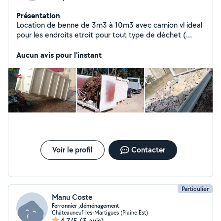
Présentation
Location de benne de 3m3 à 10m3 avec camion vl ideal
pour les endroits etroit pour tout type de déchet (
gravat, dib , bois ,végétaux, plastique, carton ... ) et
livraison de matériel ( parpaing , sable , melange a beton
Aucun avis pour l'instant
, gravier , meuble ...) n'hésitez pas à me contacter
professionnel ou particulier
Voir le profil
Contacter
Particulier
Manu Coste
Ferronnier ,déménagement
Châteauneuf-les-Martigues (Plaine Est)
4,7/5
(3 avis)