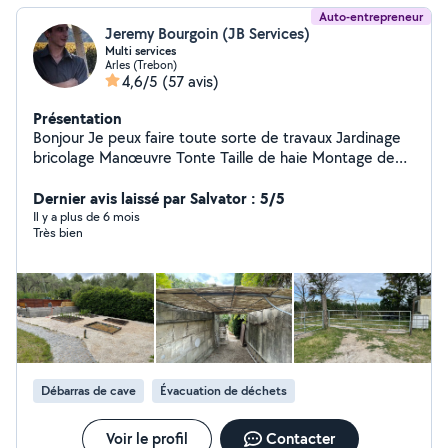
Auto-entrepreneur
Jeremy Bourgoin (JB Services)
Multi services
Arles (Trebon)
4,6/5
(57 avis)
Présentation
Bonjour Je peux faire toute sorte de travaux Jardinage
bricolage Manœuvre Tonte Taille de haie Montage de
meuble pergola carport Élagage Chauffeur Hésitez pas à
Dernier avis laissé par Salvator : 5/5
me solliciter Travail propre Sérieux et réactif
Il y a plus de 6 mois
Très bien
Débarras de cave
Évacuation de déchets
Voir le profil
Contacter