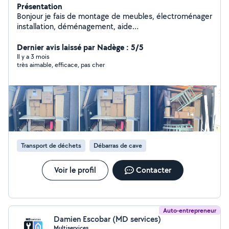
Présentation
Bonjour je fais de montage de meubles, électroménager
installation, déménagement, aide
déménagement,jardinage , travail bien soigné, travail
professionnel, je suis spécialisé dsns la couture , des
Dernier avis laissé par Nadège : 5/5
retouches , ourlets , toutes retouches , spécialisé en
Il y a 3 mois
très aimable, efficace, pas cher
haute couture, révision de machine à coudre et
réparation aussi.débarrasse des maisons, tondre un
jardin équipé avec matériel.
Transport de déchets
Débarras de cave
Voir le profil
Contacter
Auto-entrepreneur
Damien Escobar (MD services)
Multiservices