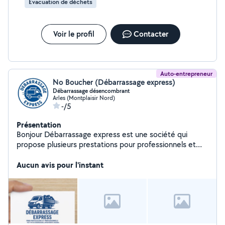
Évacuation de déchets
Voir le profil
Contacter
Auto-entrepreneur
No Boucher (Débarrassage express)
Débarrassage désencombrant
Arles (Montplaisir Nord)
-/5
Présentation
Bonjour Débarrassage express est une société qui
propose plusieurs prestations pour professionnels et
particuliers tout type debarrassage et encombrements
maisons,appartements,locaux,caves ,greniers, jardins
Aucun avis pour l'instant
gravats fins de travaux de chantier et un service de
nettoyage devis gratuit.