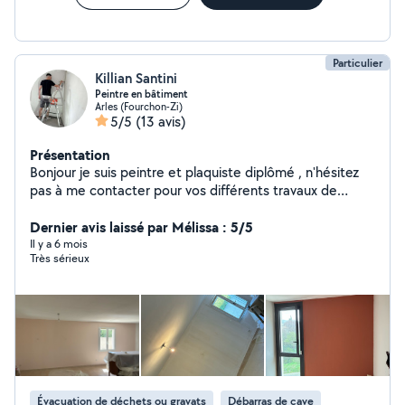
Particulier
Killian Santini
Peintre en bâtiment
Arles (Fourchon-Zi)
5/5
(13 avis)
Présentation
Bonjour je suis peintre et plaquiste diplômé , n'hésitez
pas à me contacter pour vos différents travaux de
peinture,pause de plaque de plâtre, plâtrerie, bande a
joints, ratissage,pause de parquet... Je suis aussi
Dernier avis laissé par Mélissa : 5/5
disponible pour l'évacuation de vos gravats ou autres, et
Il y a 6 mois
Très sérieux
déménagement...
Évacuation de déchets ou gravats
Débarras de cave