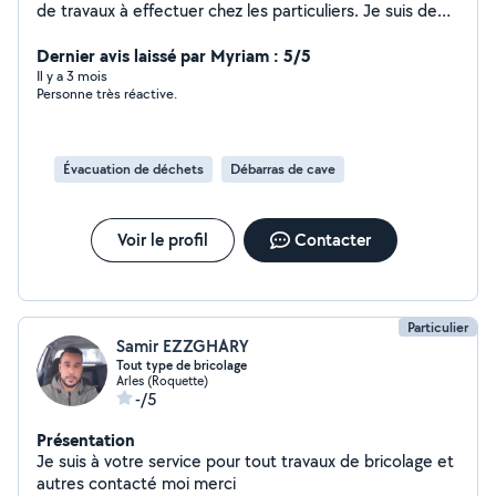
de travaux à effectuer chez les particuliers. Je suis de
arles et peux me déplacer. Je suis spécialisé en travaux
extérieurs (tonte, jardinage, élagage, etc.) et je peut
Dernier avis laissé par Myriam : 5/5
vous faire tous se qui est déménagement débarrassage
Il y a 3 mois
Personne très réactive.
touts types de maçonnerie etc.). Je possède le
matériel nécessaire pour ces travaux. Contactez moi,
vous ne serez pas déçus.
Évacuation de déchets
Débarras de cave
Voir le profil
Contacter
Particulier
Samir EZZGHARY
Tout type de bricolage
Arles (Roquette)
-/5
Présentation
Je suis à votre service pour tout travaux de bricolage et
autres contacté moi merci