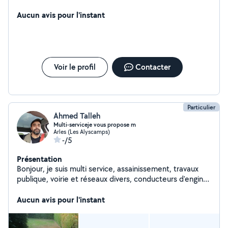
Aucun avis pour l'instant
Voir le profil
Contacter
Particulier
Ahmed Talleh
Multi-serviceje vous propose m
Arles (Les Alyscamps)
-/5
Présentation
Bonjour, je suis multi service, assainissement, travaux
publique, voirie et réseaux divers, conducteurs d'engins,
maçonnerie, plomberie. N'hésitez pas à me contacter
pour plus de détails. Cordialement
Aucun avis pour l'instant