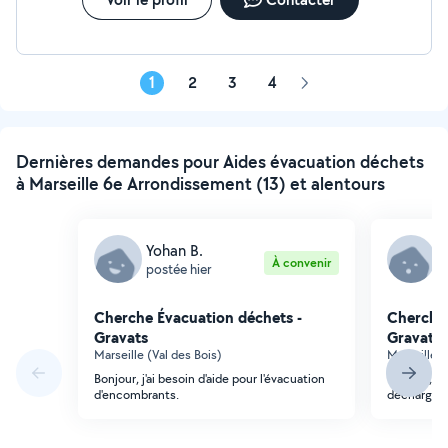
1
2
3
4
Page
suivante
Dernières demandes pour Aides évacuation déchets
à Marseille 6e Arrondissement (13) et alentours
Yohan B.
T
À convenir
postée hier
p
Cherche Évacuation déchets -
Cherche 
Gravats
Gravats
Marseille (Val des Bois)
Marseille 
Bonjour, j'ai besoin d'aide pour l'évacuation
Bonjour, Be
d'encombrants.
décharge 