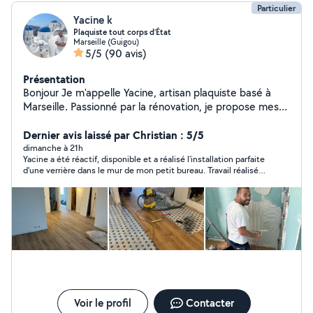
Particulier
Yacine k
Plaquiste tout corps d’État
Marseille (Guigou)
5/5
(90 avis)
Présentation
Bonjour Je m'appelle Yacine, artisan plaquiste basé à
Marseille. Passionné par la rénovation, je propose mes
services pour vos travaux : Pose de placo, cloisons et
faux plafonds Enduits, bandes et peinture Pose de
Dernier avis laissé par Christian : 5/5
parquet et carrelage Aménagement intérieur et finitions
dimanche à 21h
Yacine a été réactif, disponible et a réalisé l'installation parfaite
Mon objectif : un résultat propre, durable et à votre
d'une verrière dans le mur de mon petit bureau. Travail réalisé
goût Contactez-moi pour discuter de votre projet, je
dans la journée. Rendu magnifique.
réponds rapidement ! Vous pouvez jeter un œil à mes
avis clients (5) ainsi qu'à mes photos de réalisations
pour voir la qualité de mon travail. Yacine Artisan tout
corps d'état
Voir le profil
Contacter