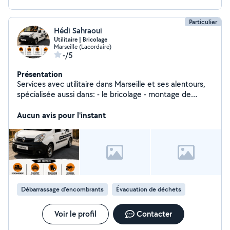
Particulier
Hédi Sahraoui
Utilitaire | Bricolage
Marseille (Lacordaire)
-/5
Présentation
Services avec utilitaire dans Marseille et ses alentours,
spécialisée aussi dans: - le bricolage - montage de
meubles en kit - évacuation de déchet/gravats - autres
services N'hésitez plus et contactez kangourou pour un
Aucun avis pour l'instant
travail propre efficace et à tarif plus que raisonnable
Débarrassage d'encombrants
Évacuation de déchets
Voir le profil
Contacter