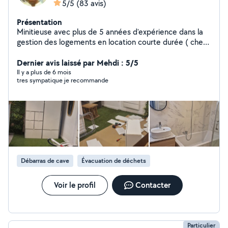
5/5
(83 avis)
Présentation
Minitieuse avec plus de 5 années d'expérience dans la
gestion des logements en location courte durée ( check
in, check out, ménage, linge, réappro,...), c'est avec
plaisir que je mettrai mes services à votre disposition. :)
Dernier avis laissé par Mehdi : 5/5
Je suis également disponible pour les ménages
Il y a plus de 6 mois
tres sympatique je recommande
ponctuels , ménages de fin de chantier, ménage de
logement insalubre... J'ai tout le matériel ménager pro (
aspirateur pro karcher, autolaveuse, lave vitre karcher,
nettoyeur haute pression karcher...) Au plaisir de
collaborer avec vous
Débarras de cave
Évacuation de déchets
Voir le profil
Contacter
Particulier