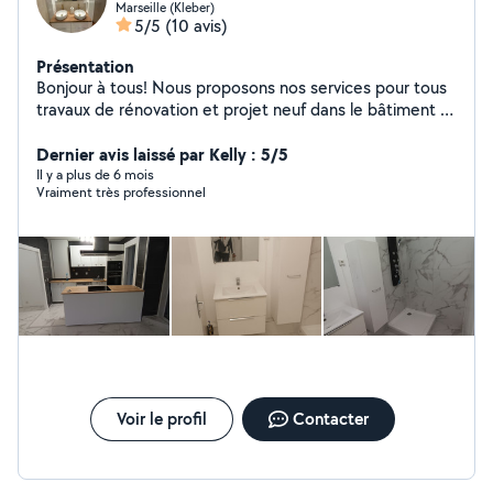
Marseille (Kleber)
5/5
(10 avis)
Présentation
Bonjour à tous! Nous proposons nos services pour tous
travaux de rénovation et projet neuf dans le bâtiment et
maison individuelle - Petite Maçonnerie -Rénovation -
Agrandissement -Surélévation -Démolition -Cloisons-
Dernier avis laissé par Kelly : 5/5
Isolation et faux-plafonds -Revêtement de sols et murs
Il y a plus de 6 mois
Vraiment très professionnel
( carrelage, sol pvc, sol stratifié, parquet) Plomberie -
sanitaire - Cuisine Peinture - Cage d'escalier Électricité
Piscine ( Terrassement et maçonnerie) Façade
Voir le profil
Contacter