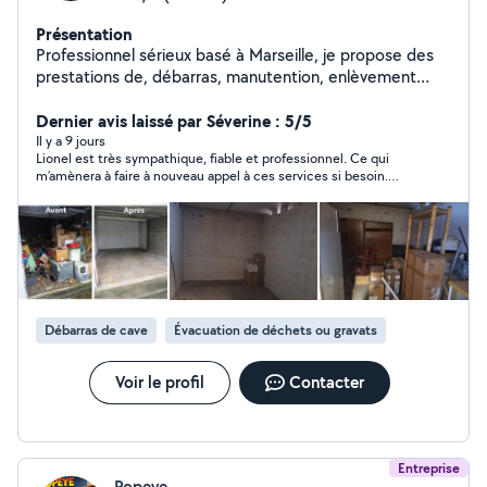
Présentation
Professionnel sérieux basé à Marseille, je propose des
prestations de, débarras, manutention, enlèvement
d'encombrants, gravats et passages en déchetterie sur
Marseille et alentours (Bouches-du-Rhône). Service
Dernier avis laissé par Séverine : 5/5
rapide, soigné et à prix raisonnable, avec devis clair à
Il y a 9 jours
Lionel est très sympathique, fiable et professionnel. Ce qui
l'avance. Petits budgets bienvenus : si vous pouvez aider
m’amènera à faire à nouveau appel à ces services si besoin.
à la manutention, je peux proposer des tarifs encore
Recommandation à 100%. Merci encore Lionel.
plus avantageux. Maison, appartement, cave, garage,
vide-grenier, objets HS ou à revaloriser : chaque
demande est étudiée avec sérieux. Contactez-moi par
téléphone ou SMS via l'application pour échanger
simplement sur vos besoins.
Débarras de cave
Évacuation de déchets ou gravats
Voir le profil
Contacter
Entreprise
Popeye