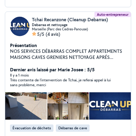
Auto-entrepreneur
Tchai Recanzone (Cleanup Debarras)
Debarras et nettoyage
Marseille (Parc des Cedres-Panouse)
5/5
(4 avis)
Présentation
NOS SERVICES DÉBARRAS COMPLET APPARTEMENTS
MAISONS CAVES GRENIERS NETTOYAGE APRÉS
DÉBARRAS OU TRAVAUX SITUATIONS COMPLEXES
LOGEMENTS INSALUBRES CAS EXTRÈMES GESTION
Dernier avis laissé par Marie Josee : 5/5
DES DÉCHETS ÉVACUATION EN DÉCHÉTERIE
Il y a 1 mois
Très contente de l'intervention de Tchai, je referai appel à lui
PROFESSIONNELLE NOS AVANTAGES DEVIS GRATUIT
sans problème, merci
& SANS SURPRISE INTERVENTION RAPIDE DANUS
TOUT DÉPARTEMENT SERVICE SOIGNÉ & DISCRET
RESPECT DES LIEUX & DE ENVIRONNEMENT
Évacuation de déchets
Débarras de cave