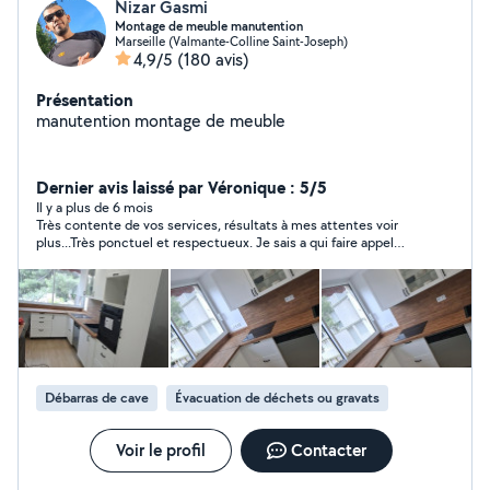
Nizar Gasmi
Montage de meuble manutention
Marseille (Valmante-Colline Saint-Joseph)
4,9/5
(180 avis)
Présentation
manutention montage de meuble
Dernier avis laissé par Véronique : 5/5
Il y a plus de 6 mois
Très contente de vos services, résultats à mes attentes voir
plus...Très ponctuel et respectueux. Je sais a qui faire appel
quand j'aurais besoin merci beaucoup. Bonne continuation a
vous.
Débarras de cave
Évacuation de déchets ou gravats
Voir le profil
Contacter