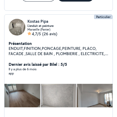
Particulier
Kostas Pipa
L'enduit et peinture
Marseille (Panier)
4,7/5
(26 avis)
Présentation
ENDUIT,FINITION,PONCAGE,PEINTURE, PLACO,
FACADE ,SALLE DE BAIN , PLOMBIERIE , ELECTRICITE,
DEMOLITION , CARRELAGE , MACONNERIE
RENOVATION TOUT CORPS ETAT
Dernier avis laissé par Bilel : 5/5
Il y a plus de 6 mois
app