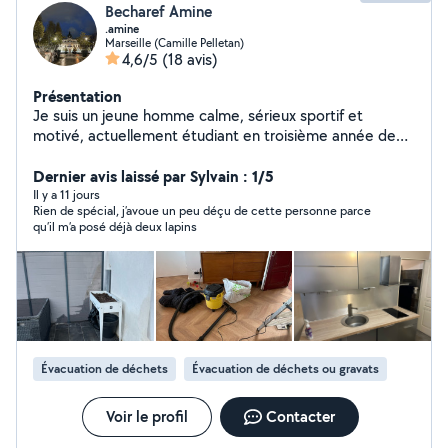
Becharef Amine
.amine
Marseille (Camille Pelletan)
4,6/5
(18 avis)
Présentation
Je suis un jeune homme calme, sérieux sportif et
motivé, actuellement étudiant en troisième année de
licence d'anglais. Passionné par le travail manuel, je
possède de compétences en bricolage et en
Dernier avis laissé par Sylvain : 1/5
maintenance, acquises au fil de mes nombreuses
Il y a 11 jours
Rien de spécial, j’avoue un peu déçu de cette personne parce
expériences. Autonome, appliqué et toujours prêt à
qu’il m’a posé déjà deux lapins
apprendre, je m'investis pleinement dans chaque
mission qui m'est confiée.
Évacuation de déchets
Évacuation de déchets ou gravats
Voir le profil
Contacter