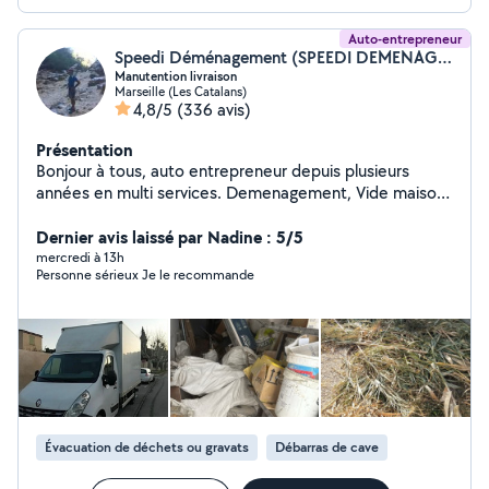
Auto-entrepreneur
Speedi Déménagement (SPEEDI DEMENAGEMENT)
Manutention livraison
Marseille (Les Catalans)
4,8/5
(336 avis)
Présentation
Bonjour à tous, auto entrepreneur depuis plusieurs
années en multi services. Demenagement, Vide maison
Débarras caves et chantiers Mise en déchetterie
Intervention dans la région PACA et toute la France.
Dernier avis laissé par Nadine : 5/5
Vous pouvez me contacter directement sur mon profil,
mercredi à 13h
Personne sérieux Je le recommande
je serais ravi de vous faciliter ces tâches. Manutention
montage de meubles livraison déménagement etc
Évacuation de déchets ou gravats
Débarras de cave