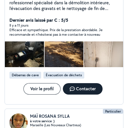
rofessionnel spécialisé dans la démolition intérieure,
l'évacuation des gravats et le nettoyage de fin de
chantier. J'interviens auprès des particuliers, artisans et
professionnels pour : Démolition de cloisons non
Dernier avis laissé par C : 5/5
porteuses Dépose de cuisines et salles de bain Retrait
Il y a 11 jours
Efficace et sympathique. Prix de la prestation abordable. Je
de carrelage, parquet, faux plafonds et revêtements
recommande et n’hésiterai pas à me contacter à nouveau
Débarras de gravats, matériaux et encombrants
Évacuation des déchets de chantier Nettoyage complet
après travaux Remise en état avant réception, location
ou vente Sérieux, réactif et équipé pour les chantiers de
rénovation, appartements, maisons, locaux
commerciaux et bureaux. Devis gratuit et facture
disponible.
Débarras de cave
Évacuation de déchets
Voir le profil
Contacter
Particulier
MAÏ ROSANA SYLLA
à votre service :)
Marseille (Les Nouveaux Chartreux)