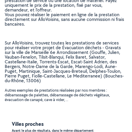
prestation de service ou une location de matériel. Payez
uniquement le prix de la prestation, fixé par vous,
demandeur, et l’offreur.
Vous pouvez réaliser le paiement en ligne de la prestation
directement sur AlloVoisins, sans aucune commission ni frais
bancaires.
Sur AlloVoisins, trouvez toutes les prestations de services
pour réaliser votre projet de Évacuation déchets - Gravats
sur la ville de Marseille 6e Arrondissement (Gouffe, Julien,
Vauban-Fenelon, Tilsit-Blanqui, Felix Baret, Salvator,
Castellane-Italie, Torrents-Escat, Escat-Saint Adrien, des
Bergers, Notre-Dame de la Garde, Marengo-Lodi, Aune-
Puget, Martinique, Saint-Jacques-Breteuil, Delphes-Toulon,
Pierre Puget, Fiolle-Castellane, Le Mediterranee) (Bouches-
du-Rhône, 13006)
Autres exemples de prestations réalisées par nos membres :
débarrassage de palettes, débarrassage de déchets végétaux,
évacuation de canapé, cave à vider, ..
Villes proches
Ayant le plus de résultats, dans le même département