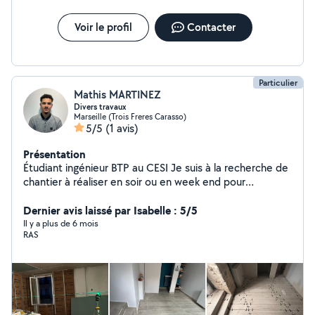
Voir le profil
Contacter
Particulier
Mathis MARTINEZ
Divers travaux
Marseille (Trois Freres Carasso)
5/5
(1 avis)
Présentation
Étudiant ingénieur BTP au CESI Je suis à la recherche de
chantier à réaliser en soir ou en week end pour
compléter les mois. Je suis en capacité de faire toutes
les travaux que vous me demandez ou que vous
Dernier avis laissé par Isabelle : 5/5
proposerez. Je vous dis à bientôt pour une future
Il y a plus de 6 mois
RAS
collaboration dont vous serez 100% satisfait.