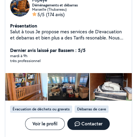
Déménagements et débarras
Marseille (Thubaneau)
5/5
(174 avis)
Présentation
Salut à tous Je propose mes services de D'evacuation
et debarras et bien plus a des Tarifs resonable. Nous
sommes Costauds , Minutieux et Soigneux et bien
évidemment avec le sourire. Votre Démé..... et le nôtre,
Dernier avis laissé par Bassem : 5/5
Équipements complet pour mener à bien votre démé....
mardi à 9h
très professionnel
en toute sécurité et sérénité . urgente rapide c'est OK
A très vite
Évacuation de déchets ou gravats
Débarras de cave
Voir le profil
Contacter