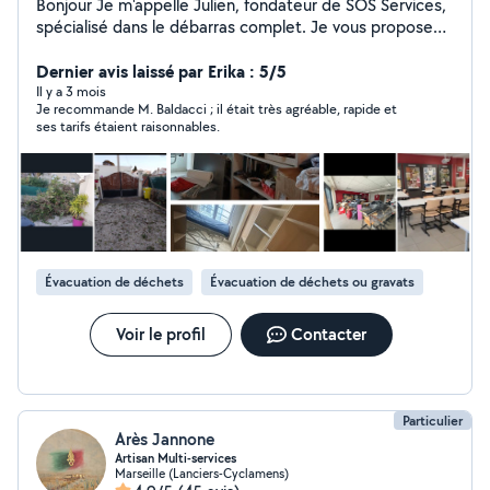
Bonjour Je m'appelle Julien, fondateur de SOS Services,
spécialisé dans le débarras complet. Je vous propose
mes services pour vider : maisons appartements caves
garages greniers locaux professionnels Que ce soit
Dernier avis laissé par Erika : 5/5
après un départ, une succession, un logement très
Il y a 3 mois
Je recommande M. Baldacci ; il était très agréable, rapide et
encombré ou simplement pour faire de la place, je
ses tarifs étaient raisonnables.
m'occupe de tout du début à la fin. Tri, manutention,
chargement, évacuation vous n'avez rien à gérer. Je
travaille sérieusement, rapidement et proprement. Mon
objectif est simple : vous libérer d'un poids et vous
rendre un espace vide et propre. Devis gratuit et
réponse rapide. Contact en message privé Julien SOS
Services
Évacuation de déchets
Évacuation de déchets ou gravats
Voir le profil
Contacter
Particulier
Arès Jannone
Artisan Multi-services
Marseille (Lanciers-Cyclamens)