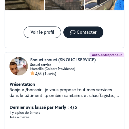
Voir le profil
Contacter
Auto-entrepreneur
Snouci snouci (SNOUCI SERVICE)
Snouci service
Marseille (Colbert-Providence)
4/5
(1 avis)
Présentation
Bonjour /bonsoir ..je vous propose tout mes services
dans le bâtiment ..plombier sanitaires et chauffagiste.;
électricité courant fort et faible ;painture ;papiers paine
et pose de carlage ... 13 ans de Expériences dans le
Dernier avis laissé par Marly : 4/5
domaine
Il y a plus de 6 mois
Très aimable