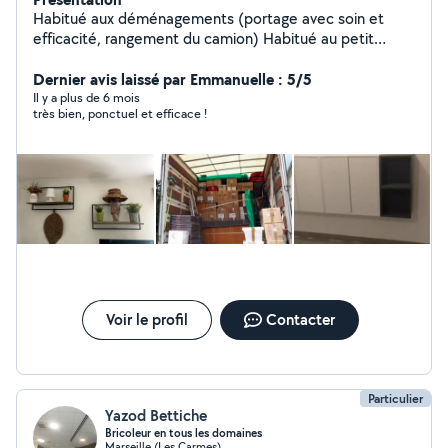
Habitué aux déménagements (portage avec soin et
efficacité, rangement du camion) Habitué au petit
bricolage : - Meubles : montages et réparation. -
Fixations au mur : tringles, étagères, télévision,
Dernier avis laissé par Emmanuelle : 5/5
moustiquaires, stores. - Electricité : luminaires,
Il y a plus de 6 mois
très bien, ponctuel et efficace !
ventilateurs de plafond, prises électriques,
interrupteurs. - Plomberie : robinets, siphons, joints
silicone, chasse d'eau, raccordement meuble vasque. -
Murs : rebouchage de trous, peinture de petites pièces.
- Divers : poignées de porte, barres de seuil, plaques de
cuisson. Habitué au jardinage : - Taille de haie,
plantation, débroussaillage, entretiens. Disponibilités : -
fins de journée (en semaine). - les week-ends.
Voir le profil
Contacter
Particulier
Yazod Bettiche
Bricoleur en tous les domaines
Marseille (Les Carmes)