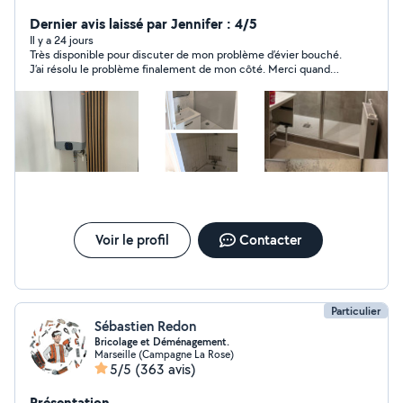
travaux Et dépannage en urgence. Merci
Dernier avis laissé par Jennifer : 4/5
Il y a 24 jours
Très disponible pour discuter de mon problème d’évier bouché.
J’ai résolu le problème finalement de mon côté. Merci quand
même
Voir le profil
Contacter
Particulier
Sébastien Redon
Bricolage et Déménagement.
Marseille (Campagne La Rose)
5/5
(363 avis)
Présentation