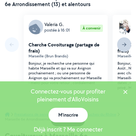
6e Arrondissement (13) et alentours
Valeria G.
F
À convenir
postée à 16:01
p
Cherche Covoiturage (partage de
Cherche 
frais)
frais)
Marseille (Brun Brandis)
Marseille 
Bonjour, je recherche une personne qui
Bonjour, Pe
habite Marseille et qui va sur Avignon
Août , Nou
prochainement ; ou une personne de
avec chauf
Avignon qui va prochainement sur Marseille
Marseille ,
- merci pour votre retour ; cordialement
dates , me
privé , ME
Connectez-vous pour profiter
pleinement d'AlloVoisins
Prestations de services
Covoitureurs
M'inscrire
Bouches-du-Rhône
Marseille 6e Arrondissement
Carte
Déjà inscrit ? Me connecter
Covoitureur à Marseille 6e