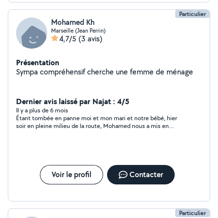
Particulier
Mohamed Kh
Marseille (Jean Perrin)
4,7/5
(3 avis)
Présentation
Sympa compréhensif cherche une femme de ménage
Dernier avis laissé par Najat : 4/5
Il y a plus de 6 mois
Étant tombée en panne moi et mon mari et notre bébé, hier
soir en pleine milieu de la route, Mohamed nous a mis en
contacte avec un ami à lui qui nous a dépanné avec notre
voiture. je remercie cette personne qui nous a même proposé
d'aller passer la nuit chez elle. merci
Voir le profil
Contacter
Particulier