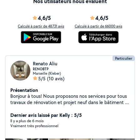
Nos utilisateurs nous évaluent
4,6/5
4,6/5
Calculé à partir de 48731 avis
Calculé à partir de 66000 avis
Particulier
Renato Aliu
RENOBTP
Marseille (Kleber)
5/5
(10 avis)
Présentation
Bonjour à tous! Nous proposons nos services pour tous
travaux de rénovation et projet neuf dans le bâtiment et
maison individuelle - Petite Maçonnerie -Rénovation -
Agrandissement -Surélévation -Démolition -Cloisons-
Dernier avis laissé par Kelly : 5/5
Isolation et faux-plafonds -Revêtement de sols et murs
Il y a plus de 6 mois
Vraiment très professionnel
( carrelage, sol pvc, sol stratifié, parquet) Plomberie -
sanitaire - Cuisine Peinture - Cage d'escalier Électricité
Piscine ( Terrassement et maçonnerie) Façade