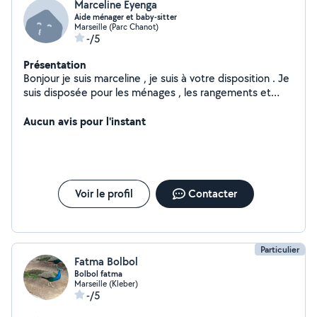
Marceline Eyenga
Aide ménager et baby-sitter
Marseille (Parc Chanot)
-/5
Présentation
Bonjour je suis marceline , je suis à votre disposition . Je
suis disposée pour les ménages , les rangements et
repassage des vêtements. Je mi connais aussi un en
peinture .j'attend cordialement vos demandes merci.
Aucun avis pour l'instant
Jfais aussi faire du baby-sitter à domicile .
Voir le profil
Contacter
Particulier
Fatma Bolbol
Bolbol fatma
Marseille (Kleber)
-/5