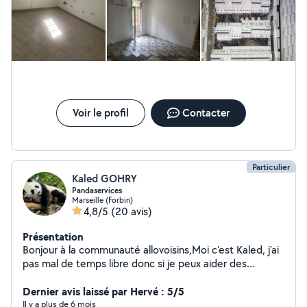
Voir le profil
Contacter
Particulier
Kaled GOHRY
Pandaservices
Marseille (Forbin)
4,8/5
(20 avis)
Présentation
Bonjour à la communauté allovoisins,Moi c'est Kaled, j'ai
pas mal de temps libre donc si je peux aider des
personnes ou trouver des solutions dans les limites de
mes compétences, c'est avec grand plaisir!A bientôt
Dernier avis laissé par Hervé : 5/5
Il y a plus de 6 mois