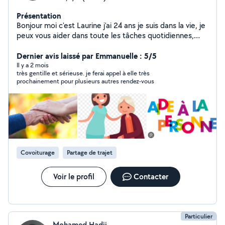
Présentation
Bonjour moi c'est Laurine j'ai 24 ans je suis dans la vie, je
peux vous aider dans toute les tâches quotidiennes,
course, promenade, faire à manger mais également
garde d'enfants pour les plus jeunes etc je suis véhiculé
Dernier avis laissé par Emmanuelle : 5/5
et j'ai le permis de conduire donc n'hésitez pas à me
Il y a 2 mois
très gentille et sérieuse. je ferai appel à elle très
contacter pour toute demande
prochainement pour plusieurs autres rendez-vous
Covoiturage
Partage de trajet
Voir le profil
Contacter
Particulier
Mohamed Hadji