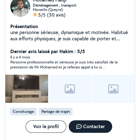
Déménagement , transport
Marseille (Queyrel)
5/5
(30 avis)
Présentation
une personne sérieuse, dynamique et motivée. Habitué
aux efforts physiques, je suis capable de porter et
manipuler des charges lourdes tout en prenant soin des
biens des clients. Organisé et ponctuel,je respecte les
Dernier avis laissé par Hakim : 5/5
consignes de sécurité ainsi que les délais fixés.
Il y a 4 mois
Personne professionnelle et sérieuse je suis très satisfait de la
J'apprécie le travail en équipe et je m'adapte facilement
prestation de Mr Mohamed et je referais appel à lui si
aux différentes situations sur le terrain. Mon objectif est
nécessaire.
de contribuer à des déménagements efficaces, soignés
et professionnels.
Covoiturage
Partage de trajet
Voir le profil
Contacter