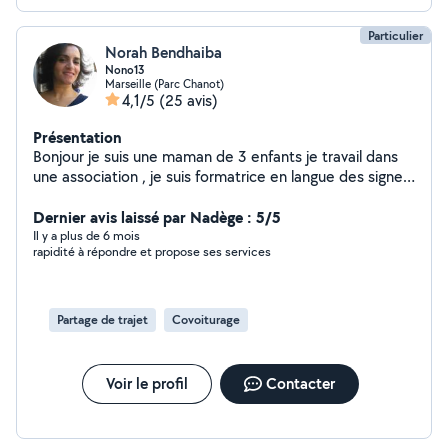
Particulier
Norah Bendhaiba
Nono13
Marseille (Parc Chanot)
4,1/5
(25 avis)
Présentation
Bonjour je suis une maman de 3 enfants je travail dans
une association , je suis formatrice en langue des signes
française, je suis passionnee de cuisine et je prépare
des spécialités marocaines ,parfois je peux aussi servir
Dernier avis laissé par Nadège : 5/5
dans des mariages ou autres fêtes familiales.....Merci à
Il y a plus de 6 mois
rapidité à répondre et propose ses services
vous et à bientôt!!!!!
Partage de trajet
Covoiturage
Voir le profil
Contacter