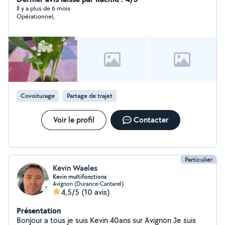
danger (préparation au CAP) Ceci dit, je fais aussi des
Il y a plus de 6 mois
Opérationnel,
travaux de maintenance en tous genres, une tête qui
réfléchit et des mains habiles, ça aide !
Covoiturage
Partage de trajet
Voir le profil
Contacter
Particulier
Kevin Waeles
Kevin multifonctions
Avignon (Durance-Cantarel)
4,5/5
(10 avis)
Présentation
Bonjour a tous je suis Kevin 40ans sur Avignon Je suis