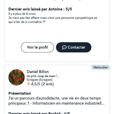
perfectionniste. Je me lance dans ceux projet pour en
réalisé d'autre . Aime rendre service et arrangeant sur
Dernier avis laissé par Antoine : 5/5
les tarifs .
Il y a plus de 6 mois
Je n’est pas fait affaire mais c’est une personne sympathique et
qui a l’air de si connaître ??
Voir le profil
Contacter
Particulier
Daniel Billon
Un p’tit coup de main !…
Eyragues (Eyragues)
4,5/5
(2 avis)
Présentation
J'ai un parcours d'autodidacte, une vie en deux temps
principaux. 1 - Informaticien en maintenance industrielle
pour un cabinet conseil en management et organisation.
2 - Professeur en horticulture auprès de l'enfance en
Dernier avis laissé par Rachid : 4/5