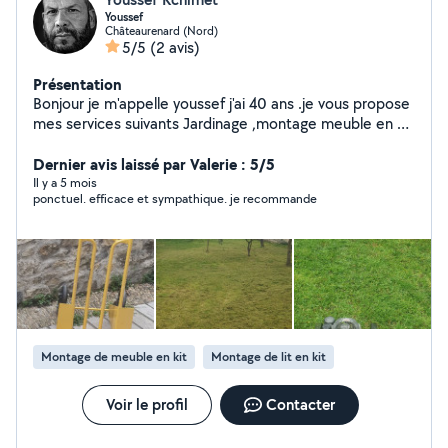
Youssef
Châteaurenard (Nord)
5/5
(2 avis)
Présentation
Bonjour je m'appelle youssef j'ai 40 ans .je vous propose
mes services suivants Jardinage ,montage meuble en kit
,aide au déménagement,peinture,montage lustre
Dernier avis laissé par Valerie : 5/5
plafonnier rideaux pose tele au mur ect ect
Il y a 5 mois
ponctuel. efficace et sympathique. je recommande
Montage de meuble en kit
Montage de lit en kit
Voir le profil
Contacter