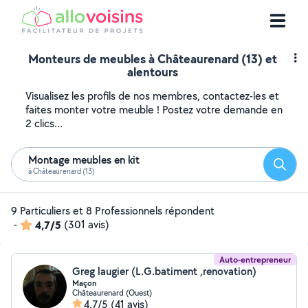
Monteurs de meubles à Châteaurenard (13) et
alentours
Visualisez les profils de nos membres, contactez-les et
faites monter votre meuble ! Postez votre demande en
2 clics...
Montage meubles en kit
Reche
à Châteaurenard (13)
9 Particuliers et 8 Professionnels répondent
-
4,7/5
(301 avis)
Auto-entrepreneur
Greg laugier (L.G.batiment ,renovation)
Maçon
Châteaurenard (Ouest)
4,7/5
(41 avis)