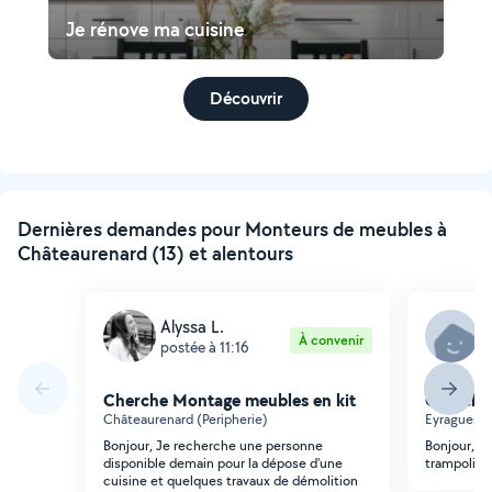
Je rénove ma cuisine
Découvrir
Dernières demandes pour Monteurs de meubles à
Châteaurenard (13) et alentours
Alyssa L.
A
À convenir
postée à 11:16
p
Cherche Montage meubles en kit
Cherche
Châteaurenard (Peripherie)
Eyragues
Bonjour, Je recherche une personne
Bonjour, je
disponible demain pour la dépose d'une
trampoline
cuisine et quelques travaux de démolition