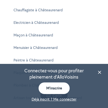
Chauffagiste à Châteaurenard
Electricien à Châteaurenard
Maçon à Châteaurenard
Menuisier à Châteaurenard
Peintre à Châteaurenard
Connectez-vous pour profiter
Plaquiste à Châteaurenard
pleinement d'AlloVoisins
Plombier à Châteaurenard
M'inscrire
Carte
Artisan tout corps d'état à Châteaurenard
Déjà inscrit ? Me connecter