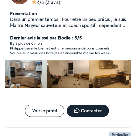
4/5
(3 avis)
Présentation
Dans un premier temps , Pour etre un peu précis , je suis
Maitre Nageur sauveteur et coach sportif , cependant
j'aime tout ce qui touche aux bricolages , mais aussi aux
espaces verts . d'où mon appellation " Homme à tout
Dernier avis laissé par Elodie : 5/5
Faire "
Il y a plus de 6 mois
Philippe travaille bien et est une personne de bons conseils
Souple au niveau des horaires et disponible même les week-
ends ! Il m a monté une commode 6 tiroirs, fixé un caisson avec
porte au de la machine a laver, monter un petit meuble en
bambou dans la SDB, une applique dans la cuisine, 2 luminaires,
1 ventilateur plafonnier.
Voir le profil
Contacter
Particulier