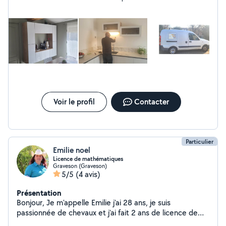
ou tout autre demande que mes 30 ans d'expérience
pourront accomplir avec succès. N'hésitez pas à me
contacter pour de simple renseignements diagnostic ou
devis . Vous pouvez également me contacter en cas de
dépannage d'urgence de préférence directement sur
mon téléphone En attendant je reste à votre disposition
. en vous remerciant . Cordialement Mr Fatiga
Voir le profil
Contacter
Particulier
Emilie noel
Licence de mathématiques
Graveson (Graveson)
5/5
(4 avis)
Présentation
Bonjour, Je m'appelle Emilie j'ai 28 ans, je suis
passionnée de chevaux et j'ai fait 2 ans de licence de
mathématiques. Actuellement chauffeur routier et