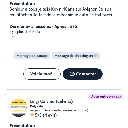
Présentation
Bonjour a tous je suis Kevin 40ans sur Avignon Je suis
multitâches Je fait de la mécanique auto Je fait aussi
nettoyage et entretien dans vos jardins De la plomberie
Dernier avis laissé par Agnes : 5/5
Peinture d intérieur Montage de meuble Électricité
Il y a plus de 6 mois
top
Montage de canapé
Montage de dressing en kit
Voir le profil
Contacter
Auto-entrepreneur
Luigi Calvino (calvino)
Polyvalent
Avignon (Durance-Baigne Pieds-Hopital)
5/5
(4 avis)
Présentation