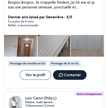
Bonjour,Bonjour, Je m'appelle frederic j'ai 56 ans et je
suis une personne sérieuse, ponctuelle et
perfectionniste. Fort de mon expérience et de mon
goût pour le travail bien fait, je vous propose mes
Dernier avis laissé par Geneviève : 5/5
services pour tout type de petits travaux, notamment :
Il y a plus de 6 mois
Parfait, à recommander
Montage de meubles(tringle à rideau ..)
Menuiserie:fabrication de meubles et accessoires en
bois. Pose de parquets et plinthes Petits bricolages
(réparations, installations, etc.) Entretien de jardin
(tonte, taille, désherbage, etc.) Peinture et tapisserie
Ménage ( intérieur et extérieur ) Montage de piscine en
bois (en kit) Aide à la personne (courses, ménage,
Promenades, compagnie,repas...) Ma priorité est de
Montage de meuble en kit
Montage de lit en kit
vous offrir un travail de qualité et adapté à vos besoins.
Si vous recherchez une personne de confiance pour
vous aider, n'hésitez pas à me contacter. À bientôt !
Voir le profil
Contacter
Frederic
Auto-entrepreneur
Loic Caron (Poly-L)
Peintre , multi-service
Châteaurenard (Centre)