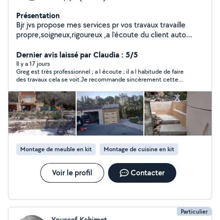
Présentation
Bjr jvs propose mes services pr vos travaux travaille
propre,soigneux,rigoureux ,a l'écoute du client auto
entrepreneur dans le domaine du bâtiment neuf et
ancien et rénovation Je fait tout type de travaux neuf et
Dernier avis laissé par Claudia : 5/5
ancien
Il y a 17 jours
Greg est très professionnel ; a l écoute ; il a l habitude de faire
des travaux cela se voit.Je recommande sincèrement cette
personne; car il et très fiable.
Montage de meuble en kit
Montage de cuisine en kit
Voir le profil
Contacter
Particulier
Youssef Kchimet