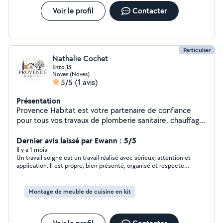
Voir le profil
Contacter
Particulier
Nathalie Cochet
Enzo_13
Noves (Noves)
5/5
(1 avis)
Présentation
Provence Habitat est votre partenaire de confiance
pour tous vos travaux de plomberie sanitaire, chauffage,
installation, entretien et dépannage de climatisation,
ainsi que pour le dépannage rapide de vos
Dernier avis laissé par Ewann : 5/5
équipements. Nous assurons également l'entretien de
Il y a 1 mois
Un travail soigné est un travail réalisé avec sérieux, attention et
vos extérieurs : tonte de pelouse, taille de haies et
application. Il est propre, bien présenté, organisé et respecte
d'arbustes, débroussaillage et entretien des espaces
les consignes demandées. Les informations sont claires, les
verts. Nous intervenons auprès des particuliers et des
erreurs sont corrigées et le résultat montre l’effort fourni par la
professionnels avec sérieux, réactivité et un travail
personne. Un travail soigné permet de mieux comprendre le
Montage de meuble de cuisine en kit
contenu et donne une bonne impression à celui qui le lit ou
soigné pour garantir votre confort tout au long de
l’évalue.
l'année.