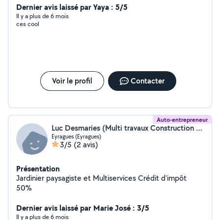
comptable. Je suis quelqu'un de plutôt douer en Maths
Dernier avis laissé par Yaya : 5/5
et propose mes services pour donner des cours. Assez
Il y a plus de 6 mois
ces cool
manuelle, je peux également monter vos meubles sans
problèmes.
Voir le profil
Contacter
Auto-entrepreneur
Luc Desmaries (Multi travaux Construction & Rénovation)
Eyragues (Eyragues)
3/5
(2 avis)
Présentation
Jardinier paysagiste et Multiservices Crédit d'impôt
50%
Dernier avis laissé par Marie José : 3/5
Il y a plus de 6 mois