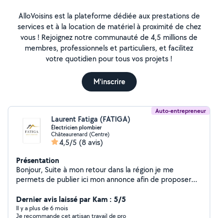
AlloVoisins est la plateforme dédiée aux prestations de
services et à la location de matériel à proximité de chez
vous ! Rejoignez notre communauté de 4,5 millions de
membres, professionnels et particuliers, et facilitez
votre quotidien pour tous vos projets !
M'inscrire
Auto-entrepreneur
Laurent Fatiga (FATIGA)
Électricien plombier
Châteaurenard (Centre)
4,5/5
(8 avis)
Présentation
Bonjour, Suite à mon retour dans la région je me
permets de publier ici mon annonce afin de proposer
mes services dans different domaines du bâtiment que
ce soit plomberie électricité climatisation rénovation
Dernier avis laissé par Kam : 5/5
placo pose sanitaire installation cuisine et salle de bain
Il y a plus de 6 mois
Je recommande cet artisan travail de pro