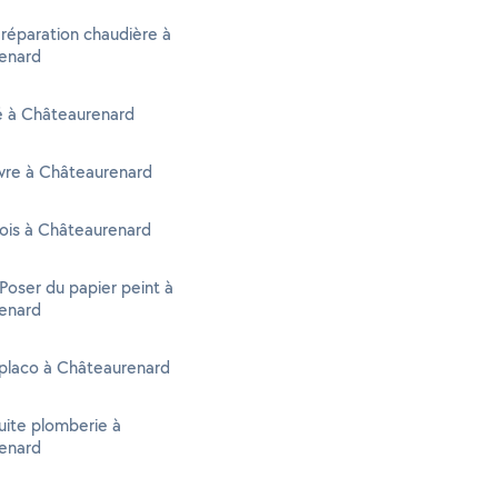
 réparation chaudière à
enard
té à Châteaurenard
vre à Châteaurenard
ois à Châteaurenard
 Poser du papier peint à
enard
 placo à Châteaurenard
uite plomberie à
enard