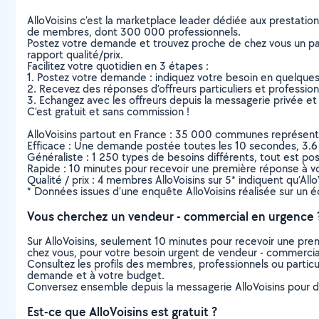
AlloVoisins c’est la marketplace leader dédiée aux prestatio
de membres, dont 300 000 professionnels.
Postez votre demande et trouvez proche de chez vous un parti
rapport qualité/prix.
Facilitez votre quotidien en 3 étapes :
1. Postez votre demande : indiquez votre besoin en quelque
2. Recevez des réponses d’offreurs particuliers et professio
3. Echangez avec les offreurs depuis la messagerie privée et 
C’est gratuit et sans commission !
AlloVoisins partout en France : 35 000 communes représentées 
Efficace : Une demande postée toutes les 10 secondes, 3.6
Généraliste : 1 250 types de besoins différents, tout est poss
Rapide : 10 minutes pour recevoir une première réponse à 
Qualité / prix : 4 membres AlloVoisins sur 5* indiquent qu’All
* Données issues d’une enquête AlloVoisins réalisée sur un é
Vous cherchez un vendeur - commercial en urgence 
Sur AlloVoisins, seulement 10 minutes pour recevoir une p
chez vous, pour votre besoin urgent de vendeur - commercia
Consultez les profils des membres, professionnels ou particuli
demande et à votre budget.
Conversez ensemble depuis la messagerie AlloVoisins pour de
Est-ce que AlloVoisins est gratuit ?