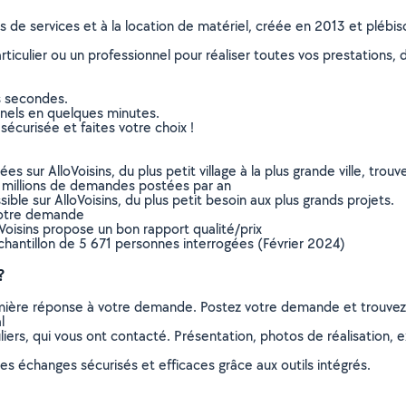
ns de services et à la location de matériel, créée en 2013 et plébi
culier ou un professionnel pour réaliser toutes vos prestations, d
s secondes.
nnels en quelques minutes.
sécurisée et faites votre choix !
sur AlloVoisins, du plus petit village à la plus grande ville, tro
 millions de demandes postées par an
ible sur AlloVoisins, du plus petit besoin aux plus grands projets.
votre demande
oVoisins propose un bon rapport qualité/prix
chantillon de 5 671 personnes interrogées (Février 2024)
?
remière réponse à votre demande. Postez votre demande et trouve
l
ers, qui vous ont contacté. Présentation, photos de réalisation, exp
s échanges sécurisés et efficaces grâce aux outils intégrés.