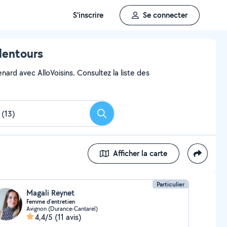
S'inscrire
Se connecter
lentours
ard avec AlloVoisins. Consultez la liste des
Rechercher
Afficher la carte
Particulier
Magali Reynet
Femme d'entretien
Avignon (Durance-Cantarel)
4,4/5
(11 avis)