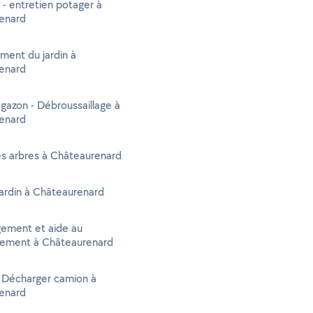
 - entretien potager à
enard
ent du jardin à
enard
gazon - Débroussaillage à
enard
es arbres à Châteaurenard
jardin à Châteaurenard
ment et aide au
ment à Châteaurenard
- Décharger camion à
enard