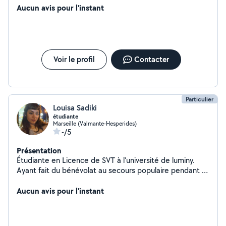
Aucun avis pour l'instant
Voir le profil
Contacter
Particulier
Louisa Sadiki
étudiante
Marseille (Valmante-Hesperides)
-/5
Présentation
Étudiante en Licence de SVT à l'université de luminy.
Ayant fait du bénévolat au secours populaire pendant 2
ans, j'ai gardé et donné des cours de soutiens a des
petits.
Aucun avis pour l'instant