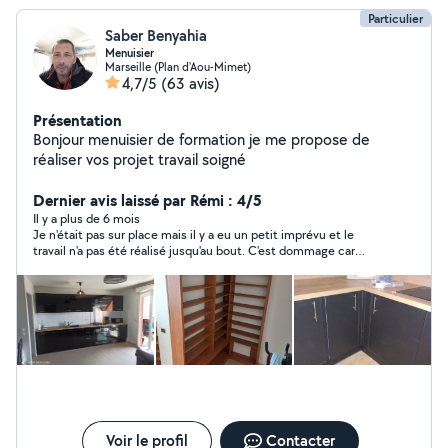
Particulier
Saber Benyahia
Menuisier
Marseille (Plan d'Aou-Mimet)
4,7/5
(63 avis)
Présentation
Bonjour menuisier de formation je me propose de
réaliser vos projet travail soigné
Dernier avis laissé par Rémi : 4/5
Il y a plus de 6 mois
Je n'était pas sur place mais il y a eu un petit imprévu et le
travail n'a pas été réalisé jusqu'au bout. C'est dommage car
Saber est quelqu'un de sympathique et qui souhaite vraiment
rendre service
Voir le profil
Contacter