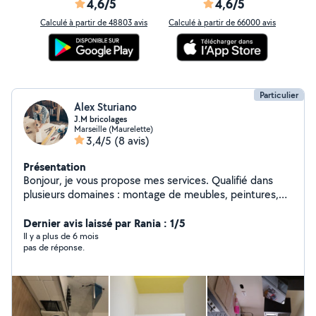
4,6/5
4,6/5
Calculé à partir de 48803 avis
Calculé à partir de 66000 avis
Particulier
Alex Sturiano
J.M bricolages
Marseille (Maurelette)
3,4/5
(8 avis)
Présentation
Bonjour, je vous propose mes services. Qualifié dans
plusieurs domaines : montage de meubles, peintures,
petits bricolage... Je suis à votre disposition. Pour plus
d'informations, je suis joignable à tout moment. Location
Dernier avis laissé par Rania : 1/5
de matériel pocible
Il y a plus de 6 mois
pas de réponse.