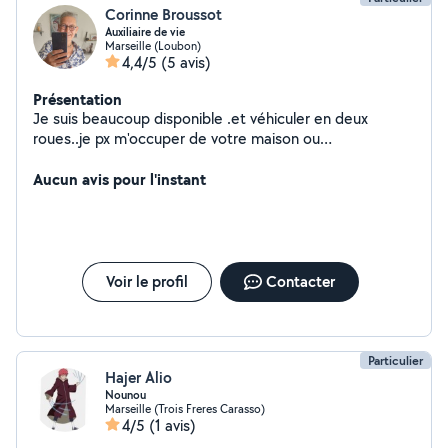
Corinne Broussot
Auxiliaire de vie
Marseille (Loubon)
4,4/5
(5 avis)
Présentation
Je suis beaucoup disponible .et véhiculer en deux
roues..je px m'occuper de votre maison ou
appartement... Je sais faire quelques petits bricolage
Merci à bientôt
Aucun avis pour l'instant
Voir le profil
Contacter
Particulier
Hajer Alio
Nounou
Marseille (Trois Freres Carasso)
4/5
(1 avis)