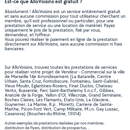
Est-ce que AlloVoisins est gratuit ?
Absolument ! AlloVoisins est un service entièrement gratuit
et sans aucune commission pour tout utilisateur cherchant un
membre, qu’il soit professionnel ou particulier, pour une
prestation de service ou une location de matériel. Payez
uniquement le prix de la prestation, fixé par vous,
demandeur, et l’offreur.
Vous pouvez réaliser le paiement en ligne de la prestation
directement sur AlloVoisins, sans aucune commission ni frais
bancaires.
Sur AlloVoisins, trouvez toutes les prestations de services
pour réaliser votre projet de Vendeur - Commercial sur la ville
de Marseille 14e Arrondissement (La Batarelle, Centre
Urbain, Santa Cruz, Fontobscure, Fontainieu, Saint-Gabriel,
Vieux Moulin, Eglantines-Rosiers, Finat Duclos, Chateau
Vento, Busserine, Parc Saint-Barthelemy S.n.c.f., Gibbes,
Anatole de la Forge, Vallon d'Ol, Villecroze, Grand Seminaire,
Roches Claires, Les Flamants, Etats-Unis, La Glaciere,
Guynemer, La Marine, R.p . Moretti, Carriere de Sainte-
Marthe, Picon-Font Vert, Camp Militaire, M.i.n. Gay Lussac,
Casanova) (Bouches-du-Rhône, 13014)
Autres exemples de prestations réalisées par nos membres :
distribution de flyers, distribution de prospectus, ..