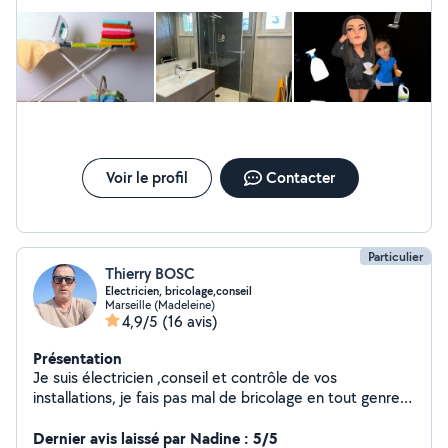
Voir le profil
Contacter
Particulier
Thierry BOSC
Electricien, bricolage,conseil
Marseille (Madeleine)
4,9/5
(16 avis)
Présentation
Je suis électricien ,conseil et contrôle de vos
installations, je fais pas mal de bricolage en tout genre
dans maison ou appartement.Montage de meubles,
petite installation de plomberie .J'ai les outils approprié
Dernier avis laissé par Nadine : 5/5