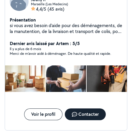
Jeremy H
Marseille (Les Medecins)
4,4/5
(45 avis)
Présentation
si vous avez besoin d'aide pour des déménagements, de
la manutention, de la livraison et transport de colis, pour
des petits travaux et de la maconnerie, du carrelage.
n'hésitez pas ce sera un plaisir de vous aider. je suis
Dernier avis laissé par Artem : 5/5
sérieux, ponctuel et sympathique.
Il y a plus de 6 mois
Merci de m'avoir aidé à déménager. De haute qualité et rapide.
Voir le profil
Contacter