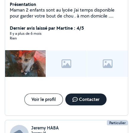
Présentation
Maman 2 enfants sont au lycée j'ai temps disponible
pour garder votre bout de chou . à mon domicile .
famille respectueux et votre bout chou entre des mains
soigneux
Dernier avis laissé par Martine : 4/5
Il y a plus de 6 mois
Rien
Voir le profil
Contacter
Particulier
Jeremy HABA