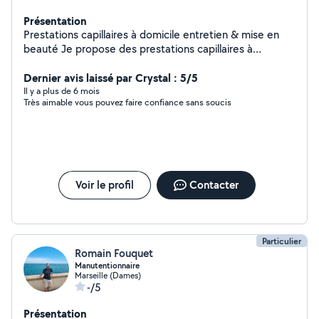
Présentation
Prestations capillaires à domicile entretien & mise en
beauté Je propose des prestations capillaires à
domicile pour femmes : entretien des cheveux
application de produits capillaires mise en beauté et
Dernier avis laissé par Crystal : 5/5
conseils d'entretien Moment détente et confort chez
Il y a plus de 6 mois
Très aimable vous pouvez faire confiance sans soucis
vous. Déplacement possible sur Marseille et alentours.
Pour plus d'informations, n'hésitez pas à me contacter.
Voir le profil
Contacter
Particulier
Romain Fouquet
Manutentionnaire
Marseille (Dames)
-/5
Présentation