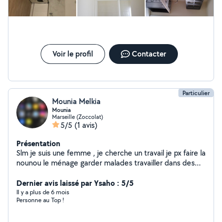
Voir le profil
Contacter
Particulier
Mounia Melkia
Mounia
Marseille (Zoccolat)
5/5
(1 avis)
Présentation
Slm je suis une femme , je cherche un travail je px faire la
nounou le ménage garder malades travailler dans des
boulangeries j'en ai vraiment besoin de travailler n'hésite
pas à m'appeler
Dernier avis laissé par Ysaho : 5/5
Il y a plus de 6 mois
Personne au Top !