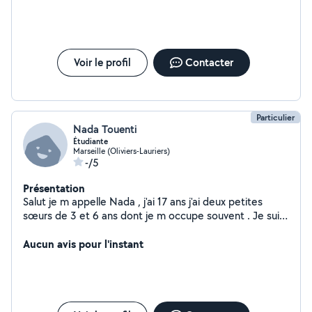
Voir le profil
Contacter
Particulier
Nada Touenti
Étudiante
Marseille (Oliviers-Lauriers)
-/5
Présentation
Salut je m appelle Nada , j'ai 17 ans j'ai deux petites
sœurs de 3 et 6 ans dont je m occupe souvent . Je suis
une personne responsable et de confiance qui pourra
garder vos enfants ou vos animaux si besoin dans la joie
Aucun avis pour l'instant
et l'harmonie.