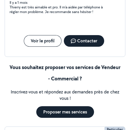
pour faire des petits travaux.
Il y a 1 mois
Thierry est très aimable et pro. Il m'a aidée par téléphone à
régler mon problème. Je recommande sans hésiter !
Voir le profil
Contacter
Vous souhaitez proposer vos services de Vendeur
- Commercial ?
Inscrivez-vous et répondez aux demandes près de chez
vous !
Proposer mes services
Particulier