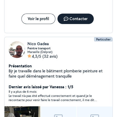
Voir le profil
Contacter
Particulier
Nico Gadea
Peintre transport
Marseille (Delprat)
4,3/5
(32 avis)
Présentation
Bjr je travaille dans le bâtiment plomberie peinture et
faire quel déménagement tranquille
Dernier avis laissé par Vanessa : 1/5
Il y a plus de 6 mois
Le travail n’a pas été effectué correctement et quand je le
recontacte pour venir faire le travail correctement, il me dit
qu’il va venir. Il n’est pas venu et ne répond même plus ni aux
messages sur l’application, ni aux sms ni aux appels. Je ne
recommande surtout pas.