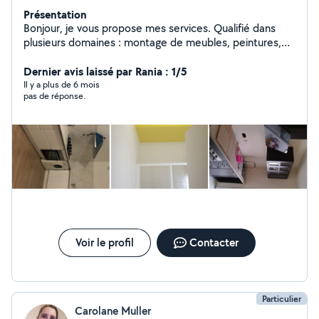
Présentation
Bonjour, je vous propose mes services. Qualifié dans
plusieurs domaines : montage de meubles, peintures,
petits bricolage... Je suis à votre disposition. Pour plus
d'informations, je suis joignable à tout moment. Location
Dernier avis laissé par Rania : 1/5
de matériel pocible
Il y a plus de 6 mois
pas de réponse.
Voir le profil
Contacter
Particulier
Carolane Muller