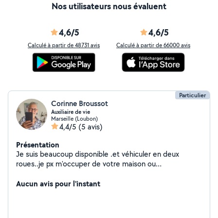
Nos utilisateurs nous évaluent
4,6/5
4,6/5
Calculé à partir de 48731 avis
Calculé à partir de 66000 avis
Particulier
Corinne Broussot
Auxiliaire de vie
Marseille (Loubon)
4,4/5
(5 avis)
Présentation
Je suis beaucoup disponible .et véhiculer en deux
roues..je px m'occuper de votre maison ou
appartement... Je sais faire quelques petits bricolage
Merci à bientôt
Aucun avis pour l'instant