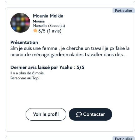
Particulier
Mounia Melkia
Mounia
Marseille (Zoccolat)
5/5
(1 avis)
Présentation
Slm je suis une femme , je cherche un travail je px faire la
nounou le ménage garder malades travailler dans des
boulangeries j'en ai vraiment besoin de travailler n'hésite
pas à m'appeler
Dernier avis laissé par Ysaho : 5/5
Il y a plus de 6 mois
Personne au Top !
Voir le profil
Contacter
Particulier