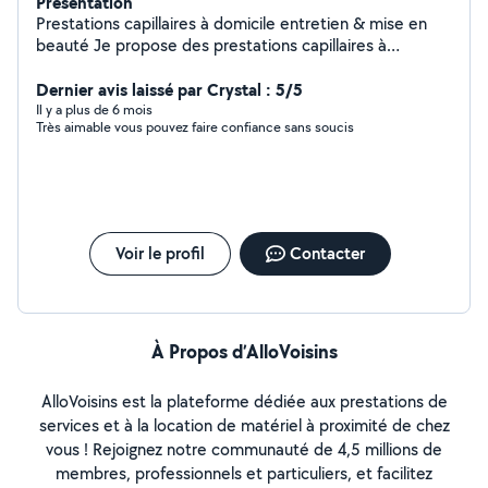
Présentation
Prestations capillaires à domicile entretien & mise en
beauté Je propose des prestations capillaires à
domicile pour femmes : entretien des cheveux
application de produits capillaires mise en beauté et
Dernier avis laissé par Crystal : 5/5
conseils d'entretien Moment détente et confort chez
Il y a plus de 6 mois
Très aimable vous pouvez faire confiance sans soucis
vous. Déplacement possible sur Marseille et alentours.
Pour plus d'informations, n'hésitez pas à me contacter.
Voir le profil
Contacter
À Propos d’AlloVoisins
AlloVoisins est la plateforme dédiée aux prestations de
services et à la location de matériel à proximité de chez
vous ! Rejoignez notre communauté de 4,5 millions de
membres, professionnels et particuliers, et facilitez