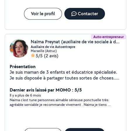
Voir le profil
Contacter
Auto-entrepreneur
Naïma Preynat (auxiliaire de vie sociale à domicile)
Auxiliaire de vie Autoentrepre
Marseille (Astruc)
5/5
(2 avis)
Présentation
Je suis maman de 3 enfants et éducatrice spécialisée.
Je suis disposée à partager toutes sortes de choses..
du matériel de puériculture, des livres, mais aussi
detoutes les compétences que j'ai acquises durant mon
Dernier avis laissé par MOMO : 5/5
parcours professionnel en sachant que j'exerce l'activité
Il y a plus de 6 mois
Naima c'est tune personnes aimable sérieuse ponctuelle très
d auxiliaire de vie sociale en tant qu Autoentrepreneur.
agréable serviable je recommande vivement . Naima je tiens à
vous remercier pour l'accueil que vous m'avez réservé