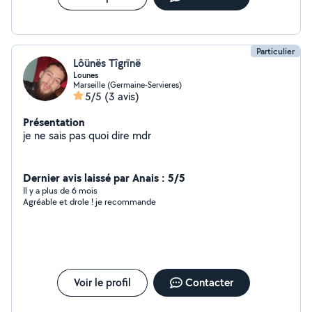
Particulier
Lôünës Tîgrïnë
Lounes
Marseille (Germaine-Servieres)
5/5
(3 avis)
Présentation
je ne sais pas quoi dire mdr
Dernier avis laissé par Anais : 5/5
Il y a plus de 6 mois
Agréable et drole ! je recommande
Voir le profil
Contacter