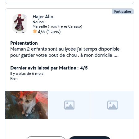
Particulier
Hajer Alio
Nounou
Marseille (Trois Freres Carasso)
4/5
(1 avis)
Présentation
Maman 2 enfants sont au lycée j'ai temps disponible
pour garder votre bout de chou . à mon domicile .
famille respectueux et votre bout chou entre des mains
soigneux
Dernier avis laissé par Martine : 4/5
Il y a plus de 6 mois
Rien