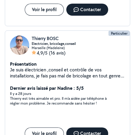
Voir le profil
Contacter
Particulier
Thierry BOSC
Electricien, bricolage,conseil
Marseille (Madeleine)
4,9/5
(16 avis)
Présentation
Je suis électricien ,conseil et contrôle de vos
installations, je fais pas mal de bricolage en tout genre
dans maison ou appartement.Montage de meubles,
petite installation de plomberie .J'ai les outils approprié
Dernier avis laissé par Nadine : 5/5
pour faire des petits travaux.
Il y a 28 jours
Thierry est très aimable et pro. Il m'a aidée par téléphone à
régler mon problème. Je recommande sans hésiter !
Voir le profil
Contacter