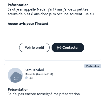
Présentation
Salut je m appelle Nada , j'ai 17 ans j'ai deux petites
sœurs de 3 et 6 ans dont je m occupe souvent . Je suis
une personne responsable et de confiance qui pourra
garder vos enfants ou vos animaux si besoin dans la joie
Aucun avis pour l'instant
et l'harmonie.
Voir le profil
Contacter
Particulier
Sami Khaled
Marseille (Gare de l'Est)
-/5
Présentation
Je n'ai pas encore renseigné ma présentation.