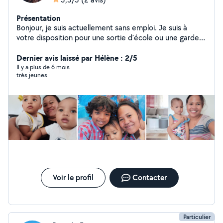
Présentation
Bonjour, je suis actuellement sans emploi. Je suis à
votre disposition pour une sortie d´école ou une garde
d'enfants chez moi ou chez vous. J´ai une fille qui est
très calme et solidaire. Merci de me contacter si
Dernier avis laissé par Hélène : 2/5
intéressé, pas sérieux à s´abstenir.
Il y a plus de 6 mois
très jeunes
Voir le profil
Contacter
Particulier