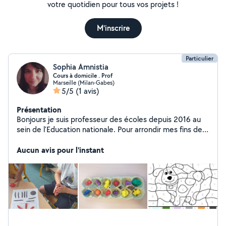
votre quotidien pour tous vos projets !
M'inscrire
Particulier
Sophia Amnistia
Cours à domicile . Prof
Marseille (Milan-Gabes)
5/5
(1 avis)
Présentation
Bonjours je suis professeur des écoles depuis 2016 au
sein de l'Education nationale. Pour arrondir mes fins de
moi je cherche à donner quelques cours à domicile. Je
fais partie des 59 écoles laboratoires mises en place
Aucun avis pour l'instant
par le projet Marseille en Grand. J'enseigne en
maternelle particulièrement de la petite section à la
grande section. Cours possible jusqu'en CM2 voir
collège en Maths et Français et histoire géographie +
anglais. Profil littéraire licence Histoire / Bts
communication des entreprises / Licence Pro gestion
de projet Multimédia / Master MEEF option 1er degré