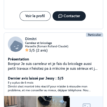
Voir le profil
Contacter
Particulier
Dimitri
Carreleur et bricolage
Marseille (Romain Rolland-Claudel)
5/5
(2 avis)
Présentation
Bonjour Je suis carreleur et je fais du bricolage aussi
petit travaux n'hésitez pa à m'écrire je suis sérieux et je
ne suis pa quelqu'un qui vous fera des prix monstrueux,
le rendu des travaux sera très bien fais merci:)
Dernier avis laissé par Jessy : 5/5
Il y a plus de 6 mois
Dimitri s'est montré très réactif pour m'aider à résoudre mon
problème, et me conseiller au mieux, déjàpar téléphone. Nous
avons finalement résolu notre soucis autrement, mais il s'est
avéré très sympathique et disponible pour nous proposer son
aide.