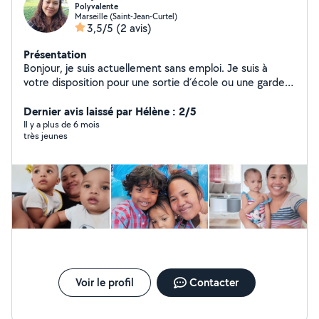
Polyvalente
Marseille (Saint-Jean-Curtel)
3,5/5
(2 avis)
Présentation
Bonjour, je suis actuellement sans emploi. Je suis à
votre disposition pour une sortie d´école ou une garde
d'enfants chez moi ou chez vous. J´ai une fille qui est
très calme et solidaire. Merci de me contacter si
Dernier avis laissé par Hélène : 2/5
intéressé, pas sérieux à s´abstenir.
Il y a plus de 6 mois
très jeunes
Voir le profil
Contacter