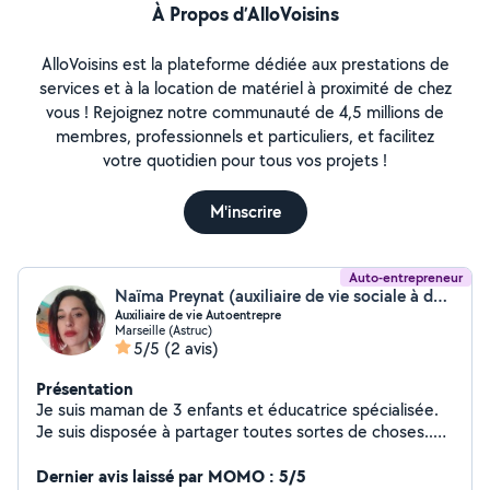
À Propos d’AlloVoisins
AlloVoisins est la plateforme dédiée aux prestations de
services et à la location de matériel à proximité de chez
vous ! Rejoignez notre communauté de 4,5 millions de
membres, professionnels et particuliers, et facilitez
votre quotidien pour tous vos projets !
M'inscrire
Auto-entrepreneur
Naïma Preynat (auxiliaire de vie sociale à domicile)
Auxiliaire de vie Autoentrepre
Marseille (Astruc)
5/5
(2 avis)
Présentation
Je suis maman de 3 enfants et éducatrice spécialisée.
Je suis disposée à partager toutes sortes de choses..
du matériel de puériculture, des livres, mais aussi
detoutes les compétences que j'ai acquises durant mon
Dernier avis laissé par MOMO : 5/5