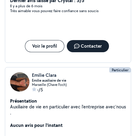
application de produits capillaires mise en beauté et
Dernier avis laissé par Crystal : 5/5
conseils d'entretien Moment détente et confort chez
Il y a plus de 6 mois
Très aimable vous pouvez faire confiance sans soucis
vous. Déplacement possible sur Marseille et alentours.
Pour plus d'informations, n'hésitez pas à me contacter.
Voir le profil
Contacter
Particulier
Emilie Clara
Emilie auxiliaire de vie
Marseille (Chave Foch)
-/5
Présentation
Auxiliaire de vie en particulier avec l'entreprise avec'nous
.
Aucun avis pour l'instant