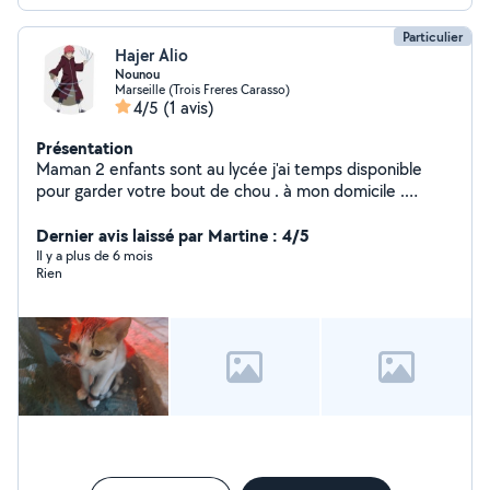
Particulier
Hajer Alio
Nounou
Marseille (Trois Freres Carasso)
4/5
(1 avis)
Présentation
Maman 2 enfants sont au lycée j'ai temps disponible
pour garder votre bout de chou . à mon domicile .
famille respectueux et votre bout chou entre des mains
soigneux
Dernier avis laissé par Martine : 4/5
Il y a plus de 6 mois
Rien