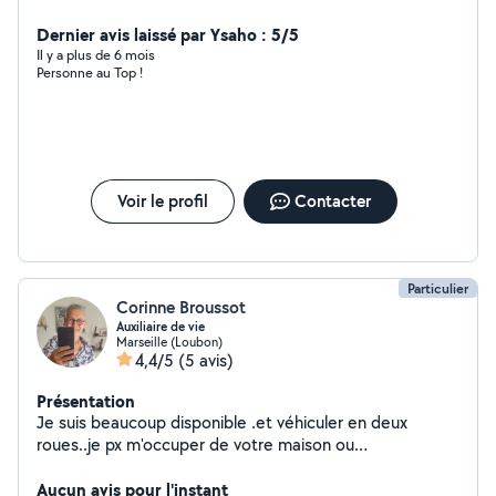
boulangeries j'en ai vraiment besoin de travailler n'hésite
pas à m'appeler
Dernier avis laissé par Ysaho : 5/5
Il y a plus de 6 mois
Personne au Top !
Voir le profil
Contacter
Particulier
Corinne Broussot
Auxiliaire de vie
Marseille (Loubon)
4,4/5
(5 avis)
Présentation
Je suis beaucoup disponible .et véhiculer en deux
roues..je px m'occuper de votre maison ou
appartement... Je sais faire quelques petits bricolage
Merci à bientôt
Aucun avis pour l'instant