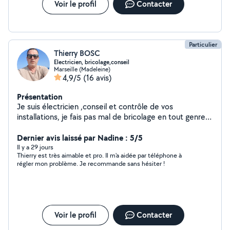
Voir le profil
Contacter
Particulier
Thierry BOSC
Electricien, bricolage,conseil
Marseille (Madeleine)
4,9/5
(16 avis)
Présentation
Je suis électricien ,conseil et contrôle de vos
installations, je fais pas mal de bricolage en tout genre
dans maison ou appartement.Montage de meubles,
petite installation de plomberie .J'ai les outils approprié
Dernier avis laissé par Nadine : 5/5
pour faire des petits travaux.
Il y a 29 jours
Thierry est très aimable et pro. Il m'a aidée par téléphone à
régler mon problème. Je recommande sans hésiter !
Voir le profil
Contacter