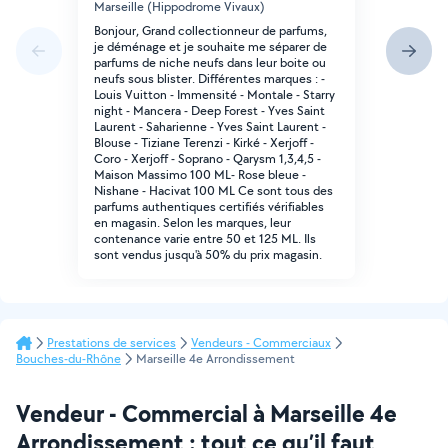
Marseille (Hippodrome Vivaux)
Bonjour, Grand collectionneur de parfums,
je déménage et je souhaite me séparer de
parfums de niche neufs dans leur boite ou
neufs sous blister. Différentes marques : -
Louis Vuitton - Immensité - Montale - Starry
night - Mancera - Deep Forest - Yves Saint
Laurent - Saharienne - Yves Saint Laurent -
Blouse - Tiziane Terenzi - Kirké - Xerjoff -
Coro - Xerjoff - Soprano - Qarysm 1,3,4,5 -
Maison Massimo 100 ML- Rose bleue -
Nishane - Hacivat 100 ML Ce sont tous des
parfums authentiques certifiés vérifiables
en magasin. Selon les marques, leur
contenance varie entre 50 et 125 ML. Ils
sont vendus jusqu'à 50% du prix magasin.
Prestations de services
Vendeurs - Commerciaux
Bouches-du-Rhône
Marseille 4e Arrondissement
Vendeur - Commercial à Marseille 4e
Arrondissement : tout ce qu’il faut