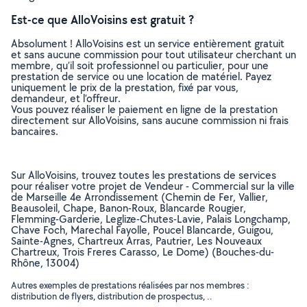
Est-ce que AlloVoisins est gratuit ?
Absolument ! AlloVoisins est un service entièrement gratuit
et sans aucune commission pour tout utilisateur cherchant un
membre, qu’il soit professionnel ou particulier, pour une
prestation de service ou une location de matériel. Payez
uniquement le prix de la prestation, fixé par vous,
demandeur, et l’offreur.
Vous pouvez réaliser le paiement en ligne de la prestation
directement sur AlloVoisins, sans aucune commission ni frais
bancaires.
Sur AlloVoisins, trouvez toutes les prestations de services
pour réaliser votre projet de Vendeur - Commercial sur la ville
de Marseille 4e Arrondissement (Chemin de Fer, Vallier,
Beausoleil, Chape, Banon-Roux, Blancarde Rougier,
Flemming-Garderie, Leglize-Chutes-Lavie, Palais Longchamp,
Chave Foch, Marechal Fayolle, Poucel Blancarde, Guigou,
Sainte-Agnes, Chartreux Arras, Pautrier, Les Nouveaux
Chartreux, Trois Freres Carasso, Le Dome) (Bouches-du-
Rhône, 13004)
Autres exemples de prestations réalisées par nos membres :
distribution de flyers, distribution de prospectus, ..