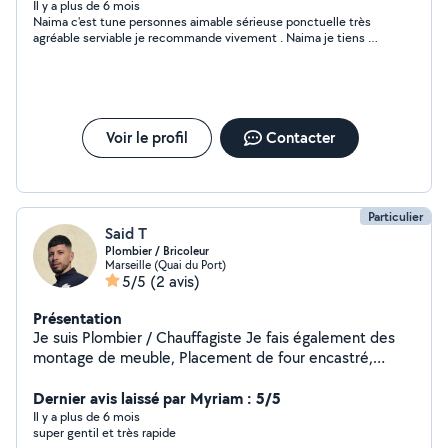
parcours professionnel en sachant que j'exerce l'activité
Il y a plus de 6 mois
Naima c'est tune personnes aimable sérieuse ponctuelle très
d auxiliaire de vie sociale en tant qu Autoentrepreneur.
agréable serviable je recommande vivement . Naima je tiens à
vous remercier pour l'accueil que vous m'avez réservé
Voir le profil
Contacter
Particulier
Said T
Plombier / Bricoleur
Marseille (Quai du Port)
5/5
(2 avis)
Présentation
Je suis Plombier / Chauffagiste Je fais également des
montage de meuble, Placement de four encastré,
plaque de cuisson, support de télé, nettoyage de jardin
Dernier avis laissé par Myriam : 5/5
Il y a plus de 6 mois
super gentil et très rapide