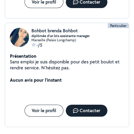
Voir le profil
Contacter
enfin je pourrais vous orienter au mieux en cas de
besoin.
Particulier
Bohbot brenda Bohbot
diplômée d'un bts assistante manager
Marseille (Palais Longchamp)
-/5
Présentation
Sans emploi je suis disponible pour des petit boulot et
rendre service. N'hésitez pas.
Aucun avis pour l'instant
Voir le profil
Contacter