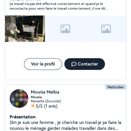
Le travail n’a pas été effectué correctement et quand je le
recontacte pour venir faire le travail correctement, il me dit
qu’il va venir. Il n’est pas venu et ne répond même plus ni aux
messages sur l’application, ni aux sms ni aux appels. Je ne
recommande surtout pas.
Voir le profil
Contacter
Particulier
Mounia Melkia
Mounia
Marseille (Zoccolat)
5/5
(1 avis)
Présentation
Slm je suis une femme , je cherche un travail je px faire la
nounou le ménage garder malades travailler dans des