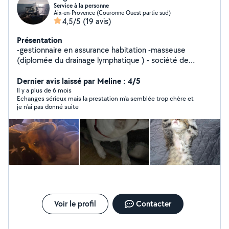
Service à la personne
Aix-en-Provence (Couronne Ouest partie sud)
4,5/5
(19 avis)
Présentation
-gestionnaire en assurance habitation -masseuse
(diplomée du drainage lymphatique ) - société de
nettoyage -garde enfant -home sitting -garde d'animaux
- cuisine ( anniversaire réception,baptêmes) - travaille
Dernier avis laissé par Meline : 4/5
avec un développeur web
Il y a plus de 6 mois
Echanges sérieux mais la prestation m'a semblée trop chère et
je n'ai pas donné suite
Voir le profil
Contacter