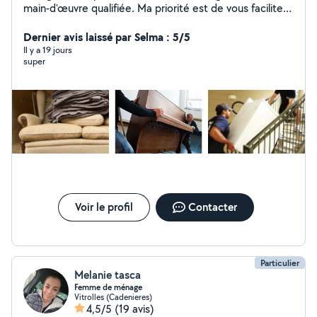
main-d'œuvre qualifiée. Ma priorité est de vous faciliter
et principalement sur le prix... le but est que vous me
rappelez à l'avenir.
Dernier avis laissé par Selma : 5/5
Il y a 19 jours
super
Voir le profil
Contacter
Particulier
Melanie tasca
Femme de ménage
Vitrolles (Cadenieres)
4,5/5
(19 avis)