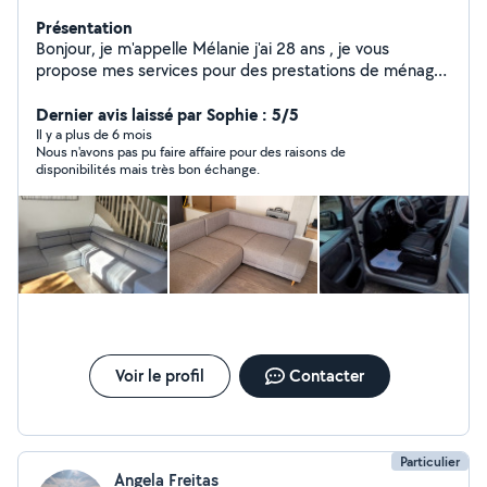
Présentation
Bonjour, je m'appelle Mélanie j'ai 28 ans , je vous
propose mes services pour des prestations de ménage
à votre domicile ou accompagnement de personne
pour les courses . Je suis quelqu'un de sérieuse
Dernier avis laissé par Sophie : 5/5
dynamique et minutieuse. Déplacement pour 2h
Il y a plus de 6 mois
Nous n'avons pas pu faire affaire pour des raisons de
minimum N'hésitez pas à me contacter
disponibilités mais très bon échange.
Voir le profil
Contacter
Particulier
Angela Freitas