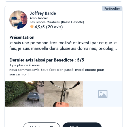
Particulier
Joffrey Barde
Ambulancier
Les Pennes-Mirabeau (Basse Gavotte)
4,9/5
(20 avis)
Présentation
je suis une personne tres motivé et investi par ce que je
fais, je suis manuelle dans plusieurs domaines, bricolage
, lelagage, coupe darbres, cuisine etc ... je me propose
pour tout type de travaux.
Dernier avis laissé par Benedicte : 5/5
Il y a plus de 6 mois
nous sommes ravis. tout s'est bien passé. merci encore pour
son camion !