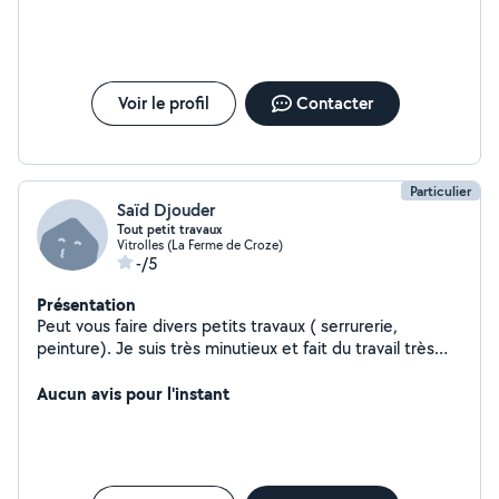
qui ne peut pas garder mon chien! La notation se fait sur les
échanges et non sur la conclusion...
Voir le profil
Contacter
Particulier
Saïd Djouder
Tout petit travaux
Vitrolles (La Ferme de Croze)
-/5
Présentation
Peut vous faire divers petits travaux ( serrurerie,
peinture). Je suis très minutieux et fait du travail très
propre. A très bientôt!
Aucun avis pour l'instant