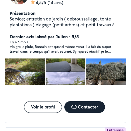
4,5/5
(14 avis)
Présentation
Service; entretien de jardin ( débroussaillage, tonte
plantations ) élagage (petit arbres) et petit travaux à
côté suivant la demande. J'aime le travail de qualité, je
suis minutieux dans ce que j'entreprends La satisfaction
Dernier avis laissé par Julien : 5/5
de mes clients est ma priorité !
Il y a 3 mois
Malgré la pluie, Romain est quand même venu. Il a fait du super
travail dans le temps qu'il avait estimé. Sympa et réactif, je le
recommande.
Voir le profil
Contacter
Entreprise