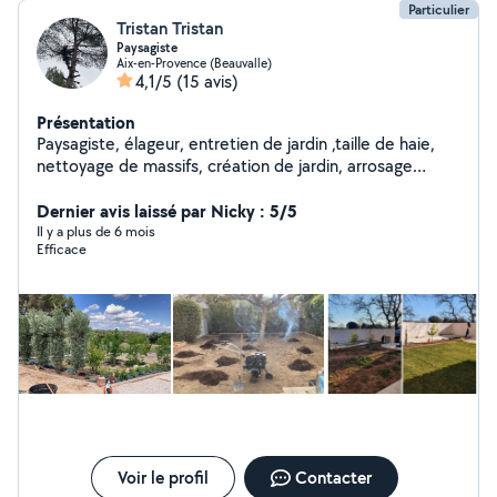
Particulier
Tristan Tristan
Paysagiste
Aix-en-Provence (Beauvalle)
4,1/5
(15 avis)
Présentation
Paysagiste, élageur, entretien de jardin ,taille de haie,
nettoyage de massifs, création de jardin, arrosage
automatique, création de pelouse, débroussaillage,
Dernier avis laissé par Nicky : 5/5
élagage Abbatage. -50% déductible de vos impôts.
Il y a plus de 6 mois
Efficace
Voir le profil
Contacter