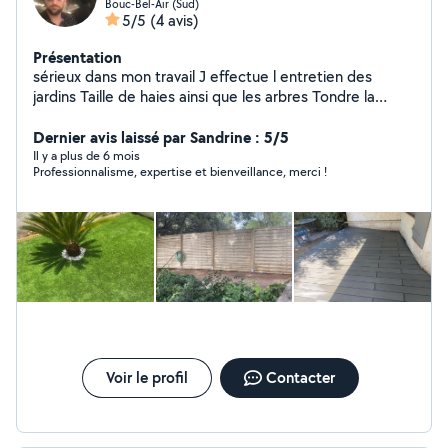
Bouc-Bel-Air (Sud)
5/5
(4 avis)
Présentation
sérieux dans mon travail J effectue l entretien des
jardins Taille de haies ainsi que les arbres Tondre la
pelouse Aménagement de jardin Peinture airless ou
rouleau Petite maçonnerie Peinture intérieur et
Dernier avis laissé par Sandrine : 5/5
extérieur abri panneau etc Bricolage Pose terrasse pvc
Il y a plus de 6 mois
Professionnalisme, expertise et bienveillance, merci !
bois et pelouse synthétique N hésiter pas à me
contacter Cordialement
Voir le profil
Contacter