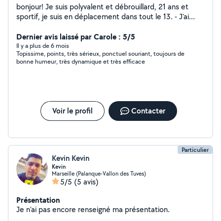
bonjour! Je suis polyvalent et débrouillard, 21 ans et
sportif, je suis en déplacement dans tout le 13. - J'ai
réalisé plusieurs chantiers (terrassement, maçonnerie,
carrelage, isolation, placo, peinture...) - Je propose
Dernier avis laissé par Carole : 5/5
également des services de nettoyage et entretien
Il y a plus de 6 mois
Topissime, points, très sérieux, ponctuel souriant, toujours de
toitures > voir photo...
bonne humeur, très dynamique et très efficace
Voir le profil
Contacter
Particulier
Kevin Kevin
Kevin
Marseille (Palanque-Vallon des Tuves)
5/5
(5 avis)
Présentation
Je n'ai pas encore renseigné ma présentation.