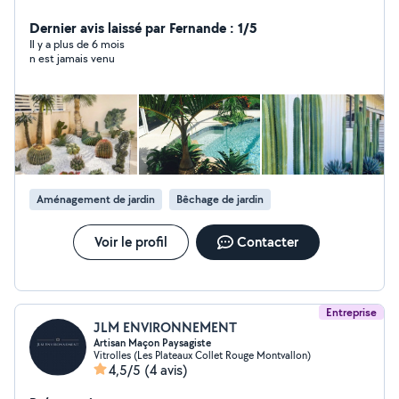
soudure -réalisation ferronnerie -tonte pelouse -
entretien régulier -élagage -t'aille de haie -
Dernier avis laissé par Fernande : 1/5
debrouisaillage Etc sur demande..
Il y a plus de 6 mois
n est jamais venu
Aménagement de jardin
Bêchage de jardin
Voir le profil
Contacter
Entreprise
JLM ENVIRONNEMENT
Artisan Maçon Paysagiste
Vitrolles (Les Plateaux Collet Rouge Montvallon)
4,5/5
(4 avis)