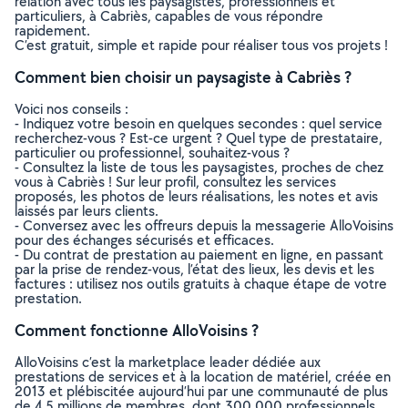
relation avec tous les paysagistes, professionnels et
particuliers, à Cabriès, capables de vous répondre
rapidement.
C’est gratuit, simple et rapide pour réaliser tous vos projets !
Comment bien choisir un paysagiste à Cabriès ?
Voici nos conseils :
- Indiquez votre besoin en quelques secondes : quel service
recherchez-vous ? Est-ce urgent ? Quel type de prestataire,
particulier ou professionnel, souhaitez-vous ?
- Consultez la liste de tous les paysagistes, proches de chez
vous à Cabriès ! Sur leur profil, consultez les services
proposés, les photos de leurs réalisations, les notes et avis
laissés par leurs clients.
- Conversez avec les offreurs depuis la messagerie AlloVoisins
pour des échanges sécurisés et efficaces.
- Du contrat de prestation au paiement en ligne, en passant
par la prise de rendez-vous, l’état des lieux, les devis et les
factures : utilisez nos outils gratuits à chaque étape de votre
prestation.
Comment fonctionne AlloVoisins ?
AlloVoisins c’est la marketplace leader dédiée aux
prestations de services et à la location de matériel, créée en
2013 et plébiscitée aujourd’hui par une communauté de plus
de 4,5 millions de membres, dont 300 000 professionnels.