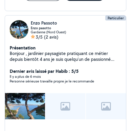
Particulier
Enzo Passoto
Enzo pasotto
Gardanne (Nord Ouest)
3/5
(2 avis)
Présentation
Bonjour , jardinier paysagiste pratiquant ce métier
depuis bientôt 4 ans je suis quelqu'un de passionné
minutieux et ponctuel je suis prêt à répondre à vos
attentes cordialement
Dernier avis laissé par Habib : 5/5
Il y a plus de 6 mois
Personne sérieuse travaille propre je le recommande