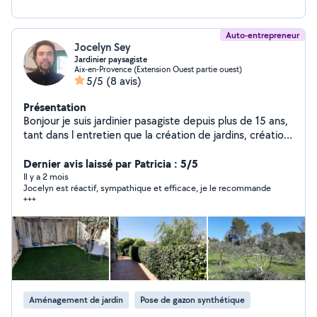
Auto-entrepreneur
Jocelyn Sey
Jardinier paysagiste
Aix-en-Provence (Extension Ouest partie ouest)
5/5
(8 avis)
Présentation
Bonjour je suis jardinier pasagiste depuis plus de 15 ans,
tant dans l entretien que la création de jardins, création
de gazons, arrosage automatique, plantations,
debroussaillage, tailles, clôtures, gazon synthétique....et
Dernier avis laissé par Patricia : 5/5
également bon bricoleur et ai d'autres cordes à mon
Il y a 2 mois
Jocelyn est réactif, sympathique et efficace, je le recommande
arc...
+++
Aménagement de jardin
Pose de gazon synthétique