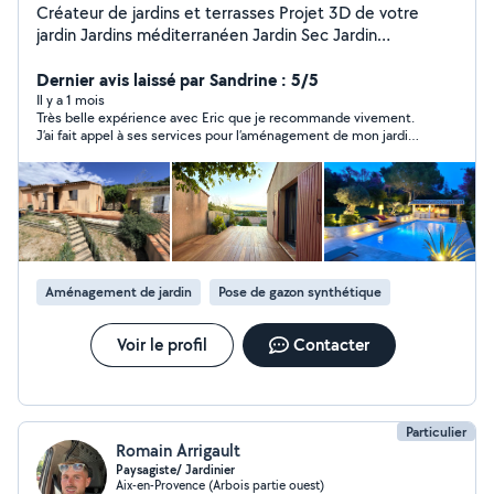
Créateur de jardins et terrasses Projet 3D de votre
jardin Jardins méditerranéen Jardin Sec Jardin
Contemporain Jardin exotique Plantation : arbre / massif
Terrasse : bois / dalle sur plot / Grès Seram Gazon : en
Dernier avis laissé par Sandrine : 5/5
plaque / Semi / Synthétique Arrosage : Asperseur /
Il y a 1 mois
Très belle expérience avec Eric que je recommande vivement.
Goutte à goutte / Capillaire Maçonnerie paysagère :
J’ai fait appel à ses services pour l’aménagement de mon jardin :
Pavage, allée, Bordure, Muret, Poolhouse Terrain de
plantations, pergola, espace aménagé ouvert, chalet de jardin,
pétanque Menuiserie : Clôture, Portail, Terrasse
arrosage … Le résultat correspond pleinement à mes attentes.
Eclairage : Spot, réseau électrique Coordination et
Sérieux, à l’écoute, disponible, de très bons conseils et
efficace. Suivi impeccable du chantier. Il a également fait appel
conception : permis de construire, coordination quand
à des artisans très compétents, pour intervenir notamment sur
interaction avec promoteur, entreprise générale,
la charpente et l’électricité. Eric est un excellent professionnel
constructeur de maison, etc
et une belle personne humainement.
Aménagement de jardin
Pose de gazon synthétique
Voir le profil
Contacter
Particulier
Romain Arrigault
Paysagiste/ Jardinier
Aix-en-Provence (Arbois partie ouest)