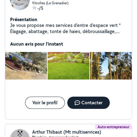
Vitrolles (Le Grenadier)
-/5
Présentation
Je vous propose mes services d'entre d'espace vert *
Élagage, abattage, tonte de haies, débroussaillage,
création Je suis disponible 7j/7 et 24h/24h. Je me
déplace sur Marseille et tous les alentours.
Aucun avis pour l'instant
Voir le profil
Contacter
Auto-entrepreneur
Arthur Thibaut (Mt multiservices)