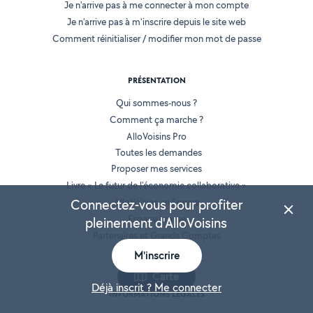
Je n'arrive pas à me connecter à mon compte
Je n'arrive pas à m'inscrire depuis le site web
Comment réinitialiser / modifier mon mot de passe
PRÉSENTATION
Qui sommes-nous ?
Comment ça marche ?
AlloVoisins Pro
Toutes les demandes
Proposer mes services
Livre « Le futur de l'économie collaborative »
Connectez-vous pour profiter
AlloVoisins en France
Espace presse
pleinement d'AlloVoisins
Partenaires et Grands Comptes
Recrutement
M'inscrire
Carte
Déjà inscrit ? Me connecter
INFORMATIONS LÉGALES