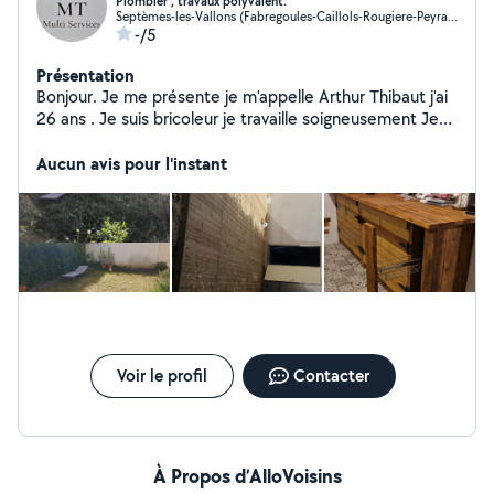
Plombier , travaux polyvalent.
Septèmes-les-Vallons (Fabregoules-Caillols-Rougiere-Peyrards)
-/5
Présentation
Bonjour. Je me présente je m'appelle Arthur Thibaut j'ai
26 ans . Je suis bricoleur je travaille soigneusement Je
touche à pas mal de choses je suis très débrouillard. Je
vous trouve des solutions peu coûteuse et vous assure
Aucun avis pour l'instant
un nettoyage à la fin de mon intervention.
Voir le profil
Contacter
À Propos d’AlloVoisins