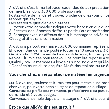
AlloVoisins c’est la marketplace leader dédiée aux prestatio
de membres, dont 300 000 professionnels.
Postez votre demande et trouvez proche de chez vous un parti
rapport qualité/prix.
Facilitez votre quotidien en 3 étapes :
1. Postez votre demande : indiquez votre besoin en quelque
2. Recevez des réponses d’offreurs particuliers et professio
3. Echangez avec les offreurs depuis la messagerie privée et 
C’est gratuit et sans commission !
AlloVoisins partout en France : 35 000 communes représentées 
Efficace : Une demande postée toutes les 10 secondes, 3.6
Généraliste : 1 250 types de besoins différents, tout est poss
Rapide : 10 minutes pour recevoir une première réponse à 
Qualité / prix : 4 membres AlloVoisins sur 5* indiquent qu’All
* Données issues d’une enquête AlloVoisins réalisée sur un é
Vous cherchez un réparateur de matériel en urgence
Sur AlloVoisins, seulement 10 minutes pour recevoir une p
chez vous, pour votre besoin urgent de réparation outillage
Consultez les profils des membres, professionnels ou particuli
demande et à votre budget.
Conversez ensemble depuis la messagerie AlloVoisins pour de
Est-ce que AlloVoisins est gratuit ?