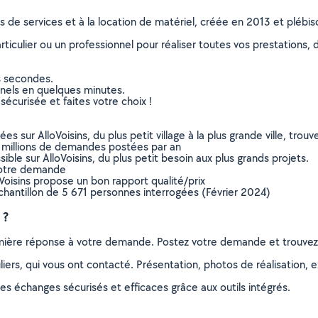
ns de services et à la location de matériel, créée en 2013 et plébi
culier ou un professionnel pour réaliser toutes vos prestations, d
s secondes.
nnels en quelques minutes.
sécurisée et faites votre choix !
sur AlloVoisins, du plus petit village à la plus grande ville, tro
 millions de demandes postées par an
ible sur AlloVoisins, du plus petit besoin aux plus grands projets.
votre demande
oVoisins propose un bon rapport qualité/prix
chantillon de 5 671 personnes interrogées (Février 2024)
 ?
remière réponse à votre demande. Postez votre demande et trouve
ers, qui vous ont contacté. Présentation, photos de réalisation, exp
s échanges sécurisés et efficaces grâce aux outils intégrés.