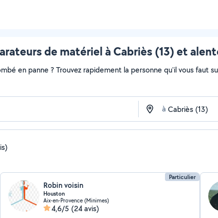
rateurs de matériel à Cabriès (13) et alen
ombé en panne ? Trouvez rapidement la personne qu'il vous faut sur 
à
is)
Particulier
Robin voisin
Houston
Aix-en-Provence (Minimes)
4,6/5
(24 avis)