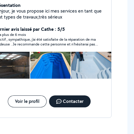
ésentation
njour, je vous propose ici mes services en tant que
t types de travaux,très sérieux
rnier avis laissé par Cathe : 5/5
y a plus de 6 mois
ctif , sympathique, j’ai été satisfaite de la réparation de ma
deuse . Je recommande cette personne et n’hésiterai pas à
reprendre contact pour divers travaux .
Voir le profil
Contacter