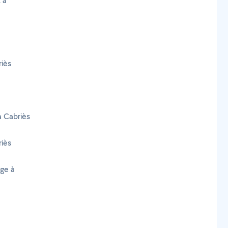
 à
riès
à Cabriès
iès
age à