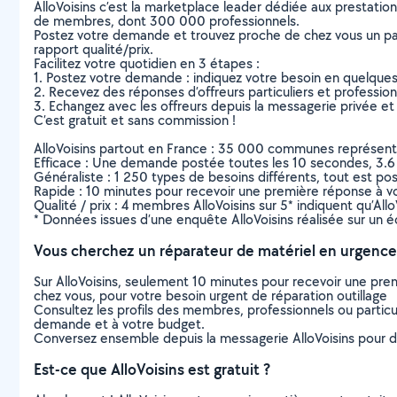
AlloVoisins c’est la marketplace leader dédiée aux prestatio
de membres, dont 300 000 professionnels.
Postez votre demande et trouvez proche de chez vous un parti
rapport qualité/prix.
Facilitez votre quotidien en 3 étapes :
1. Postez votre demande : indiquez votre besoin en quelque
2. Recevez des réponses d’offreurs particuliers et professio
3. Echangez avec les offreurs depuis la messagerie privée et 
C’est gratuit et sans commission !
AlloVoisins partout en France : 35 000 communes représentées 
Efficace : Une demande postée toutes les 10 secondes, 3.6
Généraliste : 1 250 types de besoins différents, tout est poss
Rapide : 10 minutes pour recevoir une première réponse à 
Qualité / prix : 4 membres AlloVoisins sur 5* indiquent qu’All
* Données issues d’une enquête AlloVoisins réalisée sur un é
Vous cherchez un réparateur de matériel en urgence
Sur AlloVoisins, seulement 10 minutes pour recevoir une p
chez vous, pour votre besoin urgent de réparation outillage
Consultez les profils des membres, professionnels ou particuli
demande et à votre budget.
Conversez ensemble depuis la messagerie AlloVoisins pour de
Est-ce que AlloVoisins est gratuit ?