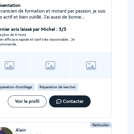
ésentation
canicien de formation et motard par passion, je suis
s actif et bien outillé. J'ai aussi de bonne
nnaissances en informatique.Je répare fréquemment
s machines à coudre, les surjeteuses et tout
rnier avis laissé par Michel : 5/5
lectroménager, petit et gros.
y a plus de 6 mois
er efficace,rapide et tarif très raisonnable.. Je
ommande..
paration d’outillage
Réparation de karcher
Voir le profil
Contacter
Particulier
Alain