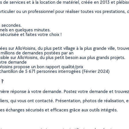
ns de services et à la location de matériel, créée en 2013 et plébi
culier ou un professionnel pour réaliser toutes vos prestations, d
s secondes.
nnels en quelques minutes.
sécurisée et faites votre choix !
sur AlloVoisins, du plus petit village à la plus grande ville, tro
 millions de demandes postées par an
ible sur AlloVoisins, du plus petit besoin aux plus grands projets.
votre demande
oVoisins propose un bon rapport qualité/prix
chantillon de 5 671 personnes interrogées (Février 2024)
 ?
remière réponse à votre demande. Postez votre demande et trouve
ers, qui vous ont contacté. Présentation, photos de réalisation, exp
s échanges sécurisés et efficaces grâce aux outils intégrés.