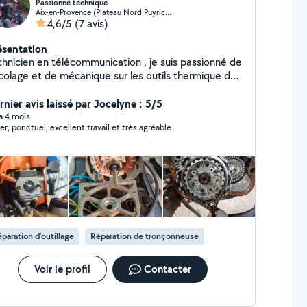
Passionné technique
Aix-en-Provence (Plateau Nord Puyricard)
4,6/5
(7 avis)
ésentation
chnicien en télécommunication , je suis passionné de
icolage et de mécanique sur les outils thermique de
din et les cycles cyclomoteurs , petit
ectroménager. Je donne aussi des cours
rnier avis laissé par Jocelyne : 5/5
nformatique afin d'utiliser les smartphones tablettes
 a 4 mois
er, ponctuel, excellent travail et très agréable
pc. A bientôt .Alain
paration d’outillage
Réparation de tronçonneuse
Voir le profil
Contacter