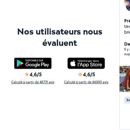
Pr
te
Nos utilisateurs nous
br
jar
évaluent
él
De
d'i
Il y
sup
et 
4,6/5
4,6/5
Calculé à partir de 48731 avis
Calculé à partir de 66000 avis
Ré