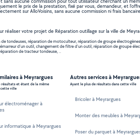
et sans aucune commission pour tout utilisateur cherchant un membre
uement le prix de la prestation, fixé par vous, demandeur, et l’offr
rectement sur AlloVoisins, sans aucune commission ni frais bancaire
our réaliser votre projet de Réparation outillage sur la ville de 
 de tondeuses, réparation de motoculteur, réparation de groupe électrogènes
marreur d'un outil, changement de filtre d'un outil, réparation de groupe él
réparation de tracteur tondeuse, ..
imilaires à Meyrargues
Autres services à Meyrargue
e résultats et étant de la même
Ayant le plus de résultats dans cette ville
cette ville
Bricoler à Meyrargues
ur électroménager à
es
Monter des meubles à Meyrar
r informatique à Meyrargues
Poser du parquet à Meyrargue