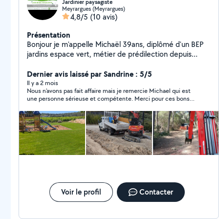
Jardinier paysagiste
Meyrargues (Meyrargues)
4,8/5
(10 avis)
Présentation
Bonjour je m'appelle Michaël 39ans, diplômé d'un BEP
jardins espace vert, métier de prédilection depuis
presque 20ans, ainsi que d un CAP mécanique je suis
un véritable homme à tous faire. Je vous propose mes
Dernier avis laissé par Sandrine : 5/5
services avec le détail d'un travail soigné. Je suis
Il y a 2 mois
Nous n’avons pas fait affaire mais je remercie Michael qui est
autonome en matériel, ponctuel, avenant et réfléchi
une personne sérieuse et compétente. Merci pour ces bons
avec la priorité sur le bonheur du client. Du
conseils
terrassement à la floraison, Mica vous accompagne en
toute saison.
Voir le profil
Contacter