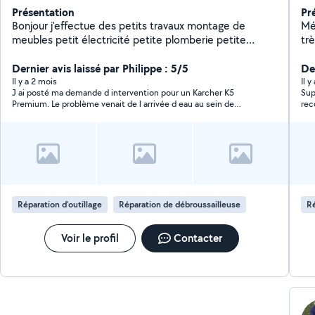
Présentation
Pr
Bonjour j'effectue des petits travaux montage de
Mé
meubles petit électricité petite plomberie petite
trè
mécanique auto ainsi que du débroussaillage
co
Dernier avis laissé par Philippe : 5/5
le
De
l'é
Il y a 2 mois
Il 
J ai posté ma demande d intervention pour un Karcher K5
Sup
Premium. Le problème venait de l arrivée d eau au sein de
rec
laquelle il y a un petit filtre en nylon. Il était bouché par le
calcaire. Une heure après ma demande, Vincent était là. Bravoc
Réparation d’outillage
Réparation de débroussailleuse
Ré
Voir le profil
Contacter