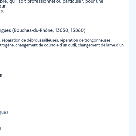
, qu’il soit professionnel ou particulier, pour une
eur.
s.
Meyrargues (Bouches-du-Rhône, 13650, 13860)
, réparation de débroussailleuses, réparation de tronçonneuses,
ectrogène, changement de courroie d'un outil, changement de lame d'un
s
gues
s