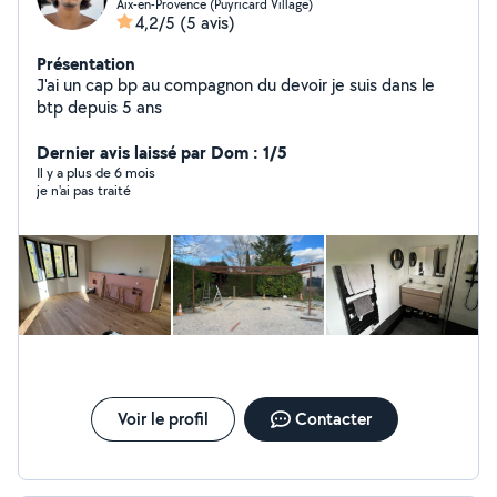
Aix-en-Provence (Puyricard Village)
4,2/5
(5 avis)
Présentation
J'ai un cap bp au compagnon du devoir je suis dans le
btp depuis 5 ans
Dernier avis laissé par Dom : 1/5
Il y a plus de 6 mois
je n'ai pas traité
Voir le profil
Contacter