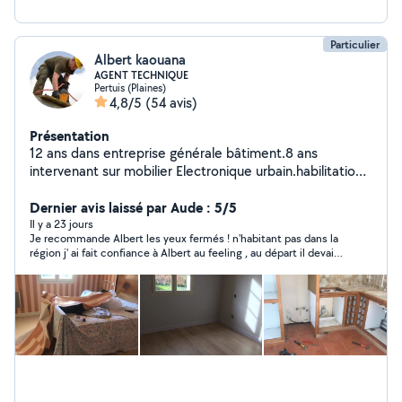
Particulier
Albert kaouana
AGENT TECHNIQUE
Pertuis (Plaines)
4,8/5
(54 avis)
Présentation
12 ans dans entreprise générale bâtiment.8 ans
intervenant sur mobilier Electronique urbain.habilitation
Electrique B/HT.Permis A.B .D.Disponibilité EN matinée.
Dernier avis laissé par Aude : 5/5
Il y a 23 jours
Je recommande Albert les yeux fermés ! n'habitant pas dans la
région j' ai fait confiance à Albert au feeling , au départ il devait
simplement appliquer deux couches de peinture, mais devant
la qualité de son travail, je lui ai confié la rénovation complète
de l'appartement, avec pose de placard, étagère, peinture SDB,
etc... Travail soigné, très bosseur , personne sérieuse,
professionnelle et très s ympathique. Le tout avec un excellent
rapport qualité-prix. Un grand merci pour votre
professionnalisme Albert, je referai appel à vous sans hésiter !
Aude