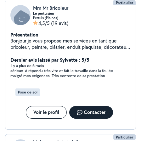
Particulier
Mm Mr Bricoleur
Le pertuisien
Pertuis (Plaines)
4,5/5
(19 avis)
Présentation
Bonjour je vous propose mes services en tant que
bricoleur, peintre, plâtrier, enduit plaquiste, décorateur
intérieur, petits travaux ,Maçonnerie, jardinier ect. À
votre service. Un homme sympa.
Dernier avis laissé par Sylvette : 5/5
Il y a plus de 6 mois
sérieux. A répondu très vite et fait le travaille dans la foulée
malgré mes exigences. Très contente de sa prestation.
Pose de sol
Voir le profil
Contacter
Particulier