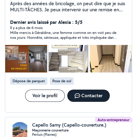
Après des années de bricolage, on peut dire que je suis
MULTI-TÂCHES. Je peux intervenir sur une remise en
état avant un état des lieux, une création et installation
de dressing, une pose de cuisine (montage de meubles,
Dernier avis laissé par Alexia : 5/5
plan de travail, pose évier et plaques cuisson), une
Il y a plus de 6 mois
Mille mercis à Géraldine, une femme comme on en voit peu de
rénovation de sdb ou autres missions de second
nos jours: Honnête, sérieuse, appliquée et très impliquée dans
oeuvre.... Selon vos besoins, je peux vous conseiller par
son travail.. Je garde son numéro précieusement et la
téléphone ou me déplacer pour vous rencontrer avant
recommande vivement. Merci pour tout et a très vite pour un
chaque chantier afin de répondre au mieux à vos
café :)
attentes. Je donne aussi des COURS DE BRICOLAGE,
en visio ou en présentiel. Ceux-ci peuvent aussi avoir
lieu lors d'une de mes interventions chez vous.
Dépose de parquet
Pose de sol
Voir le profil
Contacter
Auto-entrepreneur
Capello Samy (Capello-couverture.)
Maçonnerie couverture
Pertuis (Plaines)