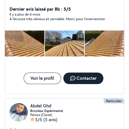
propose mes services pour des petits travaux, petite
maçonnerie, pose de menuiserie, jardinage et peinture.
Dernier avis laissé par Bb : 5/5
Sérieux et professionnel, je suis ouvert à toutes
Il y a plus de 6 mois
A l'écoute très sérieux et serviable. Merci pour l'intervention
propositions.
Voir le profil
Contacter
Particulier
Abdel Ghd
Bricoleur Expérimenté.
Pertuis (Claret)
5/5
(5 avis)