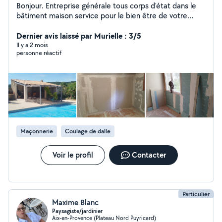
Bonjour. Entreprise générale tous corps d'état dans le
bâtiment maison service pour le bien être de votre
maison. Mais réalisation Parle d'elle-même,je vous invite
à les consulter Mes photos travail propre et soigné.
Dernier avis laissé par Murielle : 3/5
Cordialement Mr Laurent Ange
Il y a 2 mois
personne réactif
Maçonnerie
Coulage de dalle
Voir le profil
Contacter
Particulier
Maxime Blanc
Paysagiste/jardinier
Aix-en-Provence (Plateau Nord Puyricard)