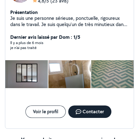
4,8/5
(23 avis)
Présentation
Je suis une personne sérieuse, ponctuelle, rigoureux
dans le travail. Je suis quelqu'un de très minutieux dans
les tâches à effectuer. Je suis dans le domaine de la
rénovation.
Dernier avis laissé par Dom : 1/5
Il y a plus de 6 mois
je n'ai pas traité
Voir le profil
Contacter