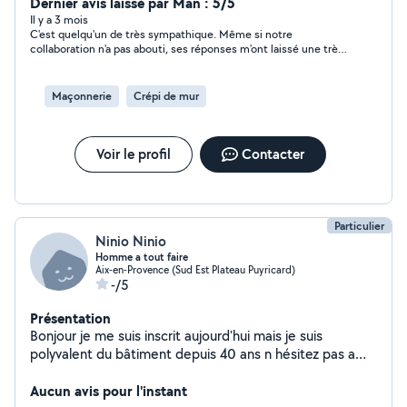
à votre service
Dernier avis laissé par Man : 5/5
Il y a 3 mois
C'est quelqu'un de très sympathique. Même si notre
collaboration n'a pas abouti, ses réponses m'ont laissé une très
bonne impression, et je le prendrai en considération en priorité
pour de futurs projets.
Maçonnerie
Crépi de mur
Voir le profil
Contacter
Particulier
Ninio Ninio
Homme a tout faire
Aix-en-Provence (Sud Est Plateau Puyricard)
-/5
Présentation
Bonjour je me suis inscrit aujourd'hui mais je suis
polyvalent du bâtiment depuis 40 ans n hésitez pas a
me contacter
Aucun avis pour l'instant