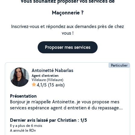
Vous souhaitez proposer vos services de
Maçonnerie ?
Inscrivez-vous et répondez aux demandes près de chez
vous !
Proposer mes services
Particulier
Antoinetté Nabarlas
Agent d'entretien
Villelaure (Villelaure)
4,1/5
(15 avis)
Présentation
Bonjour je m'appelle Antoinette. je vous propose mes
services espérance agent d entretien é du repassage
très motivé dynamique pour tout travaille que je
effectué connaissance des produits É les tâches en
Dernier avis laissé par Christian : 1/5
toute sécurité je vous remercie et passez une agréable
Il y a plus de 6 mois
A annulé le RDv
journée