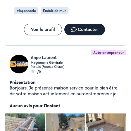
Maçonnerie
Enduit de mur
Voir le profil
Contacter
Auto-entrepreneur
Ange Laurent
Maçonnerie Générale
Pertuis (Fours à Chaux)
-/5
Présentation
Bonjours. Je présente maison service pour le bien être
de votre maison actuellement en autoentrepreneur je
propose mais service devis gratuit n'exister pas à me
contacter pour plus déformation.
Aucun avis pour l'instant