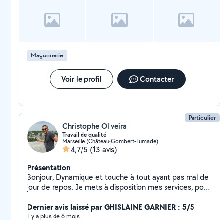
sympathique et a l'écoute du client il a aussi des notions en
maçonnerie il viendra bientôt refaire mon mur du jardin. Super
réactif
Maçonnerie
Voir le profil
Contacter
Particulier
Christophe Oliveira
Travail de qualité
Marseille (Château-Gombert-Fumade)
4,7/5
(13 avis)
Présentation
Bonjour, Dynamique et touche à tout ayant pas mal de
jour de repos. Je mets à disposition mes services, pour
entretien d'espaces verts, débroussaillage, élagage,
taille des haies... Mais aussi bricolage en tout genre.
Dernier avis laissé par GHISLAINE GARNIER : 5/5
(Je possède tout le matériel nécessaire) Étant limité
Il y a plus de 6 mois