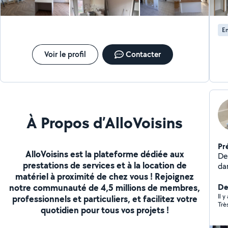
ou des conseil
En
Voir le profil
Contacter
À Propos d’AlloVoisins
Pr
AlloVoisins est la plateforme dédiée aux
De
prestations de services et à la location de
dan
matériel à proximité de chez vous ! Rejoignez
l'
notre communauté de 4,5 millions de membres,
gén
Der
-Char
Il 
professionnels et particuliers, et facilitez votre
Trè
Ra
quotidien pour tous vos projets !
sou
do