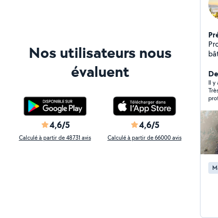
Pr
Pr
Nos utilisateurs nous
bâtim
d'
évaluent
ma
De
ch
Il y
Trè
décennale. No
pro
vou
app
Vot
rec
fai
est
4,6/5
4,6/5
bâ
Calculé à partir de 48731 avis
Calculé à partir de 66000 avis
travaux. Victime d'
de
po
M
No
de
ef