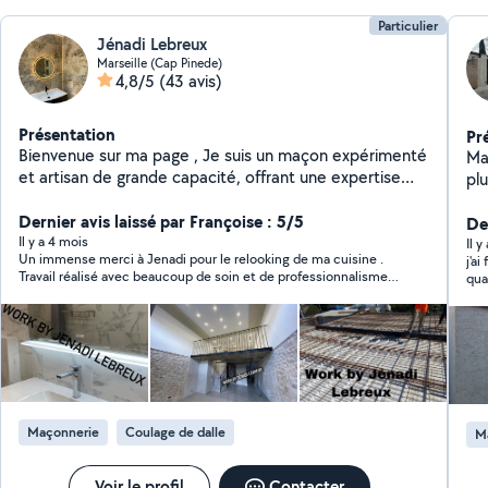
Particulier
Jénadi Lebreux
Marseille (Cap Pinede)
4,8/5
(43 avis)
Présentation
Pr
Bienvenue sur ma page , Je suis un maçon expérimenté
Maçonn
et artisan de grande capacité, offrant une expertise
pl
complète pour tous vos travaux de bâtiment, de la
ans
construction à la rénovation complète de A à Z. Pour
Dernier avis laissé par Françoise : 5/5
spécial
Der
découvrir l'étendue de mes compétences et voir mes
Il y a 4 mois
types de to
Il 
Un immense merci à Jenadi pour le relooking de ma cuisine .
j'ai
réalisations, je vous invite à consulter ma page sur
- con
Travail réalisé avec beaucoup de soin et de professionnalisme.
qua
AlloVoisins. Merci
Amén
Je tiens à souligner la qualité de son équipe qui est très
éco
faya
efficace et sympathique . Je recommande sans hésitation.
piscine traditionne
façades -placo -Et
Salle de bai
rénova
ap
Maçonnerie
Coulage de dalle
M
réaliso
gra
Voir le profil
Contacter