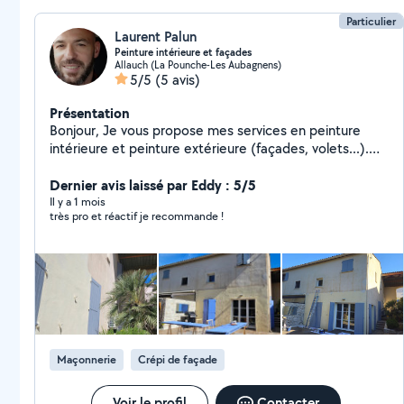
sont gratuits n'hésitez pas à me contacter si vous
n'avez pas de réponse de ma part au O7788O8941.
Particulier
Laurent Palun
Peinture intérieure et façades
Allauch (La Pounche-Les Aubagnens)
5/5
(5 avis)
Présentation
Bonjour, Je vous propose mes services en peinture
intérieure et peinture extérieure (façades, volets...).
Travail propre et soigné. Je vous dis peut-être à
bientôt.
Dernier avis laissé par Eddy : 5/5
Il y a 1 mois
très pro et réactif je recommande !
Maçonnerie
Crépi de façade
Voir le profil
Contacter