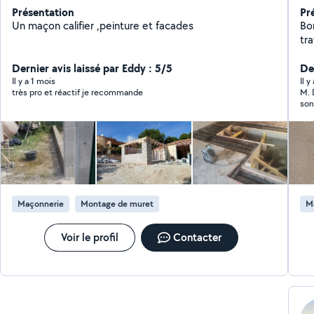
Présentation
Pr
Un maçon califier ,peinture et facades
Bonjour à 
tr
et ma
Dernier avis laissé par Eddy : 5/5
plo
Der
toi
Il y a 1 mois
Il y
très pro et réactif je recommande
M. 
eta
son
ex
PV
Maçonnerie
Montage de muret
M
Voir le profil
Contacter