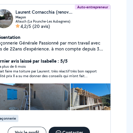
Auto-entrepreneur
Laurent Cornacchia (renovbati13)
Maçon
Allauch (La Pounche-Les Aubagnens)
4,2/5
(20 avis)
ésentation
erie Générale Passionné par mon travail avec
us de 22ans d'expérience. à mon compte depuis 3
 je mets à contribution tout mon savoir faire -
isé dans les pose et rénovations de toutes
nier avis laissé par Isabelle : 5/5
it -Maçonnerie générale neuf et rénovation
y a plus de 6 mois
 fait faire ma toiture par Laurent. très réactif très bon rapport
struction de maison -Charpente Couverture -
lité prix Il a su me donner des conseils qui m'ont fait
agement intérieur extérieur - Carrelage sol et
nomiser de l'argent. travail très soigné.très sympathique
nse (tous type de carreaux) - terrassement -
sérieu x et à l'écoute. je le recommande vivement.!!!!
lle ou moderne - ravalement de
anchéité -Création et rénovation de
n -Pose de douche à l'italienne -Création et
tion de Cuisine C'est avec plaisir que je vous
porte mes compétences pour qu'ensemble nous
açonnerie
ns vos projets Conseil , Déplacement et Devis
tuit
Voir le profil
Contacter