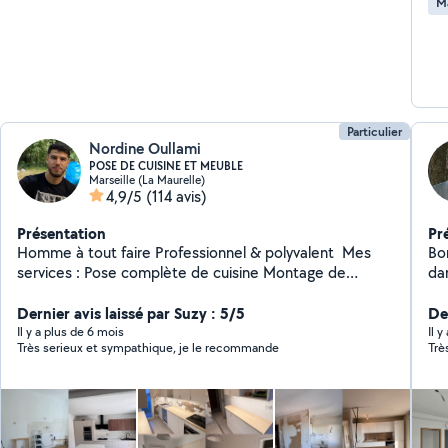
M
Particulier
Nordine Oullami
POSE DE CUISINE ET MEUBLE
Marseille (La Maurelle)
4,9/5
(114 avis)
Présentation
Pr
Homme à tout faire Professionnel & polyvalent ️ Mes
Bo
services : Pose complète de cuisine Montage de
da
meubles dressing pax IKEA bureau tous types de
end
meubles Travaux de peinture & placo et tapisserie
Dernier avis laissé par Suzy : 5/5
ég
Der
Fixation de cadres, étagères, TV murale Électricité &
les sinistre
Il y a plus de 6 mois
Il y
Très serieux et sympathique, je le recommande
Trè
plomberie Pose de sol (PVC, lino, dalles clipsables)
pou
Faïence Terrasse en bois Professionnel équipé de
Pei
matériel de qualité Travail soigné, propre et précis
ma
Intervention rapide Prix très compétitifs Contact : 07
cui
60 54 22 l5 N'hésitez pas à me contacter pour un devis
éle