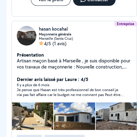
Entreprise
hasan kocahal
Maçonnerie générale
Marseille (Santa Cruz)
4/5
(1 avis)
Présentation
Artisan maçon basé à Marseille , je suis disponible pour
vos travaux de maçonnerie : Nouvelle construction,
Rénovation, agrandissement, dalles, murets, coffrage,
etc. Travail propre, sérieux, avec assurance décennale
Dernier avis laissé par Laure : 4/5
Déplacement possible dans un rayon de 50km
Il y a plus de 6 mois
Je pense que Hasan est très professionnel de bon conseil je
N'hésitez pas à me contacter ou à partager autour de
n’ai pas fait affaire car le budget ne me convient pas Peut être
vous ! Merci
une autre fois