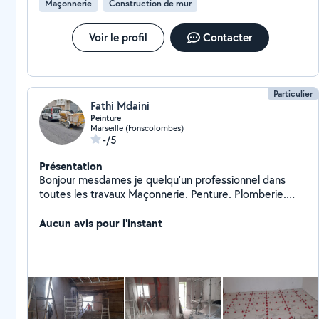
Maçonnerie
Construction de mur
Voir le profil
Contacter
Particulier
Fathi Mdaini
Peinture
Marseille (Fonscolombes)
-/5
Présentation
Bonjour mesdames je quelqu'un professionnel dans
toutes les travaux Maçonnerie. Penture. Plomberie.
Placo. J'ai d'expérience plus 17 ans je suis disponible
tous les moments.devis gratuit
Aucun avis pour l'instant