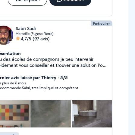
Particulier
Sabri Sadi
Marseille (Eugene Pierre)
4,7/5
(97 avis)
ésentation
su des écoles de compagnons je peu intervenir
pidement vous conseiller et trouver une solution Pour
tout corps d'État Appelez moi Cordialement Sabri
nier avis laissé par Thierry : 5/5
y a plus de 6 mois
recommande Sabri, tres impliqué et compétent.