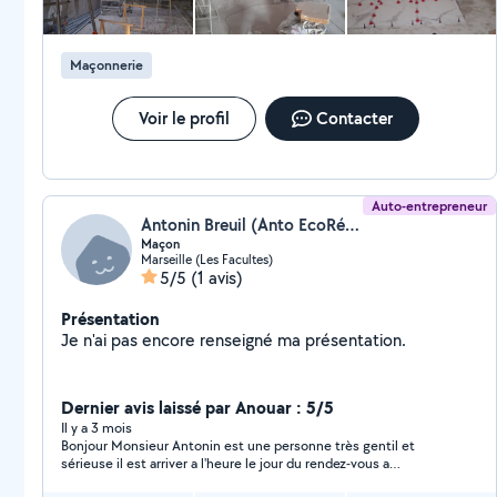
Maçonnerie
Voir le profil
Contacter
Auto-entrepreneur
Antonin Breuil (Anto EcoRéno)
Maçon
Marseille (Les Facultes)
5/5
(1 avis)
Présentation
Je n'ai pas encore renseigné ma présentation.
Dernier avis laissé par Anouar : 5/5
Il y a 3 mois
Bonjour Monsieur Antonin est une personne très gentil et
sérieuse il est arriver a l'heure le jour du rendez-vous a
découper la cuve a fioul rapidement une personne très