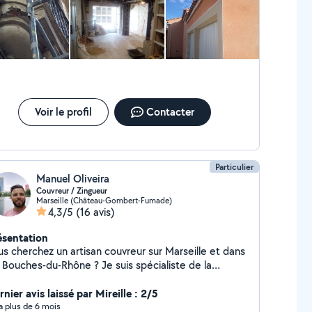
filtration) -Placo, peinture -Etanchéité toit
rrasse
Voir le profil
Contacter
Particulier
Manuel Oliveira
Couvreur / Zingueur
Marseille (Château-Gombert-Fumade)
4,3/5
(16 avis)
ésentation
us cherchez un artisan couvreur sur Marseille et dans
s Bouches-du-Rhône ? Je suis spécialiste de la
ture. Qu'il s'agisse de travaux de rénovation ou
struction, je peux intervenir sur tous vos travaux de
nier avis laissé par Mireille : 2/5
réalisons vos travaux de
y a plus de 6 mois