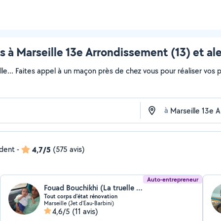
 à Marseille 13e Arrondissement (13) et al
lle... Faites appel à un maçon près de chez vous pour réaliser vos pr
à
ndent
-
4,7/5
(575 avis)
Auto-entrepreneur
Fouad Bouchikhi (La truelle Renov)
Tout corps d'état rénovation
Marseille (Jet d'Eau-Barbini)
4,6/5
(11 avis)