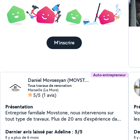
compris 
te
M'inscrire
Auto-entrepreneur
Daniel Movsesyan (MOVSTONE)
Tous travaux de renovation
Marseille (La Mure)
5/5
(1 avis)
Présentation
Pr
Entreprise familiale Movstone, nous intervenons sur
Vo
tout type de travaux. Plus de 20 ans d'expérience dans
le
le domaine de la construction. J'offre un service
toi
complet et personnalisé pour tous vos travaux intérieur
Dernier avis laissé par Adeline : 5/5
con
Der
ou extérieur. Je mets mon savoir-faire et ma rigueur au
toiture. Nous 
Il y a plus de 6 mois
Il 