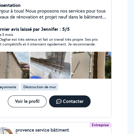
ésentation
tous! Nous proposons nos services pour tous
avaux de rénovation et projet neuf dans le bâtiment
ison individuelle - Maçonnerie générale,
mberie, électricité, carrelage, placo, parquet,
nier avis laissé par Jennifer : 5/5
ture, charpente, peinture, soudure, gouttière,
 a 5 mois
Daghar est très sérieux et fait un travail très propre. Ses prix
nchéité, salle de bain, plafond , isolation intérieure,
t compétitifs et il intervient rapidement. Je recommande.
térieure, façade poser des portes et fenêtres, on
C, double vitrage et boissons
açonnerie
Déstruction de mur
Voir le profil
Contacter
Entreprise
provence service bâtiment