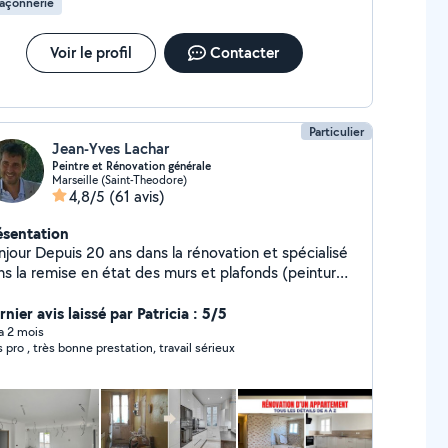
açonnerie
Voir le profil
Contacter
Particulier
Jean-Yves Lachar
Peintre et Rénovation générale
Marseille (Saint-Theodore)
4,8/5
(61 avis)
ésentation
njour Depuis 20 ans dans la rénovation et spécialisé
ns la remise en état des murs et plafonds (peinture,
uit,tapisserie,dégâts des eaux) travaillant
alement en collaboration avec les assurances pour
nier avis laissé par Patricia : 5/5
s ( envoie ee devis aux assurances) vous
 a 2 mois
s pro , très bonne prestation, travail sérieux
vez faire appel à moi pour tous types de travaux :
nture, Plâtrerie,placo, carrelage,parquet,
çonnerie,montage de meubles,pose
sine,rénovation salle de bain, plomberie et
ctricité.