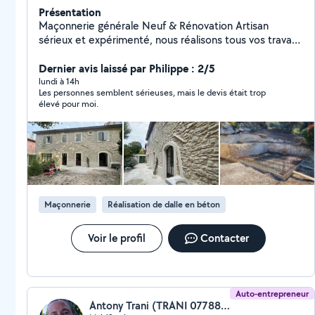
Présentation
Maçonnerie générale Neuf & Rénovation Artisan
sérieux et expérimenté, nous réalisons tous vos travaux
de maçonnerie avec soin : construction, rénovation,
extensions, dalles béton, murs, clôtures, terrasses,
Dernier avis laissé par Philippe : 2/5
ouvertures, carrelage et finitions. Travail de qualité,
lundi à 14h
Les personnes semblent sérieuses, mais le devis était trop
respect des délais et devis gratuit. Votre satisfaction
élevé pour moi.
est notre priorité.
Maçonnerie
Réalisation de dalle en béton
Voir le profil
Contacter
Auto-entrepreneur
Antony Trani (TRANI 0778808941)