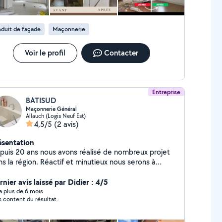
duit de façade
Maçonnerie
Voir le profil
Contacter
Entreprise
BATISUD
Maçonnerie Général
Allauch (Logis Neuf Est)
4,5/5
(2 avis)
ésentation
puis 20 ans nous avons réalisé de nombreux projet
s la région. Réactif et minutieux nous serons à
écoute de vos projets Nous réalisons: -Maçonnerie
érale Extension et Elévation -Réalisation de clôture
nier avis laissé par Didier : 4/5
pente et Couverture -Ouverture de mur porteur -
y a plus de 6 mois
s content du résultat.
valement de façades -Carrelage et faïence, Sol
ple (parquet collé ou flottant) -Réalisation de
uche à l'Italienne ou SPA -Piscine maçonné (y